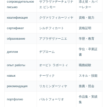
сопроводительное
サプラヴァヂーチェリナ
添え状・カバ
письмо
エ ピシモー
ーレター
квалификация
クヴァリフィカーツィヤ
資格・能力
сертификат
シルチフィカート
資格証明
образование
アブラザヴァーニエ
学歴・教育
学位・卒業証
диплом
ヂプローム
書
опыт работы
オーピト ラボートィ
職務経験
навык
ナーヴィク
スキル・技能
рекомендация
リカミンダーツィヤ
推薦・照会
作品集・実績
портфолио
パルトフォーリオ
集