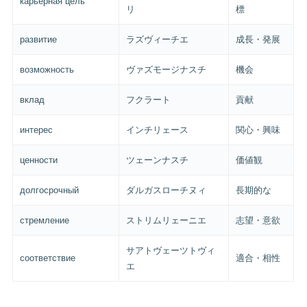
карьерная цель
リ
標
развитие
ラズヴィーチエ
成長・発展
возможность
ヴァズモージナスチ
機会
вклад
フクラート
貢献
интерес
インチリェース
関心・興味
ценности
ツェーンナスチ
価値観
долгосрочный
ダルガスローチヌィ
長期的な
стремление
ストリムリェーニエ
志望・意欲
サアトヴェーツトヴィ
соответствие
適合・相性
エ