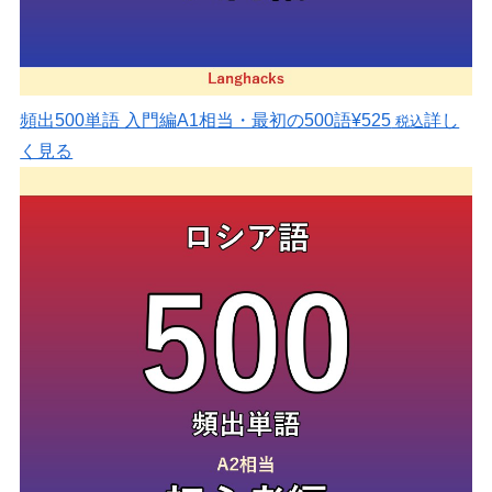
頻出500単語 入門編
A1相当・最初の500語
¥525
詳し
税込
く見る