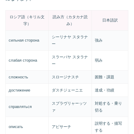
ロシア語（キリル文
読み方（カタカナ読
日本語訳
字）
み）
シーリナヤ スタラナ
сильная сторона
強み
ー
スラーバヤ スタラナ
слабая сторона
弱み
ー
сложность
スロージナスチ
困難・課題
достижение
ダスチジェーニエ
達成・功績
スプラヴリャーッツ
対処する・乗り
справляться
ァ
切る
説明する・描写
описать
アピサーチ
する