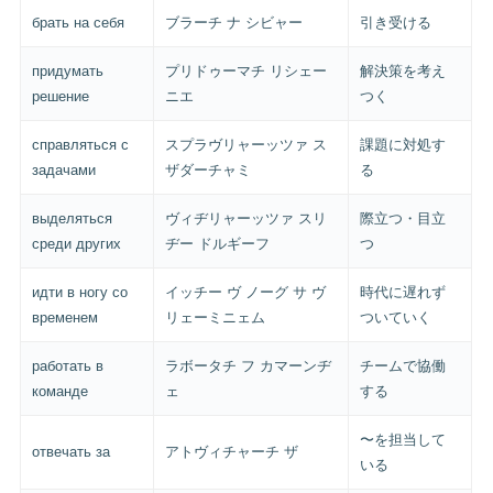
брать на себя
ブラーチ ナ シビャー
引き受ける
придумать
プリドゥーマチ リシェー
解決策を考え
решение
ニエ
つく
справляться с
スプラヴリャーッツァ ス
課題に対処す
задачами
ザダーチャミ
る
выделяться
ヴィヂリャーッツァ スリ
際立つ・目立
среди других
ヂー ドルギーフ
つ
идти в ногу со
イッチー ヴ ノーグ サ ヴ
時代に遅れず
временем
リェーミニェム
ついていく
работать в
ラボータチ フ カマーンヂ
チームで協働
команде
ェ
する
〜を担当して
отвечать за
アトヴィチャーチ ザ
いる