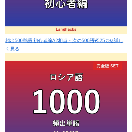
頻出500単語 初心者編
A2相当・次の500語
¥525
詳し
税込
く見る