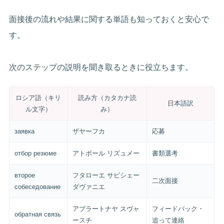
面接後の流れや結果に関する単語も知っておくと安心で
す。
次のステップの説明を聞き取るときに役立ちます。
ロシア語（キリ
読み方（カタカナ読
日本語訳
ル文字）
み）
заявка
ザヤーフカ
応募
отбор резюме
アトボール リズュメー
書類選考
второе
フタローエ サビシェー
二次面接
собеседование
ダヴァニエ
アブラートナヤ スヴャ
フィードバック・
обратная связь
ースチ
追って連絡