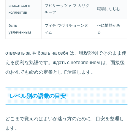
вписаться в
フピサーッツァ フ カリク
職場になじむ
коллектив
チーフ
быть
ブィチ ウヴリチョーンヌ
〜に情熱があ
увлечённым
ィム
る
отвечать за や брать на себя は、職歴説明でそのまま使
える便利な熟語です。ждать с нетерпением は、面接後
のお礼でも締めの定番として活躍します。
レベル別の語彙の目安
どこまで覚えればよいか迷う方のために、目安を整理し
ます。