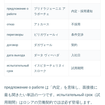
предложение о
プリドラジェーニエ ア
内定・採用通知
работе
ラボーチェ
отказ
アトカース
不採用
переговоры
ピリガヴォールィ
条件交渉
договор
ダガヴォール
契約
дата выхода
ダータ ヴィーハダ
入社日
испытательный
イスピターチェリヌィ
試用期間
срок
スローク
предложение о работе は「内定」を意味し、面接後に
最も聞きたい単語の一つです。испытательный срок（試
用期間）はロシアの労働契約でほぼ必ず登場します。