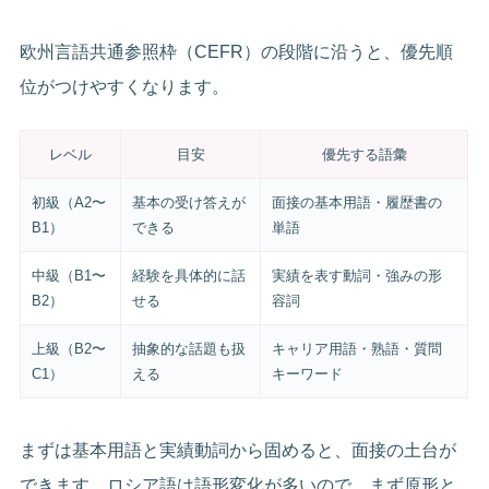
欧州言語共通参照枠（CEFR）の段階に沿うと、優先順
位がつけやすくなります。
レベル
目安
優先する語彙
初級（A2〜
基本の受け答えが
面接の基本用語・履歴書の
B1）
できる
単語
中級（B1〜
経験を具体的に話
実績を表す動詞・強みの形
B2）
せる
容詞
上級（B2〜
抽象的な話題も扱
キャリア用語・熟語・質問
C1）
える
キーワード
まずは基本用語と実績動詞から固めると、面接の土台が
できます。ロシア語は語形変化が多いので、まず原形と