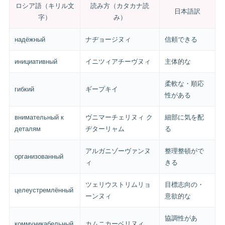
ロシア語（キリル文
読み方（カタカナ読
日本語訳
字）
み）
надёжный
ナヂョージヌィ
信頼できる
инициативный
イニツィアチーヴヌィ
主体的な
柔軟な・順応
гибкий
ギープキイ
性がある
внимательный к
ヴニマーチェリヌィ ク
細部に気を配
деталям
ヂターリャム
る
アルガニゾーヴァンヌ
整理整頓がで
организованный
ィ
きる
ツェリウストリムリョ
目標志向の・
целеустремлённый
ーンヌィ
意欲的な
協調性があ
коммуникабельный
カムニカーベリヌィ