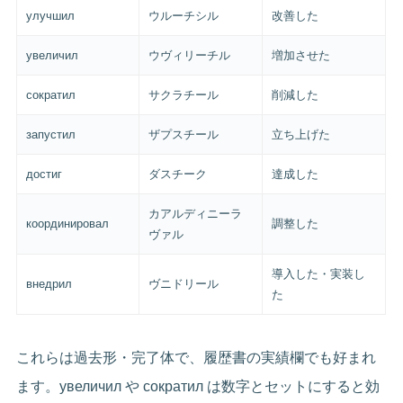
улучшил
ウルーチシル
改善した
увеличил
ウヴィリーチル
増加させた
сократил
サクラチール
削減した
запустил
ザプスチール
立ち上げた
достиг
ダスチーク
達成した
カアルディニーラ
координировал
調整した
ヴァル
導入した・実装し
внедрил
ヴニドリール
た
これらは過去形・完了体で、履歴書の実績欄でも好まれ
ます。увеличил や сократил は数字とセットにすると効