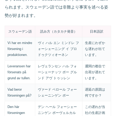
られます。スウェーデン語では非難より事実を述べる姿
勢が好まれます。
スウェーデン語
読み方（カタカナ発音）
日本語訳
Vi har en mindre
ヴィ ハル エン ミンドレ フ
生産にわずか
försening i
ォーシェーニング イ プロ
な遅れが出て
produktionen.
ドゥクツィオーネン
います。
Leveransen har
レヴェランセン ハル フォ
通関の都合で
försenats på
ーシェーナッツ ポー グル
出荷が遅れて
grund av tullen.
ンド アヴ トゥッレン
います。
Vad beror
ヴァード ベロール フォー
遅延の原因は
förseningen på?
シェーニンゲン ポー
何ですか？
Den här
デン ヘール フォーシェー
この遅れが当
förseningen
ニンゲン ポーヴェルカル
社の生産計画