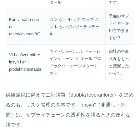
タール
です。
予備のサプ
Kan vi sätta upp
カン ヴィ セッタ ウップ エ
ライヤーを
en
ン レセルヴレヴェランテー
用意できま
reservleverantör?
ル
すか？
ヴィ ベホーヴェル ベットレ
御社の生産
Vi behöver bättre
インシューン イ エール プロ
状況をもっ
insyn i er
ドゥクツィオーンスタート
と把握した
produktionsstatus.
ゥス
いです。
供給途絶に備えて二社購買（dubbla leverantörer）を進め
るのも、リスク管理の基本です。”insyn”（見通し・把
握）は、サプライチェーンの透明性を語るときの便利な
語です。