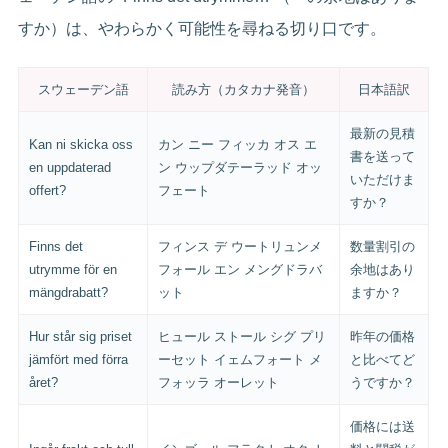
すか）は、やわらかく可能性を尋ねる切り口です。
スウェーデン語
読み方（カタカナ発音）
日本語訳
最新の見積
Kan ni skicka oss
カン ニー フィッカ オス エ
書を送って
en uppdaterad
ン ウップダテーラッド オッ
いただけま
offert?
フェート
すか？
Finns det
フィンス デ ウートリュンメ
数量割引の
utrymme för en
フォール エン メングドラバ
余地はあり
mängdrabatt?
ット
ますか？
Hur står sig priset
ヒュール ストール シグ プリ
昨年の価格
jämfört med förra
ーセット イェムフォート メ
と比べてど
året?
フォッラ オーレット
うですか？
価格には送