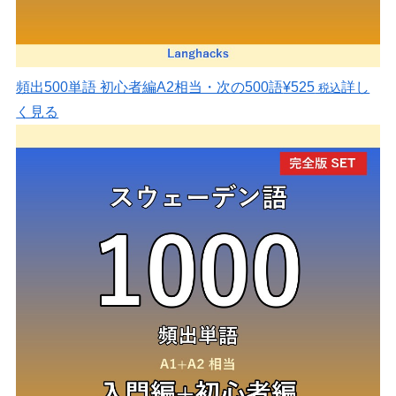
頻出500単語 初心者編
A2相当・次の500語
¥525
詳し
税込
く見る