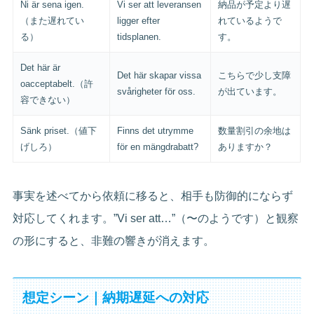
Ni är sena igen.
Vi ser att leveransen
納品が予定より遅
（また遅れてい
ligger efter
れているようで
る）
tidsplanen.
す。
Det här är
Det här skapar vissa
こちらで少し支障
oacceptabelt.（許
svårigheter för oss.
が出ています。
容できない）
Sänk priset.（値下
Finns det utrymme
数量割引の余地は
げしろ）
för en mängdrabatt?
ありますか？
事実を述べてから依頼に移ると、相手も防御的にならず
対応してくれます。”Vi ser att…”（〜のようです）と観察
の形にすると、非難の響きが消えます。
想定シーン｜納期遅延への対応