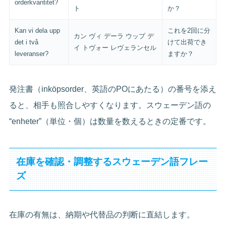
orderkvantitet?
ト
か？
Kan vi dela upp
これを2回に分
カン ヴィ デーラ ウップ デ
det i två
けて出荷でき
イ トヴォー レヴェランセル
leveranser?
ますか？
発注書（inköpsorder、英語のPOにあたる）の番号を添え
ると、相手も照合しやすくなります。スウェーデン語の
“enheter”（単位・個）は数量を数えるときの定番です。
在庫を確認・調整するスウェーデン語フレー
ズ
在庫の有無は、納期や代替品の判断に直結します。