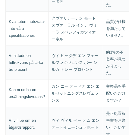
ーダデ
た。
クヴァリテーテン モート
Kvaliteten motsvarar
品質が仕様
スヴァーラル インテ ヴォ
inte våra
を満たして
ーラ スペシフィカツィオ
specifikationer.
いません。
ーネル
約3%の不
Vi hittade en
ヴィ ヒッタデ エン フェー
良率が見つ
felfrekvens på cirka
ルフレクヴェンス ポー シ
かりまし
tre procent.
ルカ トレー プロセント
た。
カン ニー オードナ エン エ
交換品を手
Kan ni ordna en
ルセットニングスレヴェラ
配いただけ
ersättningsleverans?
ンス
ますか？
是正処置報
Vi vill be om en
ヴィ ヴィル ベー オム エン
告書をお願
åtgärdsrapport.
オートイェーシュラポート
いしたいで
す。