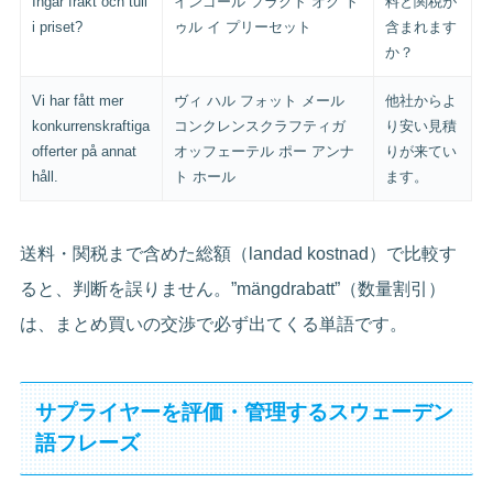
Ingår frakt och tull
インゴール フラクト オク ト
料と関税が
i priset?
ゥル イ プリーセット
含まれます
か？
Vi har fått mer
ヴィ ハル フォット メール
他社からよ
konkurrenskraftiga
コンクレンスクラフティガ
り安い見積
offerter på annat
オッフェーテル ポー アンナ
りが来てい
håll.
ト ホール
ます。
送料・関税まで含めた総額（landad kostnad）で比較す
ると、判断を誤りません。”mängdrabatt”（数量割引）
は、まとめ買いの交渉で必ず出てくる単語です。
サプライヤーを評価・管理するスウェーデン
語フレーズ