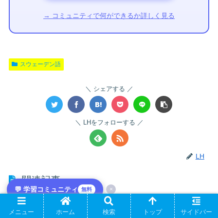
→ コミュニティで何ができるか詳しく見る
スウェーデン語
シェアする
LHをフォローする
LH
関連記事
💬 学習コミュニティ
×
無料
スウェーデン語ビジネスメールの返信｜お礼・了解・断りの完全辞典
メニュー
ホーム
検索
トップ
サイドバー