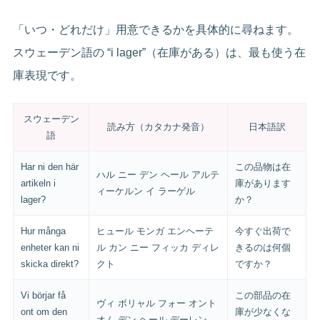
「いつ・どれだけ」用意できるかを具体的に尋ねます。
スウェーデン語の “i lager”（在庫がある）は、最も使う在
庫表現です。
スウェーデン
読み方（カタカナ発音）
日本語訳
語
Har ni den här
この品物は在
ハル ニー デン ヘール アルテ
artikeln i
庫があります
ィーケルン イ ラーゲル
lager?
か？
Hur många
ヒュール モンガ エンヘーテ
今すぐ出荷で
enheter kan ni
ル カン ニー フィッカ ディレ
きるのは何個
skicka direkt?
クト
ですか？
Vi börjar få
この部品の在
ヴィ ボリャル フォー オント
ont om den
庫が少なくな
オム デン ヘール デーレン