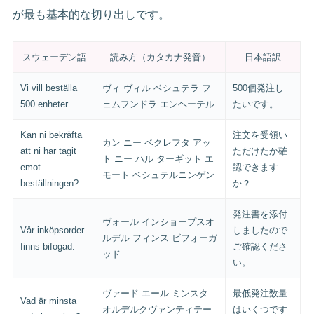
が最も基本的な切り出しです。
スウェーデン語
読み方（カタカナ発音）
日本語訳
Vi vill beställa
ヴィ ヴィル ベシュテラ フ
500個発注し
500 enheter.
ェムフンドラ エンヘーテル
たいです。
Kan ni bekräfta
注文を受領い
カン ニー ベクレフタ アッ
att ni har tagit
ただけたか確
ト ニー ハル ターギット エ
emot
認できます
モート ベシュテルニンゲン
beställningen?
か？
発注書を添付
ヴォール インショープスオ
Vår inköpsorder
しましたので
ルデル フィンス ビフォーガ
finns bifogad.
ご確認くださ
ッド
い。
ヴァード エール ミンスタ
最低発注数量
Vad är minsta
オルデルクヴァンティテー
はいくつです