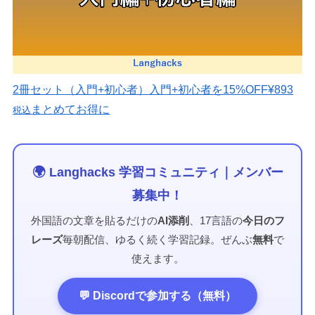
2冊セット（入門+初心者）
入門+初心者を15%OFF
¥893
まとめてお得に
税込
🌍 Langhacks 学習コミュニティ｜メンバー
募集中！
外国語の文章を貼るだけの
AI添削
、17言語の
今日のフ
レーズ
毎朝配信、ゆるく続く学習記録。ぜんぶ
無料
で
使えます。
💬 Discordで参加する（無料）