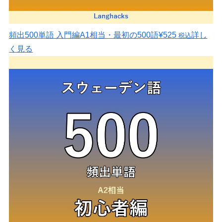
頻出500単語 入門編
A1相当・最初の500語
¥525
詳し
税込
く見る