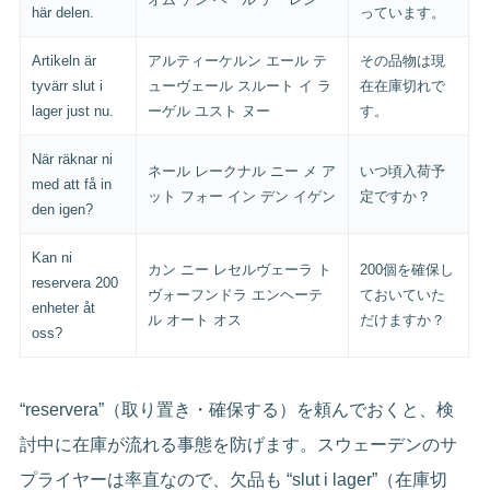
här delen.
っています。
Artikeln är
アルティーケルン エール テ
その品物は現
tyvärr slut i
ューヴェール スルート イ ラ
在在庫切れで
lager just nu.
ーゲル ユスト ヌー
す。
När räknar ni
ネール レークナル ニー メ ア
いつ頃入荷予
med att få in
ット フォー イン デン イゲン
定ですか？
den igen?
Kan ni
カン ニー レセルヴェーラ ト
200個を確保し
reservera 200
ヴォーフンドラ エンヘーテ
ておいていた
enheter åt
ル オート オス
だけますか？
oss?
“reservera”（取り置き・確保する）を頼んでおくと、検
討中に在庫が流れる事態を防げます。スウェーデンのサ
プライヤーは率直なので、欠品も “slut i lager”（在庫切