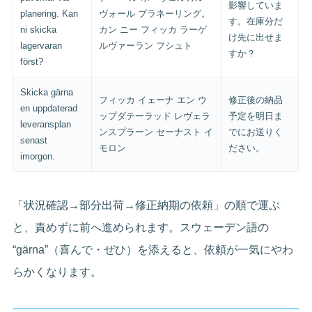
影響していま
planering. Kan
ヴォール プラネーリング。
す。在庫分だ
ni skicka
カン ニー フィッカ ラーゲ
け先に出せま
lagervaran
ルヴァーラン フシュト
すか？
först?
Skicka gärna
フィッカ イェーナ エン ウ
修正後の納品
en uppdaterad
ップダテーラッド レヴェラ
予定を明日ま
leveransplan
ンスプラーン セーナスト イ
でにお送りく
senast
モロン
ださい。
imorgon.
「状況確認→部分出荷→修正納期の依頼」の順で運ぶ
と、責めずに前へ進められます。スウェーデン語の
“gärna”（喜んで・ぜひ）を添えると、依頼が一気にやわ
らかくなります。