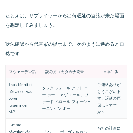
たとえば、サプライヤーから出荷遅延の連絡が来た場面
を想定してみましょう。
状況確認から代替案の提示まで、次のように進めると自
然です。
スウェーデン語
読み方（カタカナ発音）
日本語訳
Tack för att ni
ご連絡ありが
タック フォール アット ニ
hör av er. Vad
とうございま
ー ホール アヴ エール。ヴ
beror
す。遅延の原
ァード ベロール フォーシェ
förseningen
因は何です
ーニンゲン ポー
på?
か？
Det här
当社の計画に
påverkar vår
デ ヘール ポーヴェルカル