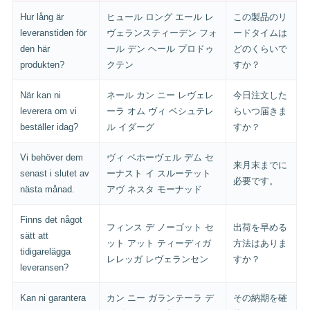
Hur lång är
ヒュール ロング エール レ
この製品のリ
leveranstiden för
ヴェランスティーデン フォ
ードタイムは
den här
ール デン ヘール プロドゥ
どのくらいで
produkten?
クテン
すか？
När kan ni
ネール カン ニー レヴェレ
今日注文した
leverera om vi
ーラ オム ヴィ ベシュテレ
らいつ届きま
beställer idag?
ル イダーグ
すか？
Vi behöver dem
ヴィ ベホーヴェル デム セ
来月末までに
senast i slutet av
ーナスト イ スルーテット
必要です。
nästa månad.
アヴ ネスタ モーナッド
Finns det något
フィンス デ ノーゴット セ
出荷を早める
sätt att
ット アット ティーディガ
方法はありま
tidigarelägga
レレッガ レヴェランセン
すか？
leveransen?
Kan ni garantera
カン ニー ガランテーラ デ
その納期を確