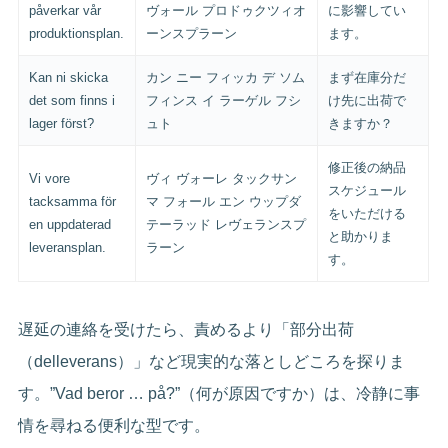
påverkar vår
ヴォール プロドゥクツィオ
に影響してい
produktionsplan.
ーンスプラーン
ます。
Kan ni skicka
カン ニー フィッカ デ ソム
まず在庫分だ
det som finns i
フィンス イ ラーゲル フシ
け先に出荷で
lager först?
ュト
きますか？
修正後の納品
Vi vore
ヴィ ヴォーレ タックサン
スケジュール
tacksamma för
マ フォール エン ウップダ
をいただける
en uppdaterad
テーラッド レヴェランスプ
と助かりま
leveransplan.
ラーン
す。
遅延の連絡を受けたら、責めるより「部分出荷
（delleverans）」など現実的な落としどころを探りま
す。”Vad beror … på?”（何が原因ですか）は、冷静に事
情を尋ねる便利な型です。