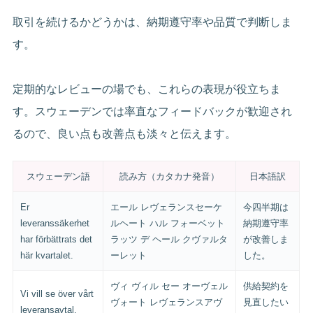
取引を続けるかどうかは、納期遵守率や品質で判断しま
す。
定期的なレビューの場でも、これらの表現が役立ちま
す。スウェーデンでは率直なフィードバックが歓迎され
るので、良い点も改善点も淡々と伝えます。
スウェーデン語
読み方（カタカナ発音）
日本語訳
Er
エール レヴェランスセーケ
今四半期は
leveranssäkerhet
ルヘート ハル フォーベット
納期遵守率
har förbättrats det
ラッツ デ ヘール クヴァルタ
が改善しま
här kvartalet.
ーレット
した。
ヴィ ヴィル セー オーヴェル
供給契約を
Vi vill se över vårt
ヴォート レヴェランスアヴ
見直したい
leveransavtal.