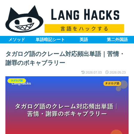
メソッド
単語暗記シート
英語
第二外国語
タガログ語のクレーム対応頻出単語｜苦情・
謝罪のボキャブラリー
2026.07.03
2026.05.23
タガログ語