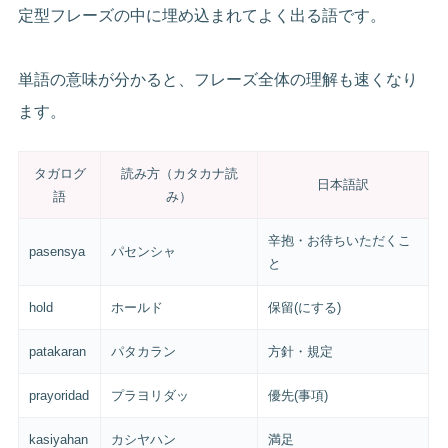
定型フレーズの中に埋め込まれてよく出る語です。
単語の意味が分かると、フレーズ全体の理解も速くなり
ます。
タガログ
読み方（カタカナ読
日本語訳
語
み）
辛抱・お待ちいただくこ
pasensya
パセンシャ
と
hold
ホールド
保留(にする)
patakaran
パタカラン
方針・規定
prayoridad
プラヨリダッ
優先(事項)
kasiyahan
カシヤハン
満足