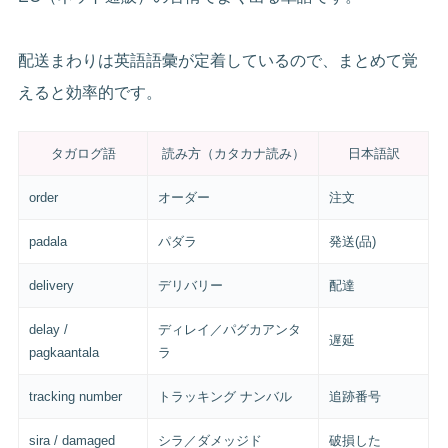
配送まわりは英語語彙が定着しているので、まとめて覚
えると効率的です。
タガログ語
読み方（カタカナ読み）
日本語訳
order
オーダー
注文
padala
パダラ
発送(品)
delivery
デリバリー
配達
delay /
ディレイ／パグカアンタ
遅延
pagkaantala
ラ
tracking number
トラッキング ナンバル
追跡番号
sira / damaged
シラ／ダメッジド
破損した