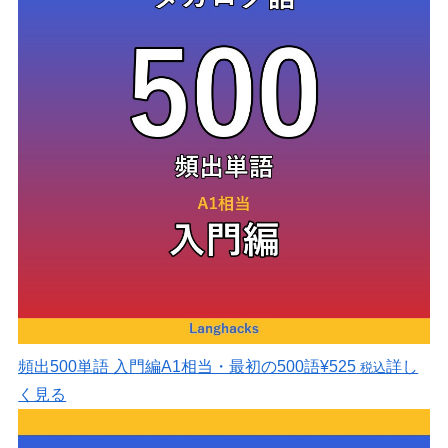
頻出500単語 入門編
A1相当・最初の500語
¥525
詳し
税込
く見る