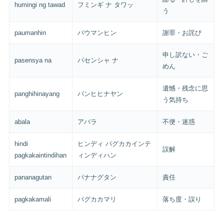
humingi ng tawad
フミンギ ナ タワッ
う
paumanhin
パウマンヒン
謝罪・お詫び
申し訳ない・ご
pasensya na
パセンシャ ナ
めん
遺憾・残念に思
panghihinayang
パンヒヒナヤン
う気持ち
abala
アバラ
不便・迷惑
hindi
ヒンディ パグカカインテ
誤解
pagkakaintindihan
ィンディハン
pananagutan
パナナグタン
責任
pagkakamali
パグカカマリ
落ち度・誤り