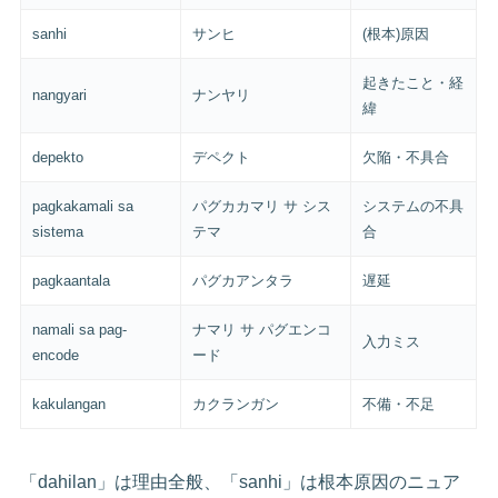
sanhi
サンヒ
(根本)原因
起きたこと・経
nangyari
ナンヤリ
緯
depekto
デペクト
欠陥・不具合
pagkakamali sa
パグカカマリ サ シス
システムの不具
sistema
テマ
合
pagkaantala
パグカアンタラ
遅延
namali sa pag-
ナマリ サ パグエンコ
入力ミス
encode
ード
kakulangan
カクランガン
不備・不足
「dahilan」は理由全般、「sanhi」は根本原因のニュア