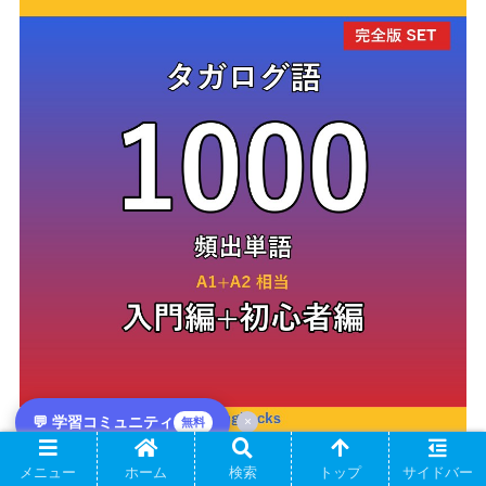
💬 学習コミュニティ
×
無料
2冊セット（入門+初心者）
入門+初心者を15%OFF
¥893
メニュー
ホーム
検索
トップ
サイドバー