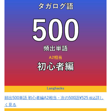
頻出500単語 初心者編
A2相当・次の500語
¥525
詳し
税込
く見る