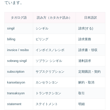
ています。
タガログ語
読み方（カタカナ読み）
日本語訳
singil
シンギル
請求(する)
billing
ビリング
請求業務
invoice / resibo
インボイス／レシボ
請求書・領収
sobrang singil
ソブラン シンギル
過剰請求
subscription
サブスクリプション
定期購読・契約
kanselasyon
カンセラシヨン
解約・取消
transaksyon
トランサクシヨン
取引
statement
ステイトメント
明細