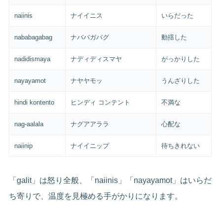
naiinis
ナイイニス
いらだった
nababagabag
ナババガバグ
動揺した
nadidismaya
ナディディスマヤ
がっかりした
nayayamot
ナヤヤモッ
うんざりした
hindi kontento
ヒンディ コンテント
不満な
nag-aalala
ナグアアララ
心配な
naiinip
ナイイニップ
待ちきれない
「galit」は怒り全般、「naiinis」「nayayamot」はいらだ
ち寄りで、温度を見極める手がかりになります。