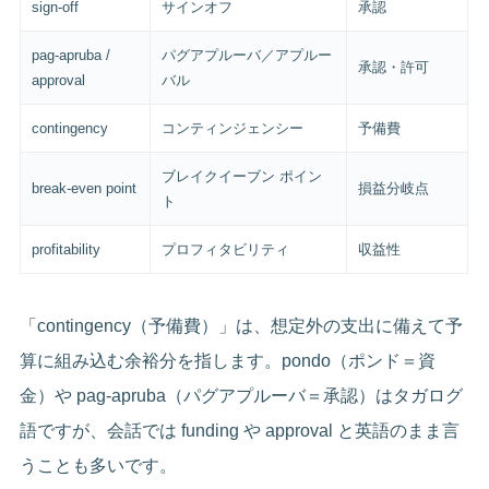
sign-off
サインオフ
承認
pag-apruba /
パグアプルーバ／アプルー
承認・許可
approval
バル
contingency
コンティンジェンシー
予備費
ブレイクイーブン ポイン
break-even point
損益分岐点
ト
profitability
プロフィタビリティ
収益性
「contingency（予備費）」は、想定外の支出に備えて予
算に組み込む余裕分を指します。pondo（ポンド＝資
金）や pag-apruba（パグアプルーバ＝承認）はタガログ
語ですが、会話では funding や approval と英語のまま言
うことも多いです。