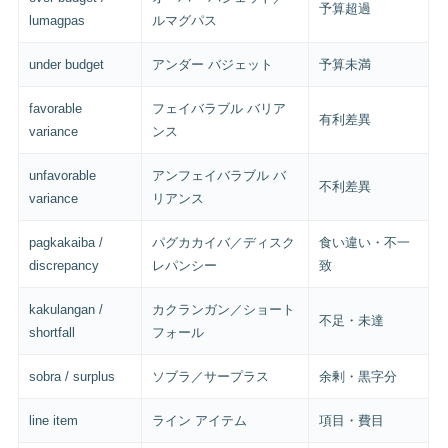
予算超過
lumagpas
ルマグパス
under budget
アンダー バジェット
予算未満
favorable
フェイバラブル バリア
有利差異
variance
ンス
unfavorable
アンフェイバラブル バ
不利差異
variance
リアンス
pagkakaiba /
パグカカイバ／ディスク
食い違い・不一
discrepancy
レパンシー
致
kakulangan /
カクランガン／ショート
不足・未達
shortfall
フォール
sobra / surplus
ソブラ／サープラス
余剰・黒字分
line item
ライン アイテム
項目・費目