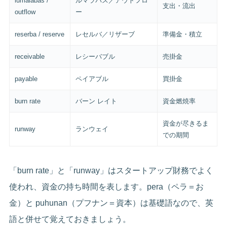
lumalabas /
ルマラバス／アウトフロ
支出・流出
outflow
ー
reserba / reserve
レセルバ／リザーブ
準備金・積立
receivable
レシーバブル
売掛金
payable
ペイアブル
買掛金
burn rate
バーン レイト
資金燃焼率
資金が尽きるま
runway
ランウェイ
での期間
「burn rate」と「runway」はスタートアップ財務でよく
使われ、資金の持ち時間を表します。pera（ペラ＝お
金）と puhunan（プフナン＝資本）は基礎語なので、英
語と併せて覚えておきましょう。