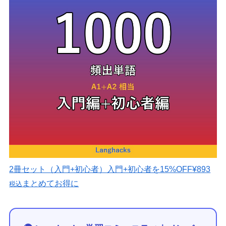
2冊セット（入門+初心者）
入門+初心者を15%OFF
¥893
まとめてお得に
税込