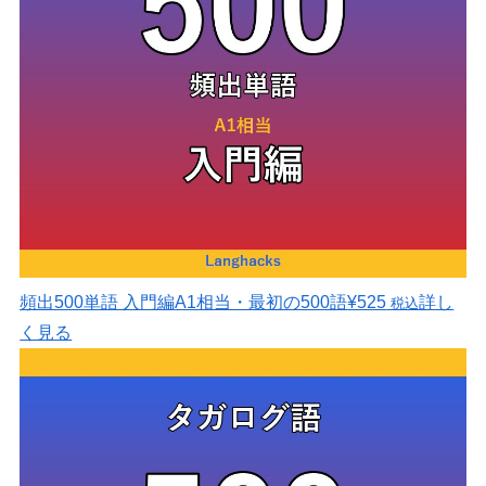
頻出500単語 入門編
A1相当・最初の500語
¥525
詳し
税込
く見る