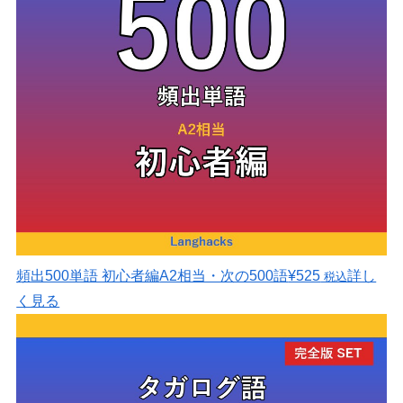
頻出500単語 初心者編
A2相当・次の500語
¥525
詳し
税込
く見る