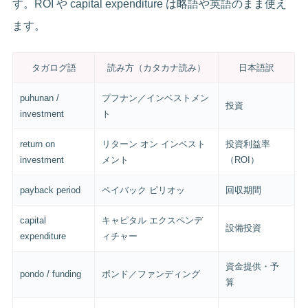
す。ROI や capital expenditure は略語や英語のまま使え
ます。
タガログ語
読み方（カタカナ読み）
日本語訳
puhunan /
プフナン／インベストメン
投資
investment
ト
return on
リターン オン インベスト
投資利益率
investment
メント
（ROI）
payback period
ペイバック ピリオッ
回収期間
capital
キャピタル エクスペンデ
設備投資
expenditure
ィチャー
資金提供・予
pondo / funding
ポンド／ファンディング
算