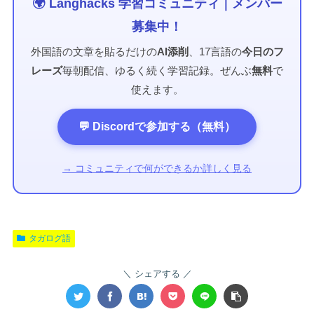
🌍 Langhacks 学習コミュニティ｜メンバー
募集中！
外国語の文章を貼るだけの
AI添削
、17言語の
今日のフ
レーズ
毎朝配信、ゆるく続く学習記録。ぜんぶ
無料
で
使えます。
💬 Discordで参加する（無料）
→ コミュニティで何ができるか詳しく見る
タガログ語
シェアする