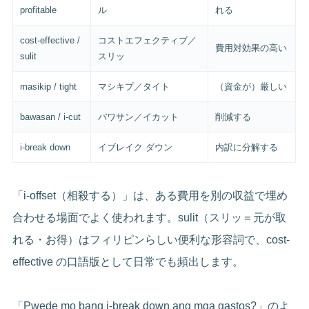
profitable
ル
れる
cost-effective /
コストエフェクティブ／
費用対効果の高い
sulit
スリッ
masikip / tight
マシキプ／タイト
（資金が）厳しい
bawasan / i-cut
バワサン／イカット
削減する
i-break down
イブレイク ダウン
内訳に分解する
「i-offset（相殺する）」は、ある費用を別の収益で埋め
合わせる場面でよく使われます。sulit（スリッ＝元が取
れる・お得）はフィリピンらしい便利な形容詞で、cost-
effective の口語版として日常でも頻出します。
「Pwede mo bang i-break down ang mga gastos?」のよ