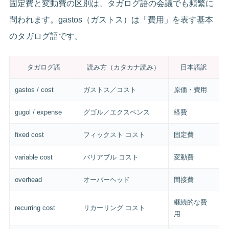
固定費と変動費の区別は、タガログ語の会議でも頻繁に
問われます。gastos（ガストス）は「費用」を表す基本
のタガログ語です。
タガログ語
読み方（カタカナ読み）
日本語訳
gastos / cost
ガストス／コスト
原価・費用
gugol / expense
グゴル／エクスペンス
経費
fixed cost
フィックスト コスト
固定費
variable cost
バリアブル コスト
変動費
overhead
オーバーヘッド
間接費
継続的な費
recurring cost
リカーリング コスト
用