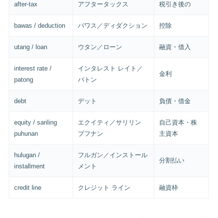
after-tax
アフタータックス
税引き後の
bawas / deduction
バワス／ディダクション
控除
utang / loan
ウタン／ローン
融資・借入
interest rate /
インタレスト レイト／
金利
patong
パトン
debt
デット
負債・借金
equity / sariling
エクイティ／サリリン
自己資本・株
puhunan
プフナン
主資本
hulugan /
フルガン／インストール
分割払い
installment
メント
credit line
クレジット ライン
融資枠