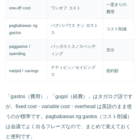
一度きりの
one-off cost
ワンオフ コスト
費用
pagbabawas ng
パグババワス ナン ガスト
コスト削減
gastos
ス
paggastos /
パッガストス／スペンデ
支出
spending
ィング
ナティピッ／セイビング
natipid / savings
節約額
ス
「gastos（費用）」「gugol（経費）」はタガログ語です
が、fixed cost・variable cost・overhead は英語のまま使
うのが標準です。pagbabawas ng gastos（コスト削減）
は会議でよく出るフレーズなので、まとめて覚えておく
と便利です。