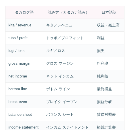
タガログ語
読み方（カタカナ読み）
日本語訳
kita / revenue
キタ／レベニュー
収益・売上高
tubo / profit
トゥボ／プロフィット
利益
lugi / loss
ルギ／ロス
損失
gross margin
グロス マージン
粗利率
net income
ネット インカム
純利益
bottom line
ボトム ライン
最終損益
break even
ブレイク イーブン
損益分岐
balance sheet
バランス シート
貸借対照表
income statement
インカム ステイトメント
損益計算書