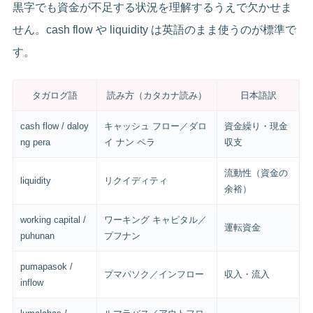
黒字でも資金が不足する状況を理解するうえで欠かせま
せん。cash flow や liquidity は英語のまま使うのが標準で
す。
タガログ語
読み方（カタカナ読み）
日本語訳
cash flow / daloy
キャッシュ フロー／ダロ
資金繰り・現金
ng pera
イ ナン ペラ
収支
流動性（資金の
liquidity
リクイディティ
余裕）
working capital /
ワーキング キャピタル／
運転資金
puhunan
プフナン
pumapasok /
プマパソク／インフロー
収入・流入
inflow