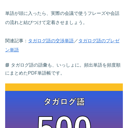
単語が頭に入ったら、実際の会議で使うフレーズや会話
の流れと結びつけて定着させましょう。
関連記事：
タガログ語の交渉単語
／
タガログ語のプレゼ
ン単語
📘 タガログ語の語彙も、いっしょに。頻出単語を頻度順
にまとめたPDF単語帳です。