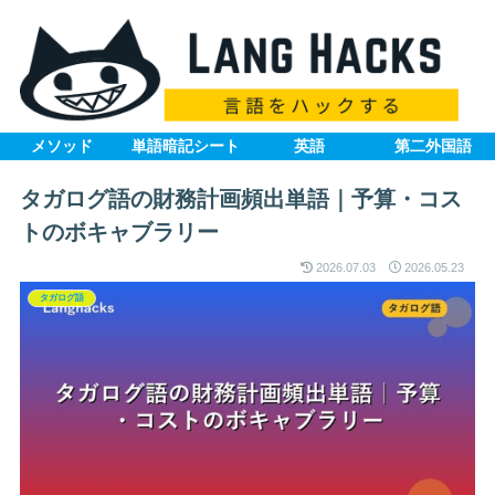
メソッド
単語暗記シート
英語
第二外国語
タガログ語の財務計画頻出単語｜予算・コス
トのボキャブラリー
2026.07.03
2026.05.23
タガログ語