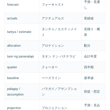
予測・見通
forecast
フォーキャスト
し
actuals
アクチュアルス
実績値
タンチャ／エスティメイ
見積り・概
tantya / estimate
ト
算
allocation
アロケイション
配分
taon ng pananalapi
タオン ナン パナナラピ
会計年度
quarter
クォーター
四半期
baseline
ベースライン
基準値
palagay /
パラガイ／アサンプショ
前提・想定
assumption
ン
予測・見込
projection
プロジェクション