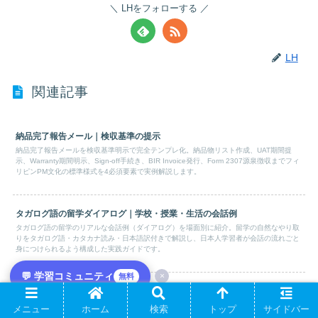
LHをフォローする
LH
関連記事
納品完了報告メール｜検収基準の提示
納品完了報告メールを検収基準明示で完全テンプレ化。納品物リスト作成、UAT期間提
示、Warranty期間明示、Sign-off手続き、BIR Invoice発行、Form 2307源泉徴収までフィ
リピンPM文化の標準様式を4必須要素で実例解説します。
タガログ語の留学ダイアログ｜学校・授業・生活の会話例
タガログ語の留学のリアルな会話例（ダイアログ）を場面別に紹介。留学の自然なやり取
りをタガログ語・カタカナ読み・日本語訳付きで解説し、日本人学習者が会話の流れごと
身につけられるよう構成した実践ガイドです。
💬 学習コミュニティ
×
無料
タガログ語の異文化交流フレーズ｜雑談・相互理解の表現
タガログ語の異文化交流で使う実用フレーズを場面別に徹底解説。異文化交流の定番表現
メニュー
ホーム
検索
トップ
サイドバー
をタガログ語・カタカナ読み・日本語訳の3点セットで紹介します。日本人学習者がビジネ