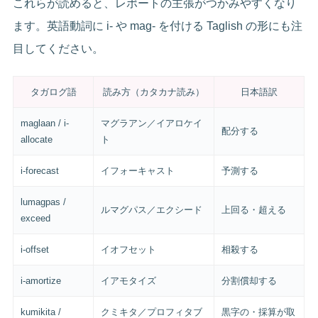
これらが読めると、レポートの主張がつかみやすくなり
ます。英語動詞に i- や mag- を付ける Taglish の形にも注
目してください。
タガログ語
読み方（カタカナ読み）
日本語訳
maglaan / i-
マグラアン／イアロケイ
配分する
allocate
ト
i-forecast
イフォーキャスト
予測する
lumagpas /
ルマグパス／エクシード
上回る・超える
exceed
i-offset
イオフセット
相殺する
i-amortize
イアモタイズ
分割償却する
kumikita /
クミキタ／プロフィタブ
黒字の・採算が取