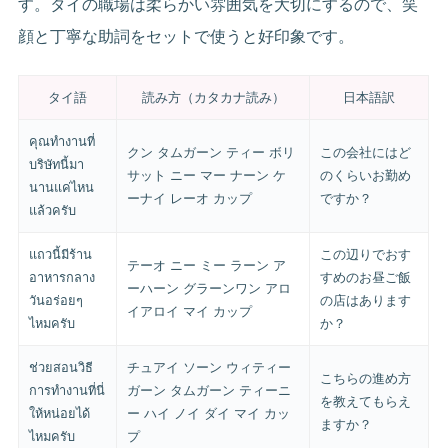
す。タイの職場は柔らかい雰囲気を大切にするので、笑
顔と丁寧な助詞をセットで使うと好印象です。
タイ語
読み方（カタカナ読み）
日本語訳
คุณทำงานที่
クン タムガーン ティー ボリ
この会社にはど
บริษัทนี้มา
サット ニー マー ナーン ケ
のくらいお勤め
นานแค่ไหน
ーナイ レーオ カップ
ですか？
แล้วครับ
แถวนี้มีร้าน
この辺りでおす
テーオ ニー ミー ラーン ア
อาหารกลาง
すめのお昼ご飯
ーハーン グラーンワン アロ
วันอร่อยๆ
の店はあります
イアロイ マイ カップ
ไหมครับ
か？
ช่วยสอนวิธี
チュアイ ソーン ウィティー
こちらの進め方
การทำงานที่นี่
ガーン タムガーン ティーニ
を教えてもらえ
ให้หน่อยได้
ー ハイ ノイ ダイ マイ カッ
ますか？
ไหมครับ
プ