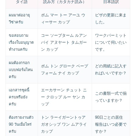
タイ語
読み方（カタカナ読み）
日本語訳
ผมมาต่ออายุ
ポム マー トー アーユ ウ
ビザの更新に来ま
วีซ่าครับ
ィーサー カップ
した。
ขอสอบถาม
コー ソープターム ルアン
ワークパーミット
เรื่องใบอนุญาต
バイ アヌヤート タムガー
について伺いたい
ทำงานครับ
ン カップ
です。
ผมต้องกรอก
ポム トン グローク ベープ
どの用紙に記入す
แบบฟอร์มไหน
フォーム ナイ カップ
ればいいですか？
ครับ
เอกสารชุดนี้
エーカサーン チュット ニ
この書類一式で揃
ครบหรือยัง
ー クロップ ルー ヤン カ
っていますか？
ครับ
ップ
ต้องรายงานตัว
トン ラーイガーントゥア
90日ごとの居住
90 วันเมื่อไหร่
ガオシップ ワン ムアライ
報告はいつ必要で
ครับ
カップ
すか？