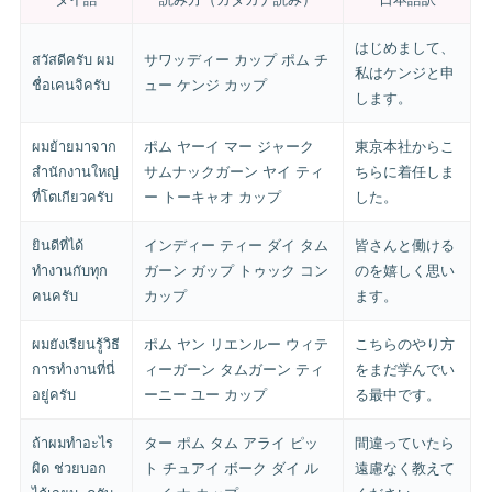
はじめまして、
สวัสดีครับ ผม
サワッディー カップ ポム チ
私はケンジと申
ชื่อเคนจิครับ
ュー ケンジ カップ
します。
ผมย้ายมาจาก
ポム ヤーイ マー ジャーク
東京本社からこ
สำนักงานใหญ่
サムナックガーン ヤイ ティ
ちらに着任しま
ที่โตเกียวครับ
ー トーキャオ カップ
した。
ยินดีที่ได้
インディー ティー ダイ タム
皆さんと働ける
ทำงานกับทุก
ガーン ガップ トゥック コン
のを嬉しく思い
คนครับ
カップ
ます。
ผมยังเรียนรู้วิธี
ポム ヤン リエンルー ウィテ
こちらのやり方
การทำงานที่นี่
ィーガーン タムガーン ティ
をまだ学んでい
อยู่ครับ
ーニー ユー カップ
る最中です。
ถ้าผมทำอะไร
ター ポム タム アライ ピッ
間違っていたら
ผิด ช่วยบอก
ト チュアイ ボーク ダイ ル
遠慮なく教えて