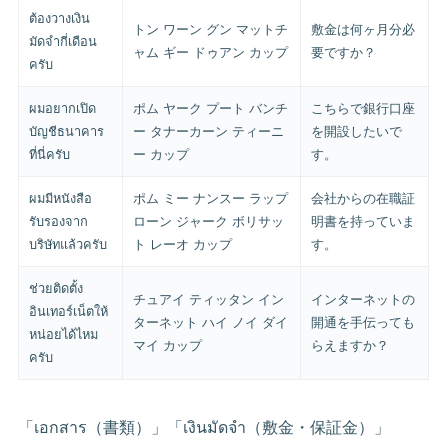
ต้องวางเงิน
トン ワーン グン マットチ
敷金は何ヶ月分必
มัดจำกี่เดือน
ャム ギー ドゥアン カップ
要ですか？
ครับ
ผมอยากเปิด
ポム ヤーク プート バンチ
こちらで銀行口座
บัญชีธนาคาร
ー タナーカーン ティーニ
を開設したいで
ที่นี่ครับ
ー カップ
す。
ผมมีหนังสือ
ポム ミー ナンスー ラップ
会社からの在職証
รับรองจาก
ローン ジャーク ボリサッ
明書を持っていま
บริษัทแล้วครับ
ト レーオ カップ
す。
ช่วยติดตั้ง
チュアイ ティッタン イン
インターネットの
อินเทอร์เน็ตให้
ターネット ハイ ノイ ダイ
開通を手伝っても
หน่อยได้ไหม
マイ カップ
らえますか？
ครับ
「เอกสาร（書類）」「เงินมัดจำ（敷金・保証金）」