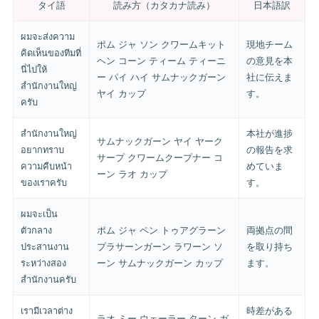
タイ語
読み方（カタカナ読み）
日本語訳
ผมจะส่งความ
ポム ジャ ソン クワームキット
現地チーム
คิดเห็นของทีมที่
ヘン コーン ティーム ティーニ
の意見を本
นี่ไปให้
ー パイ ハイ サムナックガーン
社に伝えま
สำนักงานใหญ่
ヤイ カップ
す。
ครับ
สำนักงานใหญ่
本社が進捗
サムナックガーン ヤイ ヤーク
อยากทราบ
の報告を求
サープ クワームクープナー コ
ความคืบหน้า
めていま
ーン ラオ カップ
ของเราครับ
す。
ผมจะเป็น
ตัวกลาง
ポム ジャ ペン トゥアグラーン
両拠点の間
ประสานงาน
プラサーンガーン ラワーン ソ
を取り持ち
ระหว่างสอง
ーン サムナックガーン カップ
ます。
สำนักงานครับ
เรามีเวลาต่าง
時差がある
ラオ ミー ウェーラー ターン ガ