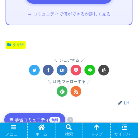
→ コミュニティで何ができるか詳しく見る
タイ語
シェアする
LHをフォローする
LH
関連記事
💬 学習コミュニティ
×
無料
メニュー
ホーム
検索
トップ
サイドバー
タイ語のデータ分析フレーズ｜傾向・増減の表現