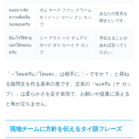
ผมอยากฟัง
ポム ヤーク ファン クワーム
あなたの意見を
ความคิดเห็น
キットヘン コーン クン カッ
聞きたいです。
ของคุณครับ
プ
มีอะไรให้ช่วย
ミー アライ ハイ チュアイ
手伝えることが
บอกได้เลยนะ
ボーク ダイ ルーイ ナ カッ
あれば言ってく
ครับ
プ
ださい。
「～ไหมครับ／ไหมคะ」は相手に「～ですか？」と尋ね
る疑問文を作る基本の形です。文末の「นะครับ（ナ カッ
プ）」は柔らかさを足す表現で、お願いや提案に添える
と角が立ちません。
現地チームに方針を伝えるタイ語フレーズ