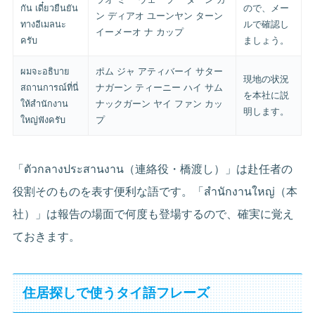
กัน เดี๋ยวยืนยัน
ので、メー
ン ディアオ ユーンヤン ターン
ทางอีเมลนะ
ルで確認し
イーメーオ ナ カップ
ครับ
ましょう。
ผมจะอธิบาย
ポム ジャ アティバーイ サター
現地の状況
สถานการณ์ที่นี่
ナガーン ティーニー ハイ サム
を本社に説
ให้สำนักงาน
ナックガーン ヤイ ファン カッ
明します。
ใหญ่ฟังครับ
プ
「ตัวกลางประสานงาน（連絡役・橋渡し）」は赴任者の
役割そのものを表す便利な語です。「สำนักงานใหญ่（本
社）」は報告の場面で何度も登場するので、確実に覚え
ておきます。
住居探しで使うタイ語フレーズ