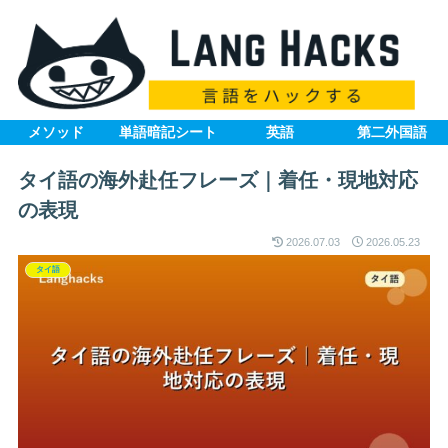
メソッド
単語暗記シート
英語
第二外国語
タイ語の海外赴任フレーズ｜着任・現地対応
の表現
2026.07.03
2026.05.23
タイ語