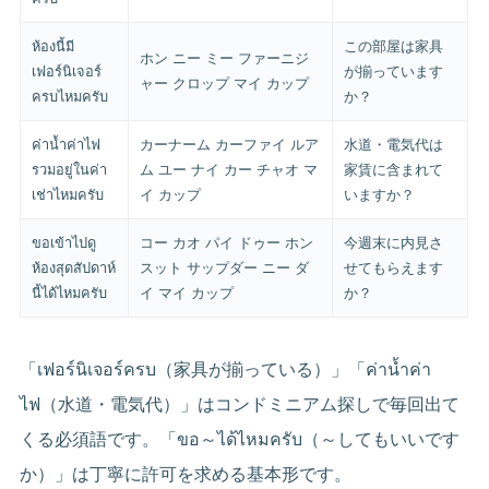
ห้องนี้มี
この部屋は家具
ホン ニー ミー ファーニジ
เฟอร์นิเจอร์
が揃っています
ャー クロップ マイ カップ
ครบไหมครับ
か？
ค่าน้ำค่าไฟ
カーナーム カーファイ ルア
水道・電気代は
รวมอยู่ในค่า
ム ユー ナイ カー チャオ マ
家賃に含まれて
เช่าไหมครับ
イ カップ
いますか？
ขอเข้าไปดู
コー カオ パイ ドゥー ホン
今週末に内見さ
ห้องสุดสัปดาห์
スット サップダー ニー ダ
せてもらえます
นี้ได้ไหมครับ
イ マイ カップ
か？
「เฟอร์นิเจอร์ครบ（家具が揃っている）」「ค่าน้ำค่า
ไฟ（水道・電気代）」はコンドミニアム探しで毎回出て
くる必須語です。「ขอ～ได้ไหมครับ（～してもいいです
か）」は丁寧に許可を求める基本形です。