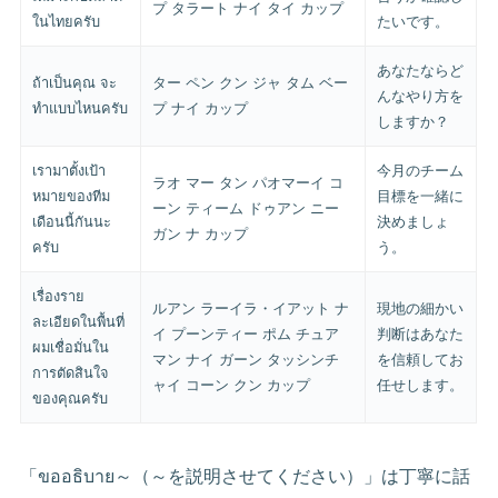
プ タラート ナイ タイ カップ
ในไทยครับ
たいです。
あなたならど
ถ้าเป็นคุณ จะ
ター ペン クン ジャ タム ベー
んなやり方を
ทำแบบไหนครับ
プ ナイ カップ
しますか？
เรามาตั้งเป้า
今月のチーム
ラオ マー タン パオマーイ コ
หมายของทีม
目標を一緒に
ーン ティーム ドゥアン ニー
เดือนนี้กันนะ
決めましょ
ガン ナ カップ
ครับ
う。
เรื่องราย
ルアン ラーイラ・イアット ナ
現地の細かい
ละเอียดในพื้นที่
イ プーンティー ポム チュア
判断はあなた
ผมเชื่อมั่นใน
マン ナイ ガーン タッシンチ
を信頼してお
การตัดสินใจ
ャイ コーン クン カップ
任せします。
ของคุณครับ
「ขออธิบาย～（～を説明させてください）」は丁寧に話