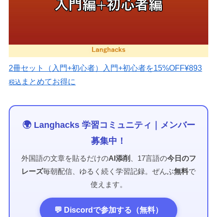
2冊セット（入門+初心者）
入門+初心者を15%OFF
¥893
まとめてお得に
税込
🌍 Langhacks 学習コミュニティ｜メンバー
募集中！
外国語の文章を貼るだけの
AI添削
、17言語の
今日のフ
レーズ
毎朝配信、ゆるく続く学習記録。ぜんぶ
無料
で
使えます。
💬 Discordで参加する（無料）