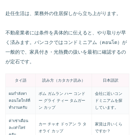
赴任生活は、業務外の住居探しから立ち上がります。
不動産業者には条件を具体的に伝えると、やり取りが早
く済みます。バンコクではコンドミニアム（คอนโด）が
一般的で、家具付き・光熱費の扱いを最初に確認するの
が定石です。
タイ語
読み方（カタカナ読み）
日本語訳
ผมกำลังหา
ポム ガムラン ハー コンド
会社に近いコン
คอนโดใกล้ที่
ー グライ ティー タムガー
ドミニアムを探
ทำงานครับ
ン カップ
しています。
ค่าเช่าเดือน
カー チャオ ドゥアン ラ タ
家賃は月いくら
ละเท่าไหร่
オライ カップ
ですか？
ครับ