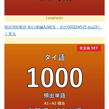
頻出500単語 初心者編
A2相当・次の500語
¥525
詳し
税込
く見る