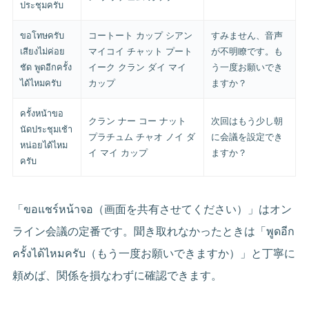
ประชุมครับ
ขอโทษครับ
コートート カップ シアン
すみません、音声
เสียงไม่ค่อย
マイコイ チャット プート
が不明瞭です。も
ชัด พูดอีกครั้ง
イーク クラン ダイ マイ
う一度お願いでき
ได้ไหมครับ
カップ
ますか？
ครั้งหน้าขอ
クラン ナー コー ナット
次回はもう少し朝
นัดประชุมเช้า
プラチュム チャオ ノイ ダ
に会議を設定でき
หน่อยได้ไหม
イ マイ カップ
ますか？
ครับ
「ขอแชร์หน้าจอ（画面を共有させてください）」はオン
ライン会議の定番です。聞き取れなかったときは「พูดอีก
ครั้งได้ไหมครับ（もう一度お願いできますか）」と丁寧に
頼めば、関係を損なわずに確認できます。