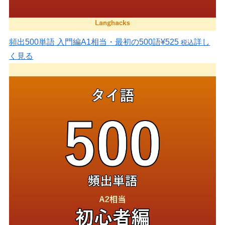
頻出500単語 入門編
A1相当・最初の500語
¥525
詳し
税込
く見る