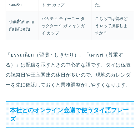
นะครับ
ト ナ カップ
た。
パカティ ティーニー タ
こちらでは普段ど
ปกติที่นี่ทักทาย
ックターイ ガン ヤンガ
うやって挨拶しま
กันยังไงครับ
イ カップ
すか？
「ธรรมเนียม（習慣・しきたり）」「เคารพ（尊重す
る）」は配慮を示すときの中心的な語です。タイは仏教
の祝祭日や王室関連の休日が多いので、現地のカレンダ
ーを先に確認しておくと業務調整がしやすくなります。
本社とのオンライン会議で使うタイ語フレー
ズ