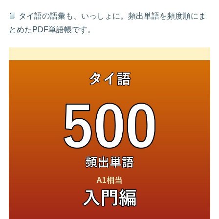
📘 タイ語の語彙も、いっしょに。頻出単語を頻度順にま
とめたPDF単語帳です。