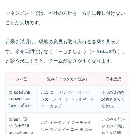
マネジメントでは、本社の方針を一方的に押し付けない
ことが大切です。
背景を説明し、現地の意見も取り入れる姿勢を見せま
す。命令口調ではなく「～しましょう（～กันนะครับ）」
と誘う形にすると、チームが動きやすくなります。
タイ語
読み方（カタカナ読み）
日本語訳
ผมขออธิบาย
ポム コー アティバーイ ペー
今期の計画を
แผนงานของ
ンガーン コーン トライマート
説明させてく
ไตรมาสนี้ครับ
ニー カップ
ださい。
ผมอยากให้
このやり方が
ポム ヤーク ハイ ネーチャイ
แน่ใจว่าวิธีนี้
タイの市場に
ワー ウィティー ニー モ ガッ
เหมาะกับตลาด
合うか確認し