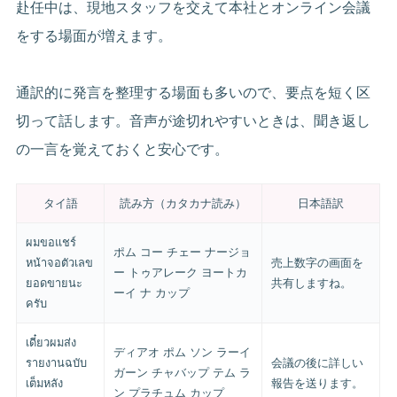
赴任中は、現地スタッフを交えて本社とオンライン会議
をする場面が増えます。
通訳的に発言を整理する場面も多いので、要点を短く区
切って話します。音声が途切れやすいときは、聞き返し
の一言を覚えておくと安心です。
タイ語
読み方（カタカナ読み）
日本語訳
ผมขอแชร์
ポム コー チェー ナージョ
หน้าจอตัวเลข
売上数字の画面を
ー トゥアレーク ヨートカ
ยอดขายนะ
共有しますね。
ーイ ナ カップ
ครับ
เดี๋ยวผมส่ง
ディアオ ポム ソン ラーイ
รายงานฉบับ
会議の後に詳しい
ガーン チャバップ テム ラ
เต็มหลัง
報告を送ります。
ン プラチュム カップ