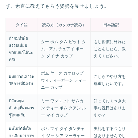
ず、素直に教えてもらう姿勢を見せましょう。
タイ語
読み方（カタカナ読み）
日本語訳
ถ้าผมทำผิด
ター ポム タム ピット タ
もし習慣に外れた
ธรรมเนียม
ムニアム チュアイ ボー
ことをしたら、教
ช่วยบอกได้นะ
ク ダイ ナ カップ
えてください。
ครับ
ポム ヤーク カオロップ
ผมอยากเคารพ
こちらのやり方を
ウィティーガーン ティー
วิธีการที่นี่ครับ
尊重したいです。
ニー カップ
มีวันหยุด
ミー ワンユット サムカ
知っておくべき大
สำคัญที่ผมควร
ン ティー ポム クアン ル
事な祝日はありま
รู้ไหมครับ
ー マイ カップ
すか？
ผมไม่ได้ตั้งใจ
ポム マイ ダイ タンチャ
失礼をするつもり
จะเสียมารยาท
イ ジャ シア マーラヤー
はありませんでし