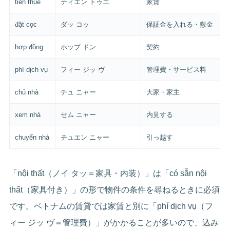
tiền thuê
ティエン トゥエ
家賃
đặt cọc
ダッ コッ
保証金を入れる・敷金
hợp đồng
ホップ ドン
契約
phí dịch vụ
フィー ジッ ヴ
管理費・サービス料
chủ nhà
チュ ニャー
大家・家主
xem nhà
セム ニャー
内見する
chuyển nhà
チュエン ニャー
引っ越す
「nội thất（ノイ タッ＝家具・内装）」は「có sẵn nội
thất（家具付き）」の形で物件の条件を尋ねるときに必須
です。ベトナムの賃貸では家賃と別に「phí dịch vụ（フ
ィー ジッ ヴ＝管理費）」がかかることが多いので、込み