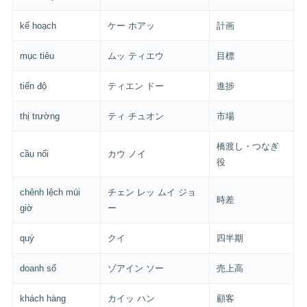
kế hoạch
ケー ホアッ
計画
mục tiêu
ムッ ティエウ
目標
tiến độ
ティエン ドー
進捗
thị trường
ティ チュオン
市場
橋渡し・つなぎ
cầu nối
カウ ノイ
役
chênh lệch múi
チェン レッ ムイ ジョ
時差
giờ
ー
quý
クイ
四半期
doanh số
ゾアイン ソー
売上高
khách hàng
カイッ ハン
顧客