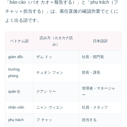
「báo cáo（バオ カオ＝報告する）」と「phụ trách（フ
チャッ＝担当する）」は、着任直後の確認作業でとくに
よく出る語です。
読み方（カタカナ読
ベトナム語
日本語訳
み）
giám đốc
ザム ドッ
社長・部門長
trưởng
チュオン フォン
部長・課長
phòng
管理者・マネージャ
quản lý
クアン リー
ー
nhân viên
ニャン ヴィエン
社員・スタッフ
phụ trách
フ チャッ
担当する