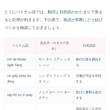
とくにベトナム語では、動詞と目的語のかたまりで覚え
ると応用が利きます。下の表で、単語が実際にどう結び
つくかを確認しておきましょう。
読み方（カタカナ読
ベトナム語
日本語訳
み）
mở tài khoản
モー タイ コアン ンガ
銀行口座を開設す
ngân hàng
ン ハン
る
xin giấy phép lao
シン ザイ フェップ ラ
労働許可証を申請
động
オ ドン
する
ノップ ホー ソー オー
窓口に書類を提出
nộp hồ sơ ở quầy
クアイ
する
保証金を二か月分