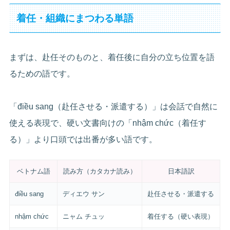
着任・組織にまつわる単語
まずは、赴任そのものと、着任後に自分の立ち位置を語
るための語です。
「điều sang（赴任させる・派遣する）」は会話で自然に
使える表現で、硬い文書向けの「nhậm chức（着任す
る）」より口頭では出番が多い語です。
ベトナム語
読み方（カタカナ読み）
日本語訳
điều sang
ディエウ サン
赴任させる・派遣する
nhậm chức
ニャム チュッ
着任する（硬い表現）