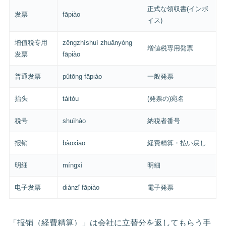
正式な領収書(インボ
发票
fāpiào
イス)
增值税专用
zēngzhíshuì zhuānyòng
増値税専用発票
发票
fāpiào
普通发票
pǔtōng fāpiào
一般発票
抬头
táitóu
(発票の)宛名
税号
shuìhào
納税者番号
报销
bàoxiāo
経費精算・払い戻し
明细
míngxì
明細
电子发票
diànzǐ fāpiào
電子発票
「报销（経費精算）」は会社に立替分を返してもらう手