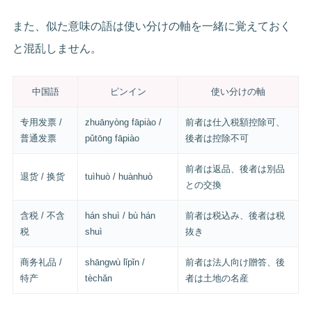
また、似た意味の語は使い分けの軸を一緒に覚えておく
と混乱しません。
中国語
ピンイン
使い分けの軸
专用发票 /
zhuānyòng fāpiào /
前者は仕入税額控除可、
普通发票
pǔtōng fāpiào
後者は控除不可
前者は返品、後者は別品
退货 / 换货
tuìhuò / huànhuò
との交換
含税 / 不含
hán shuì / bù hán
前者は税込み、後者は税
税
shuì
抜き
商务礼品 /
shāngwù lǐpǐn /
前者は法人向け贈答、後
特产
tèchǎn
者は土地の名産