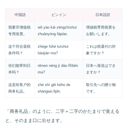
中国語
ピンイン
日本語訳
我要开增值税
wǒ yào kāi zēngzhíshuì
増値税専用発票を
专用发票。
zhuānyòng fāpiào.
お願いします。
这个符合退税
zhège fúhé tuìshuì
これは税還付の対
条件吗？
tiáojiàn ma?
象ですか？
你们能寄到日
nǐmen néng jì dào Rìběn
日本へ発送はでき
本吗？
ma?
ますか？
这是给客户的
zhè shì gěi kèhù de
取引先への贈り物
商务礼品。
shāngwù lǐpǐn.
です。
「商务礼品」のように、二字＋二字のかたまりで覚える
と、そのまま口に出せます。