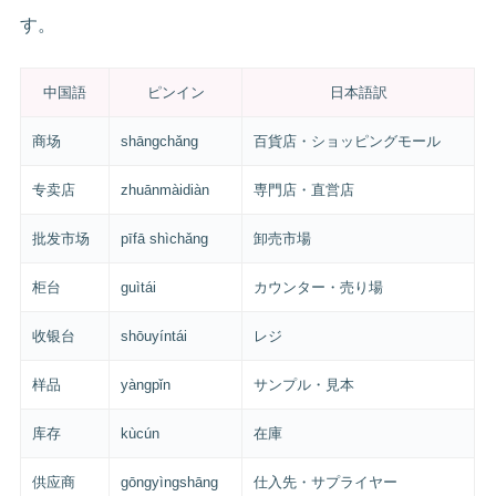
す。
中国語
ピンイン
日本語訳
商场
shāngchǎng
百貨店・ショッピングモール
专卖店
zhuānmàidiàn
専門店・直営店
批发市场
pīfā shìchǎng
卸売市場
柜台
guìtái
カウンター・売り場
收银台
shōuyíntái
レジ
样品
yàngpǐn
サンプル・見本
库存
kùcún
在庫
供应商
gōngyìngshāng
仕入先・サプライヤー