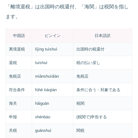
「離境退税」は出国時の税還付、「海関」は税関を指し
ます。
中国語
ピンイン
日本語訳
离境退税
líjìng tuìshuì
出国時の税還付
退税
tuìshuì
税の払い戻し
免税店
miǎnshuìdiàn
免税店
符合条件
fúhé tiáojiàn
条件に合う・対象である
海关
hǎiguān
税関
申报
shēnbào
(税関で)申告する
关税
guānshuì
関税