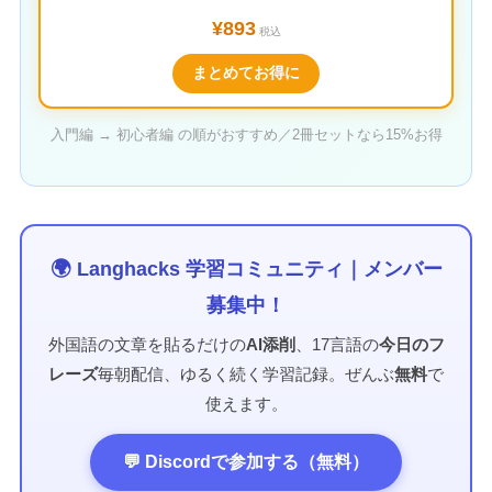
¥893
税込
まとめてお得に
入門編 → 初心者編 の順がおすすめ／2冊セットなら15%お得
🌍 Langhacks 学習コミュニティ｜メンバー
募集中！
外国語の文章を貼るだけの
AI添削
、17言語の
今日のフ
レーズ
毎朝配信、ゆるく続く学習記録。ぜんぶ
無料
で
使えます。
💬 Discordで参加する（無料）