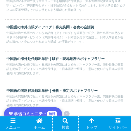
中国語の変革管理で使う実用フレーズを場面別に徹底解説。変革管理の定番表現を簡体
字・ピンイン（声調符号付き）・日本語訳の3点セットで紹介します。日本人学習者がビジ
ネスの変革管理をそのまま使えるよう構成した保存版です。
中国語の海外出張ダイアログ｜客先訪問・会食の会話例
中国語の海外出張のリアルな会話例（ダイアログ）を場面別に紹介。海外出張の自然なや
り取りを簡体字・ピンイン（声調符号付き）・日本語訳付きで解説し、日本人学習者が会
話の流れごと身につけられるよう構成した実践ガイドです。
中国語の海外赴任頻出単語｜駐在・現地勤務のボキャブラリー
中国語の海外赴任で頻出する単語を分野別にまとめたボキャブラリー集。海外赴任の重要
語を簡体字・ピンイン（声調符号付き）・日本語訳で整理し、意味と使い方を日本人学習
者向けに徹底解説します。
中国語の問題解決頻出単語｜分析・決定のボキャブラリー
中国語の問題解決で頻出する単語を分野別にまとめたボキャブラリー集。問題解決の重要
語を簡体字・ピンイン（声調符号付き）・日本語訳で整理し、意味と使い方を日本人学習
者向けに徹底解説します。
💬 学習コミュニティ
×
無料
保密协议・合同审核依頼メール｜法务を巻き込む中国語の型
メニュー
ホーム
検索
トップ
サイドバー
中国法务に合同审查依頼を送って进展がない、期限を切ると嫌がられる、そんな悩みはな