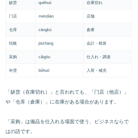
缺货
quēhuò
在庫切れ
门店
méndiàn
店舗
仓库
cāngkù
倉庫
结账
jiézhàng
会計・精算
采购
cǎigòu
仕入れ・調達
补货
bǔhuò
入荷・補充
「缺货（在庫切れ）」と言われても、「门店（他店）」
や「仓库（倉庫）」に在庫がある場合があります。
「采购」は備品を仕入れる場面で使う、ビジネスならで
はの語です。