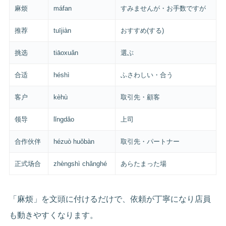
麻烦
máfan
すみませんが・お手数ですが
推荐
tuījiàn
おすすめ(する)
挑选
tiāoxuǎn
選ぶ
合适
héshì
ふさわしい・合う
客户
kèhù
取引先・顧客
领导
lǐngdǎo
上司
合作伙伴
hézuò huǒbàn
取引先・パートナー
正式场合
zhèngshì chǎnghé
あらたまった場
「麻烦」を文頭に付けるだけで、依頼が丁寧になり店員
も動きやすくなります。