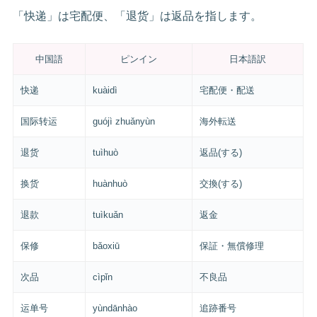
「快递」は宅配便、「退货」は返品を指します。
中国語
ピンイン
日本語訳
快递
kuàidì
宅配便・配送
国际转运
guójì zhuǎnyùn
海外転送
退货
tuìhuò
返品(する)
换货
huànhuò
交換(する)
退款
tuìkuǎn
返金
保修
bǎoxiū
保証・無償修理
次品
cìpǐn
不良品
运单号
yùndānhào
追跡番号