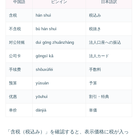
中国語
ピンイン
日本語訳
含税
hán shuì
税込み
不含税
bù hán shuì
税抜き
对公转账
duì gōng zhuǎnzhàng
法人口座への振込
公司卡
gōngsī kǎ
法人カード
手续费
shǒuxùfèi
手数料
预算
yùsuàn
予算
优惠
yōuhuì
割引・特典
单价
dānjià
単価
「含税（税込み）」を確認すると、表示価格に税が入っ