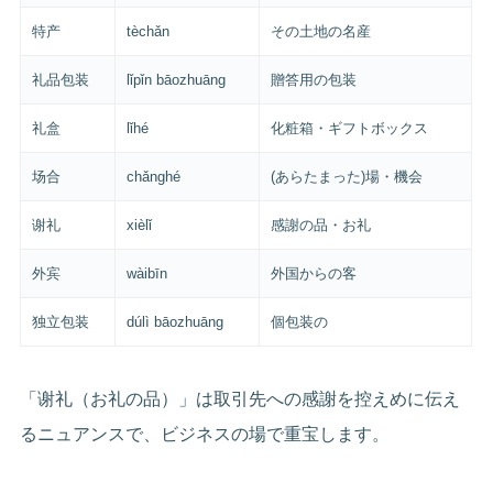
特产
tèchǎn
その土地の名産
礼品包装
lǐpǐn bāozhuāng
贈答用の包装
礼盒
lǐhé
化粧箱・ギフトボックス
场合
chǎnghé
(あらたまった)場・機会
谢礼
xièlǐ
感謝の品・お礼
外宾
wàibīn
外国からの客
独立包装
dúlì bāozhuāng
個包装の
「谢礼（お礼の品）」は取引先への感謝を控えめに伝え
るニュアンスで、ビジネスの場で重宝します。