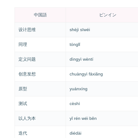
中国語
ピンイン
设计思维
shèjì sīwéi
同理
tónglǐ
定义问题
dìngyì wèntí
创意发想
chuàngyì fāxiǎng
原型
yuánxíng
测试
cèshì
以人为本
yǐ rén wéi běn
迭代
diédài