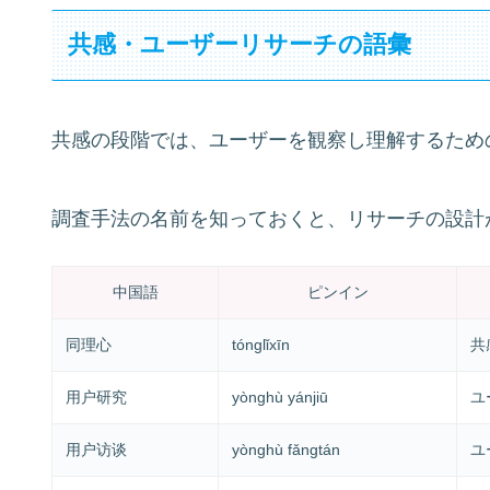
共感・ユーザーリサーチの語彙
共感の段階では、ユーザーを観察し理解するため
調査手法の名前を知っておくと、リサーチの設計
中国語
ピンイン
同理心
tónglǐxīn
共
用户研究
yònghù yánjiū
ユ
用户访谈
yònghù fǎngtán
ユ