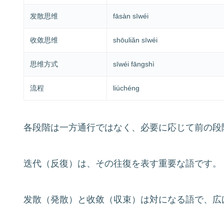
发散思维
fāsàn sīwéi
收敛思维
shōuliǎn sīwéi
思维方式
sīwéi fāngshì
流程
liúchéng
各段階は一方通行ではなく、必要に応じて前の段
迭代（反復）は、その往復を表す重要な語です。
发散（発散）と收敛（収束）は対になる語で、広