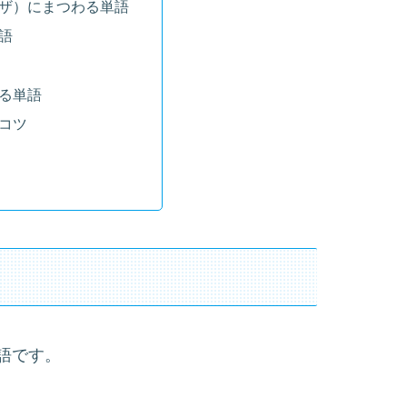
ザ）にまつわる単語
語
る単語
コツ
語です。