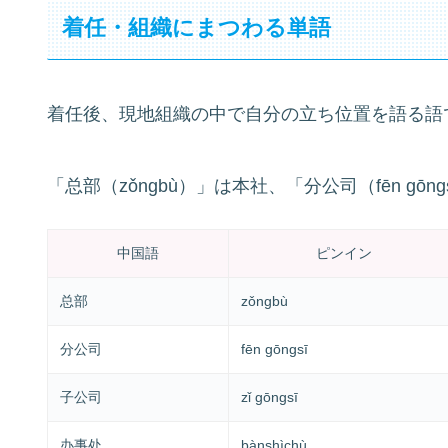
着任・組織にまつわる単語
着任後、現地組織の中で自分の立ち位置を語る語
「总部（zǒngbù）」は本社、「分公司（fēn g
中国語
ピンイン
总部
zǒngbù
分公司
fēn gōngsī
子公司
zǐ gōngsī
办事处
bànshìchù