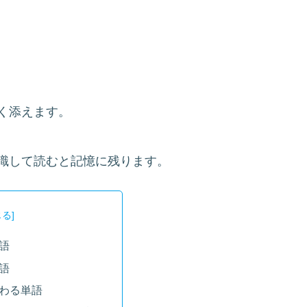
く添えます。
識して読むと記憶に残ります。
語
語
わる単語