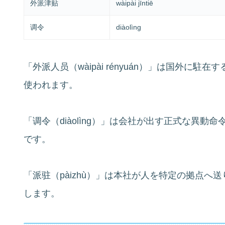
外派津贴
wàipài jīntiē
调令
diàolìng
「外派人员（wàipài rényuán）」は国外に
使われます。
「调令（diàolìng）」は会社が出す正式な異
です。
「派驻（pàizhù）」は本社が人を特定の拠点
します。