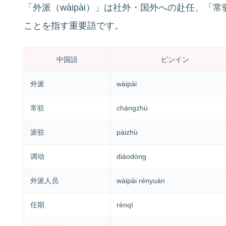
「外派（wàipài）」は社外・国外への赴任、「常
ことを指す重要語です。
中国語
ピンイン
外派
wàipài
常驻
chángzhù
派驻
pàizhù
调动
diàodòng
外派人员
wàipài rényuán
任期
rènqī