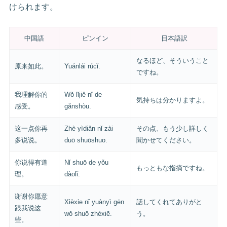
けられます。
中国語
ピンイン
日本語訳
なるほど、そういうこと
原来如此。
Yuánlái rúcǐ.
ですね。
我理解你的
Wǒ lǐjiě nǐ de
気持ちは分かりますよ。
感受。
gǎnshòu.
这一点你再
Zhè yìdiǎn nǐ zài
その点、もう少し詳しく
多说说。
duō shuōshuo.
聞かせてください。
你说得有道
Nǐ shuō de yǒu
もっともな指摘ですね。
理。
dàolǐ.
谢谢你愿意
Xièxie nǐ yuànyì gēn
話してくれてありがと
跟我说这
wǒ shuō zhèxiē.
う。
些。