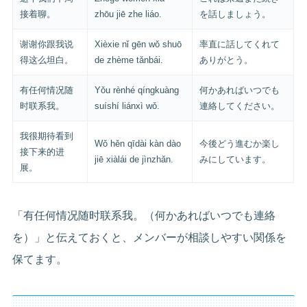
接着聊。
zhōu jiē zhe liáo.
を話しましょう。
谢谢你跟我说
Xièxie nǐ gēn wǒ shuō
率直に話してくれて
得这么坦白。
de zhème tǎnbái.
ありがとう。
有任何情况随
Yǒu rènhé qíngkuàng
何かあればいつでも
时联系我。
suíshí liánxì wǒ.
連絡してください。
我很期待看到
Wǒ hěn qīdài kàn dào
今後どう進むか楽し
接下来的进
jiē xiàlái de jìnzhǎn.
みにしています。
展。
「有任何情况随时联系我。（何かあればいつでも連絡
を）」と伝えておくと、メンバーが相談しやすい関係を
保てます。