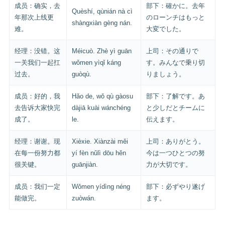
成员：确实，去
部下：確かに。去年
Quèshí, qùnián nà cì
年那次上线更
のローンチはもっと
shàngxiàn gèng nán.
难。
大変でした。
经理：没错。这
Méicuò. Zhè yì guān
上司：その通りで
一关我们一起扛
wǒmen yìqǐ káng
す。みんなで乗り切
过去。
guòqù.
りましょう。
成员：好的，我
Hǎo de, wǒ qù gàosu
部下：了解です。あ
去告诉大家快完
dàjiā kuài wánchéng
と少しだとチームに
成了。
le.
伝えます。
经理：谢谢。现
Xièxie. Xiànzài měi
上司：ありがとう。
在每一份努力都
yí fèn nǔlì dōu hěn
今は一つひとつの努
很关键。
guānjiàn.
力が大切です。
成员：我们一定
Wǒmen yídìng néng
部下：必ずやり遂げ
能做完。
zuòwán.
ます。