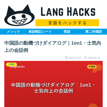
メソッド
単語暗記シート
英語
第二外国語
中国語の動機づけダイアログ｜1on1・士気向
上の会話例
2026.07.03
2026.05.22
中国語