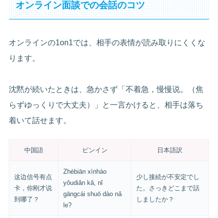
オンライン面談での会話のコツ
オンラインの1on1では、相手の表情が読み取りにくくな
ります。
沈黙が続いたときは、急かさず「不着急，慢慢说。（焦
らずゆっくりで大丈夫）」と一言かけると、相手は落ち
着いて話せます。
中国語
ピンイン
日本語訳
Zhèbiān xìnhào
这边信号有点
少し接続が不安定でし
yǒudiǎn kǎ, nǐ
卡，你刚才说
た。さっきどこまで話
gāngcái shuō dào nǎ
到哪了？
しましたか？
le?