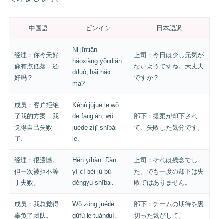
中国語
ピンイン
日本語訳
Nǐ jīntiān
经理：你今天好
上司：今日は少し元気が
hǎoxiàng yǒudiǎn
像有点低落，还
ないようですね。大丈夫
dīluò, hái hǎo
好吗？
ですか？
ma?
成员：客户拒绝
Kèhù jùjué le wǒ
了我的方案，我
de fāng’àn, wǒ
部下：提案が却下され
觉得自己失败
juéde zìjǐ shībài
て、失敗した気分です。
了。
le.
经理：很遗憾。
Hěn yíhàn. Dàn
上司：それは残念でし
但一次被拒不等
yí cì bèi jù bù
た。でも一度の却下は失
于失败。
děngyú shībài.
敗ではありません。
成员：我总觉得
Wǒ zǒng juéde
部下：チームの期待を裏
辜负了团队。
gūfù le tuánduì.
切った気がして。