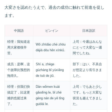
大変さを認めたうえで、過去の成功に触れて前進を促し
ます。
中国語
ピンイン
日本語訳
经理：我知道这
上司：今週はみんな
Wǒ zhīdào zhè zhōu
周大家都很辛
にとって大変な一週
dàjiā dōu hěn xīnkǔ.
苦。
間でしたね。
成员：是啊，这
Shì a, zhège
部下：はい、不具合
个故障比预想的
gùzhàng bǐ yùxiǎng
が想定より長引きま
拖得久。
de tuō de jiǔ.
した。
经理：但我们快
Dàn wǒmen kuài
上司：でもあと少し
搞定了，比这更
gǎodìng le, bǐ zhè
です。もっと大変な
难的也挺过来
gèng nán de yě tǐng
状況も越えてきまし
了。
guòlái le.
た。