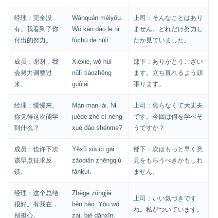
经理：完全没
Wánquán méiyǒu.
上司：そんなことはあり
有。我看到了你
Wǒ kàn dào le nǐ
ません。どれだけ努力し
付出的努力。
fùchū de nǔlì.
たか見ていました。
成员：谢谢，我
Xièxie, wǒ huì
部下：ありがとうござい
会努力调整过
nǔlì tiáozhěng
ます。立ち直れるよう頑
来。
guòlái.
張ります。
经理：慢慢来。
Màn man lái. Nǐ
上司：焦らなくて大丈夫
你觉得这次能学
juéde zhè cì néng
です。今回は何を学べそ
到什么？
xué dào shénme?
うですか？
成员：也许下次
Yěxǔ xià cì gāi
部下：次はもっと早く意
该早点征求反
zǎodiǎn zhēngqiú
見をもらうべきかもしれ
馈。
fǎnkuì.
ません。
经理：这个总结
Zhège zǒngjié
上司：いい気づきです
很好。有我在，
hěn hǎo. Yǒu wǒ
ね。私がついています。
别担心。
zài, bié dānxīn.