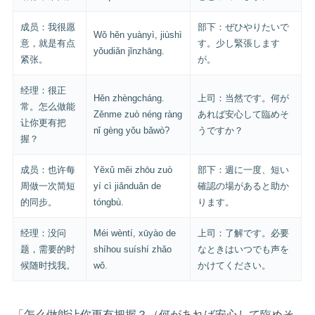
成员：我很愿
部下：ぜひやりたいで
Wǒ hěn yuànyì, jiùshì
意，就是有点
す。少し緊張します
yǒudiǎn jǐnzhāng.
紧张。
が。
经理：很正
Hěn zhèngcháng.
上司：当然です。何が
常。怎么做能
Zěnme zuò néng ràng
あれば安心して臨めそ
让你更有把
nǐ gèng yǒu bǎwò?
うですか？
握？
成员：也许每
Yěxǔ měi zhōu zuò
部下：週に一度、短い
周做一次简短
yí cì jiǎnduǎn de
確認の場があると助か
的同步。
tóngbù.
ります。
经理：没问
Méi wèntí, xūyào de
上司：了解です。必要
题，需要的时
shíhou suíshí zhǎo
なときはいつでも声を
候随时找我。
wǒ.
かけてください。
「怎么做能让你更有把握？（何があれば安心して臨めそ