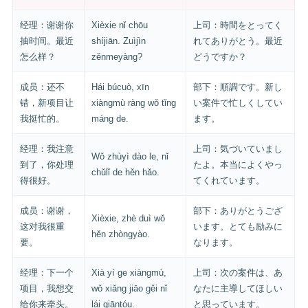
经理：谢谢你
Xièxie nǐ chōu
上司：時間をとってく
抽时间。最近
shíjiān. Zuìjìn
れてありがとう。最近
怎么样？
zěnmeyàng?
どうですか？
成员：还不
Hái búcuò, xīn
部下：順調です。新し
错，新项目让
xiàngmù ràng wǒ tǐng
い案件で忙しくしてい
我挺忙的。
máng de.
ます。
经理：我注意
上司：気づいていまし
Wǒ zhùyì dào le, nǐ
到了，你处理
たよ。本当によくやっ
chǔlǐ de hěn hǎo.
得很好。
てくれています。
成员：谢谢，
部下：ありがとうござ
Xièxie, zhè duì wǒ
这对我很重
います。とても励みに
hěn zhòngyào.
要。
なります。
经理：下一个
Xià yí ge xiàngmù,
上司：次の案件は、あ
项目，我想交
wǒ xiǎng jiāo gěi nǐ
なたに主導してほしい
给你来牵头。
lái qiāntóu.
と思っています。