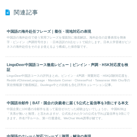
関連記事
中国語の海外赴任フレーズ｜着任・現地対応の表現
中国語の海外赴任で使う実用フレーズを場面別に徹底解説。海外赴任の定番表現を簡体
字・ピンイン（声調符号付き）・日本語訳の3点セットで紹介します。日本人学習者がビジ
ネスの海外赴任をそのまま使えるよう構成した保存版です。
LingoDeer中国語コース徹底レビュー｜ピンイン・声調・HSK対応度を検
証
LingoDeer中国語コースの評判まとめ。ピンイン・4声調・簡繁対応・HSK試験対応度を、
Reddit r/ChineseLanguage・Mandarin Corner・ChinesePod・Taiwanese With Chu等の
実在情報源で徹底検証。Duolingo中との比較も含む評判キュレーション記事。
中国語冷邮件｜BAT・国企の決裁者に届く5公式と返信率を3倍にする本文
中国企業に100通の冷邮件を送って返信ゼロだった経験はないでしょうか。 中国B2Bは
「关系が無いと無理」と言われますが、公式化された5つの公式を守れば返信率を3倍にで
きます。件名7字ルール、第一行最適化、WeChat Work誘導が鍵です。
中国語のクレーム対応フレーズ｜謝罪・解決の表現