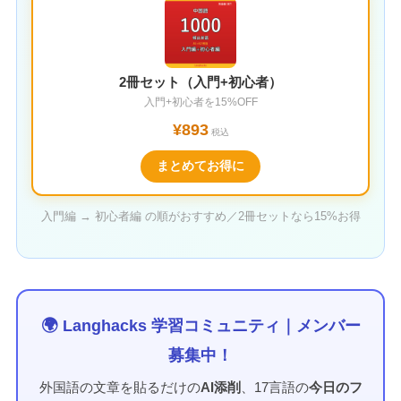
2冊セット（入門+初心者）
入門+初心者を15%OFF
¥893
税込
まとめてお得に
入門編 → 初心者編 の順がおすすめ／2冊セットなら15%お得
🌍 Langhacks 学習コミュニティ｜メンバー
募集中！
外国語の文章を貼るだけの
AI添削
、17言語の
今日のフ