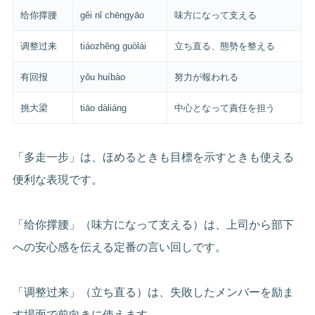
给你撑腰
gěi nǐ chēngyāo
味方になって支える
调整过来
tiáozhěng guòlái
立ち直る、態勢を整える
有回报
yǒu huíbào
努力が報われる
挑大梁
tiāo dàliáng
中心となって責任を担う
「多走一步」は、ほめるときも目標を示すときも使える
便利な表現です。
「给你撑腰」（味方になって支える）は、上司から部下
への安心感を伝える定番の言い回しです。
「调整过来」（立ち直る）は、失敗したメンバーを励ま
す場面で前向きに使えます。