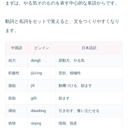
まずは、やる気そのものを表す中心的な単語からです。
動詞と名詞をセットで覚えると、文をつくりやすくなり
ます。
中国語
ピンイン
日本語訳
动力
dònglì
原動力、やる気
积极性
jījíxìng
意欲、積極性
激励
jīlì
動機づける、励ます
鼓励
gǔlì
励ます
调动
diàodòng
引き出す、奮い立たせる
热情
rèqíng
情熱、熱意