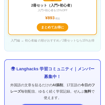
2冊セット（入門+初心者）
入門+初心者を15%OFF
¥893
税込
まとめてお得に
入門編 → 初心者編 の順がおすすめ／2冊セットなら15%お得
🌍 Langhacks 学習コミュニティ｜メンバー
募集中！
外国語の文章を貼るだけの
AI添削
、17言語の
今日のフ
レーズ
毎朝配信、ゆるく続く学習記録。ぜんぶ
無料
で
使えます。