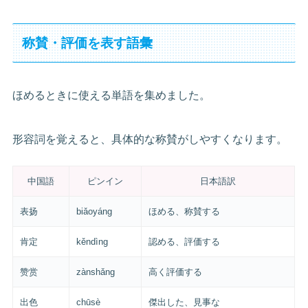
称賛・評価を表す語彙
ほめるときに使える単語を集めました。
形容詞を覚えると、具体的な称賛がしやすくなります。
中国語
ピンイン
日本語訳
表扬
biǎoyáng
ほめる、称賛する
肯定
kěndìng
認める、評価する
赞赏
zànshǎng
高く評価する
出色
chūsè
傑出した、見事な