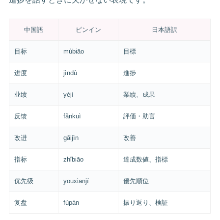
中国語
ピンイン
日本語訳
目标
mùbiāo
目標
进度
jìndù
進捗
业绩
yèjì
業績、成果
反馈
fǎnkuì
評価・助言
改进
gǎijìn
改善
指标
zhǐbiāo
達成数値、指標
优先级
yōuxiānjí
優先順位
复盘
fùpán
振り返り、検証