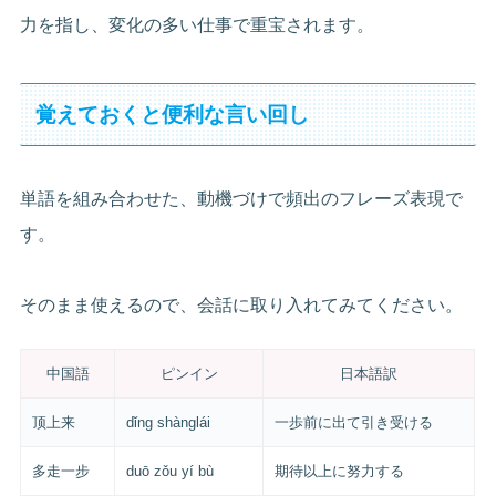
力を指し、変化の多い仕事で重宝されます。
覚えておくと便利な言い回し
単語を組み合わせた、動機づけで頻出のフレーズ表現で
す。
そのまま使えるので、会話に取り入れてみてください。
中国語
ピンイン
日本語訳
顶上来
dǐng shànglái
一歩前に出て引き受ける
多走一步
duō zǒu yí bù
期待以上に努力する