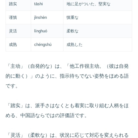
踏实
tāshi
地に足がついた、堅実な
谨慎
jǐnshèn
慎重な
灵活
línghuó
柔軟な
成熟
chéngshú
成熟した
「主动」（自発的な）は、「他工作很主动。（彼は自発
的に動く）」のように、指示待ちでない姿勢をほめる語
です。
「踏实」は、派手さはなくとも着実に取り組む人柄をほ
める、中国語ならではの評価語です。
「灵活」（柔軟な）は、状況に応じて対応を変えられる