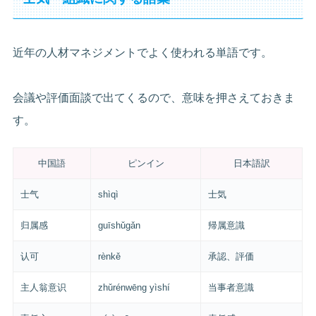
近年の人材マネジメントでよく使われる単語です。
会議や評価面談で出てくるので、意味を押さえておきま
す。
中国語
ピンイン
日本語訳
士气
shìqì
士気
归属感
guīshǔgǎn
帰属意識
认可
rènkě
承認、評価
主人翁意识
zhǔrénwēng yìshí
当事者意識