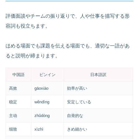
評価面談やチームの振り返りで、人や仕事を描写する形
容詞も役立ちます。
ほめる場面でも課題を伝える場面でも、適切な一語があ
ると説明が締まります。
中国語
ピンイン
日本語訳
高效
gāoxiào
効率が高い
稳定
wěndìng
安定している
主动
zhǔdòng
自発的な
细致
xìzhì
きめ細かい