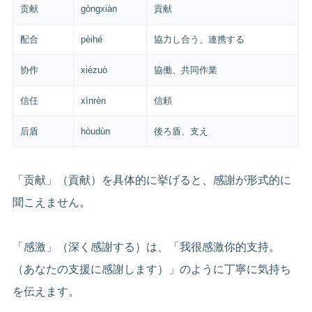
贡献
gòngxiàn
貢献
配合
pèihé
協力し合う、連携する
协作
xiézuò
協働、共同作業
信任
xìnrèn
信頼
后盾
hòudùn
後ろ盾、支え
「贡献」（貢献）を具体的に挙げると、感謝が形式的に
聞こえません。
「感激」（深く感謝する）は、「我很感激你的支持。
（あなたの支援に感謝します）」のように丁寧に気持ち
を伝えます。