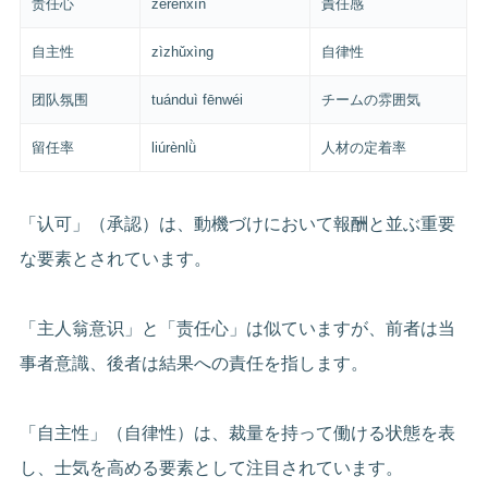
责任心
zérènxīn
責任感
自主性
zìzhǔxìng
自律性
团队氛围
tuánduì fēnwéi
チームの雰囲気
留任率
liúrènlǜ
人材の定着率
「认可」（承認）は、動機づけにおいて報酬と並ぶ重要
な要素とされています。
「主人翁意识」と「责任心」は似ていますが、前者は当
事者意識、後者は結果への責任を指します。
「自主性」（自律性）は、裁量を持って働ける状態を表
し、士気を高める要素として注目されています。