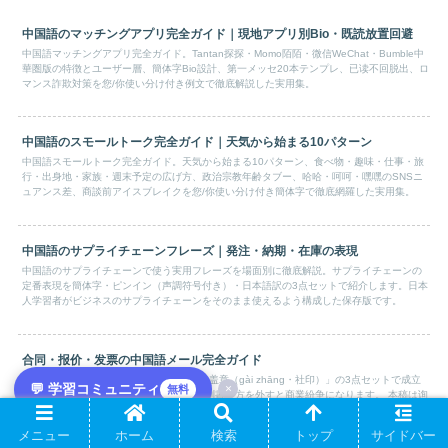
中国語のマッチングアプリ完全ガイド｜現地アプリ別Bio・既読放置回避
中国語マッチングアプリ完全ガイド。Tantan探探・Momo陌陌・微信WeChat・Bumble中
華圏版の特徴とユーザー層、簡体字Bio設計、第一メッセ20本テンプレ、已读不回脱出、ロ
マンス詐欺対策を您/你使い分け付き例文で徹底解説した実用集。
中国語のスモールトーク完全ガイド｜天気から始まる10パターン
中国語スモールトーク完全ガイド。天気から始まる10パターン、食べ物・趣味・仕事・旅
行・出身地・家族・週末予定の広げ方、政治宗教年齢タブー、哈哈・呵呵・嘿嘿のSNSニ
ュアンス差、商談前アイスブレイクを您/你使い分け付き簡体字で徹底網羅した実用集。
中国語のサプライチェーンフレーズ｜発注・納期・在庫の表現
中国語のサプライチェーンで使う実用フレーズを場面別に徹底解説。サプライチェーンの
定番表現を簡体字・ピンイン（声調符号付き）・日本語訳の3点セットで紹介します。日本
人学習者がビジネスのサプライチェーンをそのまま使えるよう構成した保存版です。
合同・报价・发票の中国語メール完全ガイド
中国B2B取引は「关系（guān xì）×合同×盖章（gài zhāng・社印）」の3点セットで成立
💬 学習コミュニティ
×
無料
します。 合同・报价・发票メールの段階別書き方を外すと商業紛争になります。 本稿は询
价から发票・付款までの中国B2B取引フロー全体を中国語メールとして体系化します。
メニュー
ホーム
検索
トップ
サイドバー