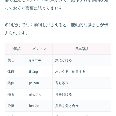
っておくと言葉に詰まりません。
名詞だけでなく動詞も押さえると、能動的な励ましが伝
えられます。
中国語
ピンイン
日本語訳
关心
guānxīn
気にかける
体谅
tǐliàng
思いやる、酌量する
陪伴
péibàn
寄り添う
倾听
qīngtīng
耳を傾ける
分担
fēndān
負担を分け合う