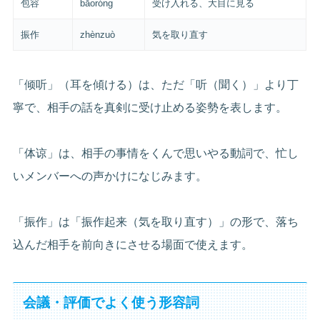
包容
bāoróng
受け入れる、大目に見る
振作
zhènzuò
気を取り直す
「倾听」（耳を傾ける）は、ただ「听（聞く）」より丁
寧で、相手の話を真剣に受け止める姿勢を表します。
「体谅」は、相手の事情をくんで思いやる動詞で、忙し
いメンバーへの声かけになじみます。
「振作」は「振作起来（気を取り直す）」の形で、落ち
込んだ相手を前向きにさせる場面で使えます。
会議・評価でよく使う形容詞