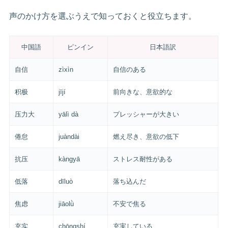
声のかけ方を選ぶうえで知っておくと役立ちます。
中国語
ピンイン
日本語訳
自信
zìxìn
自信のある
积极
jījí
前向きな、意欲的な
压力大
yālì dà
プレッシャーが大きい
倦怠
juàndài
燃え尽き、意欲の低下
抗压
kàngyā
ストレス耐性がある
低落
dīluò
落ち込んだ
焦虑
jiāolǜ
不安で焦る
充实
chōngshí
充実している