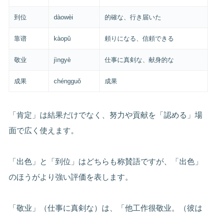
到位
dàowèi
的確な、行き届いた
靠谱
kàopǔ
頼りになる、信頼できる
敬业
jìngyè
仕事に真剣な、献身的な
成果
chéngguǒ
成果
「肯定」は結果だけでなく、努力や貢献を「認める」場
面で広く使えます。
「出色」と「到位」はどちらも称賛語ですが、「出色」
のほうがより強い評価を表します。
「敬业」（仕事に真剣な）は、「他工作很敬业。（彼は