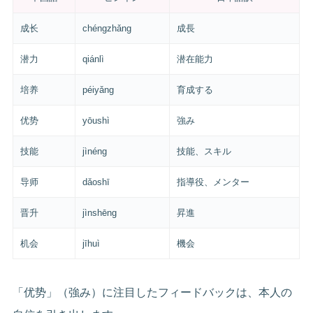
成长
chéngzhǎng
成長
潜力
qiánlì
潜在能力
培养
péiyǎng
育成する
优势
yōushì
強み
技能
jìnéng
技能、スキル
导师
dǎoshī
指導役、メンター
晋升
jìnshēng
昇進
机会
jīhuì
機会
「优势」（強み）に注目したフィードバックは、本人の