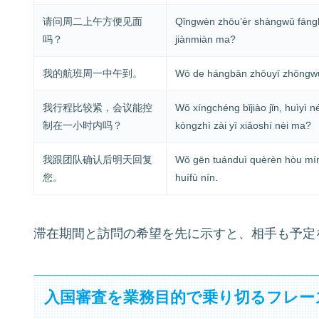
请问周二上午方便见面
Qǐngwèn zhōu’èr shàngwǔ fāng
吗？
jiànmiàn ma?
我的航班周一中午到。
Wǒ de hángbān zhōuyī zhōngw
我行程比较紧，会议能控
Wǒ xíngchéng bǐjiào jǐn, huìyì n
制在一小时内吗？
kòngzhì zài yī xiǎoshí nèi ma?
我跟团队确认后明天回复
Wǒ gēn tuánduì quèrèn hòu mín
您。
huífù nín.
滞在期間と訪問の希望を先に示すと、相手も予定
入国審査を業務目的で乗り切るフレー