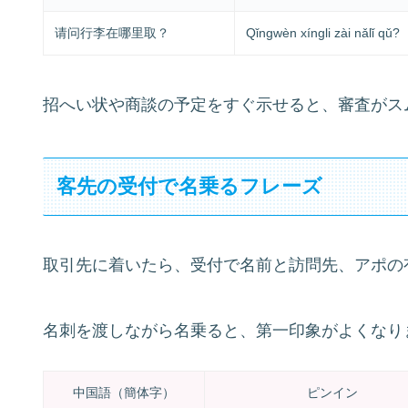
请问行李在哪里取？
Qǐngwèn xíngli zài nǎlǐ qǔ?
招へい状や商談の予定をすぐ示せると、審査がス
客先の受付で名乗るフレーズ
取引先に着いたら、受付で名前と訪問先、アポの
名刺を渡しながら名乗ると、第一印象がよくなり
中国語（簡体字）
ピンイン