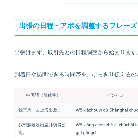
出張の日程・アポを調整するフレーズ
出張はまず、取引先との日程調整から始まります
到着日や訪問できる時間帯を、はっきり伝えるの
中国語（簡体字）
ピンイン
我下周一去上海出差。
Wǒ xiàzhōuyī qù Shànghǎi chūc
我想趁这次出差拜访贵公
Wǒ xiǎng chèn zhè cì chūchāi b
司。
guì gōngsī.