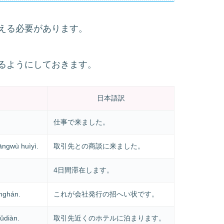
える必要があります。
るようにしておきます。
日本語訳
仕事で来ました。
āngwù huìyì.
取引先との商談に来ました。
4日間滞在します。
ǐnghán.
これが会社発行の招へい状です。
iǔdiàn.
取引先近くのホテルに泊まります。