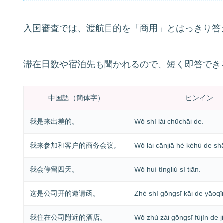
入国審査では、渡航目的を「商用」とはっきり答
滞在日数や宿泊先も聞かれるので、短く即答でき
中国語（簡体字）
ピンイン
我是来出差的。
Wǒ shì lái chūchāi de.
我来参加和客户的商务会议。
Wǒ lái cānjiā hé kèhù de sh
我会停留四天。
Wǒ huì tíngliú sì tiān.
这是公司开的邀请函。
Zhè shì gōngsī kāi de yāoq
我住在公司附近的酒店。
Wǒ zhù zài gōngsī fùjìn de j