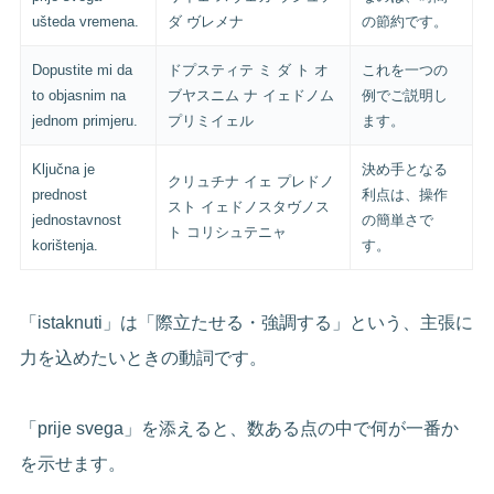
ušteda vremena.
ダ ヴレメナ
の節約です。
Dopustite mi da
ドプスティテ ミ ダ ト オ
これを一つの
to objasnim na
ブヤスニム ナ イェドノム
例でご説明し
jednom primjeru.
プリミイェル
ます。
Ključna je
決め手となる
クリュチナ イェ プレドノ
prednost
利点は、操作
スト イェドノスタヴノス
jednostavnost
の簡単さで
ト コリシュテニャ
korištenja.
す。
「istaknuti」は「際立たせる・強調する」という、主張に
力を込めたいときの動詞です。
「prije svega」を添えると、数ある点の中で何が一番か
を示せます。