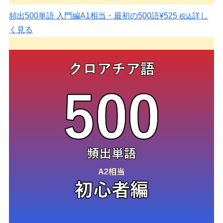
頻出500単語 入門編
A1相当・最初の500語
¥525
詳し
税込
く見る