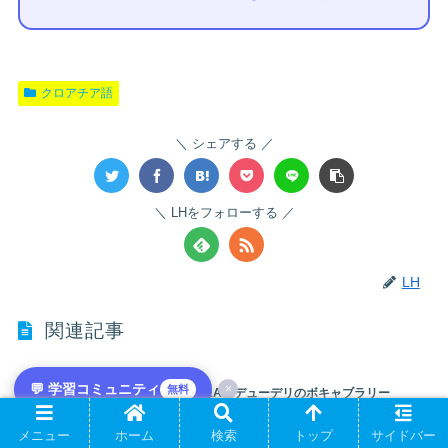
クロアチア語
シェアする
LHをフォローする
LH
関連記事
💬 学習コミュニティ
×
無料
クロアチア語のM&A頻出単語｜M&A・デューデリのボキャブラリー
クロアチア語のM&Aで頻出する単語を分野別にまとめたボキャブラリー集。M&Aの重要語
をクロアチア語・カタカナ発音・日本語訳で整理し、意味と使い方を日本人学習者向けに
メニュー
ホーム
検索
トップ
サイドバー
徹底解説します。