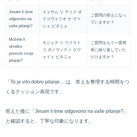
Jesam li time
イェサム リ ティメ オ
ご質問の答えになっ
odgovorio na
ドゴヴォリオ ナ ヴァ
ていますか？
vaše pitanje?
シェ ピタニェ
Možete li
モジェテ リ ウクラト
ご質問をもう一度簡
ukratko
コ ポノヴィティ スヴ
単に繰り返していた
ponoviti svoje
ォイェ ピタニェ
だけますか？
pitanje?
「To je vrlo dobro pitanje.」は、答えを整理する時間をつ
くるクッション表現です。
答えた後に「Jesam li time odgovorio na vaše pitanje?」
と確認すると、丁寧な印象になります。