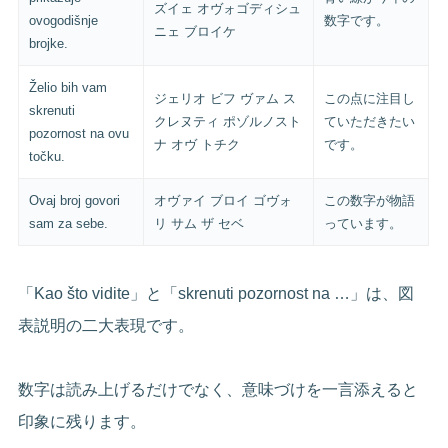
ズイェ オヴォゴディシュ
ovogodišnje
数字です。
ニェ ブロイケ
brojke.
Želio bih vam
ジェリオ ビフ ヴァム ス
この点に注目し
skrenuti
クレヌティ ポゾルノスト
ていただきたい
pozornost na ovu
ナ オヴ トチク
です。
točku.
Ovaj broj govori
オヴァイ ブロイ ゴヴォ
この数字が物語
sam za sebe.
リ サム ザ セベ
っています。
「Kao što vidite」と「skrenuti pozornost na …」は、図
表説明の二大表現です。
数字は読み上げるだけでなく、意味づけを一言添えると
印象に残ります。