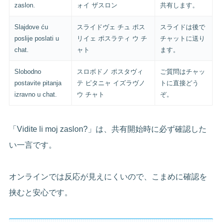
zaslon.
ォイ ザスロン
共有します。
Slajdove ću
スライドヴェ チュ ポス
スライドは後で
poslije poslati u
リイェ ポスラティ ウ チ
チャットに送り
chat.
ャト
ます。
Slobodno
スロボドノ ポスタヴィ
ご質問はチャッ
postavite pitanja
テ ピタニャ イズラヴノ
トに直接どう
izravno u chat.
ウ チャト
ぞ。
「Vidite li moj zaslon?」は、共有開始時に必ず確認した
い一言です。
オンラインでは反応が見えにくいので、こまめに確認を
挟むと安心です。