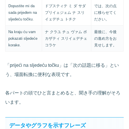
Dopustite mi da
ドプスティテ ミ ダ サダ
では、次の点
sada prijeđem na
プリイェジェム ナ スリ
に移らせてく
sljedeću točku.
イェデチュ トチク
ださい。
Na kraju ću vam
ナ クラユ チュ ヴァム ポ
最後に、今後
pokazati sljedeće
カザティ スリイェデチェ
の進め方をお
korake.
コラケ
見せします。
「prijeći na sljedeću točku」は「次の話題に移る」とい
う、場面転換に便利な表現です。
各パートの頭でひと言まとめると、聞き手の理解がそろ
います。
データやグラフを示すフレーズ