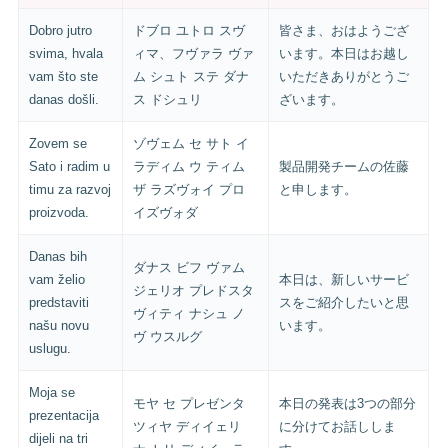
Dobro jutro
ドブロ ユトロ スヴ
皆さま、おはようござ
svima, hvala
ィマ、フヴァラ ヴァ
います。本日はお越し
vam što ste
ム シュト ステ ダナ
いただきありがとうご
danas došli.
ス ドシュリ
ざいます。
Zovem se
ゾヴェム セ サト イ
Sato i radim u
ラディム ウ ティム
製品開発チームの佐藤
timu za razvoj
ザ ラズヴォイ プロ
と申します。
proizvoda.
イズヴォダ
Danas bih
ダナス ビフ ヴァム
vam želio
本日は、新しいサービ
ジェリオ プレドスタ
predstaviti
スをご紹介したいと思
ヴィティ ナシュ ノ
našu novu
います。
ヴ ウスルグ
uslugu.
Moja se
モヤ セ プレゼンタ
本日の発表は3つの部分
prezentacija
ツィヤ ディイェリ
に分けてお話ししま
dijeli na tri