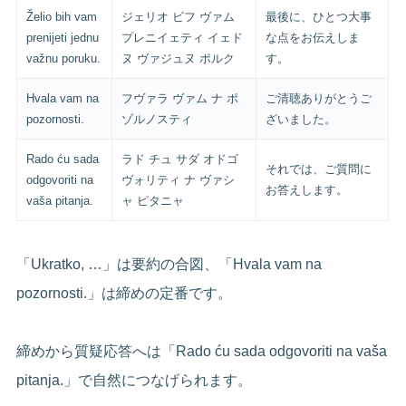
Želio bih vam
ジェリオ ビフ ヴァム
最後に、ひとつ大事
prenijeti jednu
プレニイェティ イェド
な点をお伝えしま
važnu poruku.
ヌ ヴァジュヌ ポルク
す。
Hvala vam na
フヴァラ ヴァム ナ ポ
ご清聴ありがとうご
pozornosti.
ゾルノスティ
ざいました。
Rado ću sada
ラド チュ サダ オドゴ
それでは、ご質問に
odgovoriti na
ヴォリティ ナ ヴァシ
お答えします。
vaša pitanja.
ャ ピタニャ
「Ukratko, …」は要約の合図、「Hvala vam na
pozornosti.」は締めの定番です。
締めから質疑応答へは「Rado ću sada odgovoriti na vaša
pitanja.」で自然につなげられます。