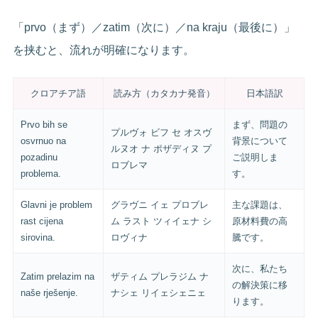
「prvo（まず）／zatim（次に）／na kraju（最後に）」
を挟むと、流れが明確になります。
クロアチア語
読み方（カタカナ発音）
日本語訳
Prvo bih se
まず、問題の
プルヴォ ビフ セ オスヴ
osvrnuo na
背景について
ルヌオ ナ ポザディヌ プ
pozadinu
ご説明しま
ロブレマ
problema.
す。
Glavni je problem
グラヴニ イェ プロブレ
主な課題は、
rast cijena
ム ラスト ツィイェナ シ
原材料費の高
sirovina.
ロヴィナ
騰です。
次に、私たち
Zatim prelazim na
ザティム プレラジム ナ
の解決策に移
naše rješenje.
ナシェ リイェシェニェ
ります。