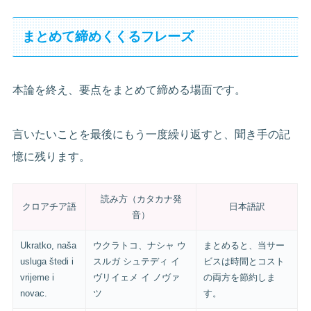
まとめて締めくくるフレーズ
本論を終え、要点をまとめて締める場面です。
言いたいことを最後にもう一度繰り返すと、聞き手の記
憶に残ります。
読み方（カタカナ発
クロアチア語
日本語訳
音）
Ukratko, naša
ウクラトコ、ナシャ ウ
まとめると、当サー
usluga štedi i
スルガ シュテディ イ
ビスは時間とコスト
vrijeme i
ヴリイェメ イ ノヴァ
の両方を節約しま
novac.
ツ
す。