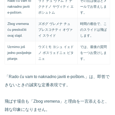
Rado ću vam to
ラド チュ ヴァム ト ナ
その点は後ほどメ
naknadno javiti
クナドノ ヤヴィティ エ
ールでお答えしま
e-poštom.
ポシュトム
す。
Zbog vremena
ズボグ ヴレメナ チュ
時間の都合で、こ
ću preskočiti
プレスコチティ オヴァ
のスライドは飛ば
ovaj slajd.
イ スライド
します。
Uzmimo još
ウズミモ ヨシュ イェド
では、最後の質問
jedno posljednje
ノ ポスリェドニェ ピタ
を一つお受けしま
pitanje.
ニェ
す。
「Rado ću vam to naknadno javiti e-poštom.」は、即答で
きないときの誠実な定番表現です。
飛ばす場合も「Zbog vremena」と理由を一言添えると、
雑な印象になりません。