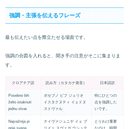
強調・主張を伝えるフレーズ
最も伝えたい点を際立たせる場面です。
強調の合図を入れると、聞き手の注意がそこに集まりま
す。
クロアチア語
読み方（カタカナ発音）
日本語訳
Posebno bih
ポセブノ ビフ ジェリオ
特にひとつの
želio istaknuti
イスタクヌティ イェドヌ
点を強調した
jednu stvar.
ストヴァル
いです。
Najvažnija je
ナイヴァジュニヤ イェ プ
とりわけ重要
prije svega
リイェ スヴェガ ウシュテ
なのは、時間