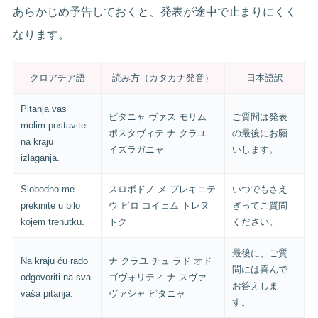
あらかじめ予告しておくと、発表が途中で止まりにくく
なります。
クロアチア語
読み方（カタカナ発音）
日本語訳
Pitanja vas
ピタニャ ヴァス モリム
ご質問は発表
molim postavite
ポスタヴィテ ナ クラユ
の最後にお願
na kraju
イズラガニャ
いします。
izlaganja.
Slobodno me
スロボドノ メ プレキニテ
いつでもさえ
prekinite u bilo
ウ ビロ コイェム トレヌ
ぎってご質問
kojem trenutku.
トク
ください。
最後に、ご質
Na kraju ću rado
ナ クラユ チュ ラド オド
問には喜んで
odgovoriti na sva
ゴヴォリティ ナ スヴァ
お答えしま
vaša pitanja.
ヴァシャ ピタニャ
す。