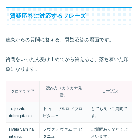
質疑応答に対応するフレーズ
聴衆からの質問に答える、質疑応答の場面です。
質問をいったん受け止めてから答えると、落ち着いた印
象になります。
読み方（カタカナ発
クロアチア語
日本語訳
音）
To je vrlo
ト イェ ヴルロ ドブロ
とても良いご質問で
dobro pitanje.
ピタニェ
す。
Hvala vam na
フヴァラ ヴァム ナ ピ
ご質問ありがとうご
pitanju.
タニュ
ざいます。