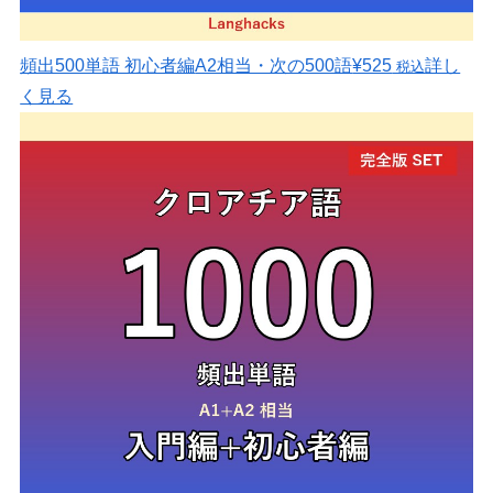
頻出500単語 初心者編
A2相当・次の500語
¥525
詳し
税込
く見る