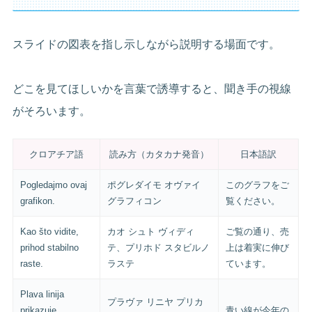
スライドの図表を指し示しながら説明する場面です。
どこを見てほしいかを言葉で誘導すると、聞き手の視線
がそろいます。
クロアチア語
読み方（カタカナ発音）
日本語訳
Pogledajmo ovaj
ポグレダイモ オヴァイ
このグラフをご
grafikon.
グラフィコン
覧ください。
Kao što vidite,
カオ シュト ヴィディ
ご覧の通り、売
prihod stabilno
テ、プリホド スタビルノ
上は着実に伸び
raste.
ラステ
ています。
Plava linija
プラヴァ リニヤ プリカ
prikazuje
青い線が今年の