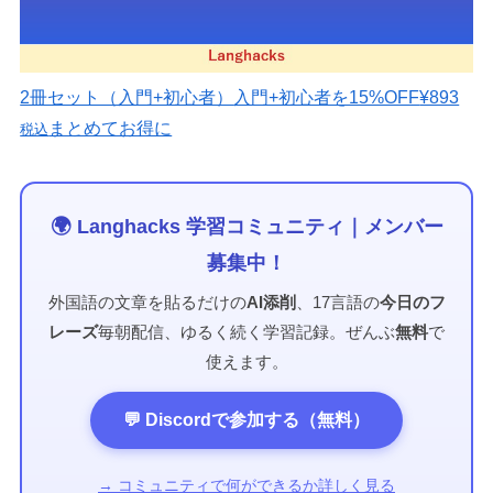
2冊セット（入門+初心者）
入門+初心者を15%OFF
¥893
まとめてお得に
税込
🌍 Langhacks 学習コミュニティ｜メンバー
募集中！
外国語の文章を貼るだけの
AI添削
、17言語の
今日のフ
レーズ
毎朝配信、ゆるく続く学習記録。ぜんぶ
無料
で
使えます。
💬 Discordで参加する（無料）
→ コミュニティで何ができるか詳しく見る