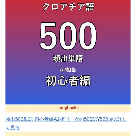
頻出500単語 初心者編
A2相当・次の500語
¥525
詳し
税込
く見る