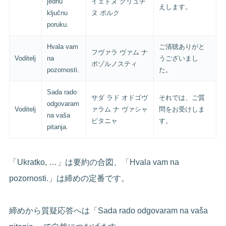
jednu
イェドヌ クリュチ
えします。
ključnu
ヌ ポルク
poruku.
Hvala vam
ご清聴ありがと
フヴァラ ヴァム ナ
Voditelj
na
うございまし
ポゾルノスティ
pozornosti.
た。
Sada rado
サダ ラド オドゴヴ
それでは、ご質
odgovaram
Voditelj
ァラム ナ ヴァシャ
問をお受けしま
na vaša
ピタニャ
す。
pitanja.
「Ukratko, …」は要約の合図、「Hvala vam na
pozornosti.」は締めの定番です。
締めから質疑応答へは「Sada rado odgovaram na vaša