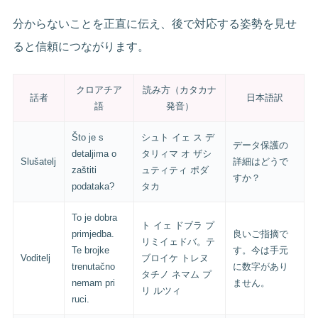
分からないことを正直に伝え、後で対応する姿勢を見せ
ると信頼につながります。
クロアチア
読み方（カタカナ
話者
日本語訳
語
発音）
Što je s
シュト イェ ス デ
データ保護の
detaljima o
タリィマ オ ザシ
Slušatelj
詳細はどうで
zaštiti
ュティティ ポダ
すか？
podataka?
タカ
To je dobra
ト イェ ドブラ プ
primjedba.
良いご指摘で
リミイェドバ。テ
Te brojke
す。今は手元
Voditelj
ブロイケ トレヌ
trenutačno
に数字があり
タチノ ネマム プ
nemam pri
ません。
リ ルツィ
ruci.