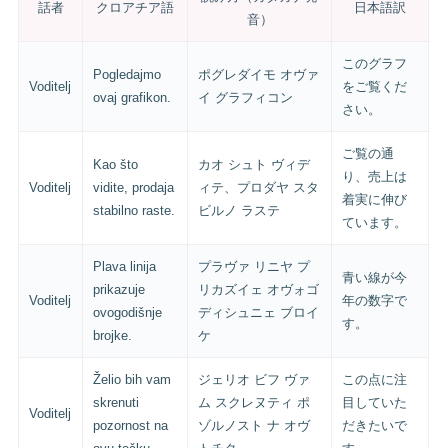
話者
クロアチア語
日本語訳
音）
このグラフ
Pogledajmo
ポグレダイモ オヴァ
Voditelj
をご覧くだ
ovaj grafikon.
イ グラフィコン
さい。
ご覧の通
Kao što
カオ シュト ヴィデ
り、売上は
Voditelj
vidite, prodaja
ィテ、プロダヤ スタ
着実に伸び
stabilno raste.
ビルノ ラステ
ています。
Plava linija
プラヴァ リニヤ プ
青い線が今
prikazuje
リカズイェ オヴォゴ
Voditelj
年の数字で
ovogodišnje
ディシュニェ ブロイ
す。
brojke.
ケ
Želio bih vam
ジェリオ ビフ ヴァ
この点に注
skrenuti
ム スクレヌティ ポ
目していた
Voditelj
pozornost na
ゾルノスト ナ オヴ
だきたいで