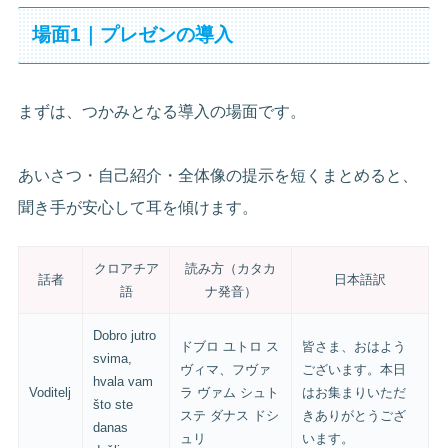
場面1｜プレゼンの導入
まずは、つかみとなる導入の場面です。
あいさつ・自己紹介・全体像の提示を短くまとめると、
聞き手が安心して耳を傾けます。
クロアチア
読み方（カタカ
話者
日本語訳
語
ナ発音）
Dobro jutro
ドブロ ユトロ ス
皆さま、おはよう
svima,
ヴィマ、フヴァ
ございます。本日
hvala vam
Voditelj
ラ ヴァム シュト
はお集まりいただ
što ste
ステ ダナス ドシ
きありがとうござ
danas
ュリ
います。