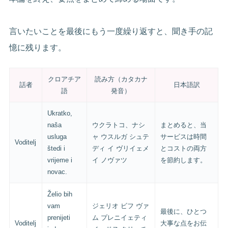
言いたいことを最後にもう一度繰り返すと、聞き手の記
憶に残ります。
クロアチア
読み方（カタカナ
話者
日本語訳
語
発音）
Ukratko,
naša
ウクラトコ、ナシ
まとめると、当
usluga
ャ ウスルガ シュテ
サービスは時間
Voditelj
štedi i
ディ イ ヴリイェメ
とコストの両方
vrijeme i
イ ノヴァツ
を節約します。
novac.
Želio bih
vam
ジェリオ ビフ ヴァ
最後に、ひとつ
prenijeti
ム プレニイェティ
Voditelj
大事な点をお伝