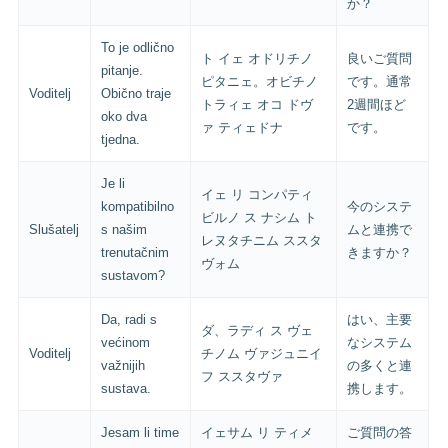
か？
To je odlično
ト イェ オドリチノ
良いご質問
pitanje.
ピタニェ。オビチノ
です。通常
Voditelj
Obično traje
トラィェ オコ ドヴ
2週間ほど
oko dva
ァ ティェドナ
です。
tjedna.
Je li
イェ リ コンパティ
kompatibilno
今のシステ
ビルノ ス ナシム ト
Slušatelj
s našim
ムと連携で
レヌタチニム ススタ
trenutačnim
きますか？
ヴォム
sustavom?
Da, radi s
はい、主要
ダ、ラディ ス ヴェ
većinom
なシステム
Voditelj
チノム ヴァジュニイ
važnijih
の多くと連
フ ススタヴァ
sustava.
携します。
Jesam li time
イェサム リ ティメ
ご質問の答