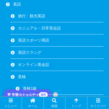
英語
旅行・観光英語
カジュアル・日常英会話
英語スポーツ用語
英語スラング
オンライン英会話
英検
英検1級
💬 学習コミュニティ
×
無料
英検準1級
メニュー
ホーム
検索
トップ
サイドバー