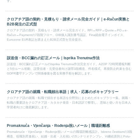
す。
クロアチア語の契約・見積もり・請求メール完全ガイド｜e-Račun実務と
B2B発注の正式型
クロアチア語の契約・見積もり・請求メール完全ガイド。RFI→RFP→Quote→PO→e-
Račun→Paymentの7段階フロー、OIB個人識別番号認証、Fina経由電子インボイス、
Eurozone EUR表記を踏まえたB2B正式型を完全提示。
誤送信・BCC漏れの訂正メール｜Isprika Trenutna作法
誤送信・BCC漏れ訂正メールのIsprika Trenutna作法完全ガイド。AZOP 72時間通報判断
と5分ルール初動、誤受信者・元受信者向け謝罪3段構造、件名様式、再発防止約束を含む
GDPR遵守テンプレで関係修復を図る実務手順を解説します。
クロアチア語の就職・転職頻出単語｜求人・応募のボキャブラリー
クロアチア語の就職・転職で頻出する単語を分野別にまとめたボキャブラリー集。就職・
転職の重要語をクロアチア語・カタカナ発音・日本語訳で整理し、意味と使い方を日本人
学習者向けに徹底解説します。
Promaknuća・Vjenčanja・Rođenja祝いメール｜職場距離感
Promaknuće・Vjenčanje・Rođenje祝いメールの職場距離感設計。Iskreno čestitamの3段
構造、役職別昇進祝い、結婚・出産・入社祝いの5シナリオテンプレ、Vi継続原則とPolu-