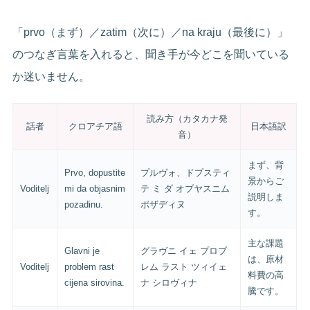
「prvo（まず）／zatim（次に）／na kraju（最後に）」
のつなぎ言葉を入れると、聞き手が今どこを聞いている
か迷いません。
読み方（カタカナ発
話者
クロアチア語
日本語訳
音）
まず、背
Prvo, dopustite
プルヴォ、ドプスティ
景からご
Voditelj
mi da objasnim
テ ミ ダ オブヤスニム
説明しま
pozadinu.
ポザディヌ
す。
主な課題
Glavni je
グラヴニ イェ プロブ
は、原材
Voditelj
problem rast
レム ラスト ツィイェ
料費の高
cijena sirovina.
ナ シロヴィナ
騰です。