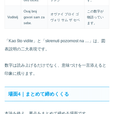
ovu točku.
トチク
す。
Ovaj broj
この数字が
オヴァイ ブロイ ゴ
Voditelj
govori sam za
物語ってい
ヴォリ サム ザ セベ
sebe.
ます。
「Kao što vidite」と「skrenuti pozornost na …」は、図
表説明の二大表現です。
数字は読み上げるだけでなく、意味づけを一言添えると
印象に残ります。
場面4｜まとめて締めくくる
本論を終え、要点をまとめて締める場面です。