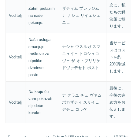
次に、私
Zatim prelazim
ザティム プレラジム
たちの解
Voditelj
na naše
ナ ナシェ リイェシェ
決策に移
rješenje.
ニェ
ります。
Naša usluga
当サービ
smanjuje
ナシャ ウスルガ スマ
スはコス
troškove za
ニュイェ トロシュコ
Voditelj
トを約
otprilike
ヴェ ザ オトプリリケ
20%削減
dvadeset
ドヴァデセト ポスト
します。
posto.
最後に、
Na kraju ću
ナ クラユ チュ ヴァム
今後の進
vam pokazati
Voditelj
ポカザティ スリイェ
め方をお
sljedeće
デチェ コラケ
伝えしま
korake.
す。