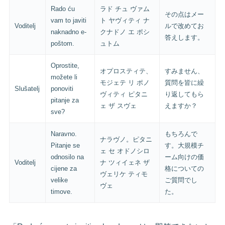
Rado ću
ラド チュ ヴァム
その点はメー
vam to javiti
ト ヤヴィティ ナ
Voditelj
ルで改めてお
naknadno e-
クナドノ エ ポシ
答えします。
poštom.
ュトム
Oprostite,
オプロスティテ、
すみません、
možete li
モジェテ リ ポノ
質問を皆に繰
Slušatelj
ponoviti
ヴィティ ピタニ
り返してもら
pitanje za
ェ ザ スヴェ
えますか？
sve?
Naravno.
もちろんで
ナラヴノ。ピタニ
Pitanje se
す。大規模チ
ェ セ オドノシロ
odnosilo na
ーム向けの価
Voditelj
ナ ツィイェネ ザ
cijene za
格についての
ヴェリケ ティモ
velike
ご質問でし
ヴェ
timove.
た。