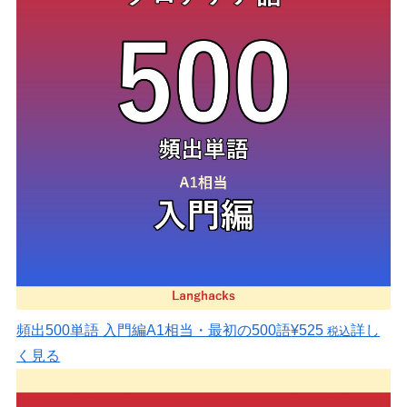
頻出500単語 入門編
A1相当・最初の500語
¥525
詳し
税込
く見る