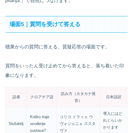
pitanja.」で自然につなげます。
場面5｜質問を受けて答える
聴衆からの質問に答える、質疑応答の場面です。
質問をいったん受け止めてから答えると、落ち着いた印
象になります。
読み方（カタカナ発
話者
クロアチア語
日本語訳
音）
導入にはど
Koliko traje
コリコ トラィェ ウ
れくらいか
Slušatelj
uvođenje
ヴォジェニェ ススタ
かります
sustava?
ヴァ