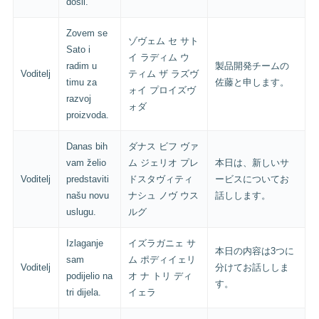
došli.
Zovem se
ゾヴェム セ サト
Sato i
イ ラディム ウ
radim u
製品開発チームの
Voditelj
ティム ザ ラズヴ
timu za
佐藤と申します。
ォイ プロイズヴ
razvoj
ォダ
proizvoda.
Danas bih
ダナス ビフ ヴァ
vam želio
ム ジェリオ プレ
本日は、新しいサ
Voditelj
predstaviti
ドスタヴィティ
ービスについてお
našu novu
ナシュ ノヴ ウス
話しします。
uslugu.
ルグ
Izlaganje
イズラガニェ サ
本日の内容は3つに
sam
ム ポディイェリ
Voditelj
分けてお話ししま
podijelio na
オ ナ トリ ディ
す。
tri dijela.
イェラ