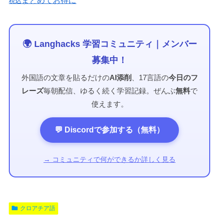
まとめてお得に
税込
🌍 Langhacks 学習コミュニティ｜メンバー
募集中！
外国語の文章を貼るだけの
AI添削
、17言語の
今日のフ
レーズ
毎朝配信、ゆるく続く学習記録。ぜんぶ
無料
で
使えます。
💬 Discordで参加する（無料）
→ コミュニティで何ができるか詳しく見る
クロアチア語