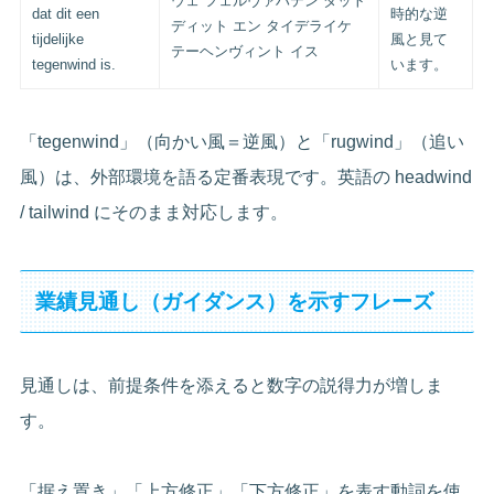
ウェ フェルヴァハテン ダット
dat dit een
時的な逆
ディット エン タイデライケ
tijdelijke
風と見て
テーヘンヴィント イス
tegenwind is.
います。
「tegenwind」（向かい風＝逆風）と「rugwind」（追い
風）は、外部環境を語る定番表現です。英語の headwind
/ tailwind にそのまま対応します。
業績見通し（ガイダンス）を示すフレーズ
見通しは、前提条件を添えると数字の説得力が増しま
す。
「据え置き」「上方修正」「下方修正」を表す動詞を使