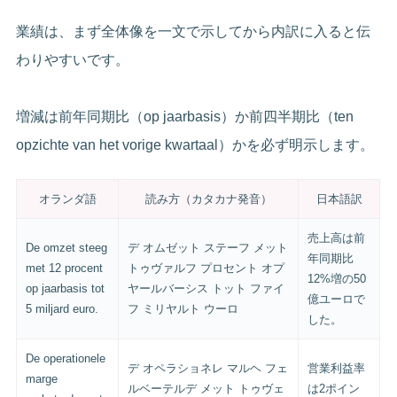
業績は、まず全体像を一文で示してから内訳に入ると伝
わりやすいです。
増減は前年同期比（op jaarbasis）か前四半期比（ten
opzichte van het vorige kwartaal）かを必ず明示します。
オランダ語
読み方（カタカナ発音）
日本語訳
売上高は前
De omzet steeg
デ オムゼット ステーフ メット
年同期比
met 12 procent
トゥヴァルフ プロセント オプ
12%増の50
op jaarbasis tot
ヤールバーシス トット ファイ
億ユーロで
5 miljard euro.
フ ミリヤルト ウーロ
した。
De operationele
デ オペラショネレ マルヘ フェ
営業利益率
marge
ルベーテルデ メット トゥヴェ
は2ポイン