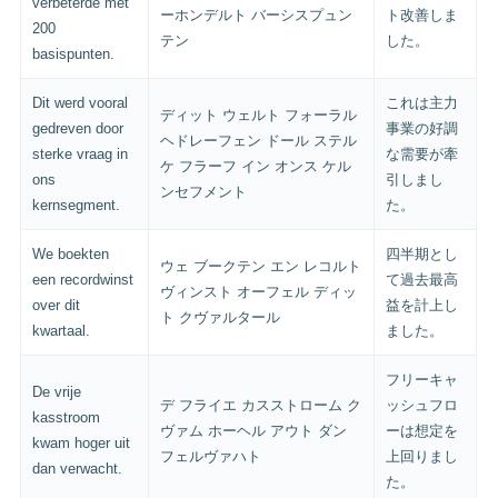
verbeterde met
ーホンデルト バーシスプュン
ト改善しま
200
テン
した。
basispunten.
Dit werd vooral
これは主力
ディット ウェルト フォーラル
gedreven door
事業の好調
ヘドレーフェン ドール ステル
sterke vraag in
な需要が牽
ケ フラーフ イン オンス ケル
ons
引しまし
ンセフメント
kernsegment.
た。
We boekten
四半期とし
ウェ ブークテン エン レコルト
een recordwinst
て過去最高
ヴィンスト オーフェル ディッ
over dit
益を計上し
ト クヴァルタール
kwartaal.
ました。
フリーキャ
De vrije
デ フライエ カスストローム ク
ッシュフロ
kasstroom
ヴァム ホーヘル アウト ダン
ーは想定を
kwam hoger uit
フェルヴァハト
上回りまし
dan verwacht.
た。