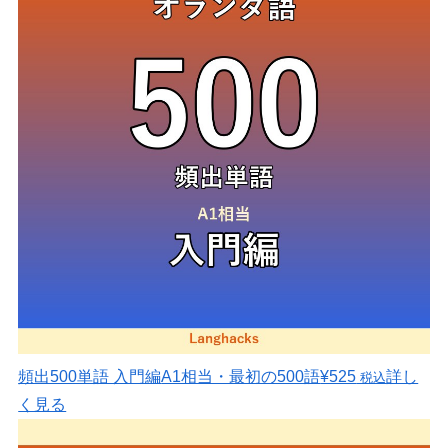
頻出500単語 入門編
A1相当・最初の500語
¥525
詳し
税込
く見る