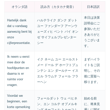
オランダ語
読み方（カタカナ発音）
日本語訳
本日は決算
Hartelijk dank
ハルテライク ダンク ダット
説明会にご
dat u vandaag
ユー ファンダーフ アーンウ
参加いただ
aanwezig bent bij
ェーズィヒ ベント バイ オン
きありがと
onze
ゼ サイフェルプレゼンター
うございま
cijferpresentatie.
シー
す。
Ik neem u eerst
イク ネーム ユー エールスト
まずハイラ
mee door de
メー ドール デ ホーフトプュ
イトをご説
hoofdpunten en
ンテン エン ダールナー イス
明し、その
daarna is er
エル ラウムテ フォール フラ
後に質疑へ
ruimte voor
ーヘン
移ります。
vragen.
Voordat we
フォールダット ウェ ベヒネ
始める前
beginnen, een
ン、エン コルテ オプメルキ
に、将来見
korte opmerking
ング オーフェル トゥーコム
通しに関す