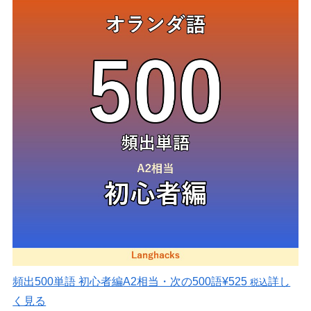
頻出500単語 初心者編
A2相当・次の500語
¥525
詳し
税込
く見る