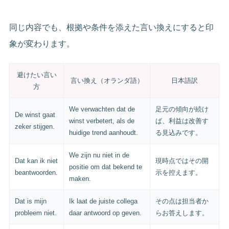
同じ内容でも、根拠や条件を添えた言い換えにすると印
象が変わります。
避けたい言い
言い換え（オランダ語）
日本語訳
方
We verwachten dat de
足元の傾向が続け
De winst gaat
winst verbetert, als de
ば、利益は改善す
zeker stijgen.
huidige trend aanhoudt.
る見込みです。
We zijn nu niet in de
Dat kan ik niet
現時点ではその開
positie om dat bekend te
beantwoorden.
示を控えます。
maken.
Dat is mijn
Ik laat de juiste collega
その点は担当者か
probleem niet.
daar antwoord op geven.
らお答えします。