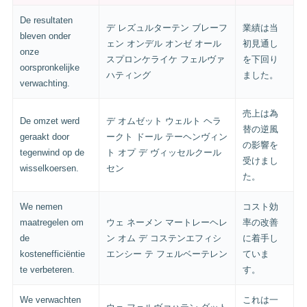
De resultaten
デ レズュルターテン ブレーフ
業績は当
bleven onder
ェン オンデル オンゼ オール
初見通し
onze
スプロンケライケ フェルヴァ
を下回り
oorspronkelijke
ハティング
ました。
verwachting.
売上は為
De omzet werd
デ オムゼット ウェルト ヘラ
替の逆風
geraakt door
ークト ドール テーヘンヴィン
の影響を
tegenwind op de
ト オプ デ ヴィッセルクール
受けまし
wisselkoersen.
セン
た。
We nemen
コスト効
maatregelen om
ウェ ネーメン マートレーヘレ
率の改善
de
ン オム デ コステンエフィシ
に着手し
kostenefficiëntie
エンシー テ フェルベーテレン
ていま
te verbeteren.
す。
We verwachten
これは一