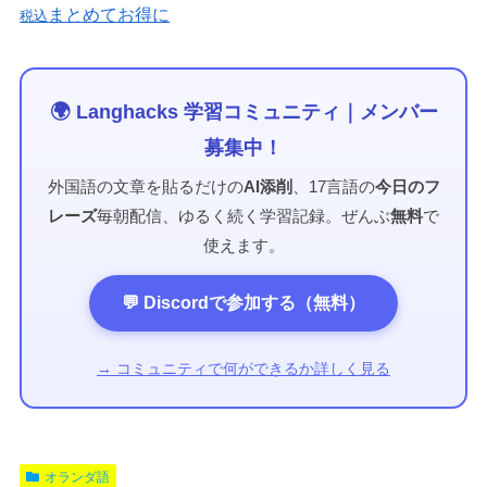
まとめてお得に
税込
🌍 Langhacks 学習コミュニティ｜メンバー
募集中！
外国語の文章を貼るだけの
AI添削
、17言語の
今日のフ
レーズ
毎朝配信、ゆるく続く学習記録。ぜんぶ
無料
で
使えます。
💬 Discordで参加する（無料）
→ コミュニティで何ができるか詳しく見る
オランダ語