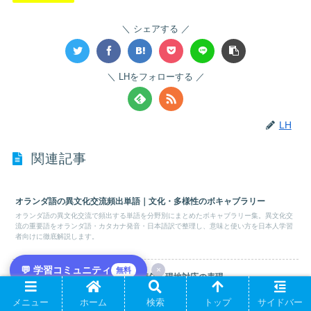
シェアする
LHをフォローする
LH
関連記事
オランダ語の異文化交流頻出単語｜文化・多様性のボキャブラリー
オランダ語の異文化交流で頻出する単語を分野別にまとめたボキャブラリー集。異文化交
流の重要語をオランダ語・カタカナ発音・日本語訳で整理し、意味と使い方を日本人学習
者向けに徹底解説します。
💬 学習コミュニティ
×
無料
オランダ語の海外赴任フレーズ｜着任・現地対応の表現
オランダ語の海外赴任で使う実用フレーズを場面別に徹底解説。海外赴任の定番表現をオ
メニュー
ホーム
検索
トップ
サイドバー
ランダ語・カタカナ発音・日本語訳の3点セットで紹介します。日本人学習者がビジネスの