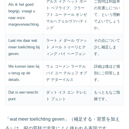
アルス イク ヘット ホー
ご質問は利益率
Als ik het goed
ト ベフライプ、フラー
の見通しについ
begrijp, vraagt u
フト ユー ナール オンゼ
て、という理解
naar onze
マルヘフェルヴァハティ
でよいでしょう
margeverwachting.
ング
か。
Laat me daar wat
ラート メ ダール ヴァッ
その点について
meer toelichting bij
ト メール トゥーリヒテ
少し補足しま
geven.
ィング バイ ヘーフェン
す。
We komen later bij
ウェ コーメン ラーテル
詳細は後ほど個
u terug op de
バイ ユー テルュフ オプ
別にご回答しま
details.
デ デターイルス
す。
Dat is een terecht
ダット イス エン テレヒ
もっともなご指
punt.
ト プュント
摘です。
「wat meer toelichting geven」（補足する・背景を加え
る）は、IRの質疑で非常によく使われる表現です。