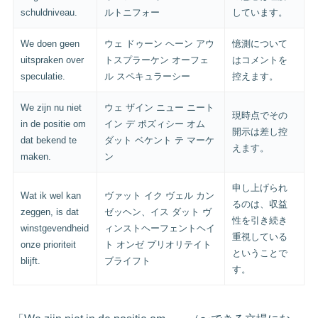
schuldniveau.
ルトニフォー
しています。
We doen geen
ウェ ドゥーン ヘーン アウ
憶測について
uitspraken over
トスプラーケン オーフェ
はコメントを
speculatie.
ル スペキュラーシー
控えます。
We zijn nu niet
ウェ ザイン ニュー ニート
現時点でその
in de positie om
イン デ ポズィシー オム
開示は差し控
dat bekend te
ダット ベケント テ マーケ
えます。
maken.
ン
申し上げられ
Wat ik wel kan
ヴァット イク ヴェル カン
るのは、収益
zeggen, is dat
ゼッヘン、イス ダット ヴ
性を引き続き
winstgevendheid
ィンストヘーフェントヘイ
重視している
onze prioriteit
ト オンゼ プリオリテイト
ということで
blijft.
ブライフト
す。