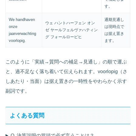
す。
We handhaven
通期見通し
ウェ ハントハーフェン オン
onze
は現時点で
ゼ ヤールフェルヴァハティン
jaarverwachting
は据え置き
グ フォールローピヒ
voorlopig.
ます。
このように「実績→質問への補足→見通し」の順で運ぶ
と、過不足なく落ち着いて伝えられます。voorlopig（さ
しあたり・当面）は据え置きの一時性をやわらかく示す
副詞です。
よくある質問
Q. 決算説明の冒頭で必ず言うことは？