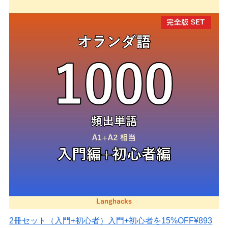
2冊セット（入門+初心者）
入門+初心者を15%OFF
¥893