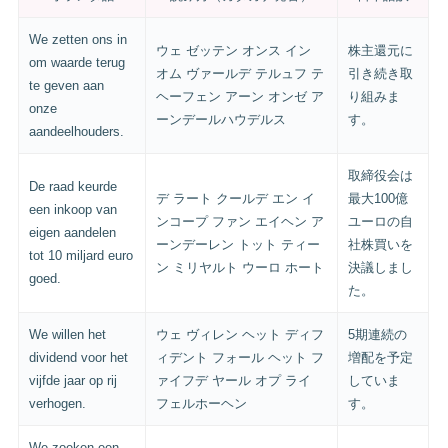
We zetten ons in
ウェ ゼッテン オンス イン
株主還元に
om waarde terug
オム ヴァールデ テルュフ テ
引き続き取
te geven aan
ヘーフェン アーン オンゼ ア
り組みま
onze
ーンデールハウデルス
す。
aandeelhouders.
取締役会は
De raad keurde
デ ラート クールデ エン イ
最大100億
een inkoop van
ンコープ ファン エイヘン ア
ユーロの自
eigen aandelen
ーンデーレン トット ティー
社株買いを
tot 10 miljard euro
ン ミリヤルト ウーロ ホート
決議しまし
goed.
た。
We willen het
ウェ ヴィレン ヘット ディフ
5期連続の
dividend voor het
ィデント フォール ヘット フ
増配を予定
vijfde jaar op rij
ァイフデ ヤール オプ ライ
していま
verhogen.
フェルホーヘン
す。
We zoeken een