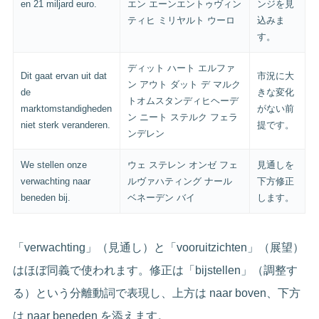
en 21 miljard euro.
エン エーンエントゥヴィン
ンジを見
ティヒ ミリヤルト ウーロ
込みま
す。
ディット ハート エルファ
Dit gaat ervan uit dat
市況に大
ン アウト ダット デ マルク
de
きな変化
トオムスタンディヒヘーデ
marktomstandigheden
がない前
ン ニート ステルク フェラ
niet sterk veranderen.
提です。
ンデレン
We stellen onze
ウェ ステレン オンゼ フェ
見通しを
verwachting naar
ルヴァハティング ナール
下方修正
beneden bij.
ベネーデン バイ
します。
「verwachting」（見通し）と「vooruitzichten」（展望）
はほぼ同義で使われます。修正は「bijstellen」（調整す
る）という分離動詞で表現し、上方は naar boven、下方
は naar beneden を添えます。