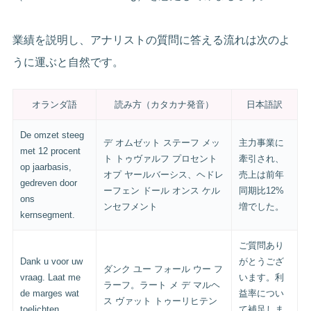
業績を説明し、アナリストの質問に答える流れは次のよ
うに運ぶと自然です。
オランダ語
読み方（カタカナ発音）
日本語訳
De omzet steeg
デ オムゼット ステーフ メッ
主力事業に
met 12 procent
ト トゥヴァルフ プロセント
牽引され、
op jaarbasis,
オプ ヤールバーシス、ヘドレ
売上は前年
gedreven door
ーフェン ドール オンス ケル
同期比12%
ons
ンセフメント
増でした。
kernsegment.
ご質問あり
Dank u voor uw
がとうござ
ダンク ユー フォール ウー フ
vraag. Laat me
います。利
ラーフ。ラート メ デ マルヘ
de marges wat
益率につい
ス ヴァット トゥーリヒテン
toelichten.
て補足しま