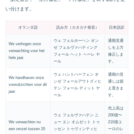
い分けます。
オランダ語
読み方（カタカナ発音）
日本語訳
ウェ フェルホーヘン オン
通期見通
We verhogen onze
ゼ フェルヴァハティング
しを上方
verwachting voor het
フォール ヘット ヘーレ ヤ
修正しま
hele jaar.
ール
す。
ウェ ハントハーフェン オ
通期の見
We handhaven onze
ンゼ フォールアウトズィヒ
通しは据
vooruitzichten voor dit
テン フォール ディット ヤ
え置きま
jaar.
ール
す。
売上高は
ウェ フェルヴァハテン ニ
200億〜
We verwachten nu
ュー エン オムゼット トゥ
210億ユ
een omzet tussen 20
ッセン トゥヴィンティヒ
ーロのレ