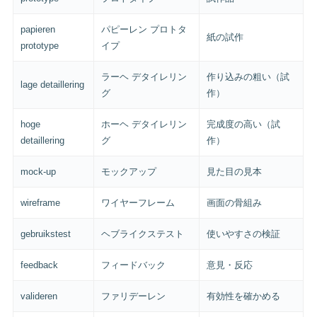
papieren
パピーレン プロトタ
紙の試作
prototype
イプ
ラーヘ デタイレリン
作り込みの粗い（試
lage detaillering
グ
作）
hoge
ホーヘ デタイレリン
完成度の高い（試
detaillering
グ
作）
mock-up
モックアップ
見た目の見本
wireframe
ワイヤーフレーム
画面の骨組み
gebruikstest
ヘブライクステスト
使いやすさの検証
feedback
フィードバック
意見・反応
valideren
ファリデーレン
有効性を確かめる