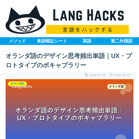
メソッド
単語暗記シート
英語
第二外国語
オランダ語のデザイン思考頻出単語｜UX・プ
ロトタイプのボキャブラリー
2026.07.03
2026.05.23
オランダ語