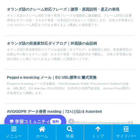
オランダ語のクレーム対応フレーズ｜謝罪・原因説明・是正の表現
オランダ語のクレーム対応で使う実用フレーズを場面別に徹底解説。クレーム対応の定番
表現をオランダ語・カタカナ発音・日本語訳の3点セットで紹介します。日本人学習者がビ
ジネスのクレーム対応をそのまま使えるよう構成した保存版です。
オランダ語の投資家対応ダイアログ｜IR面談の会話例
オランダ語の投資家対応のリアルな会話例（ダイアログ）を場面別に紹介。投資家対応の
自然なやり取りをオランダ語・カタカナ発音・日本語訳付きで解説し、日本人学習者が会
話の流れごと身につけられるよう構成した実践ガイドです。
Peppol e-invoicing メール｜EU UBL標準의 蘭式実務
Peppol e-invoicingメール完全解説。Pan-European Public Procurement Onlineの仕組
み、UBL形式、EU directive 2014/55/EU、2026年公共部門必須化、Access Point選択と
件名様式まで網羅します。
AVG/GDPR データ侵害 melding｜72시간以내 Autoriteit
Persoonsgegevens 通報
💬 学習コミュニティ
×
無料
AVG/GDPRデータ侵害melding完全ガイド。72時間以内Autoriteit Persoonsgegevens通報
義務、art.33・34フローと社内エスカレーション、影響を受けた個人への通知手順まで
datalek対応テンプレを提示します。
メニュー
ホーム
検索
トップ
サイドバー