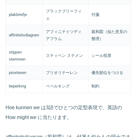
プラックブリーフィ
plakbriefje
付箋
ェ
アフィニテイツディ
親和図（似た意見の
affiniteitsdiagram
アフラム
整理）
stippen
スティペン ステメン
シール投票
stemmen
prioriteren
プリオリテーレン
優先順位をつける
beperking
ベペルキング
制約
Hoe kunnen we は3語でひとつの定型表現で、英語の
How might we に当たります。
affiniteitsdiagram（親和図）は、付箋を似たもの同士でま