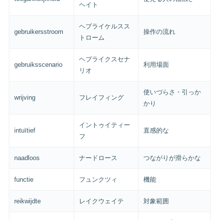
ヘイト
ヘブライケルスス
gebruikersstroom
操作の流れ
トローム
ヘブライクスセナ
gebruiksscenario
利用場面
リオ
使いづらさ・引っか
wrijving
フレイフィング
かり
イントゥイティー
intuïtief
直感的な
フ
naadloos
ナードロース
つながりが滑らかな
functie
フュンクツィ
機能
reikwijdte
レイクウェイテ
対象範囲