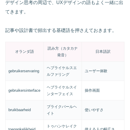
デザイン思考の周辺で、UXデザインの語もよく一緒に出
てきます。
記事や設計書で頻出する基礎語を押さえておきます。
読み方（カタカナ
オランダ語
日本語訳
発音）
ヘブライケルスエ
gebruikerservaring
ユーザー体験
ルファリング
ヘブライケルスイ
gebruikersinterface
操作画面
ンターフェイス
ブライクバールヘ
bruikbaarheid
使いやすさ
イト
トゥハンケレイク
toegankelijkheid
使える人の幅広さ