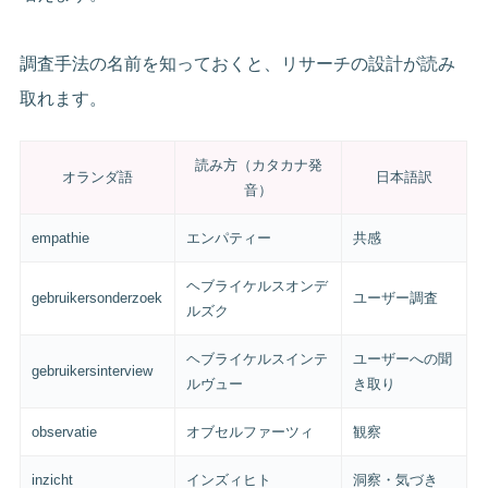
調査手法の名前を知っておくと、リサーチの設計が読み
取れます。
読み方（カタカナ発
オランダ語
日本語訳
音）
empathie
エンパティー
共感
ヘブライケルスオンデ
gebruikersonderzoek
ユーザー調査
ルズク
ヘブライケルスインテ
ユーザーへの聞
gebruikersinterview
ルヴュー
き取り
observatie
オブセルファーツィ
観察
inzicht
インズィヒト
洞察・気づき