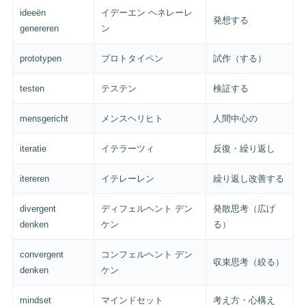
ideeën
イデーエン ヘネレーレ
発想する
genereren
ン
prototypen
プロトタイペン
試作（する）
testen
テステン
検証する
mensgericht
メンスヘリヒト
人間中心の
iteratie
イテラーツィ
反復・繰り返し
itereren
イテレーレン
繰り返し改善する
divergent
ディフェルヘント デン
発散思考（広げ
denken
ケン
る）
convergent
コンフェルヘント デン
収束思考（絞る）
denken
ケン
mindset
マインドセット
考え方・心構え