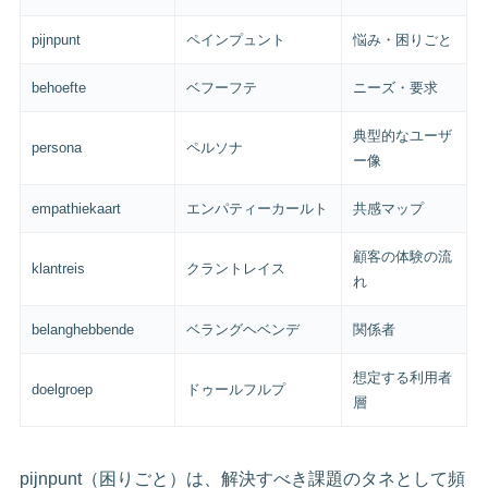
pijnpunt
ペインプュント
悩み・困りごと
behoefte
ベフーフテ
ニーズ・要求
典型的なユーザ
persona
ペルソナ
ー像
empathiekaart
エンパティーカールト
共感マップ
顧客の体験の流
klantreis
クラントレイス
れ
belanghebbende
ベラングヘベンデ
関係者
想定する利用者
doelgroep
ドゥールフルプ
層
pijnpunt（困りごと）は、解決すべき課題のタネとして頻