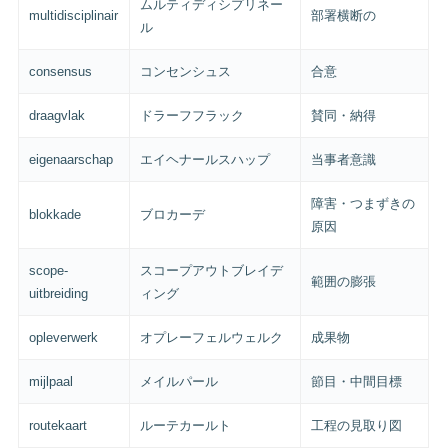
ムルティディシプリネー
multidisciplinair
部署横断の
ル
consensus
コンセンシュス
合意
draagvlak
ドラーフフラック
賛同・納得
eigenaarschap
エイヘナールスハップ
当事者意識
障害・つまずきの
blokkade
ブロカーデ
原因
scope-
スコープアウトブレイデ
範囲の膨張
uitbreiding
ィング
opleverwerk
オプレーフェルウェルク
成果物
mijlpaal
メイルパール
節目・中間目標
routekaart
ルーテカールト
工程の見取り図