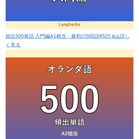
頻出500単語 入門編
A1相当・最初の500語
¥525
詳し
税込
く見る