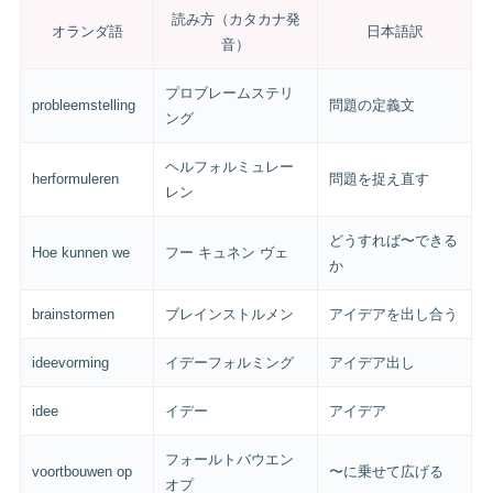
読み方（カタカナ発
オランダ語
日本語訳
音）
プロブレームステリ
probleemstelling
問題の定義文
ング
ヘルフォルミュレー
herformuleren
問題を捉え直す
レン
どうすれば〜できる
Hoe kunnen we
フー キュネン ヴェ
か
brainstormen
ブレインストルメン
アイデアを出し合う
ideevorming
イデーフォルミング
アイデア出し
idee
イデー
アイデア
フォールトバウエン
voortbouwen op
〜に乗せて広げる
オプ