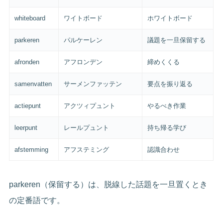
whiteboard
ワイトボード
ホワイトボード
parkeren
パルケーレン
議題を一旦保留する
afronden
アフロンデン
締めくくる
samenvatten
サーメンファッテン
要点を振り返る
actiepunt
アクツィプュント
やるべき作業
leerpunt
レールプュント
持ち帰る学び
afstemming
アフステミング
認識合わせ
parkeren（保留する）は、脱線した話題を一旦置くとき
の定番語です。