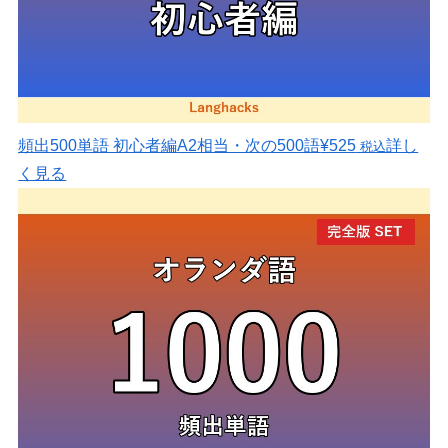
頻出500単語 初心者編
A2相当・次の500語
¥525
詳し
税込
く見る