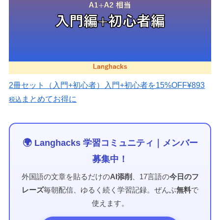
2冊セット（入門+初心者）
入門+初心者を15%OFF
¥893
まとめてお得に
税込
🌍 Langhacks 学習コミュニティ｜メンバー
募集中！
外国語の文章を貼るだけの
AI添削
、17言語の
今日のフ
レーズ
毎朝配信、ゆるく続く学習記録。ぜんぶ
無料
で
使えます。