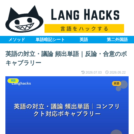
メソッド
単語暗記シート
英語
第二外国語
英語の対立・議論 頻出単語｜反論・合意のボ
キャブラリー
2026.07.03
2026.05.22
英語