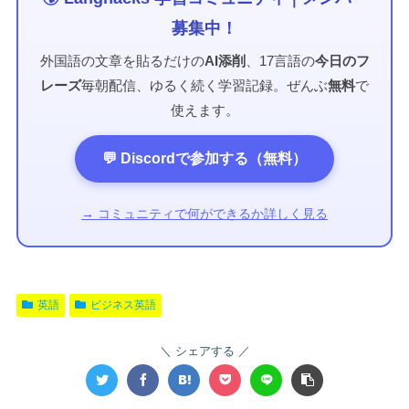
募集中！
外国語の文章を貼るだけの
AI添削
、17言語の
今日のフ
レーズ
毎朝配信、ゆるく続く学習記録。ぜんぶ
無料
で
使えます。
💬 Discordで参加する（無料）
→ コミュニティで何ができるか詳しく見る
英語
ビジネス英語
シェアする