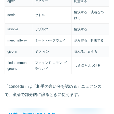
agree
アグリー
同意する
解決する、決着をつ
settle
セトル
ける
resolve
リゾルブ
解決する
meet halfway
ミート ハーフウェイ
歩み寄る、折衷する
give in
ギブ イン
折れる、屈する
find common
ファインド コモン グ
共通点を見つける
ground
ラウンド
「concede」は「相手の言い分を認める」ニュアンス
で、議論で部分的に譲るときに使えます。