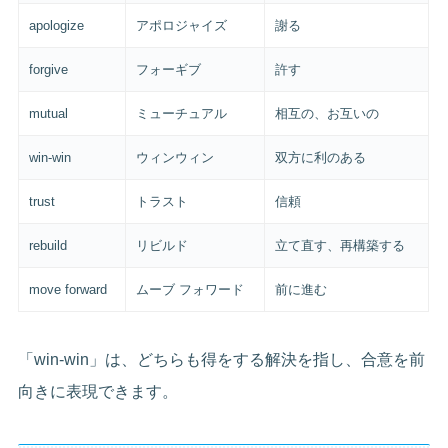
apologize
アポロジャイズ
謝る
forgive
フォーギブ
許す
mutual
ミューチュアル
相互の、お互いの
win-win
ウィンウィン
双方に利のある
trust
トラスト
信頼
rebuild
リビルド
立て直す、再構築する
move forward
ムーブ フォワード
前に進む
「win-win」は、どちらも得をする解決を指し、合意を前
向きに表現できます。