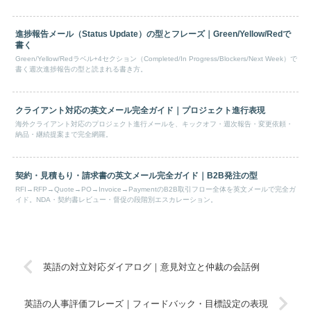
進捗報告メール（Status Update）の型とフレーズ｜Green/Yellow/Redで
書く
Green/Yellow/Redラベル+4セクション（Completed/In Progress/Blockers/Next Week）で
書く週次進捗報告の型と読まれる書き方。
クライアント対応の英文メール完全ガイド｜プロジェクト進行表現
海外クライアント対応のプロジェクト進行メールを、キックオフ・週次報告・変更依頼・
納品・継続提案まで完全網羅。
契約・見積もり・請求書の英文メール完全ガイド｜B2B発注の型
RFI→RFP→Quote→PO→Invoice→PaymentのB2B取引フロー全体を英文メールで完全ガ
イド。NDA・契約書レビュー・督促の段階別エスカレーション。
英語の対立対応ダイアログ｜意見対立と仲裁の会話例
英語の人事評価フレーズ｜フィードバック・目標設定の表現