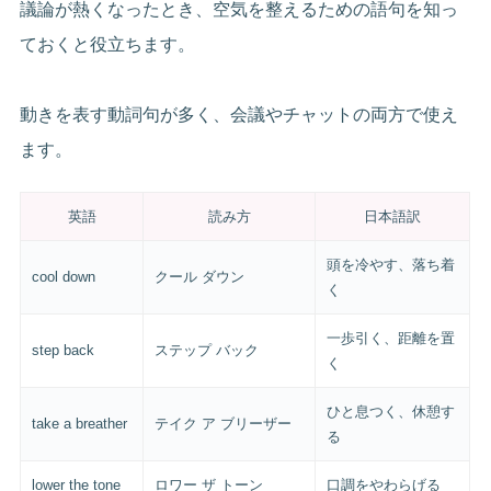
議論が熱くなったとき、空気を整えるための語句を知っ
ておくと役立ちます。
動きを表す動詞句が多く、会議やチャットの両方で使え
ます。
英語
読み方
日本語訳
頭を冷やす、落ち着
cool down
クール ダウン
く
一歩引く、距離を置
step back
ステップ バック
く
ひと息つく、休憩す
take a breather
テイク ア ブリーザー
る
lower the tone
ロワー ザ トーン
口調をやわらげる