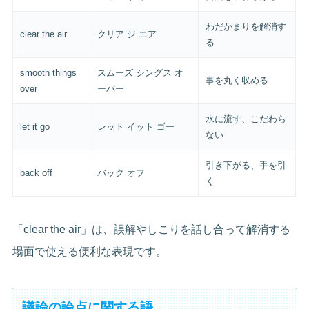
わだかまりを解消す
clear the air
クリア ジ エア
る
smooth things
スムーズ シングス オ
事を丸く収める
over
ーバー
水に流す、こだわら
let it go
レット イット ゴー
ない
引き下がる、手を引
back off
バック オフ
く
「clear the air」は、誤解やしこりを話し合って解消する
場面で使える便利な表現です。
議論の論点に関する語