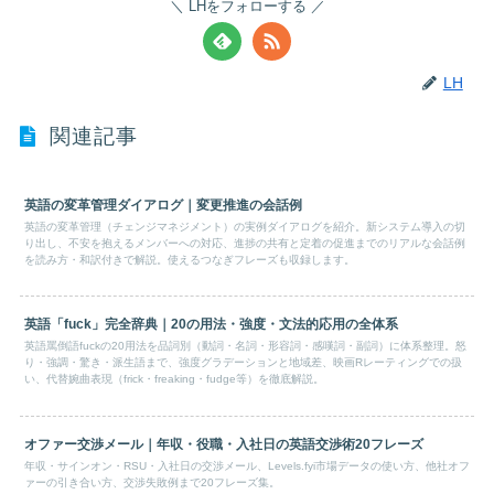
LHをフォローする
LH
関連記事
英語の変革管理ダイアログ｜変更推進の会話例
英語の変革管理（チェンジマネジメント）の実例ダイアログを紹介。新システム導入の切
り出し、不安を抱えるメンバーへの対応、進捗の共有と定着の促進までのリアルな会話例
を読み方・和訳付きで解説。使えるつなぎフレーズも収録します。
英語「fuck」完全辞典｜20の用法・強度・文法的応用の全体系
英語罵倒語fuckの20用法を品詞別（動詞・名詞・形容詞・感嘆詞・副詞）に体系整理。怒
り・強調・驚き・派生語まで、強度グラデーションと地域差、映画Rレーティングでの扱
い、代替婉曲表現（frick・freaking・fudge等）を徹底解説。
オファー交渉メール｜年収・役職・入社日の英語交渉術20フレーズ
年収・サインオン・RSU・入社日の交渉メール、Levels.fyi市場データの使い方、他社オフ
ァーの引き合い方、交渉失敗例まで20フレーズ集。