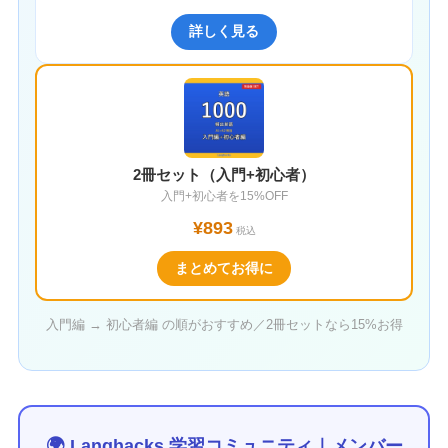
詳しく見る
2冊セット（入門+初心者）
入門+初心者を15%OFF
¥893
税込
まとめてお得に
入門編 → 初心者編 の順がおすすめ／2冊セットなら15%お得
🌍 Langhacks 学習コミュニティ｜メンバー