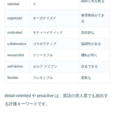
細部に気を配る
oriented
ド
整理整頓ができ
organized
オーガナイズド
る
motivated
モティベイティッド
意欲的な
collaborative
コラボラティブ
協調性がある
resourceful
リソースフル
機転が利く
self-driven
セルフ ドリブン
自走できる
flexible
フレキシブル
柔軟な
detail-oriented や proactive は、英語の求人票でも頻出す
る評価キーワードです。