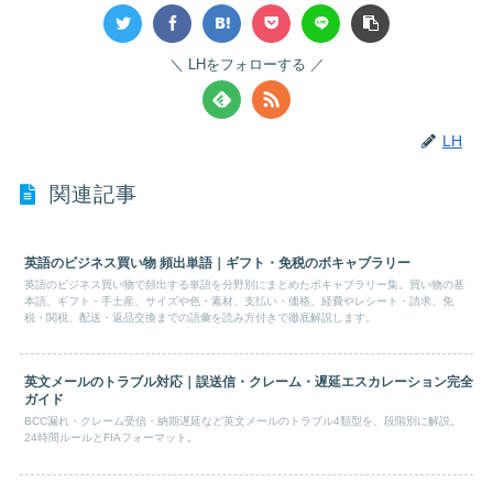
LHをフォローする
LH
関連記事
英語のビジネス買い物 頻出単語｜ギフト・免税のボキャブラリー
英語のビジネス買い物で頻出する単語を分野別にまとめたボキャブラリー集。買い物の基
本語、ギフト・手土産、サイズや色・素材、支払い・価格、経費やレシート・請求、免
税・関税、配送・返品交換までの語彙を読み方付きで徹底解説します。
英文メールのトラブル対応｜誤送信・クレーム・遅延エスカレーション完全
ガイド
BCC漏れ・クレーム受信・納期遅延など英文メールのトラブル4類型を、段階別に解説。
24時間ルールとFIAフォーマット。