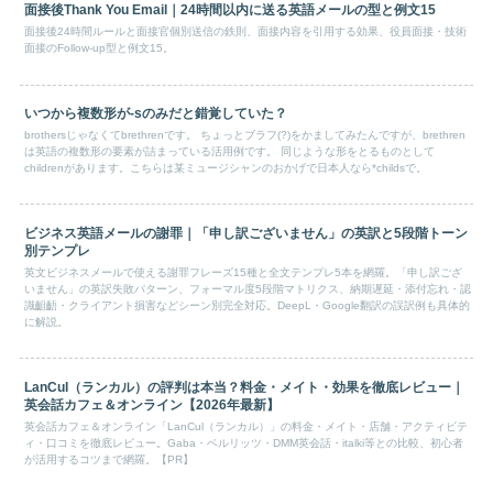
面接後Thank You Email｜24時間以内に送る英語メールの型と例文15
面接後24時間ルールと面接官個別送信の鉄則、面接内容を引用する効果、役員面接・技術
面接のFollow-up型と例文15。
いつから複数形が-sのみだと錯覚していた？
brothersじゃなくてbrethrenです。 ちょっとブラフ(?)をかましてみたんですが、brethren
は英語の複数形の要素が詰まっている活用例です。 同じような形をとるものとして
childrenがあります。こちらは某ミュージシャンのおかげで日本人なら*childsで。
ビジネス英語メールの謝罪｜「申し訳ございません」の英訳と5段階トーン
別テンプレ
英文ビジネスメールで使える謝罪フレーズ15種と全文テンプレ5本を網羅。「申し訳ござ
いません」の英訳失敗パターン、フォーマル度5段階マトリクス、納期遅延・添付忘れ・認
識齟齬・クライアント損害などシーン別完全対応。DeepL・Google翻訳の誤訳例も具体的
に解説。
LanCul（ランカル）の評判は本当？料金・メイト・効果を徹底レビュー｜
英会話カフェ＆オンライン【2026年最新】
英会話カフェ＆オンライン「LanCul（ランカル）」の料金・メイト・店舗・アクティビテ
ィ・口コミを徹底レビュー。Gaba・ベルリッツ・DMM英会話・italki等との比較、初心者
が活用するコツまで網羅。【PR】