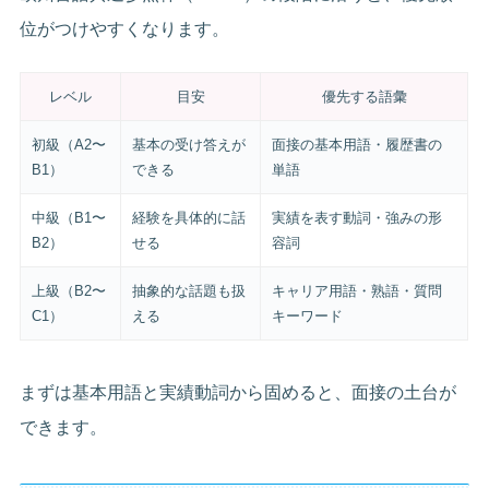
位がつけやすくなります。
レベル
目安
優先する語彙
初級（A2〜
基本の受け答えが
面接の基本用語・履歴書の
B1）
できる
単語
中級（B1〜
経験を具体的に話
実績を表す動詞・強みの形
B2）
せる
容詞
上級（B2〜
抽象的な話題も扱
キャリア用語・熟語・質問
C1）
える
キーワード
まずは基本用語と実績動詞から固めると、面接の土台が
できます。