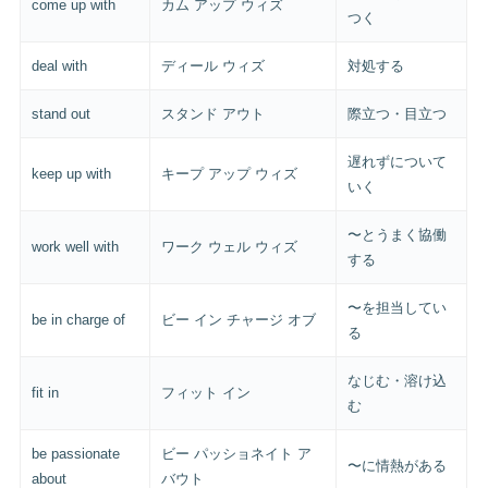
come up with
カム アップ ウィズ
つく
deal with
ディール ウィズ
対処する
stand out
スタンド アウト
際立つ・目立つ
遅れずについて
keep up with
キープ アップ ウィズ
いく
〜とうまく協働
work well with
ワーク ウェル ウィズ
する
〜を担当してい
be in charge of
ビー イン チャージ オブ
る
なじむ・溶け込
fit in
フィット イン
む
be passionate
ビー パッショネイト ア
〜に情熱がある
about
バウト