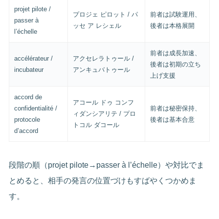
projet pilote /
プロジェ ピロット / パ
前者は試験運用、
passer à
ッセ ア レシェル
後者は本格展開
l’échelle
前者は成長加速、
accélérateur /
アクセレラトゥール /
後者は初期の立ち
incubateur
アンキュバトゥール
上げ支援
accord de
アコール ドゥ コンフ
confidentialité /
前者は秘密保持、
ィダンシアリテ / プロ
protocole
後者は基本合意
トコル ダコール
d’accord
段階の順（projet pilote→passer à l’échelle）や対比でま
とめると、相手の発言の位置づけもすばやくつかめま
す。