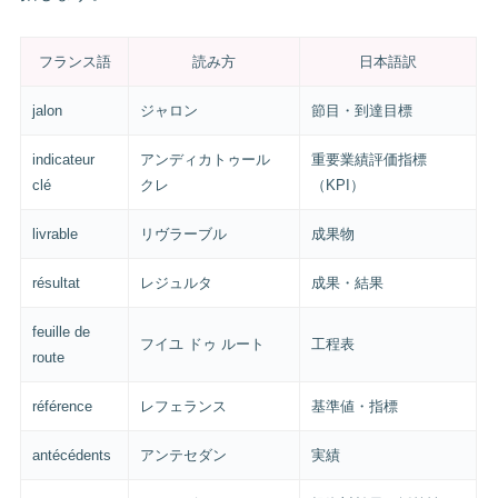
フランス語
読み方
日本語訳
jalon
ジャロン
節目・到達目標
indicateur
アンディカトゥール
重要業績評価指標
clé
クレ
（KPI）
livrable
リヴラーブル
成果物
résultat
レジュルタ
成果・結果
feuille de
フイユ ドゥ ルート
工程表
route
référence
レフェランス
基準値・指標
antécédents
アンテセダン
実績