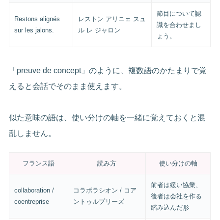
節目について認
Restons alignés
レストン アリニェ スュ
識を合わせまし
sur les jalons.
ル レ ジャロン
ょう。
「preuve de concept」のように、複数語のかたまりで覚
えると会話でそのまま使えます。
似た意味の語は、使い分けの軸を一緒に覚えておくと混
乱しません。
フランス語
読み方
使い分けの軸
前者は緩い協業、
collaboration /
コラボラシオン / コア
後者は会社を作る
coentreprise
ントゥルプリーズ
踏み込んだ形