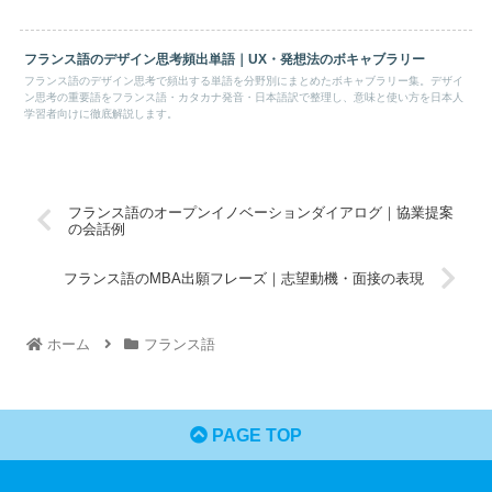
フランス語のデザイン思考頻出単語｜UX・発想法のボキャブラリー
フランス語のデザイン思考で頻出する単語を分野別にまとめたボキャブラリー集。デザイ
ン思考の重要語をフランス語・カタカナ発音・日本語訳で整理し、意味と使い方を日本人
学習者向けに徹底解説します。
フランス語のオープンイノベーションダイアログ｜協業提案
の会話例
フランス語のMBA出願フレーズ｜志望動機・面接の表現
ホーム
フランス語
PAGE TOP