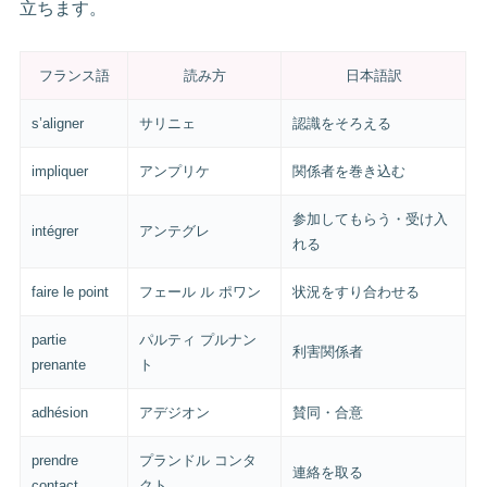
立ちます。
フランス語
読み方
日本語訳
s’aligner
サリニェ
認識をそろえる
impliquer
アンプリケ
関係者を巻き込む
参加してもらう・受け入
intégrer
アンテグレ
れる
faire le point
フェール ル ポワン
状況をすり合わせる
partie
パルティ プルナン
利害関係者
prenante
ト
adhésion
アデジオン
賛同・合意
prendre
プランドル コンタ
連絡を取る
contact
クト