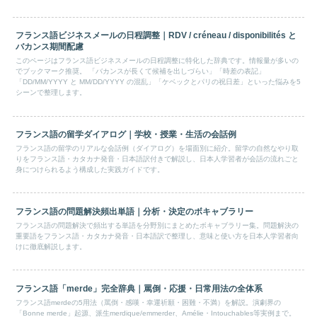
フランス語ビジネスメールの日程調整｜RDV / créneau / disponibilités と
バカンス期間配慮
このページはフランス語ビジネスメールの日程調整に特化した辞典です。情報量が多いの
でブックマーク推奨。 「バカンスが長くて候補を出しづらい」「時差の表記」
「DD/MM/YYYY と MM/DD/YYYY の混乱」「ケベックとパリの祝日差」といった悩みを5
シーンで整理します。
フランス語の留学ダイアログ｜学校・授業・生活の会話例
フランス語の留学のリアルな会話例（ダイアログ）を場面別に紹介。留学の自然なやり取
りをフランス語・カタカナ発音・日本語訳付きで解説し、日本人学習者が会話の流れごと
身につけられるよう構成した実践ガイドです。
フランス語の問題解決頻出単語｜分析・決定のボキャブラリー
フランス語の問題解決で頻出する単語を分野別にまとめたボキャブラリー集。問題解決の
重要語をフランス語・カタカナ発音・日本語訳で整理し、意味と使い方を日本人学習者向
けに徹底解説します。
フランス語「merde」完全辞典｜罵倒・応援・日常用法の全体系
フランス語merdeの5用法（罵倒・感嘆・幸運祈願・困難・不満）を解説。演劇界の
「Bonne merde」起源、派生merdique/emmerder、Amélie・Intouchables等実例まで。