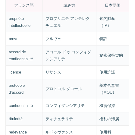
フランス語
読み方
日本語訳
propriété
プロプリエテ アンテレク
知的財産
intellectuelle
チュエル
（IP）
brevet
ブルヴェ
特許
accord de
アコール ドゥ コンフィダ
秘密保持契約
confidentialité
ンシアリテ
licence
リサンス
使用許諾
protocole
基本合意書
プロトコル ダコール
d’accord
（MOU）
confidentialité
コンフィダンシアリテ
機密保持
titularité
ティチュラリテ
権利の帰属
redevance
ルドゥヴァンス
使用料