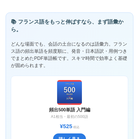
📚 フランス語をもっと伸ばすなら、まず語彙か
ら。
どんな場面でも、会話の土台になるのは語彙力。フラン
ス語の頻出単語を頻度順に、発音・日本語訳・用例つき
でまとめたPDF単語帳です。スキマ時間で効率よく基礎
が固められます。
頻出500単語 入門編
A1相当・最初の500語
¥525
税込
詳しく見る