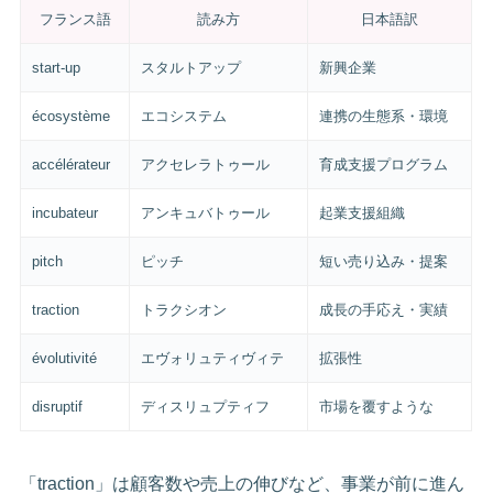
フランス語
読み方
日本語訳
start-up
スタルトアップ
新興企業
écosystème
エコシステム
連携の生態系・環境
accélérateur
アクセレラトゥール
育成支援プログラム
incubateur
アンキュバトゥール
起業支援組織
pitch
ピッチ
短い売り込み・提案
traction
トラクシオン
成長の手応え・実績
évolutivité
エヴォリュティヴィテ
拡張性
disruptif
ディスリュプティフ
市場を覆すような
「traction」は顧客数や売上の伸びなど、事業が前に進ん