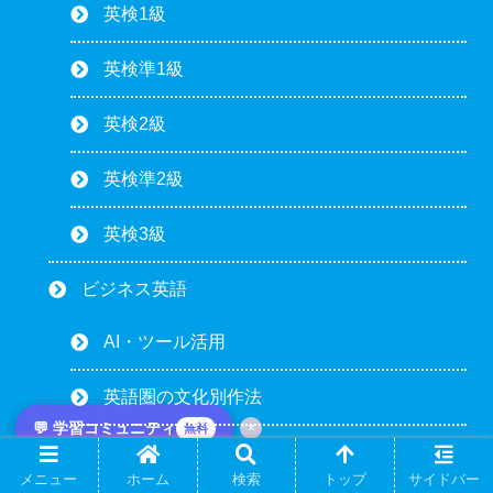
英検1級
英検準1級
英検2級
英検準2級
英検3級
ビジネス英語
AI・ツール活用
英語圏の文化別作法
💬 学習コミュニティ
×
無料
会議・電話・プレゼン
メニュー
ホーム
検索
トップ
サイドバー