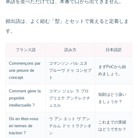
単語を並べただけでは、本番で口から出てきません。
頻出語は、よく組む「型」とセットで覚えると定着しま
す。
フランス語
読み方
日本語訳
Commençons par
コマンソン パル ユヌ
まずPoCから始
une preuve de
プルーヴ ドゥ コンセプ
めましょう。
concept.
ト
Comment gérer la
コマン ジェレ ラ プロ
知財はどう扱い
propriété
プリエテ アンテレクチ
ましょうか？
intellectuelle ?
ュエル
Où en êtes-vous
ウ アン エット ヴ アン
これまでの実績
en termes de
テルム ドゥ トラクシオ
はどうですか？
traction ?
ン