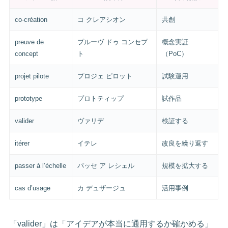
co-création
コ クレアシオン
共創
preuve de
プルーヴ ドゥ コンセプ
概念実証
concept
ト
（PoC）
projet pilote
プロジェ ピロット
試験運用
prototype
プロトティップ
試作品
valider
ヴァリデ
検証する
itérer
イテレ
改良を繰り返す
passer à l’échelle
パッセ ア レシェル
規模を拡大する
cas d’usage
カ デュザージュ
活用事例
「valider」は「アイデアが本当に通用するか確かめる」