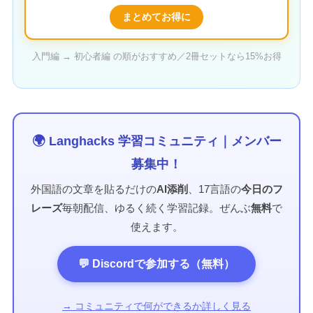
まとめてお得に
入門編 → 初心者編 の順がおすすめ／2冊セットなら15%お得
🌍 Langhacks 学習コミュニティ｜メンバー
募集中！
外国語の文章を貼るだけの
AI添削
、17言語の
今日のフ
レーズ
毎朝配信、ゆるく続く学習記録。ぜんぶ
無料
で
使えます。
💬 Discordで参加する（無料）
→ コミュニティで何ができるか詳しく見る