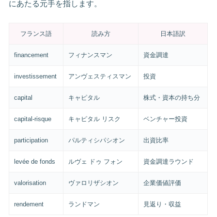
にあたる元手を指します。
フランス語
読み方
日本語訳
financement
フィナンスマン
資金調達
investissement
アンヴェスティスマン
投資
capital
キャピタル
株式・資本の持ち分
capital-risque
キャピタル リスク
ベンチャー投資
participation
パルティシパシオン
出資比率
levée de fonds
ルヴェ ドゥ フォン
資金調達ラウンド
valorisation
ヴァロリザシオン
企業価値評価
rendement
ランドマン
見返り・収益