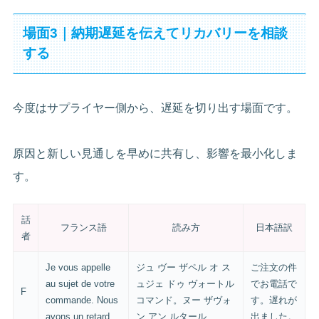
場面3｜納期遅延を伝えてリカバリーを相談
する
今度はサプライヤー側から、遅延を切り出す場面です。
原因と新しい見通しを早めに共有し、影響を最小化しま
す。
話
フランス語
読み方
日本語訳
者
Je vous appelle
ジュ ヴー ザペル オ ス
ご注文の件
au sujet de votre
ュジェ ドゥ ヴォートル
でお電話で
F
commande. Nous
コマンド。ヌー ザヴォ
す。遅れが
avons un retard.
ン アン ルタール
出ました。