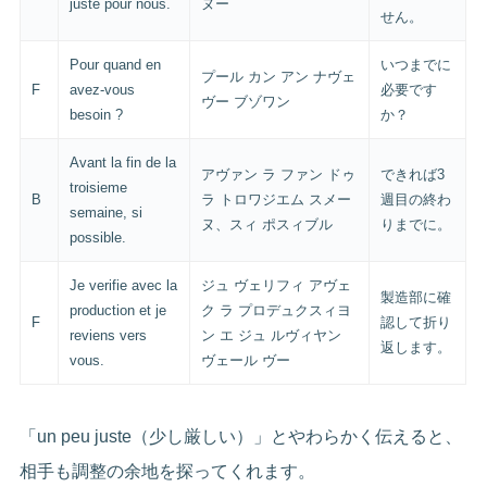
juste pour nous.
ヌー
せん。
Pour quand en
いつまでに
プール カン アン ナヴェ
F
avez-vous
必要です
ヴー ブゾワン
besoin ?
か？
Avant la fin de la
アヴァン ラ ファン ドゥ
できれば3
troisieme
B
ラ トロワジエム スメー
週目の終わ
semaine, si
ヌ、スィ ポスィブル
りまでに。
possible.
Je verifie avec la
ジュ ヴェリフィ アヴェ
製造部に確
production et je
ク ラ プロデュクスィヨ
F
認して折り
reviens vers
ン エ ジュ ルヴィヤン
返します。
vous.
ヴェール ヴー
「un peu juste（少し厳しい）」とやわらかく伝えると、
相手も調整の余地を探ってくれます。