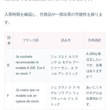
入荷時期を確認し、代替品や一部出荷の可能性を探りま
す。
話
フランス語
読み方
日本語訳
者
A-200を再
Je souhaite
ジュ スエト ルコマ
注文したい
recommander le
ンデ ル モデル アー
B
です。在庫
modele A-200. Est-il
ドゥー サン。エ テ
はあります
en stock ?
ィル アン ストック
か？
ジュ クラン ク ス モ
あいにくそ
Je crains que ce
デル ソワ アン リュ
のモデルは
F
modele soit en
プチュール ドゥ ス
在庫切れで
rupture de stock.
トック
す。