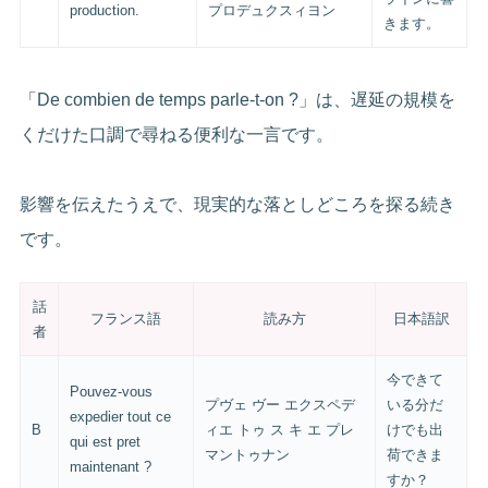
production.
プロデュクスィヨン
きます。
「De combien de temps parle-t-on ?」は、遅延の規模を
くだけた口調で尋ねる便利な一言です。
影響を伝えたうえで、現実的な落としどころを探る続き
です。
話
フランス語
読み方
日本語訳
者
今できて
Pouvez-vous
プヴェ ヴー エクスペデ
いる分だ
expedier tout ce
B
ィエ トゥ ス キ エ プレ
けでも出
qui est pret
マントゥナン
荷できま
maintenant ?
すか？