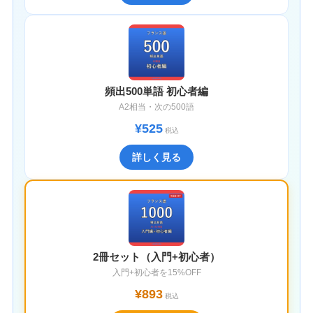
頻出500単語 初心者編
A2相当・次の500語
¥525
税込
詳しく見る
2冊セット（入門+初心者）
入門+初心者を15%OFF
¥893
税込