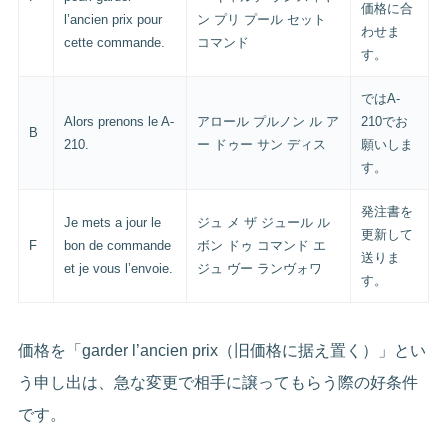
価格に合
l’ancien prix pour
ン プリ プール セット
わせま
cette commande.
コマンド
す。
ではA-
Alors prenons le A-
アロール プルノン ル ア
210でお
B
210.
ー ドゥー サン ディス
願いしま
す。
発注書を
Je mets a jour le
ジュ メ ザ ジュール ル
更新して
F
bon de commande
ボン ドゥ コマンド エ
送りま
et je vous l’envoie.
ジュ ヴー ランヴォワ
す。
価格を「garder l’ancien prix（旧価格に据え置く）」とい
う申し出は、急な変更で相手に譲ってもらう際の好条件
です。