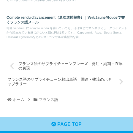
Compte rendu d’avancement（週次進捗報告）｜Vert/Jaune/Rougeで書
くフランス語メール
毎週 vendredi に compte rendu を書いていても、ほぼ同じでマンネリ化し、クライアント
から読まれている感じがないと悩むPMは多いです。 Capgemini、Atos、Sopra Steria、
Dassault SystèmesなどのPM・コンサルが典型的な書。
フランス語のサプライチェーンフレーズ｜発注・納期・在庫
の表現
フランス語のサプライチェーン頻出単語｜調達・物流のボキ
ャブラリー
ホーム
フランス語
PAGE TOP