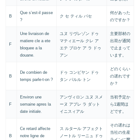
Que s’est-il passe
何があった
B
ク セ ティル パセ
?
のですか？
Une livraison de
ユヌ リヴレゾン ドゥ
主要部材の
matiere cle a ete
マティエール クレ ア
出荷が通関
F
bloquee a la
エテ ブロケ ア ラ ドゥ
で止まって
douane.
アン
います。
どのくらい
De combien de
ドゥ コンビヤン ドゥ
B
の遅れです
temps parle-t-on ?
タン パルル トン
か？
Environ une
アンヴィロン ユヌ スメ
当初予定か
F
semaine apres la
ーヌ アプレ ラ ダット
ら1週間ほ
date initiale.
イニスィアル
どです。
その遅れは
Ce retard affecte
ス ルタール アフェクト
当社の生産
B
notre ligne de
ノートル リーニュ ドゥ
ラインに響