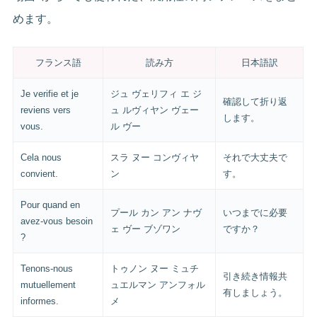
めます。
フランス語
読み方
日本語訳
Je verifie et je
ジュ ヴェリフィ エ ジ
確認して折り返
reviens vers
ュ ルヴィヤン ヴェー
します。
vous.
ル ヴー
Cela nous
スラ ヌー コンヴィヤ
それで大丈夫で
convient.
ン
す。
Pour quand en
プール カン アン ナヴ
いつまでに必要
avez-vous besoin
ェ ヴー ブゾワン
ですか？
?
Tenons-nous
トゥノン ヌー ミュチ
引き続き情報共
mutuellement
ュエルマン アンフォル
有しましょう。
informes.
メ