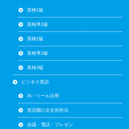
英検1級
英検準1級
英検2級
英検準2級
英検3級
ビジネス英語
AI・ツール活用
英語圏の文化別作法
会議・電話・プレゼン