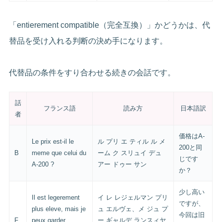
「entierement compatible（完全互換）」かどうかは、代
替品を受け入れる判断の決め手になります。
代替品の条件をすり合わせる続きの会話です。
話
フランス語
読み方
日本語訳
者
価格はA-
Le prix est-il le
ル プリ エ ティル ル メ
200と同
B
meme que celui du
ーム ク スリュイ デュ
じです
A-200 ?
アー ドゥー サン
か？
少し高い
Il est legerement
イ レ レジェルマン プリ
ですが、
plus eleve, mais je
ュ エルヴェ、メ ジュ プ
今回は旧
F
peux garder
ー ギャルデ ランスィヤ