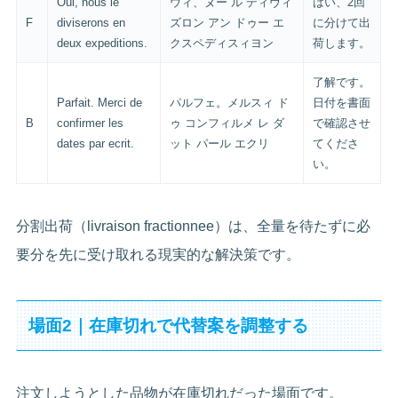
Oui, nous le
ウィ、ヌー ル ディヴィ
はい、2回
F
diviserons en
ズロン アン ドゥー エ
に分けて出
deux expeditions.
クスペディスィヨン
荷します。
了解です。
Parfait. Merci de
パルフェ。メルスィ ド
日付を書面
B
confirmer les
ゥ コンフィルメ レ ダ
で確認させ
dates par ecrit.
ット パール エクリ
てくださ
い。
分割出荷（livraison fractionnee）は、全量を待たずに必
要分を先に受け取れる現実的な解決策です。
場面2｜在庫切れで代替案を調整する
注文しようとした品物が在庫切れだった場面です。