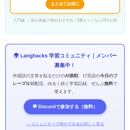
まとめてお得に
入門編 → 初心者編 の順がおすすめ／2冊セットなら15%お得
🌍 Langhacks 学習コミュニティ｜メンバー
募集中！
外国語の文章を貼るだけの
AI添削
、17言語の
今日のフ
レーズ
毎朝配信、ゆるく続く学習記録。ぜんぶ
無料
で
使えます。
💬 Discordで参加する（無料）
→ コミュニティで何ができるか詳しく見る