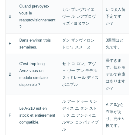
Quand prevoyez-
カン プレヴワイエ
いつ頃入荷
vous le
B
ヴー ル レアプロヴ
予定です
reapprovisionnement
ィズィヨヌマン
か？
?
Dans environ trois
ダン ザンヴィロン
3週間ほど
F
semaines.
トロワ スメーヌ
先です。
長すぎま
C’est trop long.
セ トロ ロン。アヴ
す。似たモ
Avez-vous un
ェ ヴー アン モデル
B
デルで在庫
modele similaire
スィミレール ディス
はあります
disponible ?
ポニブル
か？
ル アー ドゥー サン
A-210なら
Le A-210 est en
ディス エ タン スト
在庫があ
F
stock et entierement
ック エ アンティエ
り、完全互
compatible.
ルマン コンパティブ
換です。
ル