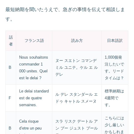
最短納期を聞いたうえで、急ぎの事情を伝えて相談しま
す。
話
フランス語
読み方
日本語訳
者
Nous souhaitons
1,000個発
ヌー スエトン コマンデ
commander 1
注したいで
B
ミル ユニテ。ケル エ ル
000 unites. Quel
す。リード
デレ
est le delai ?
タイムは？
Le delai standard
標準納期は
ル デレ スタンダール エ
F
est de quatre
4週間で
ドゥ キャトル スメーヌ
semaines.
す。
こちらには
Cela risque
スラ リスク デートル ア
少し厳しい
B
d’etre un peu
ン プー ジュスト プール
かもしれま