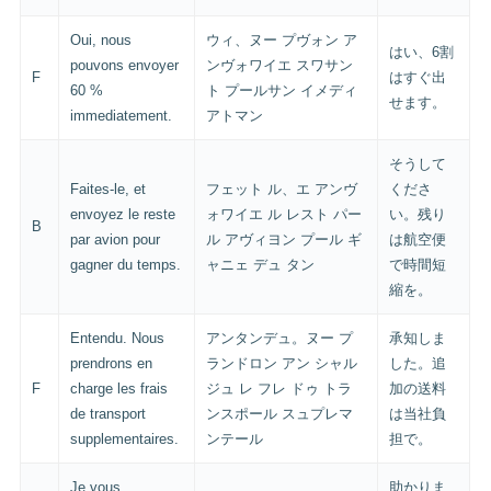
Oui, nous
ウィ、ヌー プヴォン ア
はい、6割
pouvons envoyer
ンヴォワイエ スワサン
F
はすぐ出
60 %
ト プールサン イメディ
せます。
immediatement.
アトマン
そうして
Faites-le, et
フェット ル、エ アンヴ
くださ
envoyez le reste
ォワイエ ル レスト パー
い。残り
B
par avion pour
ル アヴィヨン プール ギ
は航空便
gagner du temps.
ャニェ デュ タン
で時間短
縮を。
Entendu. Nous
アンタンデュ。ヌー プ
承知しま
prendrons en
ランドロン アン シャル
した。追
F
charge les frais
ジュ レ フレ ドゥ トラ
加の送料
de transport
ンスポール スュプレマ
は当社負
supplementaires.
ンテール
担で。
Je vous
助かりま