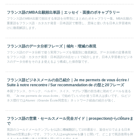
フランス語のMBA出願頻出単語｜エッセイ・面接のボキャブラリー
フランス語のMBA出願で頻出する単語を分野別にまとめたボキャブラリー集。MBA出願の
重要語をフランス語・カタカナ発音・日本語訳で整理し、意味と使い方を日本人学習者向
けに徹底解説します。
フランス語のデータ分析フレーズ｜傾向・増減の表現
フランス語のデータ分析で使う実用フレーズを場面別に徹底解説。データ分析の定番表現
をフランス語・カタカナ発音・日本語訳の3点セットで紹介します。日本人学習者がビジネ
スのデータ分析をそのまま使えるよう構成した保存版です。
フランス語ビジネスメールの自己紹介｜Je me permets de vous écrire /
Suite à notre rencontre / Sur recommandation de の型と20フレーズ
本国フランス、ケベック、ベルギー、スイス、マグレブ圏の担当者に初めてメールを送る
時、「Je me permets de vous écrire」で始めていいのか迷う日本人は多いです。 仏ビジ
ネス慣行ではAlumni（Grande École同窓生）ネットワーク経由の紹介が強く。
フランス語の営業・セールスメール完全ガイド｜prospectionからclôtureま
で
英語のコールドメールテンプレを仏語に機械翻訳して100通送り、返信ゼロで止まる日本
発SaaS営業は多いです。 フランス人はanglicismeを嫌うと聞いて、どこまで英語借用を抑
えるべきか判断に迷う起業家も同じ悩みを持ちます。