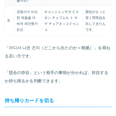
될까요?
경쟁사가 비슷
キョンジェンサガ ピス
競合がもっと
한 제품을 더
タン チェプムル ト サ
安く同等品を
B
싸게 제안했거
ゲ チェアネッコドゥニ
出してきたん
든요.
ョ
です。
「어디서 나온 건지（どこから出たのか＝根拠）」を尋ね
る言い方です。
「競合の存在」という相手の事情が分かれば、対抗する
か持ち帰るかを判断できます。
持ち帰りカードを切る