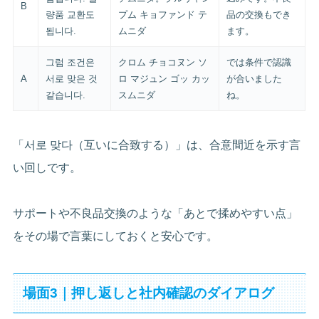
B
량품 교환도
プム キョファンド テ
品の交換もでき
됩니다.
ムニダ
ます。
그럼 조건은
クロム チョコヌン ソ
では条件で認識
A
서로 맞은 것
ロ マジュン ゴッ カッ
が合いました
같습니다.
スムニダ
ね。
「서로 맞다（互いに合致する）」は、合意間近を示す言
い回しです。
サポートや不良品交換のような「あとで揉めやすい点」
をその場で言葉にしておくと安心です。
場面3｜押し返しと社内確認のダイアログ