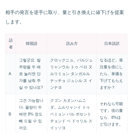
相手の発言を逆手に取り、量と引き換えに値下げを提案
します。
話
韓国語
読み方
日本語訳
者
그렇군요. 발
クロックニョ。パルジュ
なるほど。発
주량을 두 배
リャンウル トゥ ベロ ヌ
注量を倍にし
A
로 늘리면 단
ルリミョン タンガルル
たら、単価を
가를 낮춰 주
ナッチョ ジュシル ス イ
下げてもらえ
실 수 있나요?
ンナヨ
ますか？
그건 가능합니
クゴン カヌンハムニ
それなら可能
다. 물량이 두
ダ。ムルリャンイ トゥ
です。倍の量
B
배면 8% 정도
ベミョン パル ポセント
なら、8%ほ
빼 드릴 수 있
チョンド ペ ドゥリル ス
ど引けます。
어요.
イッソヨ