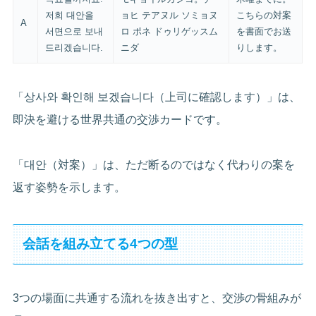
저희 대안을
ョヒ テアヌル ソミョヌ
こちらの対案
A
서면으로 보내
ロ ポネ ドゥリゲッスム
を書面でお送
드리겠습니다.
ニダ
りします。
「상사와 확인해 보겠습니다（上司に確認します）」は、
即決を避ける世界共通の交渉カードです。
「대안（対案）」は、ただ断るのではなく代わりの案を
返す姿勢を示します。
会話を組み立てる4つの型
3つの場面に共通する流れを抜き出すと、交渉の骨組みが