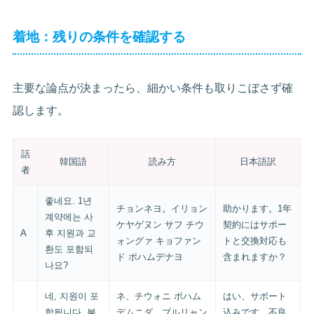
着地：残りの条件を確認する
主要な論点が決まったら、細かい条件も取りこぼさず確
認します。
話
韓国語
読み方
日本語訳
者
좋네요. 1년
チョンネヨ。イリョン
助かります。1年
계약에는 사
ケヤゲヌン サフ チウ
契約にはサポー
A
후 지원과 교
ォングァ キョファン
トと交換対応も
환도 포함되
ド ポハムデナヨ
含まれますか？
나요?
네, 지원이 포
ネ、チウォニ ポハム
はい、サポート
함됩니다. 불
デムニダ。ブルリャン
込みです。不良