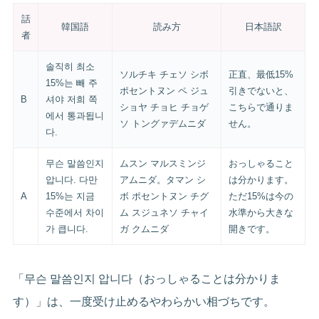
話
韓国語
読み方
日本語訳
者
솔직히 최소
ソルチキ チェソ シボ
正直、最低15%
15%는 빼 주
ポセントヌン ペ ジュ
引きでないと、
B
셔야 저희 쪽
ショヤ チョヒ チョゲ
こちらで通りま
에서 통과됩니
ソ トングァデムニダ
せん。
다.
무슨 말씀인지
ムスン マルスミンジ
おっしゃること
압니다. 다만
アムニダ。タマン シ
は分かります。
A
15%는 지금
ボ ポセントヌン チグ
ただ15%は今の
수준에서 차이
ム スジュネソ チャイ
水準から大きな
가 큽니다.
ガ クムニダ
開きです。
「무슨 말씀인지 압니다（おっしゃることは分かりま
す）」は、一度受け止めるやわらかい相づちです。