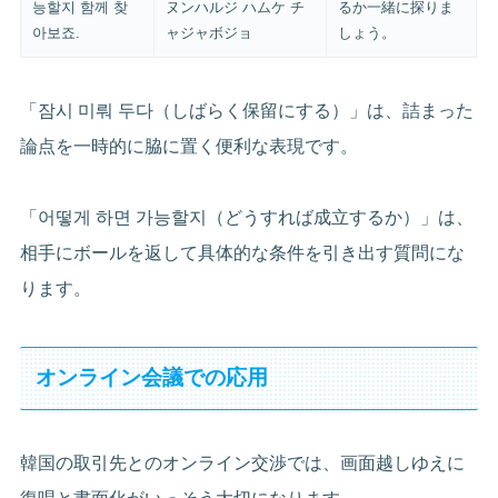
능할지 함께 찾
ヌンハルジ ハムケ チ
るか一緒に探りま
아보죠.
ャジャボジョ
しょう。
「잠시 미뤄 두다（しばらく保留にする）」は、詰まった
論点を一時的に脇に置く便利な表現です。
「어떻게 하면 가능할지（どうすれば成立するか）」は、
相手にボールを返して具体的な条件を引き出す質問にな
ります。
オンライン会議での応用
韓国の取引先とのオンライン交渉では、画面越しゆえに