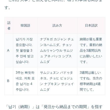
す。
話
韓国語
読み方
日本語訳
者
납기가 가장
ナプキガ カジャン チュ
納期が最も重要
중요합니다.
ンヨハムニダ。チョッ
です。最初の納
A
첫 물량을 3
ムルリャンウル サムジ
品を3週間以内
주 안에 받고
ュ アネ パッコ シプス
にお願いしたい
싶습니다.
ムニダ
です。
3주는 빠듯하
サムジュヌン パドゥタ
3週間は厳しい
네요. 저희 표
ネヨ。チョヒ ピョジュ
ですね。当方の
B
준 납기는 4
ン ナプキヌン サジュイ
標準納期は4週
주입니다.
ムニダ
間でして。
「납기（納期）」は「発注から納品までの期間」を指す