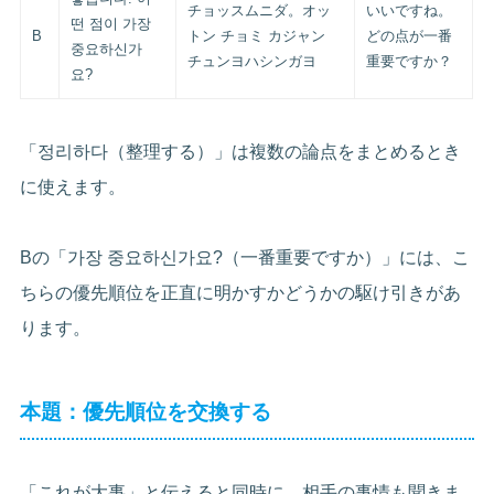
チョッスムニダ。オッ
いいですね。
떤 점이 가장
B
トン チョミ カジャン
どの点が一番
중요하신가
チュンヨハシンガヨ
重要ですか？
요?
「정리하다（整理する）」は複数の論点をまとめるとき
に使えます。
Bの「가장 중요하신가요?（一番重要ですか）」には、こ
ちらの優先順位を正直に明かすかどうかの駆け引きがあ
ります。
本題：優先順位を交換する
「これが大事」と伝えると同時に、相手の事情も聞きま