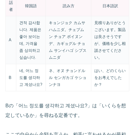
話
韓国語
読み方
日本語訳
者
견적 감사합
キョンジョク カムサ
見積りありがとう
니다. 제품은
ハムニダ。チェプム
ございます。製品
좋아 보이는
ン チョア ボイヌン
は良さそうです
A
데, 가격을
デ、カギョグル チョ
が、価格を少し相
좀 상의하고
ム サンイハゴ シプス
談させてくださ
싶습니다.
ムニダ
い。
네, 어느 정
ネ、オヌ チョンドル
はい、どのくらい
B
도를 생각하
ル センガカゴ ケショ
をお考えでした
고 계셨나요?
ンナヨ
か？
Bの「어느 정도를 생각하고 계셨나요?」は「いくらを想
定しているか」を尋ねる定番です。
ここで自分から金額を言うか、相手に言わせるかが最初