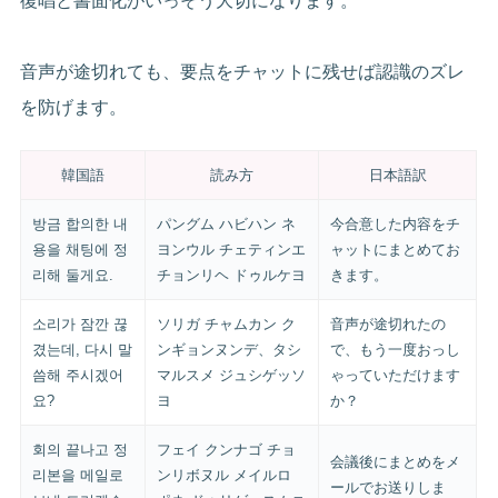
復唱と書面化がいっそう大切になります。
音声が途切れても、要点をチャットに残せば認識のズレ
を防げます。
韓国語
読み方
日本語訳
방금 합의한 내
パングム ハビハン ネ
今合意した内容をチ
용을 채팅에 정
ヨンウル チェティンエ
ャットにまとめてお
리해 둘게요.
チョンリヘ ドゥルケヨ
きます。
소리가 잠깐 끊
ソリガ チャムカン ク
音声が途切れたの
겼는데, 다시 말
ンギョンヌンデ、タシ
で、もう一度おっし
씀해 주시겠어
マルスメ ジュシゲッソ
ゃっていただけます
요?
ヨ
か？
회의 끝나고 정
フェイ クンナゴ チョ
会議後にまとめをメ
리본을 메일로
ンリボヌル メイルロ
ールでお送りしま