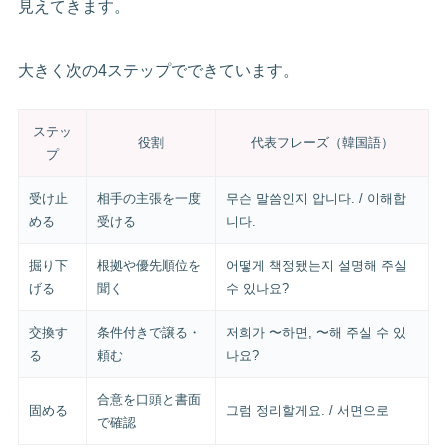
見えてきます。
大きく次の4ステップでできています。
ステッ
役割
代表フレーズ（韓国語）
プ
受け止
相手の主張を一度
무슨 말씀인지 압니다. / 이해합
める
受ける
니다.
掘り下
根拠や優先順位を
어떻게 책정됐는지 설명해 주실
げる
聞く
수 있나요?
交換す
条件付きで譲る・
저희가 〜하면, 〜해 주실 수 있
る
頼む
나요?
合意を口頭と書面
固める
그럼 정리할게요. / 서면으로
で確認