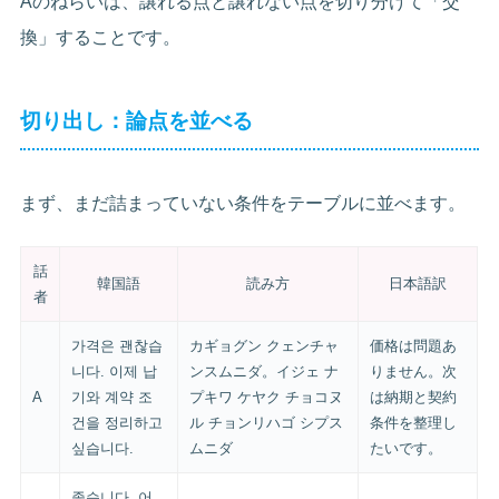
Aのねらいは、譲れる点と譲れない点を切り分けて「交
換」することです。
切り出し：論点を並べる
まず、まだ詰まっていない条件をテーブルに並べます。
話
韓国語
読み方
日本語訳
者
가격은 괜찮습
カギョグン クェンチャ
価格は問題あ
니다. 이제 납
ンスムニダ。イジェ ナ
りません。次
A
기와 계약 조
プキワ ケヤク チョコヌ
は納期と契約
건을 정리하고
ル チョンリハゴ シプス
条件を整理し
싶습니다.
ムニダ
たいです。
좋습니다. 어