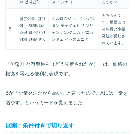
수 있나요?
ス インナヨ
ますか？
もちろんで
물론이죠. 단가
ムルロニジョ。タンガエ
す。単価には
에는 자재비와
ヌン チャジェビワ ソリ
B
材料費と少量
소량 발주가 반
ャン パルジュガ パニョ
発注が反映さ
영돼 있습니다.
ンドェ イッスムニダ
れています。
「어떻게 책정됐는지（どう算定されたか）」は、価格の
根拠を尋ねる便利な表現です。
Bが「少量発注だから高い」と言ったので、Aには「量を
増やす」というカードが見えました。
展開：条件付きで切り返す