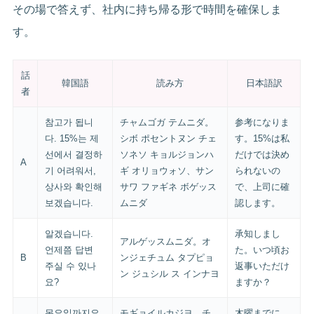
その場で答えず、社内に持ち帰る形で時間を確保しま
す。
話
韓国語
読み方
日本語訳
者
참고가 됩니
チャムゴガ テムニダ。
参考になりま
다. 15%는 제
シボ ポセントヌン チェ
す。15%は私
선에서 결정하
ソネソ キョルジョンハ
だけでは決め
A
기 어려워서,
ギ オリョウォソ、サン
られないの
상사와 확인해
サワ ファギネ ボゲッス
で、上司に確
보겠습니다.
ムニダ
認します。
알겠습니다.
承知しまし
アルゲッスムニダ。オ
언제쯤 답변
た。いつ頃お
B
ンジェチュム タプピョ
주실 수 있나
返事いただけ
ン ジュシル ス インナヨ
요?
ますか？
목요일까지요.
モギョイルカジヨ。チ
木曜までに。