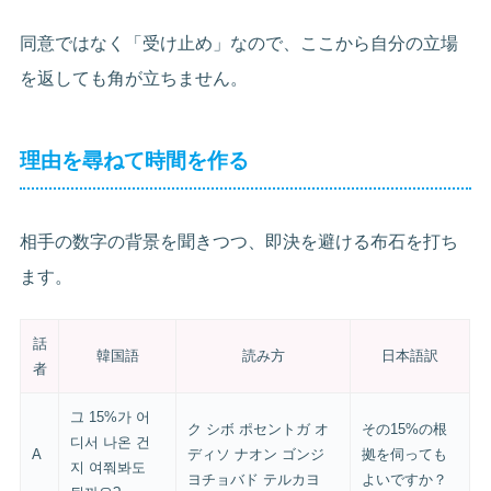
同意ではなく「受け止め」なので、ここから自分の立場
を返しても角が立ちません。
理由を尋ねて時間を作る
相手の数字の背景を聞きつつ、即決を避ける布石を打ち
ます。
話
韓国語
読み方
日本語訳
者
그 15%가 어
ク シボ ポセントガ オ
その15%の根
디서 나온 건
A
ディソ ナオン ゴンジ
拠を伺っても
지 여쭤봐도
ヨチョバド テルカヨ
よいですか？