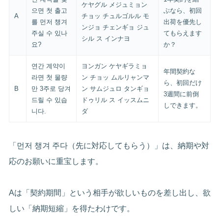
ケヤグル メジュミョン
으면 첫 출고
ぶなら、初回
A
チョッ チュルゴルル モ
를 먼저 챙겨
出荷を優先し
ンジョ チェンギョ ジュ
주실 수 있나
てもらえます
シル ス インナヨ
요?
か？
연간 계약이
ヨンガン ケヤギラミョ
年間契約な
라면 첫 물량
ン チョッ ムルリャンマ
ら、初回だけ
B
만 3주로 당겨
ン サムジュロ タンギョ
3週間に前倒
드릴 수 있습
ドゥリル ス イッスムニ
しできます。
니다.
ダ
「먼저 챙겨 주다（先に対応してもらう）」は、納期や対
応のお願いに重宝します。
Aは「契約期間」という相手が欲しいものを差し出し、欲
しい「納期短縮」を得たわけです。