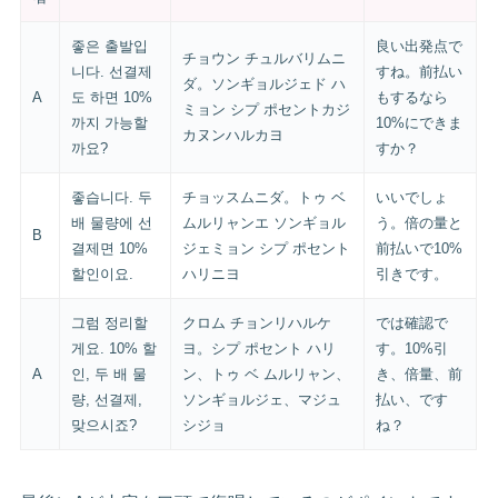
좋은 출발입
良い出発点で
チョウン チュルバリムニ
니다. 선결제
すね。前払い
ダ。ソンギョルジェド ハ
A
도 하면 10%
もするなら
ミョン シプ ポセントカジ
까지 가능할
10%にできま
カヌンハルカヨ
까요?
すか？
좋습니다. 두
チョッスムニダ。トゥ ベ
いいでしょ
배 물량에 선
ムルリャンエ ソンギョル
う。倍の量と
B
결제면 10%
ジェミョン シプ ポセント
前払いで10%
할인이요.
ハリニヨ
引きです。
그럼 정리할
クロム チョンリハルケ
では確認で
게요. 10% 할
ヨ。シプ ポセント ハリ
す。10%引
A
인, 두 배 물
ン、トゥ ベ ムルリャン、
き、倍量、前
량, 선결제,
ソンギョルジェ、マジュ
払い、です
맞으시죠?
シジョ
ね？