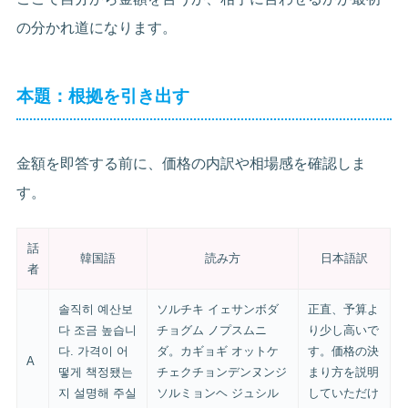
の分かれ道になります。
本題：根拠を引き出す
金額を即答する前に、価格の内訳や相場感を確認しま
す。
話
韓国語
読み方
日本語訳
者
솔직히 예산보
ソルチキ イェサンボダ
正直、予算よ
다 조금 높습니
チョグム ノプスムニ
り少し高いで
다. 가격이 어
ダ。カギョギ オットケ
す。価格の決
A
떻게 책정됐는
チェクチョンデンヌンジ
まり方を説明
지 설명해 주실
ソルミョンヘ ジュシル
していただけ