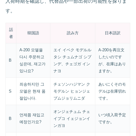
入荷時期を確認し、代替品や一部出荷の可能性を探りま
す。
話
韓国語
読み方
日本語訳
者
A-200 모델을
エイ イベク モデルル
A-200を再注文
다시 주문하고
タシ チュムナゴ シプ
したいのです
B
싶은데, 재고가
ンデ、チェゴガ イン
が、在庫はあり
있나요?
ナヨ
ますか。
죄송하지만 그
チェソンハジマン ク
あいにくそのモ
S
모델은 현재 품
モデルン ヒョンジェ
デルは在庫切れ
절입니다.
プムジョリムニダ
です。
オンジェチュム チェ
언제쯤 재입고
いつ頃入荷予定
B
イプコ イェジョンイ
예정인가요?
ですか。
ンガヨ