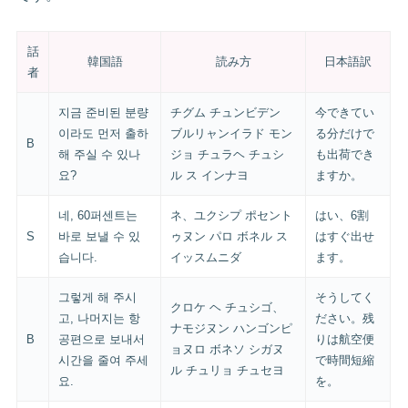
話
韓国語
読み方
日本語訳
者
지금 준비된 분량
チグム チュンビデン
今できてい
이라도 먼저 출하
ブルリャンイラド モン
る分だけで
B
해 주실 수 있나
ジョ チュラヘ チュシ
も出荷でき
요?
ル ス インナヨ
ますか。
네, 60퍼센트는
ネ、ユクシプ ポセント
はい、6割
S
바로 보낼 수 있
ゥヌン パロ ボネル ス
はすぐ出せ
습니다.
イッスムニダ
ます。
그렇게 해 주시
そうしてく
クロケ ヘ チュシゴ、
고, 나머지는 항
ださい。残
ナモジヌン ハンゴンピ
B
공편으로 보내서
りは航空便
ョヌロ ボネソ シガヌ
시간을 줄여 주세
で時間短縮
ル チュリョ チュセヨ
요.
を。