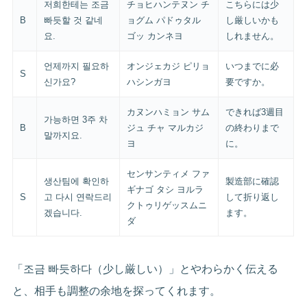
저희한테는 조금
チョヒハンテヌン チ
こちらには少
B
빠듯할 것 같네
ョグム パドゥタル
し厳しいかも
요.
ゴッ カンネヨ
しれません。
언제까지 필요하
オンジェカジ ピリョ
いつまでに必
S
신가요?
ハシンガヨ
要ですか。
カヌンハミョン サム
できれば3週目
가능하면 3주 차
B
ジュ チャ マルカジ
の終わりまで
말까지요.
ヨ
に。
センサンティメ ファ
생산팀에 확인하
製造部に確認
ギナゴ タシ ヨルラ
S
고 다시 연락드리
して折り返し
クトゥリゲッスムニ
겠습니다.
ます。
ダ
「조금 빠듯하다（少し厳しい）」とやわらかく伝える
と、相手も調整の余地を探ってくれます。