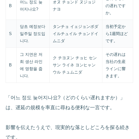
어느 정도 늦
オヌ チョンド ヌジョジ
B
の遅れです
어지나요?
ナヨ
か。
당초 예정보다
タンチョ イェジョンボダ
当初予定か
S
일주일 정도입
イルチュイル チョンドイ
ら1週間ほど
니다.
ムニダ
です。
그 지연은 저
その遅れは
ク チヨヌン チョヒ セン
희 생산 라인
当社の生産
B
サン ライネ ヨンヒャン
에 영향을 줍
ラインに響
ウル チュムニダ
니다.
きます。
「어느 정도 늦어지나요?（どのくらい遅れますか）」
は、遅延の規模を率直に尋ねる便利な一言です。
影響を伝えたうえで、現実的な落としどころを探る続き
です。