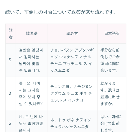
続いて、前倒しの可否について返答が来た流れです。
話
韓国語
読み方
日本語訳
者
절반은 앞당겨
チョルバヌン アプタンギ
半分なら前
서 원하시는
ョソ ウォナシヌン ナル
倒しでご希
S
날짜에 맞출
チャエ マッチュル ス イ
望日に間に
수 있습니다.
ッスムニダ
合います。
좋네요. 나머
助かりま
チョンネヨ。ナモジヌン
지는 그다음
す。残りは
B
クダウム チュエ ボネ チ
주에 보내 주
翌週に出せ
ュシル ス インナヨ
실 수 있나요?
ますか。
네, 두 번에 나
はい、2回に
ネ、トゥ ボネ ナヌォソ
S
눠서 출하하겠
分けて出荷
チュラハゲッスムニダ
습니다.
します。