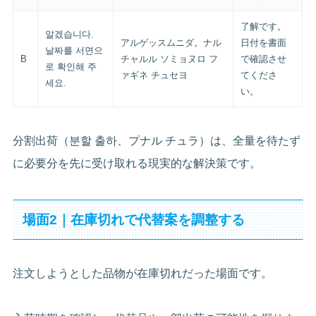
了解です。
알겠습니다.
アルゲッスムニダ。ナル
日付を書面
날짜를 서면으
B
チャルル ソミョヌロ フ
で確認させ
로 확인해 주
ァギネ チュセヨ
てくださ
세요.
い。
分割出荷（분할 출하、プナル チュラ）は、全量を待たず
に必要分を先に受け取れる現実的な解決策です。
場面2｜在庫切れで代替案を調整する
注文しようとした品物が在庫切れだった場面です。