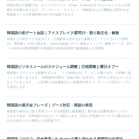
韓国企業との業務では、ネイバーワークス・Gmail・Outlookの3つのメールシステムを理
解する必要があります。 テンプレート・スニペット・自動返信などの機能を活用すれば、
韓国語メールの作成時間を60-70%短縮できます。
韓国語の初デート会話｜アイスブレイク質問15・割り勘文化・解散
韓国人との初デート完全ガイド。江南駅待ち合わせから解散まで、アイスブレイク質問
15、男性奢り vs 割り勘文化、KakaoTalk第二デート連絡タイミング、解散フレーズ、初デ
ートNG10を敬語階層付き韓国語の3段表記実例で徹底解説した実用集。
韓国語ビジネスメールのスケジュール調整｜日程調整と曜日タブー
韓国側とスケジュール調整するとき、「いつ候補を出して、どこを避けるか」の判断に迷
うことが多くあります。 韓国固有の祝日・명절の扱いを誤ると、初手から失礼なメールに
なってしまいます。 この記事では候補提示から会議室共有まで、5シーンの完全テンプレ
を提示します。
韓国語の展示会フレーズ｜ブース対応・商談の表現
韓国語の展示会で使う実用フレーズを場面別に徹底解説。展示会の定番表現をハングル・
カタカナ読み・日本語訳の3点セットで紹介します。日本人学習者がビジネスの展示会をそ
のまま使えるよう構成した保存版です。
韓国語「아이고」完全辞典｜K-dramaで最も使われる感嘆詞の全用法