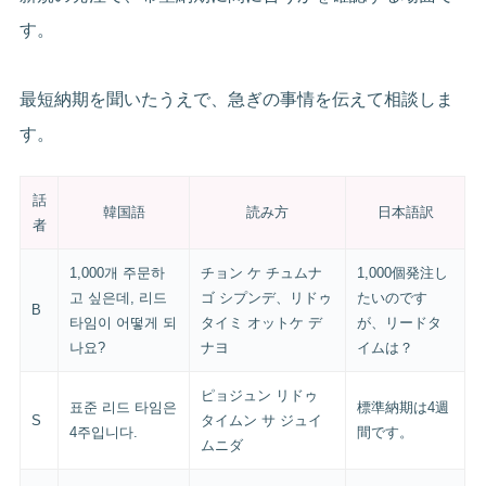
す。
最短納期を聞いたうえで、急ぎの事情を伝えて相談しま
す。
話
韓国語
読み方
日本語訳
者
1,000개 주문하
チョン ケ チュムナ
1,000個発注し
고 싶은데, 리드
ゴ シプンデ、リドゥ
たいのです
B
타임이 어떻게 되
タイミ オットケ デ
が、リードタ
나요?
ナヨ
イムは？
ピョジュン リドゥ
표준 리드 타임은
標準納期は4週
S
タイムン サ ジュイ
4주입니다.
間です。
ムニダ