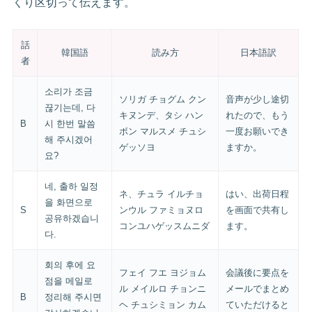
くり区切って伝えます。
話
韓国語
読み方
日本語訳
者
소리가 조금
ソリガ チョグム クン
音声が少し途切
끊기는데, 다
キヌンデ、タシ ハン
れたので、もう
B
시 한번 말씀
ボン マルスメ チュシ
一度お願いでき
해 주시겠어
ゲッソヨ
ますか。
요?
네, 출하 일정
ネ、チュラ イルチョ
はい、出荷日程
을 화면으로
S
ンウル ファミョヌロ
を画面で共有し
공유하겠습니
コンユハゲッスムニダ
ます。
다.
회의 후에 요
フェイ フエ ヨジョム
会議後に要点を
점을 메일로
ル メイルロ チョンニ
メールでまとめ
B
정리해 주시면
ヘ チュシミョン カム
ていただけると