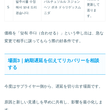
발주서를 수정
パルチュソルル スジョン
更新して
S
해서 보내 드리
ヘソ ボネ ドゥリゲッスム
送りま
겠습니다.
ニダ
す。
価格を「맞춰 주다（合わせる）」という申し出は、急な
変更で相手に譲ってもらう際の好条件です。
場面3｜納期遅延を伝えてリカバリーを相談
する
今度はサプライヤー側から、遅延を切り出す場面です。
原因と新しい見通しを早めに共有し、影響を最小化しま
す。