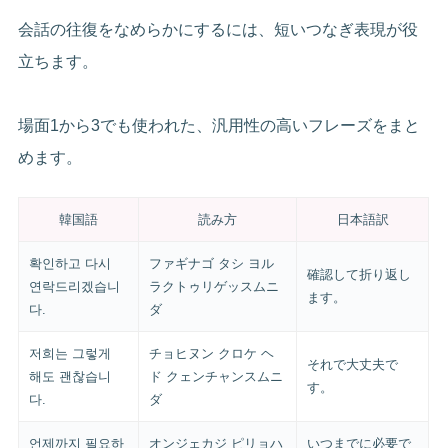
会話の往復をなめらかにするには、短いつなぎ表現が役
立ちます。
場面1から3でも使われた、汎用性の高いフレーズをまと
めます。
韓国語
読み方
日本語訳
확인하고 다시
ファギナゴ タシ ヨル
確認して折り返し
연락드리겠습니
ラクトゥリゲッスムニ
ます。
다.
ダ
저희는 그렇게
チョヒヌン クロケ ヘ
それで大丈夫で
해도 괜찮습니
ド クェンチャンスムニ
す。
다.
ダ
언제까지 필요하
オンジェカジ ピリョハ
いつまでに必要で