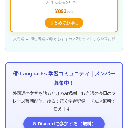
入門+初心者を15%OFF
¥893
税込
まとめてお得に
入門編 → 初心者編 の順がおすすめ／2冊セットなら15%お得
🌍 Langhacks 学習コミュニティ｜メンバー
募集中！
外国語の文章を貼るだけの
AI添削
、17言語の
今日のフ
レーズ
毎朝配信、ゆるく続く学習記録。ぜんぶ
無料
で
使えます。
💬 Discordで参加する（無料）