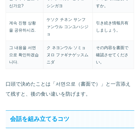
신가요?
シンガヨ
すか。
ケソク チネン サンフ
계속 진행 상황
引き続き情報共有
ァンウル コンユハシジ
을 공유하시죠.
しましょう。
ョ
그 내용을 서면
ク ネヨンウル ソミョ
その内容を書面で
으로 확인하겠습
ヌロ ファギナゲッスム
確認させてくださ
니다.
ニダ
い。
口頭で決めたことは「서면으로（書面で）」と一言添え
て残すと、後の食い違いを防げます。
会話を組み立てるコツ