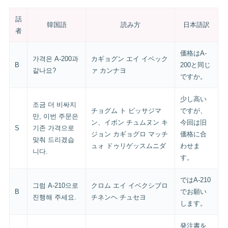
話
韓国語
読み方
日本語訳
者
価格はA-
가격은 A-200과
カギョグン エイ イベック
B
200と同じ
같나요?
ァ カンナヨ
ですか。
少し高い
조금 더 비싸지
チョグム ト ピッサジマ
ですが、
만, 이번 주문은
ン、イボン チュムヌン キ
今回は旧
S
기존 가격으로
ジョン カギョグロ マッチ
価格に合
맞춰 드리겠습
ュォ ドゥリゲッスムニダ
わせま
니다.
す。
ではA-210
그럼 A-210으로
クロム エイ イベクシブロ
B
でお願い
진행해 주세요.
チネンヘ チュセヨ
します。
発注書を