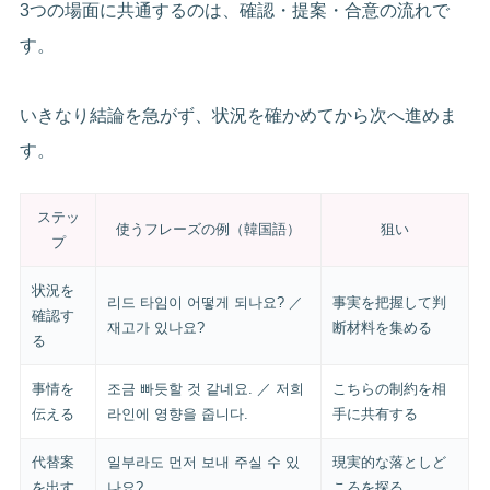
3つの場面に共通するのは、確認・提案・合意の流れで
す。
いきなり結論を急がず、状況を確かめてから次へ進めま
す。
ステッ
使うフレーズの例（韓国語）
狙い
プ
状況を
리드 타임이 어떻게 되나요? ／
事実を把握して判
確認す
재고가 있나요?
断材料を集める
る
事情を
조금 빠듯할 것 같네요. ／ 저희
こちらの制約を相
伝える
라인에 영향을 줍니다.
手に共有する
代替案
일부라도 먼저 보내 주실 수 있
現実的な落としど
を出す
나요?
ころを探る