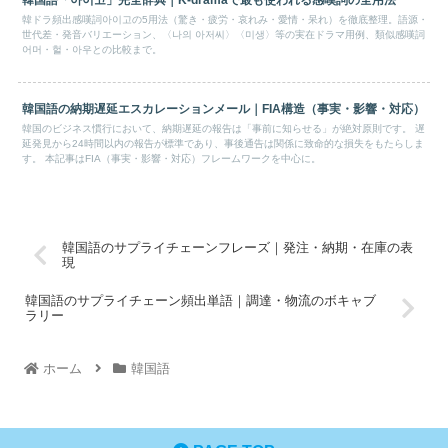
韓ドラ頻出感嘆詞아이고の5用法（驚き・疲労・哀れみ・愛情・呆れ）を徹底整理。語源・
世代差・発音バリエーション、〈나의 아저씨〉〈미생〉等の実在ドラマ用例、類似感嘆詞
어머・헐・아우との比較まで。
韓国語の納期遅延エスカレーションメール｜FIA構造（事実・影響・対応）
韓国のビジネス慣行において、納期遅延の報告は「事前に知らせる」が絶対原則です。 遅
延発見から24時間以内の報告が標準であり、事後通告は関係に致命的な損失をもたらしま
す。 本記事はFIA（事実・影響・対応）フレームワークを中心に。
韓国語のサプライチェーンフレーズ｜発注・納期・在庫の表
現
韓国語のサプライチェーン頻出単語｜調達・物流のボキャブ
ラリー
ホーム
韓国語