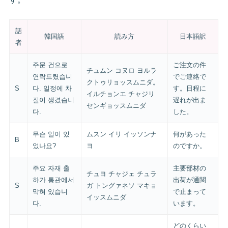
話
韓国語
読み方
日本語訳
者
주문 건으로
ご注文の件
チュムン コヌロ ヨルラ
연락드렸습니
でご連絡で
クトゥリョッスムニダ。
S
다. 일정에 차
す。日程に
イルチョンエ チャジリ
질이 생겼습니
遅れが出ま
センギョッスムニダ
다.
した。
무슨 일이 있
ムスン イリ イッソンナ
何があった
B
었나요?
ヨ
のですか。
주요 자재 출
主要部材の
チュヨ チャジェ チュラ
하가 통관에서
出荷が通関
S
ガ トングァネソ マキョ
막혀 있습니
で止まって
イッスムニダ
다.
います。
どのくらい