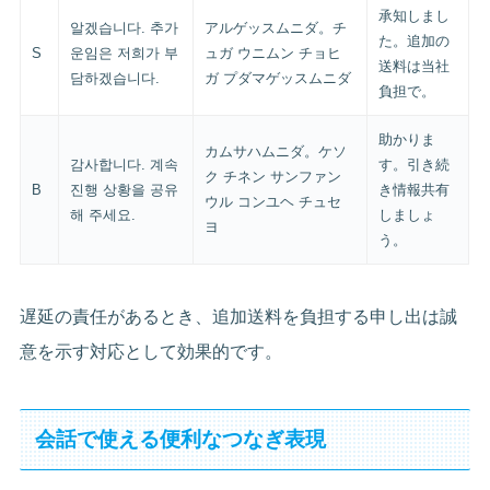
承知しまし
알겠습니다. 추가
アルゲッスムニダ。チ
た。追加の
S
운임은 저희가 부
ュガ ウニムン チョヒ
送料は当社
담하겠습니다.
ガ プダマゲッスムニダ
負担で。
助かりま
カムサハムニダ。ケソ
감사합니다. 계속
す。引き続
ク チネン サンファン
B
진행 상황을 공유
き情報共有
ウル コンユヘ チュセ
해 주세요.
しましょ
ヨ
う。
遅延の責任があるとき、追加送料を負担する申し出は誠
意を示す対応として効果的です。
会話で使える便利なつなぎ表現