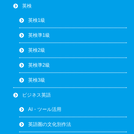
英検
英検1級
英検準1級
英検2級
英検準2級
英検3級
ビジネス英語
AI・ツール活用
英語圏の文化別作法