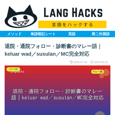
メソッド
単語暗記シート
英語
第二外国語
退院・通院フォロー・診断書のマレー語｜
keluar wad／susulan／MC完全対応
2026.07.03
2026.06.03
マレー語