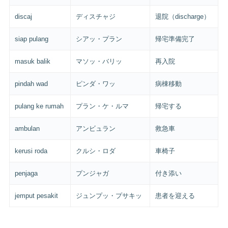
discaj
ディスチャジ
退院（discharge）
siap pulang
シアッ・プラン
帰宅準備完了
masuk balik
マソッ・バリッ
再入院
pindah wad
ピンダ・ワッ
病棟移動
pulang ke rumah
プラン・ケ・ルマ
帰宅する
ambulan
アンビュラン
救急車
kerusi roda
クルシ・ロダ
車椅子
penjaga
プンジャガ
付き添い
jemput pesakit
ジュンプッ・プサキッ
患者を迎える