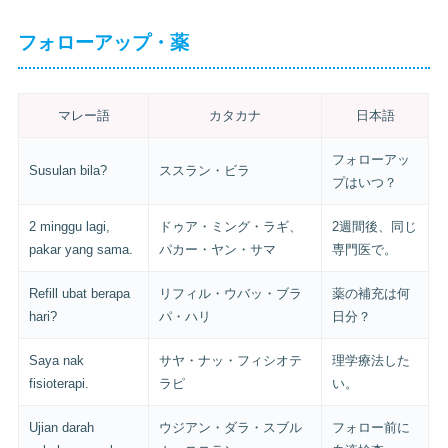
フォローアップ・薬
マレー語
カタカナ
日本語
フォローアッ
Susulan bila?
ススラン・ビラ
プはいつ？
2 minggu lagi,
ドゥア・ミング・ラギ、
2週間後、同じ
pakar yang sama.
パカー・ヤン・サマ
専門医で。
Refill ubat berapa
リフィル・ウバッ・ブラ
薬の補充は何
hari?
パ・ハリ
日分？
Saya nak
サヤ・ナッ・フィシオテ
理学療法した
fisioterapi.
ラピ
い。
Ujian darah
ウジアン・ダラ・スブル
フォロー前に