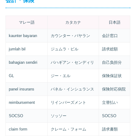
会計・保険
マレー語
カタカナ
日本語
kaunter bayaran
カウンター・バヤラン
会計窓口
jumlah bil
ジュムラ・ビル
請求総額
bahagian sendiri
バハギアン・センディリ
自己負担分
GL
ジー・エル
保険保証状
panel insurans
パネル・インシュランス
保険対応病院
reimbursement
リインバーズメント
立替払い
SOCSO
ソッソー
SOCSO
claim form
クレーム・フォーム
請求書類