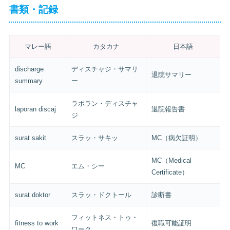
書類・記録
マレー語
カタカナ
日本語
discharge
ディスチャジ・サマリ
退院サマリー
summary
ー
ラポラン・ディスチャ
laporan discaj
退院報告書
ジ
surat sakit
スラッ・サキッ
MC（病欠証明）
MC（Medical
MC
エム・シー
Certificate）
surat doktor
スラッ・ドクトール
診断書
フィットネス・トゥ・
fitness to work
復職可能証明
ワーク