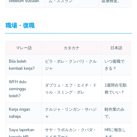
sebelum susulan.
ム・ススラン
血液検査。
職場・復職
マレー語
カタカナ
日本語
Bila boleh
ビラ・ボレ・クンバリ・クル
いつ復職で
kembali kerja?
ジャ
きる？
WFH dulu
ダブリュ・エフ・エイチ・ド
1週間在宅勤
seminggu
ゥル・スミング・ボレ
務でいい？
boleh?
Kerja ringan
クルジャ・リンガン・サハジ
軽作業のみ
sahaja.
ャ
で。
Saya laporkan
サヤ・ラポルカン・クパダ・
HRに報告し
kepada HR.
エイチアール
ます。