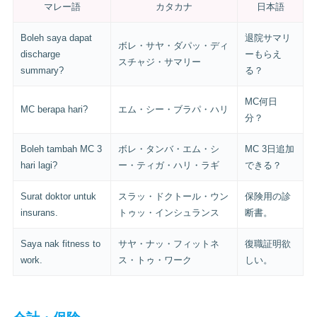
マレー語
カタカナ
日本語
Boleh saya dapat
退院サマリ
ボレ・サヤ・ダパッ・ディ
discharge
ーもらえ
スチャジ・サマリー
summary?
る？
MC何日
MC berapa hari?
エム・シー・ブラパ・ハリ
分？
Boleh tambah MC 3
ボレ・タンバ・エム・シ
MC 3日追加
hari lagi?
ー・ティガ・ハリ・ラギ
できる？
Surat doktor untuk
スラッ・ドクトール・ウン
保険用の診
insurans.
トゥッ・インシュランス
断書。
Saya nak fitness to
サヤ・ナッ・フィットネ
復職証明欲
work.
ス・トゥ・ワーク
しい。