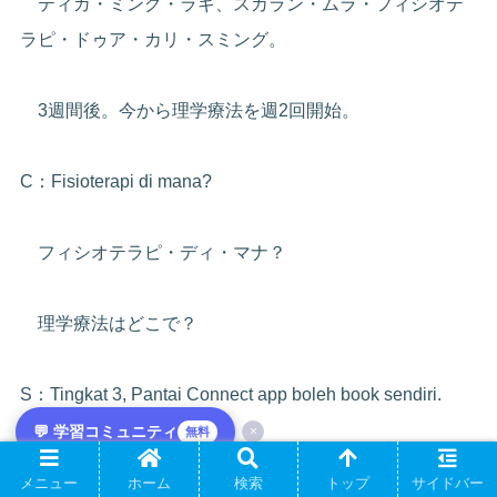
ティガ・ミング・ラギ、スカラン・ムラ・フィシオテ
ラピ・ドゥア・カリ・スミング。
3週間後。今から理学療法を週2回開始。
C：Fisioterapi di mana?
フィシオテラピ・ディ・マナ？
理学療法はどこで？
S：Tingkat 3, Pantai Connect app boleh book sendiri.
💬 学習コミュニティ
×
無料
ティンカッ・ティガ、パンタイ・コネクト・アップ・
メニュー
ホーム
検索
トップ
サイドバー