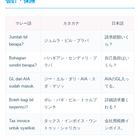
会計・保険
マレー語
カタカナ
日本語
Jumlah bil
請求総額いく
ジュムラ・ビル・ブラパ
berapa?
ら？
Bahagian
バハギアン・センディリ・ブ
自己負担はい
sendiri berapa?
ラパ
くら？
GL dari AIA
ジー・エル・ダリ・AIA・ス
AIAのGL入っ
sudah masuk.
ダ・マソッ
てる。
Boleh bagi bil
ボレ・バギ・ビル・トゥルプ
詳細請求書く
terperinci?
リンチ
れる？
Tax invoice
タックス・インボイス・ウン
会社用税務イ
untuk syarikat.
トゥッ・シャリカッ
ンボイス。