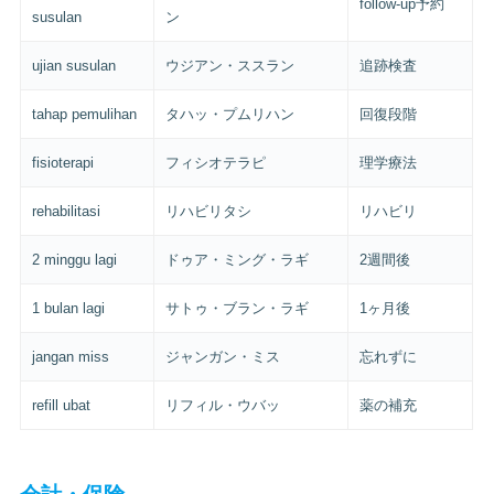
follow-up予約
susulan
ン
ujian susulan
ウジアン・ススラン
追跡検査
tahap pemulihan
タハッ・プムリハン
回復段階
fisioterapi
フィシオテラピ
理学療法
rehabilitasi
リハビリタシ
リハビリ
2 minggu lagi
ドゥア・ミング・ラギ
2週間後
1 bulan lagi
サトゥ・ブラン・ラギ
1ヶ月後
jangan miss
ジャンガン・ミス
忘れずに
refill ubat
リフィル・ウバッ
薬の補充