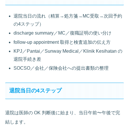
退院当日の流れ（精算→処方箋→MC受取→次回予約
の4ステップ）
discharge summary／MC／復職証明の使い分け
follow-up appointment 取得と検査追加の伝え方
KPJ／Pantai／Sunway Medical／Klinik Kesihatan の
退院手続き差
SOCSO／会社／保険会社への提出書類の整理
退院当日の4ステップ
退院は医師の OK 判断後に始まり、当日午前〜午後で完
結します。