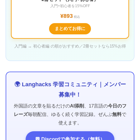
入門+初心者を15%OFF
¥893
税込
まとめてお得に
入門編 → 初心者編 の順がおすすめ／2冊セットなら15%お得
🌍 Langhacks 学習コミュニティ｜メンバー
募集中！
外国語の文章を貼るだけの
AI添削
、17言語の
今日のフ
レーズ
毎朝配信、ゆるく続く学習記録。ぜんぶ
無料
で
使えます。
💬 Discordで参加する（無料）