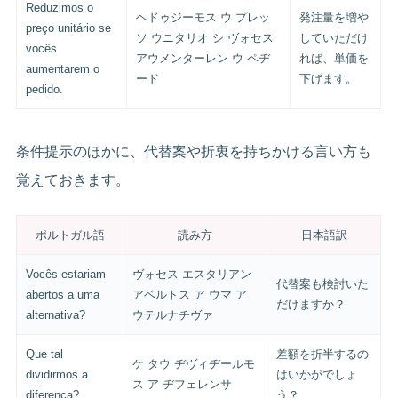
Reduzimos o
ヘドゥジーモス ウ プレッ
発注量を増や
preço unitário se
ソ ウニタリオ シ ヴォセス
していただけ
vocês
アウメンターレン ウ ペヂ
れば、単価を
aumentarem o
ード
下げます。
pedido.
条件提示のほかに、代替案や折衷を持ちかける言い方も
覚えておきます。
ポルトガル語
読み方
日本語訳
Vocês estariam
ヴォセス エスタリアン
代替案も検討いた
abertos a uma
アベルトス ア ウマ ア
だけますか？
alternativa?
ウテルナチヴァ
Que tal
差額を折半するの
ケ タウ ヂヴィヂールモ
dividirmos a
はいかがでしょ
ス ア ヂフェレンサ
diferença?
う？