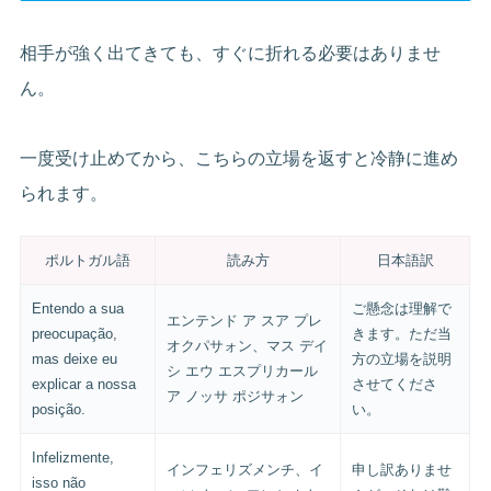
相手が強く出てきても、すぐに折れる必要はありませ
ん。
一度受け止めてから、こちらの立場を返すと冷静に進め
られます。
ポルトガル語
読み方
日本語訳
Entendo a sua
ご懸念は理解で
エンテンド ア スア プレ
preocupação,
きます。ただ当
オクパサォン、マス デイ
mas deixe eu
方の立場を説明
シ エウ エスプリカール
explicar a nossa
させてくださ
ア ノッサ ポジサォン
posição.
い。
Infelizmente,
インフェリズメンチ、イ
申し訳ありませ
isso não