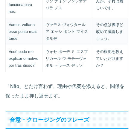
ッソ ナォン フンシオナ
んが、それは難
funciona para
パラ ノス
しいです。
nós.
Vamos voltar a
ヴァモス ヴォウタール
その点は後ほど
esse ponto mais
ア エッシ ポント マイス
改めて議論しま
tarde.
タルヂ
しょう。
Você pode me
ヴォセ ポーヂ ミ エスプ
その根拠を教え
explicar o motivo
リカール ウ モチーヴォ
ていただけます
por trás disso?
ポル トラース ヂッソ
か？
「Não」とだけ言わず、理由や代案を添えると、関係を
保ったまま押し返せます。
合意・クロージングのフレーズ