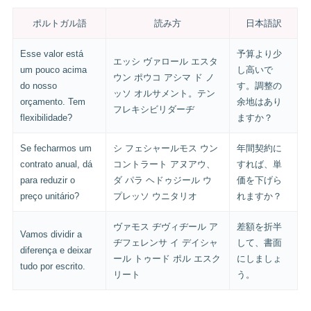
ポルトガル語
読み方
日本語訳
Esse valor está
予算より少
エッシ ヴァロール エスタ
um pouco acima
し高いで
ウン ポウコ アシマ ド ノ
do nosso
す。調整の
ッソ オルサメント。テン
orçamento. Tem
余地はあり
フレキシビリダーヂ
flexibilidade?
ますか？
Se fecharmos um
シ フェシャールモス ウン
年間契約に
contrato anual, dá
コントラート アヌアウ、
すれば、単
para reduzir o
ダ パラ ヘドゥジール ウ
価を下げら
preço unitário?
プレッソ ウニタリオ
れますか？
ヴァモス ヂヴィヂール ア
差額を折半
Vamos dividir a
ヂフェレンサ イ デイシャ
して、書面
diferença e deixar
ール トゥード ポル エスク
にしましょ
tudo por escrito.
リート
う。