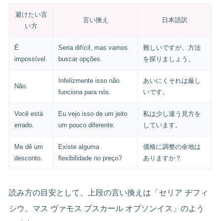
避けたい言
言い換え
日本語訳
い方
É
Seria difícil, mas vamos
難しいですが、方法
impossível.
buscar opções.
を探りましょう。
Infelizmente isso não
あいにくそれは厳し
Não.
funciona para nós.
いです。
Você está
Eu vejo isso de um jeito
私は少し違う見方を
errado.
um pouco diferente.
しています。
Me dê um
Existe alguma
価格に調整の余地は
desconto.
flexibilidade no preço?
ありますか？
読み方の目安として、上段の言い換えは「セリア ヂフィ
シウ、マス ヴァモス ブスカール オプソンイス」のよう