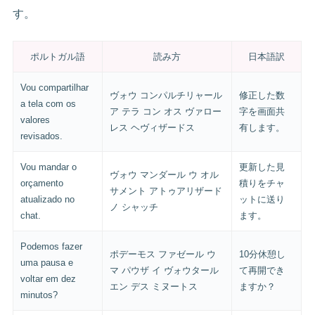
す。
ポルトガル語
読み方
日本語訳
Vou compartilhar
ヴォウ コンパルチリャール
修正した数
a tela com os
ア テラ コン オス ヴァロー
字を画面共
valores
レス ヘヴィザードス
有します。
revisados.
Vou mandar o
更新した見
ヴォウ マンダール ウ オル
orçamento
積りをチャ
サメント アトゥアリザード
atualizado no
ットに送り
ノ シャッチ
chat.
ます。
Podemos fazer
ポデーモス ファゼール ウ
10分休憩し
uma pausa e
マ パウザ イ ヴォウタール
て再開でき
voltar em dez
エン デス ミヌートス
ますか？
minutos?