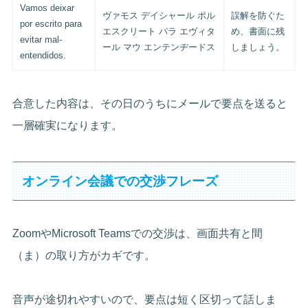
Vamos deixar
ヴァモス デイシャール ポル
誤解を防ぐた
por escrito para
エスクリート パラ エヴィタ
め、書面に残
evitar mal-
ール マウ エンテンヂードス
しましょう。
entendidos.
合意した内容は、その日のうちにメールで要点を送ると
一層確実になります。
オンライン会議での交渉フレーズ
ZoomやMicrosoft Teamsでの交渉は、画面共有と間
（ま）の取り方がカギです。
音声が途切れやすいので、要点は短く区切って話しま