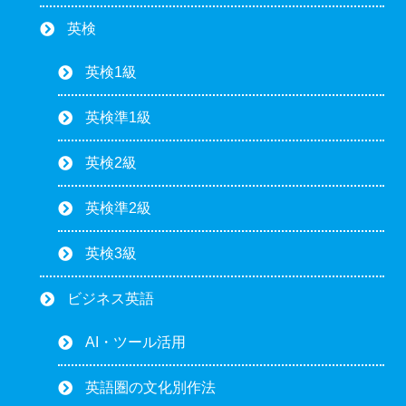
英検
英検1級
英検準1級
英検2級
英検準2級
英検3級
ビジネス英語
AI・ツール活用
英語圏の文化別作法