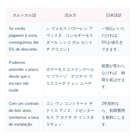
ポルトガル語
読み方
日本語訳
Se vocês
シ ヴォセス パガーレン ア
一括払いいた
pagarem à vista,
ヴィスタ、コンセギーモス
だければ、
conseguimos dar
ダール シンコ ポル セント
5%お値引き
5% de desconto.
ヂ デスコント
できます。
Podemos
範囲が変わら
estender o prazo,
ポデーモス エステンデール
なければ、納
desde que o
ウ プラーゾ、デズヂ ケ ウ
期を延ばせま
escopo não
エスコーポ ナォン ムーヂ
す。
mude.
Com um contrato
コン ウン コントラート ヂ
2年契約な
de dois anos,
ドイス アノス、イゼンター
ら、初期費用
isentamos a taxa
モス ア タクサ ヂ インスタ
を無料にしま
de instalação.
ラサォン
す。