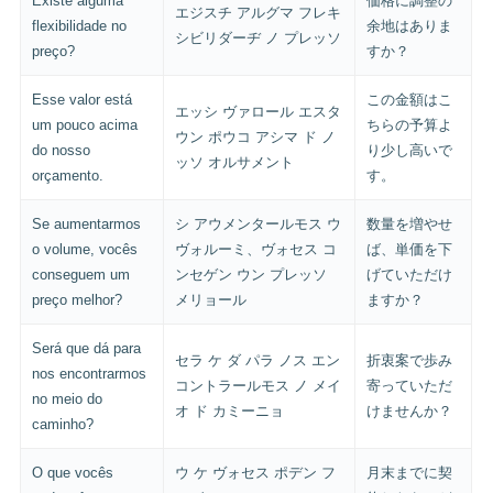
Existe alguma
価格に調整の
エジスチ アルグマ フレキ
flexibilidade no
余地はありま
シビリダーヂ ノ プレッソ
preço?
すか？
Esse valor está
この金額はこ
エッシ ヴァロール エスタ
um pouco acima
ちらの予算よ
ウン ポウコ アシマ ド ノ
do nosso
り少し高いで
ッソ オルサメント
orçamento.
す。
Se aumentarmos
シ アウメンタールモス ウ
数量を増やせ
o volume, vocês
ヴォルーミ、ヴォセス コ
ば、単価を下
conseguem um
ンセゲン ウン プレッソ
げていただけ
preço melhor?
メリョール
ますか？
Será que dá para
セラ ケ ダ パラ ノス エン
折衷案で歩み
nos encontrarmos
コントラールモス ノ メイ
寄っていただ
no meio do
オ ド カミーニョ
けませんか？
caminho?
O que vocês
ウ ケ ヴォセス ポデン フ
月末までに契