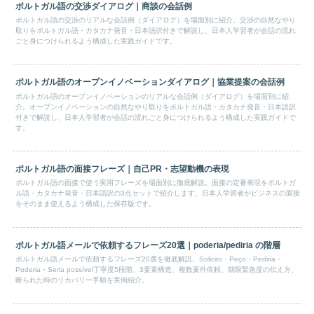
ポルトガル語の交渉ダイアログ｜商談の会話例
ポルトガル語の交渉のリアルな会話例（ダイアログ）を場面別に紹介。交渉の自然なやり
取りをポルトガル語・カタカナ発音・日本語訳付きで解説し、日本人学習者が会話の流れ
ごと身につけられるよう構成した実践ガイドです。
ポルトガル語のオープンイノベーションダイアログ｜協業提案の会話例
ポルトガル語のオープンイノベーションのリアルな会話例（ダイアログ）を場面別に紹
介。オープンイノベーションの自然なやり取りをポルトガル語・カタカナ発音・日本語訳
付きで解説し、日本人学習者が会話の流れごと身につけられるよう構成した実践ガイドで
す。
ポルトガル語の面接フレーズ｜自己PR・志望動機の表現
ポルトガル語の面接で使う実用フレーズを場面別に徹底解説。面接の定番表現をポルトガ
ル語・カタカナ発音・日本語訳の3点セットで紹介します。日本人学習者がビジネスの面接
をそのまま使えるよう構成した保存版です。
ポルトガル語メールで依頼するフレーズ20選｜poderia/pediria の階層
ポルトガル語メールで依頼するフレーズ20選を徹底解説。Solicito・Peço・Pediria・
Poderia・Seria possível丁寧度5段階、3要素構造、複数案件依頼、期限緊急度の伝え方、
断られた時のリカバリー手順を実例紹介。