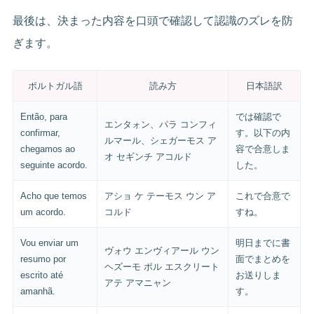
最後は、決まった内容を口頭で確認して認識のズレを防
ぎます。
ポルトガル語
読み方
日本語訳
Então, para
では確認で
エンタォン、パラ コンフィ
confirmar,
す。以下の内
ルマール、シェガーモス ア
chegamos ao
容で合意しま
オ セギンチ アコルド
seguinte acordo.
した。
Acho que temos
アショ ケ テーモス ウン ア
これで合意で
um acordo.
コルド
すね。
Vou enviar um
明日までに書
ヴォウ エンヴィアール ウン
resumo por
面でまとめを
ヘズーモ ポル エスクリート
escrito até
お送りしま
アテ アマニャン
amanhã.
す。