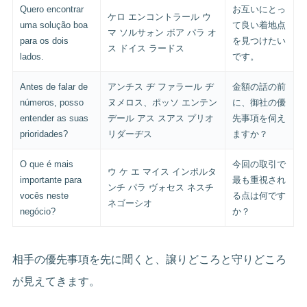
Quero encontrar
お互いにとっ
ケロ エンコントラール ウ
uma solução boa
て良い着地点
マ ソルサォン ボア パラ オ
para os dois
を見つけたい
ス ドイス ラードス
lados.
です。
Antes de falar de
アンチス ヂ ファラール ヂ
金額の話の前
números, posso
ヌメロス、ポッソ エンテン
に、御社の優
entender as suas
デール アス スアス プリオ
先事項を伺え
prioridades?
リダーヂス
ますか？
O que é mais
今回の取引で
ウ ケ エ マイス インポルタ
importante para
最も重視され
ンチ パラ ヴォセス ネスチ
vocês neste
る点は何です
ネゴーシオ
negócio?
か？
相手の優先事項を先に聞くと、譲りどころと守りどころ
が見えてきます。