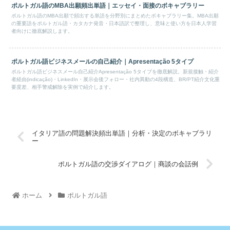
ポルトガル語のMBA出願頻出単語｜エッセイ・面接のボキャブラリー
ポルトガル語のMBA出願で頻出する単語を分野別にまとめたボキャブラリー集。MBA出願
の重要語をポルトガル語・カタカナ発音・日本語訳で整理し、意味と使い方を日本人学習
者向けに徹底解説します。
ポルトガル語ビジネスメールの自己紹介｜Apresentação 5タイプ
ポルトガル語ビジネスメール自己紹介Apresentação 5タイプを徹底解説。新規接触・紹介
者経由(indicação)・LinkedIn・展示会後フォロー・社内異動の4段構造、BR/PT紹介文化重
要度差、相手警戒解除を実例で紹介します。
イタリア語の問題解決頻出単語｜分析・決定のボキャブラリ
ー
ポルトガル語の交渉ダイアログ｜商談の会話例
ホーム
ポルトガル語