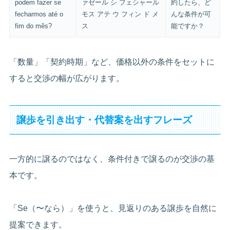
podem fazer se
ァゼール シ フェシャール
約したら、ど
fecharmos até o
モス アテ ウ フィン ド メ
んな条件が可
fim do mês?
ス
能ですか？
「数量」「契約時期」など、価格以外の条件をセットに
すると交渉の幅が広がります。
譲歩を引き出す・代替案を出すフレーズ
一方的に譲るのではなく、条件付きで譲るのが交渉の基
本です。
「Se（〜なら）」を使うと、見返りのある譲歩を自然に
提案できます。