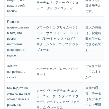
モーヂェリ、アナー ヴィシュ
вышла этой
最新モデル
ラ エータイ ヴィスノーイ
весной.
です。
Главное
преимущество
グラーヴナエ プリイムーシシ
最大の特長
в том, что
ェストヴァ フ トーム、シュト
は、設定時
время
ー ヴレーミャ ナストロイキ
間を半分に
настройки
サクラシシャーエッツァ ヴド
できる点で
сокращается
ヴォーエ
す。
вдвое.
Хотите
ご自身で試
ハチーチェ パプローバヴァチ
попробовать
してみます
サーミ
сами?
か？
Как видите на
画面の通
カーク ヴィーヂチェ ナ エク
экране, данные
り、データ
ラーニェ、ダーンヌィエ アブ
обновляются в
はリアルタ
ナヴリャーユッツァ ヴ リアー
реальном
イムで更新
リナム ヴレーミニ