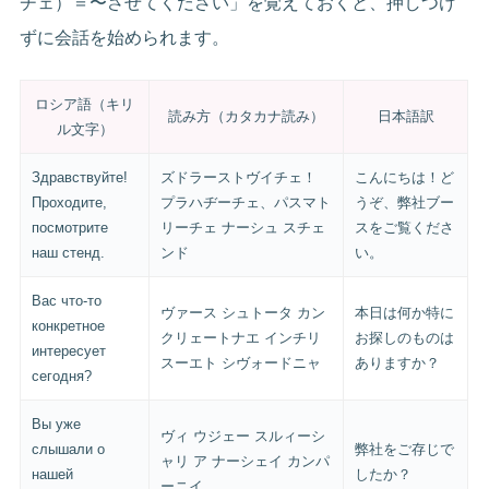
チェ）＝〜させてください」を覚えておくと、押しつけ
ずに会話を始められます。
ロシア語（キリ
読み方（カタカナ読み）
日本語訳
ル文字）
Здравствуйте!
ズドラーストヴイチェ！
こんにちは！ど
Проходите,
プラハヂーチェ、パスマト
うぞ、弊社ブー
посмотрите
リーチェ ナーシュ スチェ
スをご覧くださ
наш стенд.
ンド
い。
Вас что-то
ヴァース シュトータ カン
本日は何か特に
конкретное
クリェートナエ インチリ
お探しのものは
интересует
スーエト シヴォードニャ
ありますか？
сегодня?
Вы уже
ヴィ ウジェー スルィーシ
слышали о
弊社をご存じで
ャリ ア ナーシェイ カンパ
нашей
したか？
ーニイ