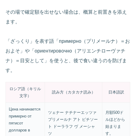
その場で確定額を出せない場合は、概算と前置きを添え
ます。
「ざっくり」を表す語「примерно（プリメールナ）＝お
およそ」や「ориентировочно（アリエンチローヴァチ
ナ）＝目安として」を使うと、後で食い違うのを防げま
す。
ロシア語（キリル
読み方（カタカナ読み）
日本語訳
文字）
Цена начинается
ツェナー ナチナーエッツァ
月額500ド
примерно от
プリメールナ アト ピチソー
ルほどから
пятисот
ト ドーララフ ヴ メーシャ
始まりま
долларов в
ツ
す。