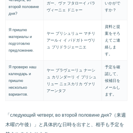
ガー、ヴァ フタローイ パラ
いかがで
второй половине
ヴィーニェ ドニャー
すか？
дня?
資料と提
Я пришлю
ヤー プリシュリュー マチリ
案をそろ
материалы и
アールィ イ パドガトーヴリ
えてご連
подготовлю
ュ プリドラジェーニエ
絡しま
предложение.
す。
Я проверю наш
予定を確
ヤー プラヴェーリュ ナーシ
календарь и
認して、
ュ カリンダーリ イ プリシュ
пришлю
候補日を
リュー ニェスカリカ ヴァリ
несколько
メールし
アーンタフ
вариантов.
ます。
「следующий четверг, во второй половине дня?（来週
木曜の午後）」と具体的な日時を出すと、相手も予定を