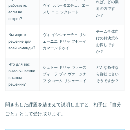
れば、どの業
работаете,
ヴィ ラボータエチェ、エー
界の方です
если не
スリ ニェ シクレート
か？
секрет?
チーム全体向
Вы ищете
ヴィ イシシェーチェ リシ
けの解決策を
решение для
ェーニエ ドリャ フセーイ
お探しです
всей команды?
カマーンドゥイ
か？
Что для вас
シュトー ドリャ ヴァース
どんな条件な
было бы важно
ブィーラ ブィ ヴァージナ
ら御社に合い
в таком
フ タコーム リシェーニイ
そうですか？
решении?
聞き出した課題を踏まえて説明し直すと、相手は「自分
ごと」として受け取ります。