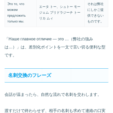
Это то, что
それは弊社
エータ トー、シュトー モー
можем
にしかご提
ジェム プリドラジーチ トー
предложить
供できない
リカ ムィ
только мы.
ものです。
「Наше главное отличие — это …（弊社の強み
は…）」は、差別化ポイントを一文で言い切る便利な型
です。
名刺交換のフレーズ
会話が温まったら、自然な流れで名刺を交わします。
渡すだけで終わらせず、相手の名刺も求めて連絡の口実