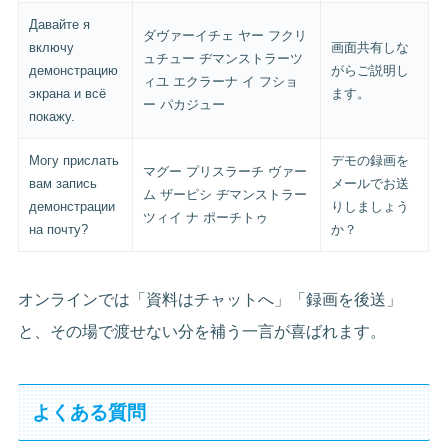
Давайте я
ダヴァーイチェ ヤー フクリ
включу
画面共有しな
ュチュー ヂマンストラーツ
демонстрацию
がらご説明し
ィユ エクラーナ イ フショ
экрана и всё
ます。
ー パカジュー
покажу.
Могу прислать
デモの録画を
マグー プリスラーチ ヴァー
вам запись
メールでお送
ム ザーピシ ヂマンストラー
демонстрации
りしましょう
ツィイ ナ ポーチトゥ
на почту?
か？
オンラインでは「資料はチャットへ」「録画を後送」
と、その場で渡せない分を補う一言が喜ばれます。
よくある質問