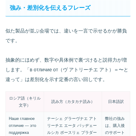
強み・差別化を伝えるフレーズ
似た製品が並ぶ会場では、違いを一言で示せるかが勝負
です。
抽象的にほめず、数字や具体例で裏づけると説得力が増
します。「в отличие от（ヴ アトリーチエ アト）＝〜と
違って」は差別化を示す定番の言い回しです。
ロシア語（キリル
読み方（カタカナ読み）
日本語訳
文字）
Наше главное
ナーシェ グラーヴナエ アト
弊社の強み
отличие — это
リーチエ エータ パッヂェー
は、購入後
поддержка
ルシカ ポースリェ プラダー
のサポート