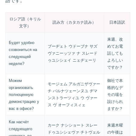
語です。
ロシア語（キリル
読み方（カタカナ読み）
日本語訳
文字）
来週、改
Будет удобно
ブーヂェト ウドーブナ サズ
めてお電
созвониться на
ヴァニーッツァ ナ スレード
話しても
следующей
ゥユシシェイ ニェヂェーリ
よろしい
неделе?
ですか？
Можем
御社で本
モージェム アルガニザヴァー
организовать
格的なデ
チ パルナツェーンヌユ ヂマ
полноценную
モの場を
ンストラーツィユ ウ ヴァー
демонстрацию у
設けられ
ス ヴ オーフィスィェ
вас в офисе?
ますか？
Как насчёт
カーク ナシショート スレー
来週木曜
следующего
ドゥユシシェヴァ チトヴェル
の午後は
четверга, во