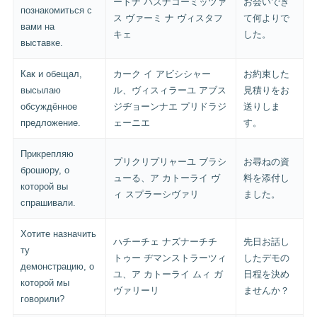
ートナ パズナコーミッツァ
お会いでき
познакомиться с
ス ヴァーミ ナ ヴィスタフ
て何よりで
вами на
キェ
した。
выставке.
Как и обещал,
カーク イ アビシシャー
お約束した
высылаю
ル、ヴィスィラーユ アブス
見積りをお
обсуждённое
ジヂョーンナエ プリドラジ
送りしま
предложение.
ェーニエ
す。
Прикрепляю
プリクリプリャーユ ブラシ
お尋ねの資
брошюру, о
ューる、ア カトーライ ヴ
料を添付し
которой вы
ィ スプラーシヴァリ
ました。
спрашивали.
Хотите назначить
ハチーチェ ナズナーチチ
先日お話し
ту
トゥー ヂマンストラーツィ
したデモの
демонстрацию, о
ユ、ア カトーライ ムィ ガ
日程を決め
которой мы
ヴァリーリ
ませんか？
говорили?