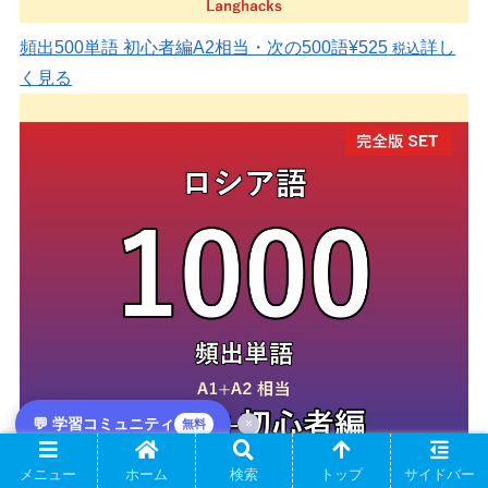
頻出500単語 初心者編
A2相当・次の500語
¥525
詳し
税込
く見る
💬 学習コミュニティ
×
無料
メニュー
ホーム
検索
トップ
サイドバー