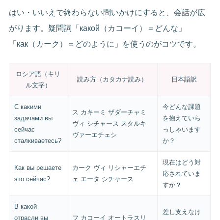
はい・いいえで終わらない問いかけにすると、会話が広
がります。疑問詞「какой（カコーイ）＝どんな」
「как（カーク）＝どのように」を使うのがコツです。
ロシア語（キリ
読み方（カタカナ読み）
日本語訳
ル文字）
С какими
今どんな課題
ス カキーミ ザダーチャミ
задачами вы
を抱えていら
ヴィ シチャース スタルキ
сейчас
っしゃいます
ヴァーエチェシ
сталкиваетесь?
か？
現在はどう対
Как вы решаете
カーク ヴィ リシャーエチ
応されていま
это сейчас?
ェ エータ シチャース
すか？
В какой
差し支えなけ
отрасли вы
フ カコーイ オートラスリ