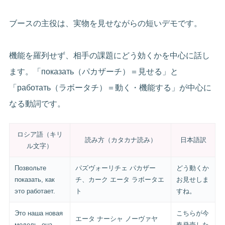
ブースの主役は、実物を見せながらの短いデモです。
機能を羅列せず、相手の課題にどう効くかを中心に話し
ます。「показать（パカザーチ）＝見せる」と
「работать（ラボータチ）＝動く・機能する」が中心に
なる動詞です。
ロシア語（キリ
読み方（カタカナ読み）
日本語訳
ル文字）
Позвольте
パズヴォーリチェ パカザー
どう動くか
показать, как
チ、カーク エータ ラボータエ
お見せしま
это работает.
ト
すね。
Это наша новая
こちらが今
エータ ナーシャ ノーヴァヤ
модель, она
春発売した