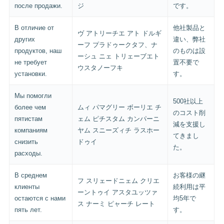
после продажи.
ジ
です。
В отличие от
他社製品と
ヴ アトリーチエ アト ドルギ
других
違い、弊社
ーフ プラドゥークタフ、ナ
продуктов, наш
のものは設
ーシュ ニェ トリェーブエト
не требует
置不要で
ウスタノーフキ
установки.
す。
Мы помогли
500社以上
более чем
ムィ パマグリー ボーリエ チ
のコスト削
пятистам
ェム ピチスタム カンパーニ
減を支援し
компаниям
ヤム スニーズィチ ラスホー
てきまし
снизить
ドゥイ
た。
расходы.
В среднем
お客様の継
フ スリェードニェム クリエ
клиенты
続利用は平
ーントゥイ アスタユッツァ
остаются с нами
均5年で
ス ナーミ ピャーチ レート
пять лет.
す。