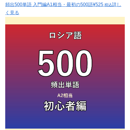
頻出500単語 入門編
A1相当・最初の500語
¥525
詳し
税込
く見る