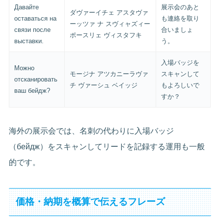
Давайте
展示会のあと
ダヴァーイチェ アスタヴァ
оставаться на
も連絡を取り
ーッツァ ナ スヴィャズィー
связи после
合いましょ
ポースリェ ヴィスタフキ
выставки.
う。
入場バッジを
Можно
モージナ アツカニーラヴァ
スキャンして
отсканировать
チ ヴァーシュ ベイッジ
もよろしいで
ваш бейдж?
すか？
海外の展示会では、名刺の代わりに入場バッジ
（бейдж）をスキャンしてリードを記録する運用も一般
的です。
価格・納期を概算で伝えるフレーズ