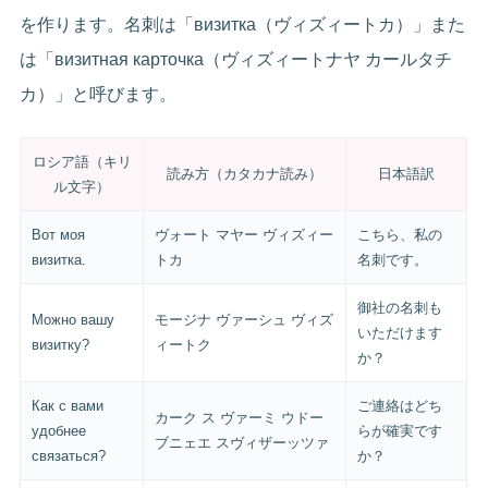
を作ります。名刺は「визитка（ヴィズィートカ）」また
は「визитная карточка（ヴィズィートナヤ カールタチ
カ）」と呼びます。
ロシア語（キリ
読み方（カタカナ読み）
日本語訳
ル文字）
Вот моя
ヴォート マヤー ヴィズィー
こちら、私の
визитка.
トカ
名刺です。
御社の名刺も
Можно вашу
モージナ ヴァーシュ ヴィズ
いただけます
визитку?
ィートク
か？
Как с вами
ご連絡はどち
カーク ス ヴァーミ ウドー
удобнее
らが確実です
ブニェエ スヴィザーッツァ
связаться?
か？