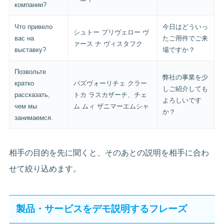
компании?
Что привело
今日はどういっ
シュトー プリヴェロー ヴ
вас на
たご用件でご来
ァース ナ ヴィスタフク
выставку?
場ですか？
Позвольте
弊社の事業を少
кратко
パズヴォーリチェ クラー
しご紹介しても
рассказать,
トカ ラスカザーチ、チェ
よろしいです
чем мы
ム ムィ ザニマーエムシャ
か？
занимаемся.
相手の目的を先に聞くと、そのあとの説明を相手に合わ
せて絞り込めます。
製品・サービスをデモ説明するフレーズ