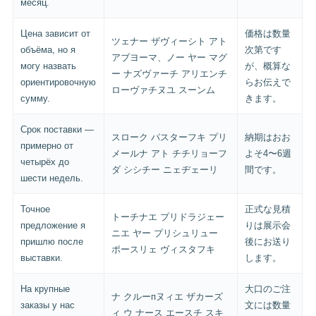
месяц.
Цена зависит от
価格は数量
ツェナー ザヴィーシト アト
объёма, но я
次第です
アブヨーマ、ノー ヤー マグ
могу назвать
が、概算な
ー ナズヴァーチ アリエンチ
ориентировочную
らお伝えで
ローヴァチヌユ スーンム
сумму.
きます。
Срок поставки —
スローク パスターフキ プリ
納期はおお
примерно от
メールナ アト チチリョーフ
よそ4〜6週
четырёх до
ダ シシチー ニェヂェーリ
間です。
шести недель.
Точное
正式な見積
トーチナエ プリドラジェー
предложение я
りは展示会
ニエ ヤー プリシュリュー
пришлю после
後にお送り
ポースリェ ヴィスタフキ
выставки.
します。
На крупные
大口のご注
ナ クルーпヌィエ ザカーズ
заказы у нас
文には数量
ィ ウ ナース エースチ スキ