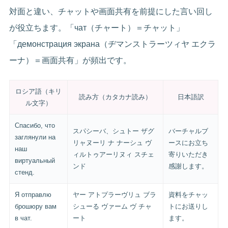
対面と違い、チャットや画面共有を前提にした言い回し
が役立ちます。「чат（チャート）＝チャット」
「демонстрация экрана（ヂマンストラーツィヤ エクラ
ーナ）＝画面共有」が頻出です。
ロシア語（キリ
読み方（カタカナ読み）
日本語訳
ル文字）
Спасибо, что
スパシーバ、シュトー ザグ
バーチャルブ
заглянули на
リャヌーリ ナ ナーシュ ヴ
ースにお立ち
наш
ィルトゥアーリヌィ スチェ
寄りいただき
виртуальный
ンド
感謝します。
стенд.
Я отправлю
ヤー アトプラーヴリュ ブラ
資料をチャッ
брошюру вам
シューる ヴァーム ヴ チャ
トにお送りし
в чат.
ート
ます。