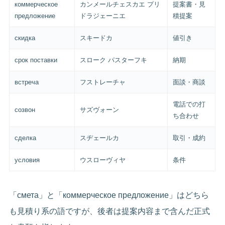
коммерческое
カンメールチェスカエ プリ
提案書・見
предложение
ドラジェーニエ
積提案
скидка
スキードカ
値引き
срок поставки
スローク パスターフキ
納期
встреча
フストレーチャ
面談・商談
電話での打
созвон
サズヴォーン
ち合わせ
сделка
スヂェールカ
取引・成約
условия
ウスローヴィヤ
条件
「смета」と「коммерческое предложение」はどちら
も見積り系の語ですが、後者は提案内容まで含んだ正式