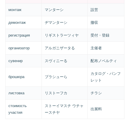
монтаж
マンターシ
設営
демонтаж
ヂマンターシ
撤収
регистрация
リギストラーツィヤ
受付・登録
организатор
アルガニザータる
主催者
сувенир
スヴィニーる
配布ノベルティ
カタログ・パンフ
брошюра
ブラシューら
レット
листовка
リストーフカ
チラシ
стоимость
ストーイマスチ ウチャ
出展料
участия
ースチヤ