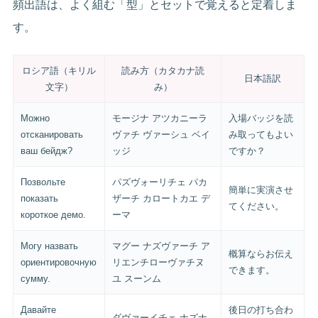
頻出語は、よく組む「型」とセットで覚えると定着しま
す。
ロシア語（キリル
読み方（カタカナ読
日本語訳
文字）
み）
Можно
モージナ アツカニーラ
入場バッジを読
отсканировать
ヴァチ ヴァーシュ ベイ
み取ってもよい
ваш бейдж?
ッジ
ですか？
Позвольте
パズヴォーリチェ パカ
簡単に実演させ
показать
ザーチ カロートカエ デ
てください。
короткое демо.
ーマ
Могу назвать
マグー ナズヴァーチ ア
概算ならお伝え
ориентировочную
リエンチローヴァチヌ
できます。
сумму.
ユ スーンム
Давайте
後日の打ち合わ
ダヴァーイチェ ナズナ