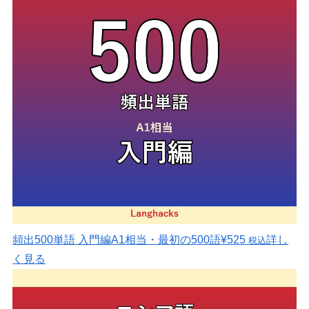
頻出500単語 入門編
A1相当・最初の500語
¥525
詳し
税込
く見る