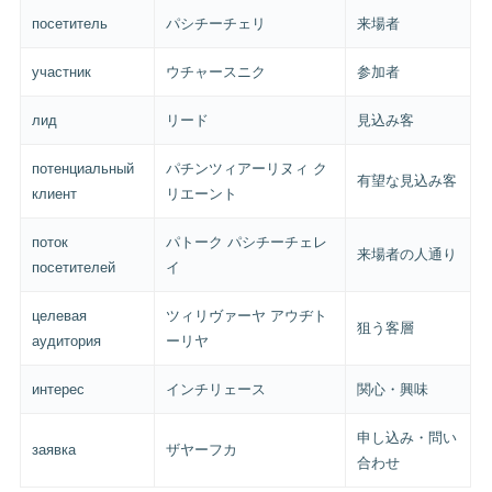
посетитель
パシチーチェリ
来場者
участник
ウチャースニク
参加者
лид
リード
見込み客
потенциальный
パチンツィアーリヌィ ク
有望な見込み客
клиент
リエーント
поток
パトーク パシチーチェレ
来場者の人通り
посетителей
イ
целевая
ツィリヴァーヤ アウヂト
狙う客層
аудитория
ーリヤ
интерес
インチリェース
関心・興味
申し込み・問い
заявка
ザヤーフカ
合わせ