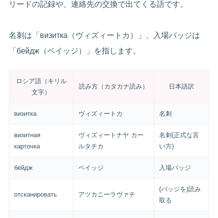
リードの記録や、連絡先の交換で出てくる語です。
名刺は「визитка（ヴィズィートカ）」、入場バッジは
「бейдж（ベイッジ）」を指します。
ロシア語（キリル
読み方（カタカナ読み）
日本語訳
文字）
визитка
ヴィズィートカ
名刺
визитная
ヴィズィートナヤ カー
名刺(正式な言
карточка
ルタチカ
い方)
бейдж
ベイッジ
入場バッジ
(バッジを)読み
отсканировать
アツカニーラヴァチ
取る