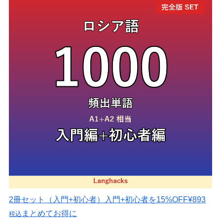
2冊セット（入門+初心者）
入門+初心者を15%OFF
¥893
まとめてお得に
税込