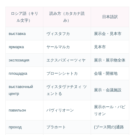
ロシア語（キリ
読み方（カタカナ読
日本語訳
ル文字）
み）
выставка
ヴィスタフカ
展示会・見本市
ярмарка
ヤールマルカ
見本市
экспозиция
エクスパズィーツィヤ
展示・展示物全体
площадка
プローシシャトカ
会場・開催地
выставочный
ヴィスタヴァチヌィ ツ
展示・会議施設
центр
ェントる
展示ホール・パビ
павильон
パヴィリオーン
リオン
проход
プラホート
(ブース間の)通路