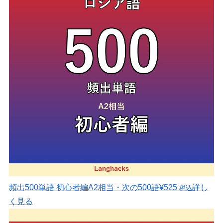
頻出500単語 初心者編
A2相当・次の500語
¥525
詳し
税込
く見る