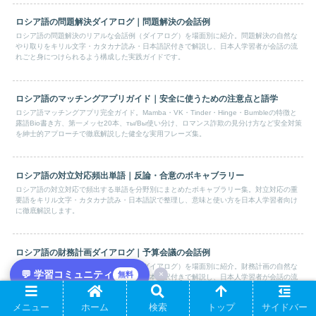
ロシア語の問題解決ダイアログ｜問題解決の会話例
ロシア語の問題解決のリアルな会話例（ダイアログ）を場面別に紹介。問題解決の自然な
やり取りをキリル文字・カタカナ読み・日本語訳付きで解説し、日本人学習者が会話の流
れごと身につけられるよう構成した実践ガイドです。
ロシア語のマッチングアプリガイド｜安全に使うための注意点と語学
ロシア語マッチングアプリ完全ガイド。Mamba・VK・Tinder・Hinge・Bumbleの特徴と
露語Bio書き方、第一メッセ20本、ты/Вы使い分け、ロマンス詐欺の見分け方など安全対策
を紳士的アプローチで徹底解説した健全な実用フレーズ集。
ロシア語の対立対応頻出単語｜反論・合意のボキャブラリー
ロシア語の対立対応で頻出する単語を分野別にまとめたボキャブラリー集。対立対応の重
要語をキリル文字・カタカナ読み・日本語訳で整理し、意味と使い方を日本人学習者向け
に徹底解説します。
ロシア語の財務計画ダイアログ｜予算会議の会話例
ロシア語の財務計画のリアルな会話例（ダイアログ）を場面別に紹介。財務計画の自然な
💬 学習コミュニティ
×
無料
やり取りをキリル文字・カタカナ読み・日本語訳付きで解説し、日本人学習者が会話の流
れごと身につけられるよう構成した実践ガイドです。
メニュー
ホーム
検索
トップ
サイドバー