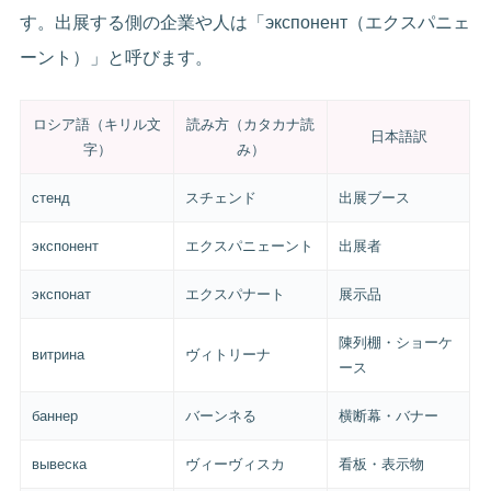
す。出展する側の企業や人は「экспонент（エクスパニェ
ーント）」と呼びます。
ロシア語（キリル文
読み方（カタカナ読
日本語訳
字）
み）
стенд
スチェンド
出展ブース
экспонент
エクスパニェーント
出展者
экспонат
エクスパナート
展示品
陳列棚・ショーケ
витрина
ヴィトリーナ
ース
баннер
バーンネる
横断幕・バナー
вывеска
ヴィーヴィスカ
看板・表示物