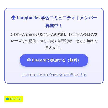
🌍 Langhacks 学習コミュニティ｜メンバー
募集中！
外国語の文章を貼るだけの
AI添削
、17言語の
今日のフ
レーズ
毎朝配信、ゆるく続く学習記録。ぜんぶ
無料
で
使えます。
💬 Discordで参加する（無料）
→ コミュニティで何ができるか詳しく見る
ロシア語