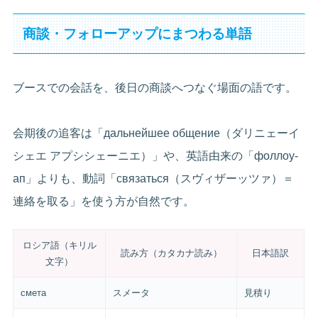
商談・フォローアップにまつわる単語
ブースでの会話を、後日の商談へつなぐ場面の語です。
会期後の追客は「дальнейшее общение（ダリニェーイ
シェエ アプシシェーニエ）」や、英語由来の「фоллоу-
ап」よりも、動詞「связаться（スヴィザーッツァ）＝
連絡を取る」を使う方が自然です。
ロシア語（キリル
読み方（カタカナ読み）
日本語訳
文字）
смета
スメータ
見積り