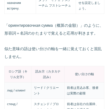
назначим
せを設定しまし
ーチム フストレーチュ
встречу.
ょう。
「ориентировочная сумма（概算の金額）」のように、
形容詞＋名詞のかたまりで覚えると応用が利きます。
似た意味の語は使い分けの軸を一緒に覚えておくと混乱
しません。
ロシア語（キ
読み方（カタカナ
使い分けの軸
リル文字）
読み）
リード / クリエー
前者は見込み客、後者
лид / клиент
ント
は実際の顧客
стенд /
スチェンド / プロ
前者は自社の出展枠、