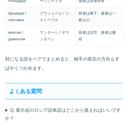
площадка
ーシシャトカ
後者は会場全体
брошюра /
ブラシューら / リ
前者は冊子、後者は一
листовка
ストーフカ
枚もの
монтаж /
マンターシ / ヂマ
前者は設営、後者は撤
демонтаж
ンターシ
収
対になる語をペアでまとめると、相手の発言の方向もす
ばやくつかめます。
よくある質問
Q. 展示会のロシア語単語はどこから覚えればいいです
か？