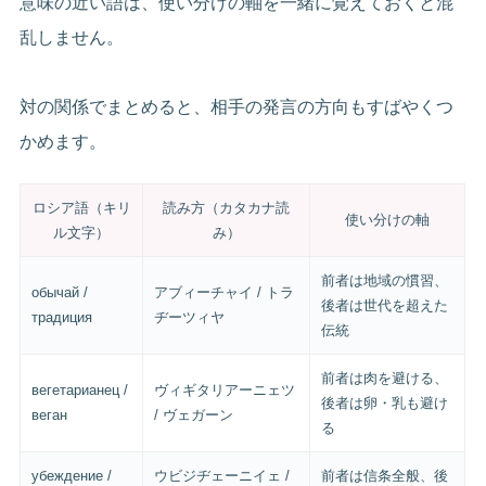
意味の近い語は、使い分けの軸を一緒に覚えておくと混
乱しません。
対の関係でまとめると、相手の発言の方向もすばやくつ
かめます。
ロシア語（キリ
読み方（カタカナ読
使い分けの軸
ル文字）
み）
前者は地域の慣習、
обычай /
アブィーチャイ / トラ
後者は世代を超えた
традиция
ヂーツィヤ
伝統
前者は肉を避ける、
вегетарианец /
ヴィギタリアーニェツ
後者は卵・乳も避け
веган
/ ヴェガーン
る
убеждение /
ウビジヂェーニイェ /
前者は信条全般、後