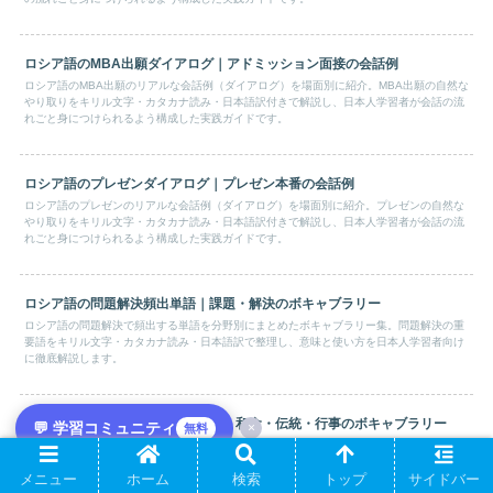
ロシア語のMBA出願ダイアログ｜アドミッション面接の会話例
ロシア語のMBA出願のリアルな会話例（ダイアログ）を場面別に紹介。MBA出願の自然な
やり取りをキリル文字・カタカナ読み・日本語訳付きで解説し、日本人学習者が会話の流
れごと身につけられるよう構成した実践ガイドです。
ロシア語のプレゼンダイアログ｜プレゼン本番の会話例
ロシア語のプレゼンのリアルな会話例（ダイアログ）を場面別に紹介。プレゼンの自然な
やり取りをキリル文字・カタカナ読み・日本語訳付きで解説し、日本人学習者が会話の流
れごと身につけられるよう構成した実践ガイドです。
ロシア語の問題解決頻出単語｜課題・解決のボキャブラリー
ロシア語の問題解決で頻出する単語を分野別にまとめたボキャブラリー集。問題解決の重
要語をキリル文字・カタカナ読み・日本語訳で整理し、意味と使い方を日本人学習者向け
に徹底解説します。
ロシア語の日本文化紹介頻出単語｜和食・伝統・行事のボキャブラリー
💬 学習コミュニティ
×
無料
ロシア語の日本文化紹介で頻出する単語を分野別にまとめたボキャブラリー集。日本文化
紹介の重要語をキリル文字・カタカナ読み・日本語訳で整理し、意味と使い方を日本人学
メニュー
ホーム
検索
トップ
サイドバー
習者向けに徹底解説します。