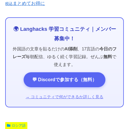
まとめてお得に
税込
🌍 Langhacks 学習コミュニティ｜メンバー
募集中！
外国語の文章を貼るだけの
AI添削
、17言語の
今日のフ
レーズ
毎朝配信、ゆるく続く学習記録。ぜんぶ
無料
で
使えます。
💬 Discordで参加する（無料）
→ コミュニティで何ができるか詳しく見る
ロシア語