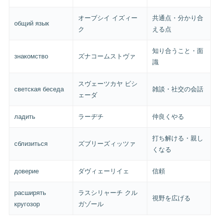
オーブシイ イズィー
共通点・分かり合
общий язык
ク
える点
知り合うこと・面
знакомство
ズナコームストヴァ
識
スヴェーツカヤ ビシ
светская беседа
雑談・社交の会話
ェーダ
ладить
ラーヂチ
仲良くやる
打ち解ける・親し
сблизиться
ズブリーズィッツァ
くなる
доверие
ダヴィェーリイェ
信頼
расширять
ラスシリャーチ クル
視野を広げる
кругозор
ガゾール