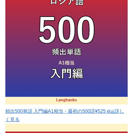
頻出500単語 入門編
A1相当・最初の500語
¥525
詳し
税込
く見る