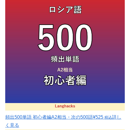
頻出500単語 初心者編
A2相当・次の500語
¥525
詳し
税込
く見る