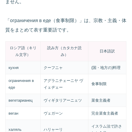
ません。
「ограничения в еде（食事制限）」は、宗教・主義・体
質をまとめて表す重要語です。
ロシア語（キリ
読み方（カタカナ読
日本語訳
ル文字）
み）
кухня
クーフニャ
(国・地方の)料理
ограничения в
アグラニチェーニヤ ヴ
食事制限
еде
イェヂェー
вегетарианец
ヴィギタリアーニェツ
菜食主義者
веган
ヴェガーン
完全菜食主義者
イスラム法で許さ
халяль
ハリャーリ