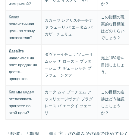
ボーリエ イズメリーマイ
измеримой?
か？
Какая
この指標の現
カカーヤ レアリスチーチナ
реалистичная
実的な目標値
ヤ ツェーリ パ エータム パ
цель по этому
はどのくらい
カザーチェリュ
показателю?
でしょう？
Давайте
ダヴァーイチェ ナツェーリ
нацелимся на
売上10%増を
ムシャ ナ ロースト プラダ
рост продаж на
目指しましょ
ーシュ ナ ヂェーシャチ プ
десять
う。
ラツェーンタフ
процентов.
Как мы будем
カーク ムィ ブーヂェム ア
この目標の進
отслеживать
ッスリェージヴァチ プラグ
捗はどう確認
прогресс по
レース パ エータイ ツェー
しましょう
этой цели?
リ
か？
「数値」「期限」「測り方」の3点をその場で決めておく