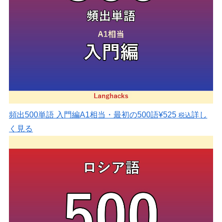
頻出500単語 入門編
A1相当・最初の500語
¥525
詳し
税込
く見る