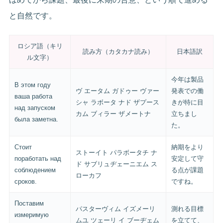
と自然です。
ロシア語（キリ
読み方（カタカナ読み）
日本語訳
ル文字）
今年は製品
В этом году
ヴ エータム ガドゥー ヴァー
発表での働
ваша работа
シャ ラボータ ナド ザプース
きが特に目
над запуском
カム ブィラー ザメートナ
立ちまし
была заметна.
た。
Стоит
納期をより
ストーイト パラボータチ ナ
поработать над
安定して守
ド サブリュヂェーニエム ス
соблюдением
る点が課題
ローカフ
сроков.
ですね。
Поставим
パスターヴィム イズメーリ
測れる目標
измеримую
ムユ ツェーリ イ ブーヂェム
を立てて、