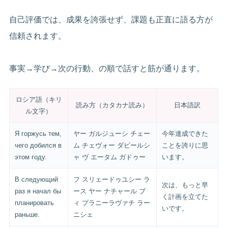
自己評価では、成果を誇張せず、課題も正直に語る方が
信頼されます。
事実→学び→次の行動、の順で話すと筋が通ります。
ロシア語（キリ
読み方（カタカナ読み）
日本語訳
ル文字）
Я горжусь тем,
ヤー ガルジューシ チェー
今年達成できた
чего добился в
ム チェヴォー ダビールシ
ことを誇りに思
этом году.
ャ ヴ エータム ガドゥー
います。
В следующий
フ スリェードゥユシー ラ
次は、もっと早
раз я начал бы
ース ヤー ナチャール ブ
く計画を立てた
планировать
ィ プラニーラヴァチ ラー
いです。
раньше.
ニシェ