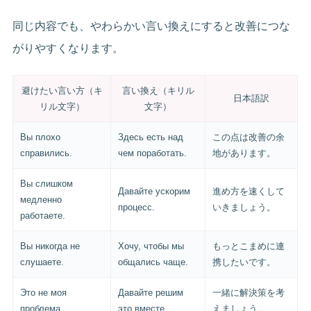
同じ内容でも、やわらかい言い換えにすると改善につな
がりやすくなります。
避けたい言い方（キ
言い換え（キリル
日本語訳
リル文字）
文字）
Вы плохо
Здесь есть над
この点は改善の余
справились.
чем поработать.
地があります。
Вы слишком
Давайте ускорим
進め方を速くして
медленно
процесс.
いきましょう。
работаете.
Вы никогда не
Хочу, чтобы мы
もっとこまめに連
слушаете.
общались чаще.
携したいです。
Это не моя
Давайте решим
一緒に解決策を考
проблема.
это вместе.
えましょう。