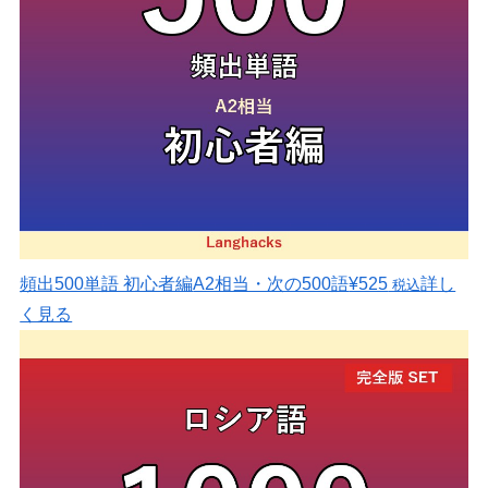
頻出500単語 初心者編
A2相当・次の500語
¥525
詳し
税込
く見る