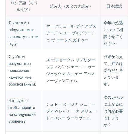
ロシア語（キリ
読み方（カタカナ読み）
日本語訳
ル文字）
Я хотел бы
今年の処遇
ヤー ハチェール ブィ アプス
обсудить мою
について相
ヂーチ マユー ザルプラート
зарплату в этом
談させてく
ゥ ヴ エータム ガドゥー
году.
ださい。
С учётом
成果から見
ス ウチョータム リズリター
результатов
て、昇給は
タフ パヴィシェーニエ カー
повышение
妥当だと考
ジェッツァ ムニェー アバス
кажется мне
えていま
ノーヴァンヌィム
обоснованным.
す。
次のレベル
Что нужно,
シュトー ヌージナ シュトー
に上がるに
чтобы перейти
ブィ ペレイチー ナ スリェー
は何が必要
на следующий
ドゥユシー ウーラヴェニ
でしょう
уровень?
か？