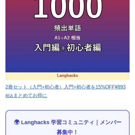
2冊セット（入門+初心者）
入門+初心者を15%OFF
¥893
まとめてお得に
税込
🌍 Langhacks 学習コミュニティ｜メンバー
募集中！