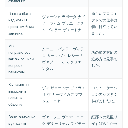
ожидания.
Ваша работа
新しいプロジェ
ヴァーシャ ラボータ ナド
над новым
クトでの仕事は
ノーヴィム プラエークタ
проектом была
特に目立ってい
ム ブィラー ザメートナ
заметна.
ました。
Мне
ムニェー パンラーヴィラ
понравилось,
あの顧客対応の
シ カーク ヴィ レシーリ
как вы решили
進め方は見事で
ヴァプロース ス クリエー
вопрос с
した。
ンタム
клиентом.
Вы заметно
ヴィ ザメートナ ヴィラス
コミュニケーシ
выросли в
リ ヴ ナーヴィカフ アプ
ョン力が大きく
навыках
シェーニヤ
伸びましたね。
общения.
Ваше внимание
ヴァーシェ ヴニマーニエ
細部への気配り
к деталям
ク ヂターリャム フピチャ
がすばらしかっ