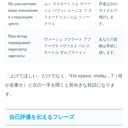
Мы рассмотрим
ムィ ラスモートリム ヴァー
昇進は次の
ваше повышение
シェ パヴィシェーニエ フ ス
サイクルで
в следующем
リェードゥユシェム ツィー
検討しま
цикле.
クリェ
す。
Ваш вклад
ヴァーシュ フクラート アプ
あなたの貢
оправдывает
ラーヴドィヴァエト ペレス
献は昇給に
пересмотр
モートル ザルプラートィ
値します。
зарплаты.
「上げてほしい」だけでなく、Что нужно, чтобы…?（何
が必要か）と次の一手を聞くと前向きな対話になりま
す。
自己評価を伝えるフレーズ