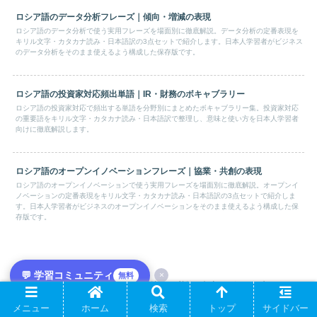
ロシア語のデータ分析フレーズ｜傾向・増減の表現
ロシア語のデータ分析で使う実用フレーズを場面別に徹底解説。データ分析の定番表現を
キリル文字・カタカナ読み・日本語訳の3点セットで紹介します。日本人学習者がビジネス
のデータ分析をそのまま使えるよう構成した保存版です。
ロシア語の投資家対応頻出単語｜IR・財務のボキャブラリー
ロシア語の投資家対応で頻出する単語を分野別にまとめたボキャブラリー集。投資家対応
の重要語をキリル文字・カタカナ読み・日本語訳で整理し、意味と使い方を日本人学習者
向けに徹底解説します。
ロシア語のオープンイノベーションフレーズ｜協業・共創の表現
ロシア語のオープンイノベーションで使う実用フレーズを場面別に徹底解説。オープンイ
ノベーションの定番表現をキリル文字・カタカナ読み・日本語訳の3点セットで紹介しま
す。日本人学習者がビジネスのオープンイノベーションをそのまま使えるよう構成した保
存版です。
💬 学習コミュニティ
×
無料
ロシア語の対立対応頻出単語｜反論・合意のボキャブラリー
メニュー
ホーム
検索
トップ
サイドバー