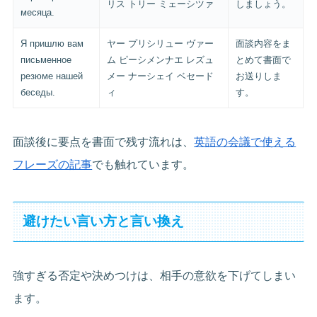
リス トリー ミェーシツァ
しましょう。
месяца.
Я пришлю вам
ヤー プリシリュー ヴァー
面談内容をま
письменное
ム ピーシメンナエ レズュ
とめて書面で
резюме нашей
メー ナーシェイ ベセード
お送りしま
беседы.
ィ
す。
面談後に要点を書面で残す流れは、
英語の会議で使える
フレーズの記事
でも触れています。
避けたい言い方と言い換え
強すぎる否定や決めつけは、相手の意欲を下げてしまい
ます。