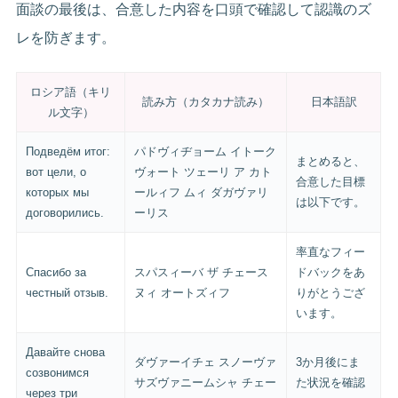
面談の最後は、合意した内容を口頭で確認して認識のズ
レを防ぎます。
ロシア語（キリ
読み方（カタカナ読み）
日本語訳
ル文字）
Подведём итог:
パドヴィヂョーム イトーク
まとめると、
вот цели, о
ヴォート ツェーリ ア カト
合意した目標
которых мы
ールィフ ムィ ダガヴァリ
は以下です。
договорились.
ーリス
率直なフィー
Спасибо за
スパスィーバ ザ チェース
ドバックをあ
честный отзыв.
ヌィ オートズィフ
りがとうござ
います。
Давайте снова
ダヴァーイチェ スノーヴァ
3か月後にま
созвонимся
サズヴァニームシャ チェー
た状況を確認
через три