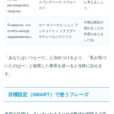
スプレヂリーチ ナグルー
に考えましょ
распределить
スク
う。
нагрузку.
今期は報告が
Я заметил, что
ヤー ザメーチル シュト ア
遅れることが
отчёты иногда
ッチョートィ イナグダー
何度かありま
задерживались.
ザヂェールジヴァリス
したね。
「あなたはいつも〜だ」と決めつけるより、「私が気づ
いたのは〜」と観察した事実を述べると冷静に話せま
す。
目標設定（SMART）で使うフレーズ
来期の目標は、あいまいなままにせず数値や期限まで落