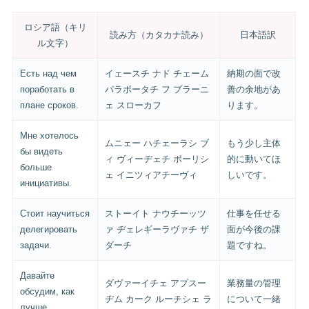
ロシア語（キリ
読み方（カタカナ読み）
日本語訳
ル文字）
Есть над чем
イェースチ ナド チェーム
納期の面で改
поработать в
パラボータチ フ プラーニ
善の余地があ
плане сроков.
ェ スローカフ
ります。
Мне хотелось
ムニェー ハチェーラシ ブ
もう少し主体
бы видеть
ィ ヴィーヂェチ ボーリシ
的に動いてほ
больше
ェ イニツィアチーヴィ
しいです。
инициативы.
Стоит научиться
ストーイト ナウチーッツ
仕事を任せる
делегировать
ァ ヂェレギーラヴァチ ザ
面が今後の課
задачи.
ダーチ
題ですね。
Давайте
ダヴァーイチェ アプスー
業務量の管理
обсудим, как
ヂム カーク ルーチシェ ラ
について一緒
лучше