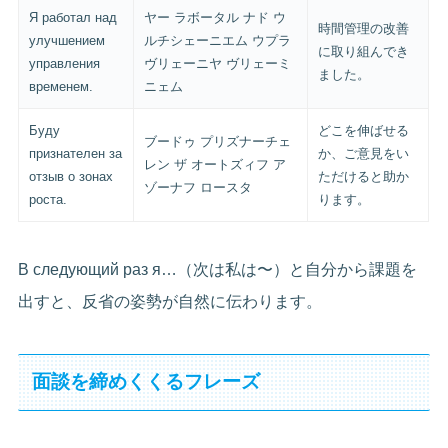
Я работал над
ヤー ラボータル ナド ウ
時間管理の改善
улучшением
ルチシェーニエム ウプラ
に取り組んでき
управления
ヴリェーニヤ ヴリェーミ
ました。
временем.
ニェム
Буду
どこを伸ばせる
ブードゥ プリズナーチェ
признателен за
か、ご意見をい
レン ザ オートズィフ ア
отзыв о зонах
ただけると助か
ゾーナフ ロースタ
роста.
ります。
В следующий раз я…（次は私は〜）と自分から課題を
出すと、反省の姿勢が自然に伝わります。
面談を締めくくるフレーズ