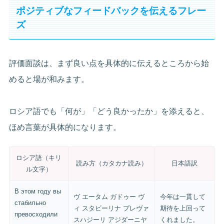
ポジティブなフィードバックを伝えるフレー
ズ
評価面談は、まず良い点を具体的に伝えるところから始
めると場が和みます。
ロシア語でも「何が」「どう良かったか」を添えると、
ほめ言葉が具体的になります。
ロシア語（キリ
読み方（カタカナ読み）
日本語訳
ル文字）
В этом году вы
ヴ エータム ガドゥー ヴ
今年は一貫して
стабильно
ィ スタビーリナ プレヴァ
期待を上回って
превосходили
スハジーリ アジダーニヤ
くれました。