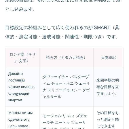
とし込みます。
目標設定の枠組みとして広く使われるのが SMART（具
体的・測定可能・達成可能・関連性・期限つき）です。
ロシア語（キリ
読み方（カタカナ読み）
日本語訳
ル文字）
Давайте
ダヴァーイチェ パスターヴ
поставим
来四半期の明
ィム チョートキエ ツェーリ
чёткие цели на
確な目標を立
ナ スリェードゥユシー クヴ
следующий
てましょう。
ァルタール
квартал.
Можем ли мы
その目標をも
モージェム リ ムィ ズヂェ
сделать эту
っと測定可能
ーラチ エートゥ ツェーリ
цель более
にできます