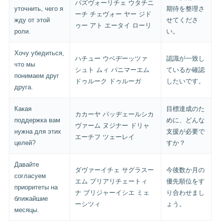
パズヴォーリチェ ウタチニ
уточнить, чего я
期待を整理さ
ーチ チェヴォー ヤー ジド
жду от этой
せてくださ
ゥー アト エータイ ローリ
роли.
い。
Хочу убедиться,
ハチュー ウベヂーッツァ
認識が一致し
что мы
シュト ムィ パニマーエム
ているか確認
понимаем друг
ドゥルーク ドゥルーガ
したいです。
друга.
Какая
目標達成のた
カカーヤ パッヂェールシカ
поддержка вам
めに、どんな
ヴァーム ヌジナー ドリャ
нужна для этих
支援が必要で
エーチフ ツェーレイ
целей?
すか？
Давайте
ダヴァーイチェ サグラスー
今後数か月の
согласуем
エム プリアリチェートィ
優先順位をす
приоритеты на
ナ ブリジャーイシエ ミェ
り合わせまし
ближайшие
ーシツィ
ょう。
месяцы.