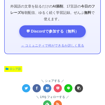
外国語の文章を貼るだけの
AI添削
、17言語の
今日のフ
レーズ
毎朝配信、ゆるく続く学習記録。ぜんぶ
無料
で
使えます。
💬 Discordで参加する（無料）
→ コミュニティで何ができるか詳しく見る
ロシア語
シェアする
LHをフォローする