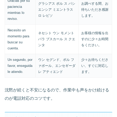
Gracias por su
グラシアス ポル ス パシ
お調べする間、お
paciencia
エンシア ミエントラス
待ちいただき感謝
mientras lo
ロ レビソ
します。
reviso.
Necesito un
ネセシト ウン モメント
お客様の情報を出
momento para
パラ ブスカール ス クエ
すのに少々お時間
buscar su
ンタ
をください。
cuenta.
Un segundo, por
ウン セグンド、ポル フ
少々お待ちくださ
favor, enseguida
ァボール、エンセギーダ
い、すぐに対応し
le atiendo.
レ アティエンド
ます。
沈黙が続くと不安になるので、作業中も声をかけ続ける
のが電話対応のコツです。