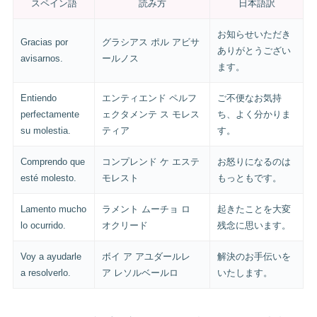
スペイン語
読み方
日本語訳
お知らせいただき
Gracias por
グラシアス ポル アビサ
ありがとうござい
avisarnos.
ールノス
ます。
Entiendo
エンティエンド ペルフ
ご不便なお気持
perfectamente
ェクタメンテ ス モレス
ち、よく分かりま
su molestia.
ティア
す。
Comprendo que
コンプレンド ケ エステ
お怒りになるのは
esté molesto.
モレスト
もっともです。
Lamento mucho
ラメント ムーチョ ロ
起きたことを大変
lo ocurrido.
オクリード
残念に思います。
Voy a ayudarle
ボイ ア アユダールレ
解決のお手伝いを
a resolverlo.
ア レソルベールロ
いたします。