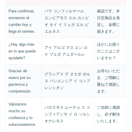
Para confirmar,
パラ コンフィルマール、
確認です。本
enviamos el
エンビアモス エル カンビ
日交換品を発
cambio hoy y
オ オイ イ リェガ エル ビ
送し、金曜に
llega el viernes.
エルネス
届きます。
¿Hay algo más
ほかにお困り
アイ アルゴ マス エン ロ
en lo que pueda
のことはござ
ケ プエダ アユダールレ
ayudarle?
いますか？
Gracias de
お待ちいただ
グラシアス デ ヌエボ ポル
nuevo por su
き、ご理解に
ス パシエンシア イ コンプ
paciencia y
重ねて感謝し
レンシオン
comprensión.
ます。
Valoramos
バロラモス ムーチョ ス コ
ご信頼に感謝
mucho su
ンフィアンサ イ ロ ソルシ
し、必ず解決
confianza y lo
オナレモス
いたします。
solucionaremos.