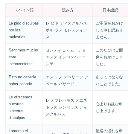
スペイン語
読み方
日本語訳
Le pido disculpas
レ ピド ディスクルパス
ご不便をおかけ
por las
ポル ラス モレスティア
して申し訳あり
molestias.
ス
ません。
Sentimos mucho
センティモス ムーチョ
このたびはご面
este
エステ インコンベニエ
倒をおかけしま
inconveniente.
ンテ
した。
Esto no debería
エスト ノ デベリーア ア
あってはならな
haber pasado.
ベール パサード
いことでした。
Le ofrecemos
レ オフレセモス ヌエス
nuestras
心よりお詫び申
トラス シンセラス ディ
sinceras
し上げます。
スクルパス
disculpas.
Lamento el
配送の遅れを申