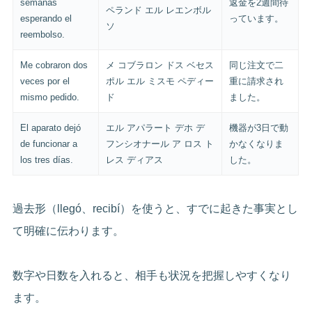
semanas
返金を2週間待
ペランド エル レエンボル
esperando el
っています。
ソ
reembolso.
Me cobraron dos
メ コブラロン ドス ベセス
同じ注文で二
veces por el
ポル エル ミスモ ペディー
重に請求され
mismo pedido.
ド
ました。
El aparato dejó
エル アパラート デホ デ
機器が3日で動
de funcionar a
フンシオナール ア ロス ト
かなくなりま
los tres días.
レス ディアス
した。
過去形（llegó、recibí）を使うと、すでに起きた事実とし
て明確に伝わります。
数字や日数を入れると、相手も状況を把握しやすくなり
ます。