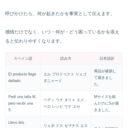
呼びかけたら、何が起きたかを事実として伝えます。
感情だけでなく、いつ・何が・どう困っているかを添え
ると伝わりやすくなります。
スペイン語
読み方
日本語訳
商品が破損し
El producto llegó
エル プロドゥクト リェゴ
て届きまし
dañado.
ダニャード
た。
Pedí una talla M,
Mサイズを頼
ペディ ウナ タリャ エメ、
pero recibí una
んだのにSが届
ペロ レシビ ウナ エセ
S.
きました。
Llevo dos
リェボ ドス セマナス エス