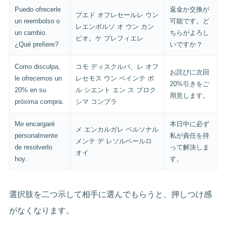
Puedo ofrecerle
返金か交換が
プエド オフレセールレ ウン
un reembolso o
可能です。ど
レエンボルソ オ ウン カン
un cambio.
ちらがよろし
ビオ。ケ プレフィエレ
¿Qué prefiere?
いですか？
Como disculpa,
コモ ディスクルパ、レ オフ
お詫びに次回
le ofrecemos un
レセモス ウン ベインテ ポ
20%引きをご
20% en su
ル シエント エン ス プロク
用意します。
próxima compra.
シマ コンプラ
Me encargaré
本日中に必ず
メ エンカルガレ ペルソナル
personalmente
私が責任を持
メンテ デ レソルベールロ
de resolverlo
って解決しま
オイ
hoy.
す。
選択肢を二つ示して相手に選んでもらうと、押しつけ感
がなくなります。