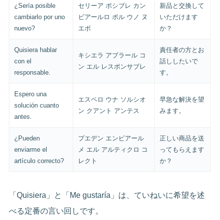
¿Sería posible
セリーア ポシブレ カン
新品と交換して
cambiarlo por uno
ビアールロ ポル ウノ ヌ
いただけます
nuevo?
エボ
か？
Quisiera hablar
責任者の方とお
キシエラ アブラール コ
con el
話ししたいで
ン エル レスポンサブレ
responsable.
す。
Espero una
エスペロ ウナ ソルシオ
早急な解決を望
solución cuanto
ン クアント アンテス
みます。
antes.
¿Pueden
プエデン エンビアール
正しい商品を送
enviarme el
メ エル アルティクロ コ
ってもらえます
artículo correcto?
レクト
か？
「Quisiera」と「Me gustaría」は、ていねいに希望を述
べる定番の言い回しです。