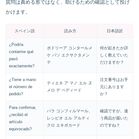
質問は責める形ではなく、助けるための確認として投げ
かけます。
スペイン語
読み方
日本語訳
¿Podría
ポドリーア コンタールメ
何が起きたか詳
contarme qué
ケ パソ エクサクタメン
しく教えていた
pasó
テ
だけますか？
exactamente?
¿Tiene a mano
注文番号はお手
ティエネ ア マノ エル ヌ
el número de
元にあります
メロ デ ペディード
pedido?
か？
Para confirmar,
パラ コンフィルマール、
確認ですが、違
¿recibió el
レシビオ エル アルティ
う商品が届いた
artículo
クロ エキボカード
のですね？
equivocado?