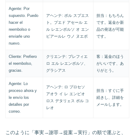
Agente: Por
supuesto. Puedo
アヘンテ: ポル スプエス
担当：もちろん
hacer el
ト。プエド アセール エ
です。返金か新
reembolso o
ル レエンボルソ オ エン
品の発送が可能
enviarle uno
ビアールレ ウノ ヌエボ
です。
nuevo.
Cliente: Prefiero
クリエンテ: プレフィエ
客：返金のほう
el reembolso,
ロ エル レエンボルソ、
がいいです、あ
gracias.
グラシアス
りがとう。
Agente: Lo
アヘンテ: ロ プロセソ
proceso ahora y
担当：すぐに手
アオラ イ レ エンビオ
le envío los
続きし、詳細を
ロス デタリェス ポル コ
detalles por
メールします。
レオ
correo.
このように「事実→謝罪→提案→実行」の順で運ぶと、