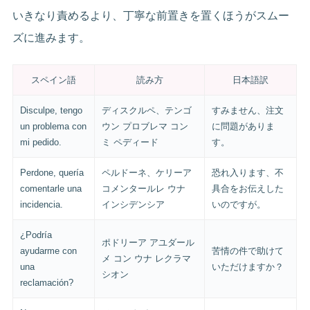
いきなり責めるより、丁寧な前置きを置くほうがスムー
ズに進みます。
スペイン語
読み方
日本語訳
Disculpe, tengo
ディスクルペ、テンゴ
すみません、注文
un problema con
ウン プロブレマ コン
に問題がありま
mi pedido.
ミ ペディード
す。
Perdone, quería
ペルドーネ、ケリーア
恐れ入ります、不
comentarle una
コメンタールレ ウナ
具合をお伝えした
incidencia.
インシデンシア
いのですが。
¿Podría
ポドリーア アユダール
ayudarme con
苦情の件で助けて
メ コン ウナ レクラマ
una
いただけますか？
シオン
reclamación?