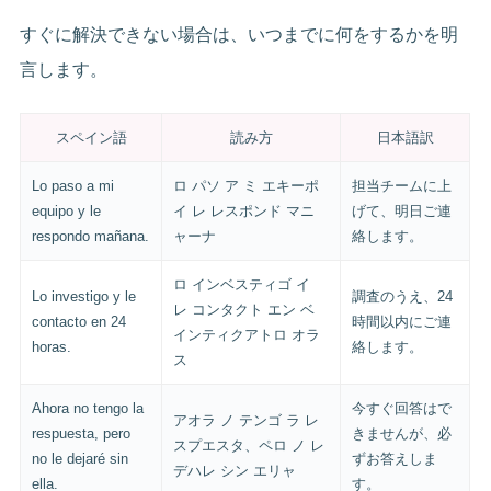
すぐに解決できない場合は、いつまでに何をするかを明
言します。
スペイン語
読み方
日本語訳
Lo paso a mi
ロ パソ ア ミ エキーポ
担当チームに上
equipo y le
イ レ レスポンド マニ
げて、明日ご連
respondo mañana.
ャーナ
絡します。
ロ インベスティゴ イ
Lo investigo y le
調査のうえ、24
レ コンタクト エン ベ
contacto en 24
時間以内にご連
インティクアトロ オラ
horas.
絡します。
ス
Ahora no tengo la
今すぐ回答はで
アオラ ノ テンゴ ラ レ
respuesta, pero
きませんが、必
スプエスタ、ペロ ノ レ
no le dejaré sin
ずお答えしま
デハレ シン エリャ
ella.
す。