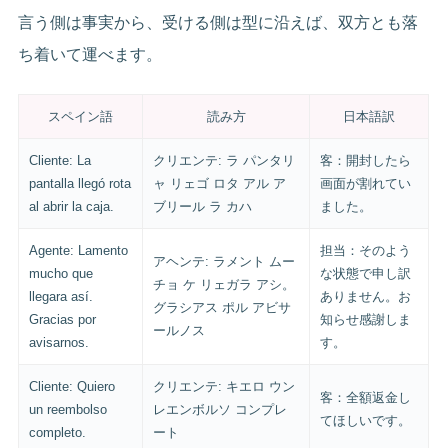
言う側は事実から、受ける側は型に沿えば、双方とも落
ち着いて運べます。
スペイン語
読み方
日本語訳
Cliente: La
クリエンテ: ラ パンタリ
客：開封したら
pantalla llegó rota
ャ リェゴ ロタ アル ア
画面が割れてい
al abrir la caja.
ブリール ラ カハ
ました。
Agente: Lamento
担当：そのよう
アヘンテ: ラメント ムー
mucho que
な状態で申し訳
チョ ケ リェガラ アシ。
llegara así.
ありません。お
グラシアス ポル アビサ
Gracias por
知らせ感謝しま
ールノス
avisarnos.
す。
Cliente: Quiero
クリエンテ: キエロ ウン
客：全額返金し
un reembolso
レエンボルソ コンプレ
てほしいです。
completo.
ート