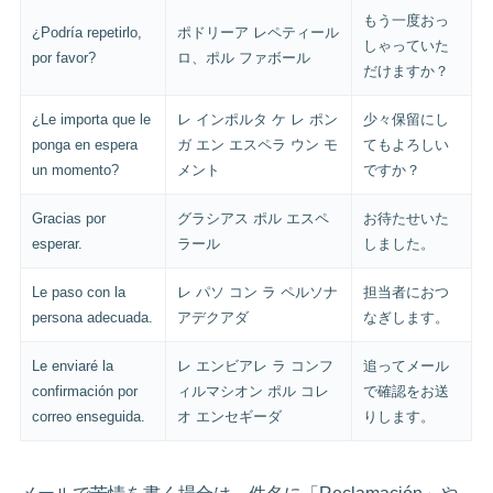
もう一度おっ
¿Podría repetirlo,
ポドリーア レペティール
しゃっていた
por favor?
ロ、ポル ファボール
だけますか？
¿Le importa que le
レ インポルタ ケ レ ポン
少々保留にし
ponga en espera
ガ エン エスペラ ウン モ
てもよろしい
un momento?
メント
ですか？
Gracias por
グラシアス ポル エスペ
お待たせいた
esperar.
ラール
しました。
Le paso con la
レ パソ コン ラ ペルソナ
担当者におつ
persona adecuada.
アデクアダ
なぎします。
Le enviaré la
レ エンビアレ ラ コンフ
追ってメール
confirmación por
ィルマシオン ポル コレ
で確認をお送
correo enseguida.
オ エンセギーダ
りします。