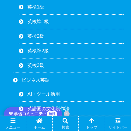
英検1級
英検準1級
英検2級
英検準2級
英検3級
ビジネス英語
AI・ツール活用
英語圏の文化別作法
💬 学習コミュニティ
×
無料
会議・電話・プレゼン
メニュー
ホーム
検索
トップ
サイドバー