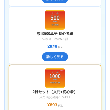
頻出500単語 初心者編
A2相当・次の500語
¥525
税込
詳しく見る
2冊セット（入門+初心者）
入門+初心者を15%OFF
¥893
税込