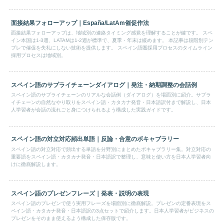
面接結果フォローアップ｜España/LatAm催促作法
面接結果フォローアップは、地域別の連絡タイミング感覚を理解することが鍵です。 スペ
イン本国は1-3週、LATAMは1-2週が標準で、夏季・年末は緩めます。 本記事は段階別テン
プレで催促を失礼にしない技術を提供します。 スペイン語圏採用プロセスのタイムライン
採用プロセスは地域別。
スペイン語のサプライチェーンダイアログ｜発注・納期調整の会話例
スペイン語のサプライチェーンのリアルな会話例（ダイアログ）を場面別に紹介。サプラ
イチェーンの自然なやり取りをスペイン語・カタカナ発音・日本語訳付きで解説し、日本
人学習者が会話の流れごと身につけられるよう構成した実践ガイドです。
スペイン語の対立対応頻出単語｜反論・合意のボキャブラリー
スペイン語の対立対応で頻出する単語を分野別にまとめたボキャブラリー集。対立対応の
重要語をスペイン語・カタカナ発音・日本語訳で整理し、意味と使い方を日本人学習者向
けに徹底解説します。
スペイン語のプレゼンフレーズ｜発表・説明の表現
スペイン語のプレゼンで使う実用フレーズを場面別に徹底解説。プレゼンの定番表現をス
ペイン語・カタカナ発音・日本語訳の3点セットで紹介します。日本人学習者がビジネスの
プレゼンをそのまま使えるよう構成した保存版です。