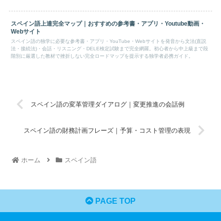
スペイン語上達完全マップ｜おすすめの参考書・アプリ・Youtube動画・
Webサイト
スペイン語の独学に必要な参考書・アプリ・YouTube・Webサイトを発音から文法(直説
法・接続法)・会話・リスニング・DELE検定試験まで完全網羅。初心者から中上級まで段
階別に厳選した教材で挫折しない完全ロードマップを提示する独学者必携ガイド。
スペイン語の変革管理ダイアログ｜変更推進の会話例
スペイン語の財務計画フレーズ｜予算・コスト管理の表現
ホーム
スペイン語
PAGE TOP