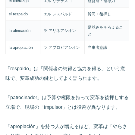
el liderazgo
エル リデラスゴ
経営層・指導力
el respaldo
エル レスパルド
賛同・後押し
足並みをそろえるこ
la alineación
ラ アリネアシオン
と
la apropiación
ラ アプロピアシオン
当事者意識
「respaldo」は「関係者の納得と協力を得る」という意
味で、変革成功の鍵としてよく語られます。
「patrocinador」は予算や権限を持って変革を後押しする
立場で、現場の「impulsor」とは役割が異なります。
「apropiación」を持つ人が増えるほど、変革は「やらさ