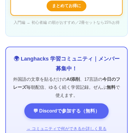
まとめてお得に
入門編 → 初心者編 の順がおすすめ／2冊セットなら15%お得
🌍 Langhacks 学習コミュニティ｜メンバー
募集中！
外国語の文章を貼るだけの
AI添削
、17言語の
今日のフ
レーズ
毎朝配信、ゆるく続く学習記録。ぜんぶ
無料
で
使えます。
💬 Discordで参加する（無料）
→ コミュニティで何ができるか詳しく見る