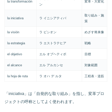
la transformación
変革・大変化
ン
取り組み・施
la iniciativa
ラ イニシアティバ
策
la visión
ラ ビシオン
めざす将来像
la estrategia
ラ エストラテヒア
戦略
el objetivo
エル オブヘティボ
目標
el alcance
エル アルカンセ
対象範囲
la hoja de ruta
ラ オハ デ ルタ
工程表・道筋
「iniciativa」は「自発的な取り組み」を指し、変革プロ
ジェクトの呼称としてよく使われます。