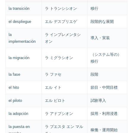
la transición
ラ トランシシオン
移行
el despliegue
エル デスプリエゲ
段階的な展開
la
ラ インプレメンタシ
導入・実装
implementación
オン
（システム等の）
la migración
ラ ミグラシオン
移行
la fase
ラ ファセ
段階
el hito
エル イト
節目・中間目標
el piloto
エル ピロト
試験導入
la adopción
ラ アドプシオン
採用・利用浸透
la puesta en
ラ プエスタ エン マル
稼働・運用開始