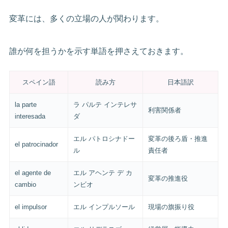
変革には、多くの立場の人が関わります。
誰が何を担うかを示す単語を押さえておきます。
スペイン語
読み方
日本語訳
la parte
ラ パルテ インテレサ
利害関係者
interesada
ダ
エル パトロシナドー
変革の後ろ盾・推進
el patrocinador
ル
責任者
el agente de
エル アヘンテ デ カ
変革の推進役
cambio
ンビオ
el impulsor
エル インプルソール
現場の旗振り役