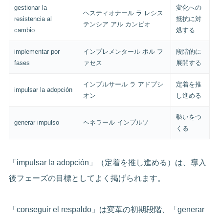
gestionar la
変化への
ヘスティオナール ラ レシス
resistencia al
抵抗に対
テンシア アル カンビオ
cambio
処する
implementar por
インプレメンタール ポル フ
段階的に
fases
ァセス
展開する
インプルサール ラ アドプシ
定着を推
impulsar la adopción
オン
し進める
勢いをつ
generar impulso
ヘネラール インプルソ
くる
「impulsar la adopción」（定着を推し進める）は、導入
後フェーズの目標としてよく掲げられます。
「conseguir el respaldo」は変革の初期段階、「generar