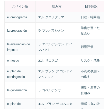
スペイン語
読み方
日本語訳
el cronograma
エル クロノグラマ
日程・時間軸
準備が整った
la preparación
ラ プレパラシオン
度合い
la evaluación de
ラ エバルアシオン デ イ
影響評価
impacto
ンパクト
el riesgo
エル リエスゴ
リスク・危険
el plan de
エル プラン デ コンティ
不測の事態へ
contingencia
ンヘンシア
の備え
統制・運営の
la gobernanza
ラ ゴベルナンサ
仕組み
el plan de
エル プラン デ コムニカ
情報共有の計