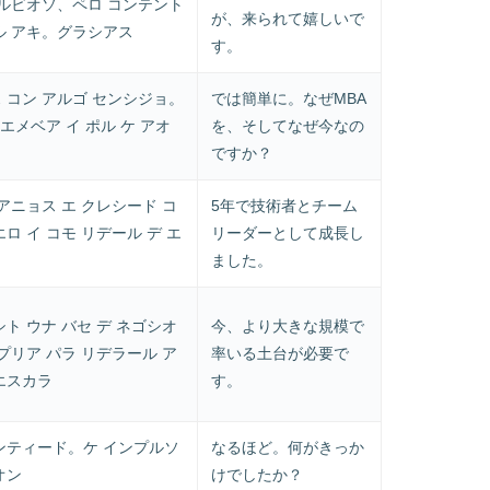
ネルビオソ、ペロ コンテント
が、来られて嬉しいで
ル アキ。グラシアス
す。
 コン アルゴ センシジョ。
では簡単に。なぜMBA
 エメベア イ ポル ケ アオ
を、そしてなぜ今なの
ですか？
アニョス エ クレシード コ
5年で技術者とチーム
ロ イ コモ リデール デ エ
リーダーとして成長し
ました。
ト ウナ バセ デ ネゴシオ
今、より大きな規模で
プリア パラ リデラール ア
率いる土台が必要で
エスカラ
す。
ンティード。ケ インプルソ
なるほど。何がきっか
オン
けでしたか？