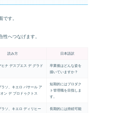
面です。
合性へつなげます。
読み方
日本語訳
マヒナ デスプエス デ グラド
卒業後はどんな姿を
描いていますか？
短期的にはプロダク
プラソ、キエロ パサール ア
ト管理職を目指しま
ィオン デ プロドゥクトス
す。
 プラソ、キエロ ディリヒー
長期的には持続可能