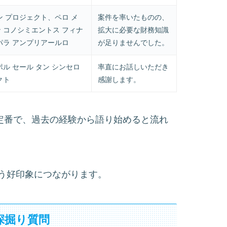
ン プロジェクト、ペロ メ
案件を率いたものの、
 コノシミエントス フィナ
拡大に必要な財務知識
パラ アンプリアールロ
が足りませんでした。
ポル セール タン シンセロ
率直にお話しいただき
クト
感謝します。
a?」は面接の定番で、過去の経験から語り始めると流れ
う好印象につながります。
深掘り質問