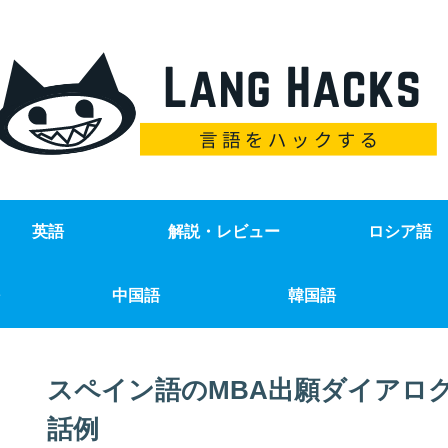
英語
解説・レビュー
ロシア語
中国語
韓国語
スペイン語のMBA出願ダイアロ
話例