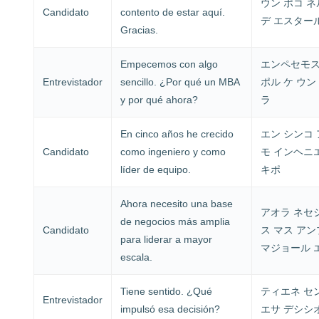
ウン ポコ 
Candidato
contento de estar aquí.
デ エスター
Gracias.
Empecemos con algo
エンペセモス
Entrevistador
sencillo. ¿Por qué un MBA
ポル ケ ウン
y por qué ahora?
ラ
En cinco años he crecido
エン シンコ 
Candidato
como ingeniero y como
モ インヘニエ
líder de equipo.
キポ
Ahora necesito una base
アオラ ネセシ
de negocios más amplia
Candidato
ス マス アン
para liderar a mayor
マジョール 
escala.
Tiene sentido. ¿Qué
ティエネ セ
Entrevistador
impulsó esa decisión?
エサ デシシ