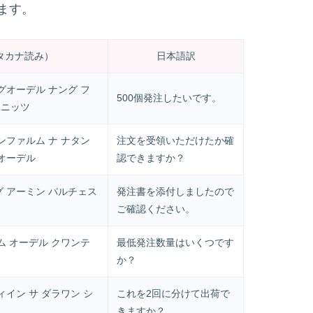
ます。
タカナ読み）
日本語訳
グオーデル ナング フ
500個発注したいです。
ユニッツ
ンファルム ナ ナタン
注文を受領いただけたか確
 オーデル
認できますか？
グ アーミン パルチェス
発注書を添付しましたので
ご確認ください。
ム オーデル クワンテ
最低発注数量はいくつです
か？
ィイン サ ダラワン シ
これを2回に分けて出荷で
きますか？