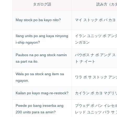
タガログ語
読み方（カ
May stock po ba kayo nito?
マイ ストック ポ バ カヨ
Ilang units po ang kaya ninyong
イラン ユニッツ ポ アン
i-ship ngayon?
ンガヨン
Paubos na po ang stock namin
パウボス ナ ポ アング ス
sa part na ito.
ト ナ イート
Wala po sa stock ang item sa
ワラ ポ サ ストック アン
ngayon.
Kailan po kayo mag-re-restock?
カイラン ポ カヨ マグリ
Pwede po bang ireserba ang
プウェデ ポ バン イレセ
200 units para sa amin?
レッド ユニッツ パラ サ