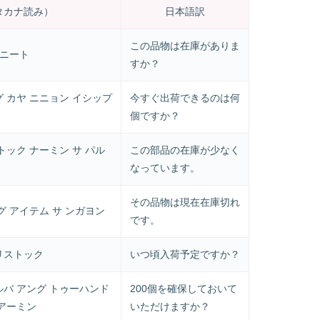
タカナ読み）
日本語訳
この品物は在庫がありま
 ニート
すか？
グ カヤ ニニョン イシップ
今すぐ出荷できるのは何
個ですか？
トック ナーミン サ パル
この部品の在庫が少なく
なっています。
その品物は現在在庫切れ
グ アイテム サ ンガヨン
です。
リストック
いつ頃入荷予定ですか？
ルバ アング トゥーハンド
200個を確保しておいて
 アーミン
いただけますか？