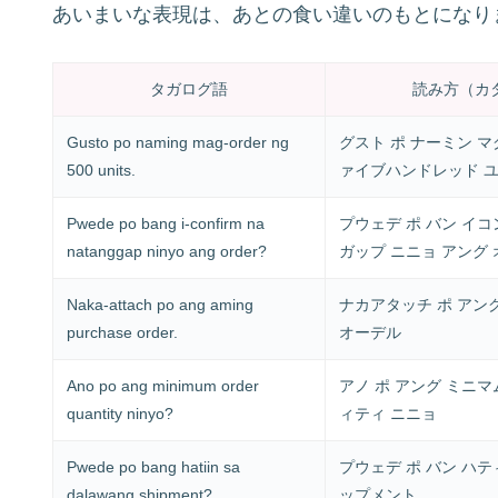
あいまいな表現は、あとの食い違いのもとになり
タガログ語
読み方（カ
Gusto po naming mag-order ng
グスト ポ ナーミン マ
500 units.
ァイブハンドレッド 
Pwede po bang i-confirm na
プウェデ ポ バン イコ
natanggap ninyo ang order?
ガップ ニニョ アング
Naka-attach po ang aming
ナカアタッチ ポ アン
purchase order.
オーデル
Ano po ang minimum order
アノ ポ アング ミニマ
quantity ninyo?
ィティ ニニョ
Pwede po bang hatiin sa
プウェデ ポ バン ハテ
dalawang shipment?
ップメント