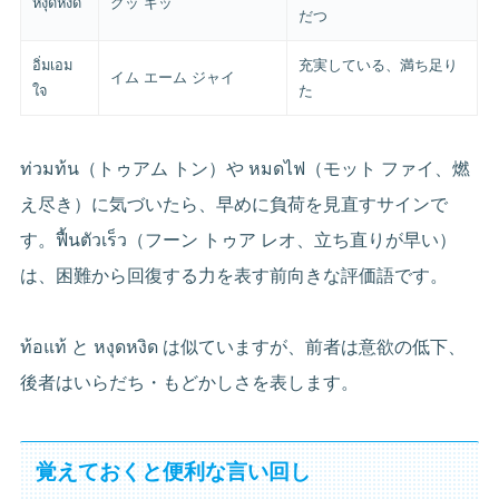
หงุดหงิด
グッ ギッ
だつ
อิ่มเอม
充実している、満ち足り
イム エーム ジャイ
ใจ
た
ท่วมท้น（トゥアム トン）や หมดไฟ（モット ファイ、燃
え尽き）に気づいたら、早めに負荷を見直すサインで
す。ฟื้นตัวเร็ว（フーン トゥア レオ、立ち直りが早い）
は、困難から回復する力を表す前向きな評価語です。
ท้อแท้ と หงุดหงิด は似ていますが、前者は意欲の低下、
後者はいらだち・もどかしさを表します。
覚えておくと便利な言い回し