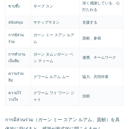
深く感謝している、心
ซาบซึ้ง
サープ スン
打たれる
สนับสนุน
サナップサヌン
支援する
การมีส่วน
ガーン ミー スアン ルア
貢献、参画
ร่วม
ム
การทำงาน
ガーン タムンガーン ペ
連携、チームワーク
เป็นทีม
ン ティーム
ความร่วม
クワーム ルアム ムー
協力、共同作業
มือ
ความไว้
クワーム ワイ ワーン ジ
信頼
วางใจ
ャイ
การมีส่วนร่วม（ガーン ミー スアン ルアム、貢献）を具
体的に挙げると、感謝が形式的に聞こえません。