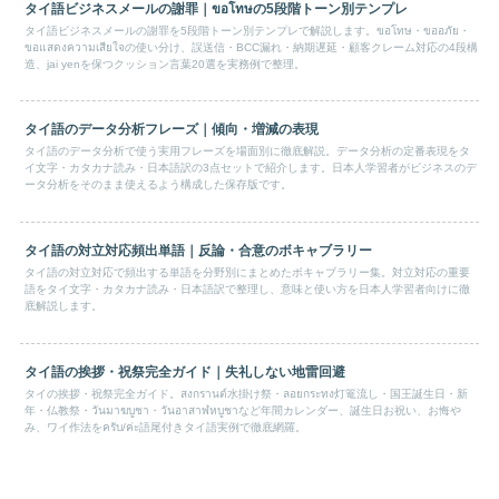
タイ語ビジネスメールの謝罪｜ขอโทษの5段階トーン別テンプレ
タイ語ビジネスメールの謝罪を5段階トーン別テンプレで解説します。ขอโทษ・ขออภัย・
ขอแสดงความเสียใจの使い分け、誤送信・BCC漏れ・納期遅延・顧客クレーム対応の4段構
造、jai yenを保つクッション言葉20選を実務例で整理。
タイ語のデータ分析フレーズ｜傾向・増減の表現
タイ語のデータ分析で使う実用フレーズを場面別に徹底解説。データ分析の定番表現をタ
イ文字・カタカナ読み・日本語訳の3点セットで紹介します。日本人学習者がビジネスのデ
ータ分析をそのまま使えるよう構成した保存版です。
タイ語の対立対応頻出単語｜反論・合意のボキャブラリー
タイ語の対立対応で頻出する単語を分野別にまとめたボキャブラリー集。対立対応の重要
語をタイ文字・カタカナ読み・日本語訳で整理し、意味と使い方を日本人学習者向けに徹
底解説します。
タイ語の挨拶・祝祭完全ガイド｜失礼しない地雷回避
タイの挨拶・祝祭完全ガイド。สงกรานต์水掛け祭・ลอยกระทง灯篭流し・国王誕生日・新
年・仏教祭・วันมาฆบูชา・วันอาสาฬหบูชาなど年間カレンダー、誕生日お祝い、お悔や
み、ワイ作法をครับ/ค่ะ語尾付きタイ語実例で徹底網羅。