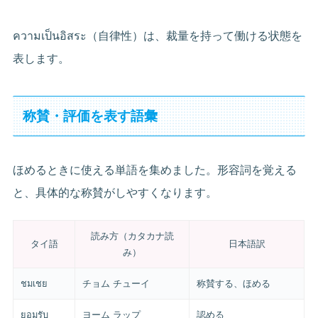
ความเป็นอิสระ（自律性）は、裁量を持って働ける状態を
表します。
称賛・評価を表す語彙
ほめるときに使える単語を集めました。形容詞を覚える
と、具体的な称賛がしやすくなります。
読み方（カタカナ読
タイ語
日本語訳
み）
ชมเชย
チョム チューイ
称賛する、ほめる
ยอมรับ
ヨーム ラップ
認める