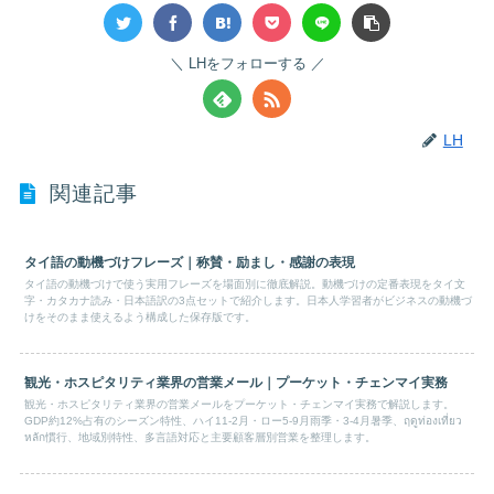
LHをフォローする
LH
関連記事
タイ語の動機づけフレーズ｜称賛・励まし・感謝の表現
タイ語の動機づけで使う実用フレーズを場面別に徹底解説。動機づけの定番表現をタイ文
字・カタカナ読み・日本語訳の3点セットで紹介します。日本人学習者がビジネスの動機づ
けをそのまま使えるよう構成した保存版です。
観光・ホスピタリティ業界の営業メール｜プーケット・チェンマイ実務
観光・ホスピタリティ業界の営業メールをプーケット・チェンマイ実務で解説します。
GDP約12%占有のシーズン特性、ハイ11-2月・ロー5-9月雨季・3-4月暑季、ฤดูท่องเที่ยว
หลัก慣行、地域別特性、多言語対応と主要顧客層別営業を整理します。