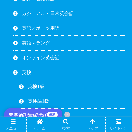
カジュアル・日常英会話
英語スポーツ用語
英語スラング
オンライン英会話
英検
英検1級
英検準1級
💬 学習コミュニティ
×
無料
英検2級
メニュー
ホーム
検索
トップ
サイドバー
英検準2級