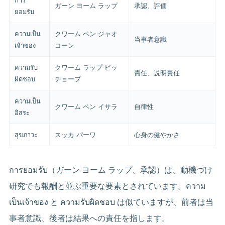
การ
ガーン ヨーム ラップ
承認、評価
ยอมรับ
ความเป็น
クワーム ペン ジャオ
当事者意識
เจ้าของ
コーン
ความรับ
クワーム ラップ ピッ
責任、説明責任
ผิดชอบ
チョープ
ความเป็น
クワーム ペン イサラ
自律性
อิสระ
สุขภาวะ
スッカ パーワ
心身の健やかさ
การยอมรับ（ガーン ヨーム ラップ、承認）は、動機づけ
研究でも報酬と並ぶ重要な要素とされています。ความ
เป็นเจ้าของ と ความรับผิดชอบ は似ていますが、前者は当
事者意識、後者は結果への責任を指します。