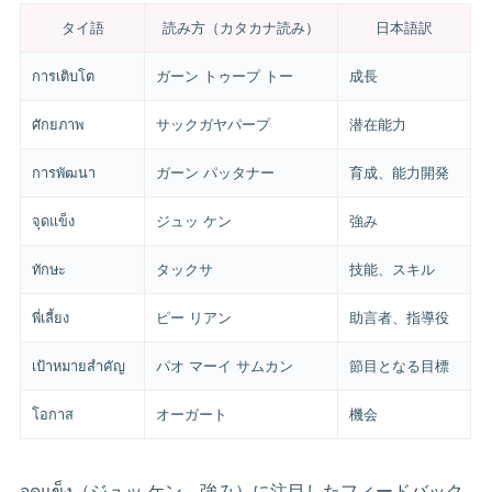
タイ語
読み方（カタカナ読み）
日本語訳
การเติบโต
ガーン トゥープ トー
成長
ศักยภาพ
サックガヤパープ
潜在能力
การพัฒนา
ガーン パッタナー
育成、能力開発
จุดแข็ง
ジュッ ケン
強み
ทักษะ
タックサ
技能、スキル
พี่เลี้ยง
ピー リアン
助言者、指導役
เป้าหมายสำคัญ
パオ マーイ サムカン
節目となる目標
โอกาส
オーガート
機会
จุดแข็ง（ジュッ ケン、強み）に注目したフィードバック