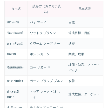
読み方（カタカナ読
タイ語
日本語訳
み）
เป้าหมาย
パオ マーイ
目標
วัตถุประสงค์
ワットゥ プラソン
達成目標、目的
ความคืบหน้า
クワーム クープ ナー
進捗
ผลงาน
ポン ンガーン
業績、成果
評価・助言、フィード
ข้อเสนอแนะ
コー サヌー ネ
バック
การปรับปรุง
ガーン プラップ プルン
改善
ตัวเลขเป้า
トゥア レーク パオ マ
達成数値、ターゲット
หมาย
ーイ
ลำดับความ
ラムダップ クワーム サ