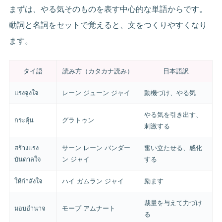
まずは、やる気そのものを表す中心的な単語からです。
動詞と名詞をセットで覚えると、文をつくりやすくなり
ます。
タイ語
読み方（カタカナ読み）
日本語訳
แรงจูงใจ
レーン ジューン ジャイ
動機づけ、やる気
やる気を引き出す、
กระตุ้น
グラトゥン
刺激する
สร้างแรง
サーン レーン バンダー
奮い立たせる、感化
บันดาลใจ
ン ジャイ
する
ให้กำลังใจ
ハイ ガムラン ジャイ
励ます
裁量を与えて力づけ
มอบอำนาจ
モープ アムナート
る