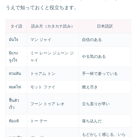
うえで知っておくと役立ちます。
タイ語
読み方（カタカナ読み）
日本語訳
มั่นใจ
マン ジャイ
自信のある
มีแรง
ミー レーン ジューン ジ
やる気のある
จูงใจ
ャイ
ท่วมท้น
トゥアム トン
手一杯で参っている
หมดไฟ
モット ファイ
燃え尽き
ฟื้นตัว
フーン トゥア レオ
立ち直りが早い
เร็ว
ท้อแท้
トー テー
落ち込んだ
もどかしく感じる、いら