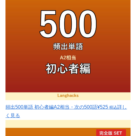
頻出500単語 初心者編
A2相当・次の500語
¥525
詳し
税込
く見る