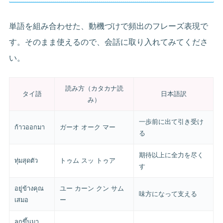
単語を組み合わせた、動機づけで頻出のフレーズ表現で
す。そのまま使えるので、会話に取り入れてみてくださ
い。
読み方（カタカナ読
タイ語
日本語訳
み）
一歩前に出て引き受け
ก้าวออกมา
ガーオ オーク マー
る
期待以上に全力を尽く
ทุ่มสุดตัว
トゥム スッ トゥア
す
อยู่ข้างคุณ
ユー カーン クン サム
味方になって支える
เสมอ
ー
ลุกขึ้นมา