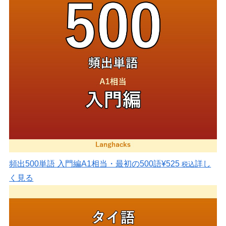
頻出500単語 入門編
A1相当・最初の500語
¥525
詳し
税込
く見る