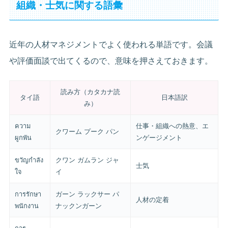
組織・士気に関する語彙
近年の人材マネジメントでよく使われる単語です。会議
や評価面談で出てくるので、意味を押さえておきます。
読み方（カタカナ読
タイ語
日本語訳
み）
ความ
仕事・組織への熱意、エ
クワーム プーク パン
ผูกพัน
ンゲージメント
ขวัญกำลัง
クワン ガムラン ジャ
士気
ใจ
イ
การรักษา
ガーン ラックサー パ
人材の定着
พนักงาน
ナックンガーン