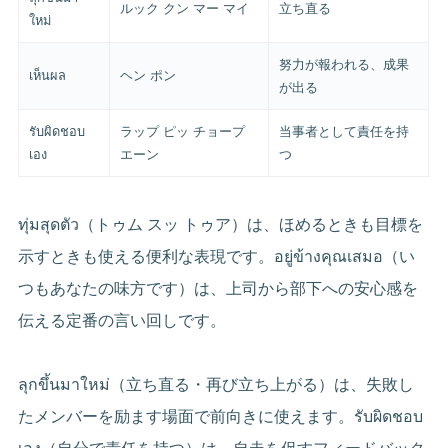
ルック クン マー マイ
立ち直る
ใหม่
努力が報われる、成果
เห็นผล
ヘン ポン
が出る
รับผิดชอบ
ラップ ピッ チョープ
当事者として責任を持
เอง
エーン
つ
ทุ่มสุดตัว（トゥム スッ トゥア）は、ほめるときも目標を
示すときも使える便利な表現です。อยู่ข้างคุณเสมอ（い
つもあなたの味方です）は、上司から部下への安心感を
伝える定番の言い回しです。
ลุกขึ้นมาใหม่（立ち直る・再び立ち上がる）は、失敗し
たメンバーを励ます場面で前向きに使えます。รับผิดชอบ