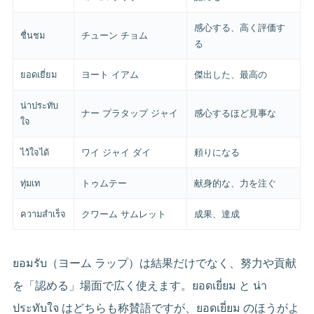
感心する、高く評価す
ชื่นชม
チューン チョム
る
ยอดเยี่ยม
ヨート イアム
傑出した、最高の
น่าประทับ
ナー プラタップ ジャイ
感心するほど見事な
ใจ
ไว้ใจได้
ワイ ジャイ ダイ
頼りになる
ทุ่มเท
トゥムテー
献身的な、力を注ぐ
ความสำเร็จ
クワーム サムレット
成果、達成
ยอมรับ（ヨーム ラップ）は結果だけでなく、努力や貢献
を「認める」場面で広く使えます。ยอดเยี่ยม と น่า
ประทับใจ はどちらも称賛語ですが、ยอดเยี่ยม のほうがよ