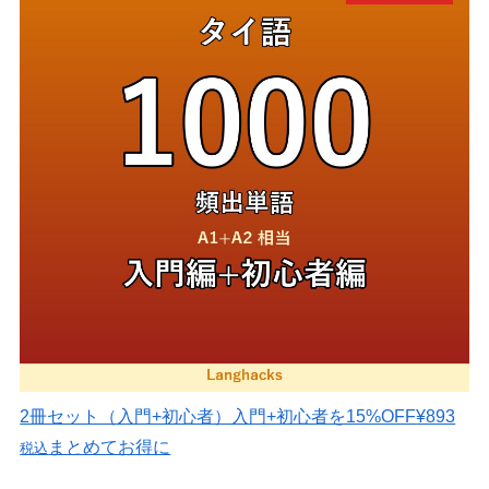
2冊セット（入門+初心者）
入門+初心者を15%OFF
¥893
まとめてお得に
税込