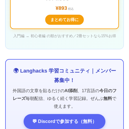
¥893
税込
まとめてお得に
入門編 → 初心者編 の順がおすすめ／2冊セットなら15%お得
🌍 Langhacks 学習コミュニティ｜メンバー
募集中！
外国語の文章を貼るだけの
AI添削
、17言語の
今日のフ
レーズ
毎朝配信、ゆるく続く学習記録。ぜんぶ
無料
で
使えます。
💬 Discordで参加する（無料）