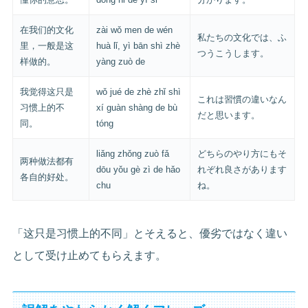
在我们的文化
zài wǒ men de wén
私たちの文化では、ふ
里，一般是这
huà lǐ, yì bān shì zhè
つうこうします。
样做的。
yàng zuò de
我觉得这只是
wǒ jué de zhè zhǐ shì
これは習慣の違いなん
习惯上的不
xí guàn shàng de bù
だと思います。
同。
tóng
liǎng zhǒng zuò fǎ
どちらのやり方にもそ
两种做法都有
dōu yǒu gè zì de hǎo
れぞれ良さがあります
各自的好处。
chu
ね。
「这只是习惯上的不同」とそえると、優劣ではなく違い
として受け止めてもらえます。