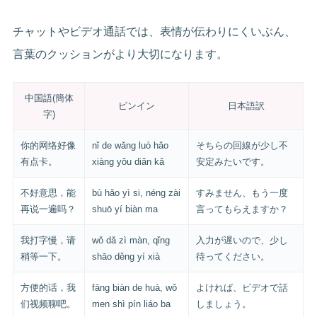
チャットやビデオ通話では、表情が伝わりにくいぶん、
言葉のクッションがより大切になります。
中国語(簡体
ピンイン
日本語訳
字)
你的网络好像
nǐ de wǎng luò hǎo
そちらの回線が少し不
有点卡。
xiàng yǒu diǎn kǎ
安定みたいです。
不好意思，能
bù hǎo yì si, néng zài
すみません、もう一度
再说一遍吗？
shuō yí biàn ma
言ってもらえますか？
我打字慢，请
wǒ dǎ zì màn, qǐng
入力が遅いので、少し
稍等一下。
shāo děng yí xià
待ってください。
方便的话，我
fāng biàn de huà, wǒ
よければ、ビデオで話
们视频聊吧。
men shì pín liáo ba
しましょう。