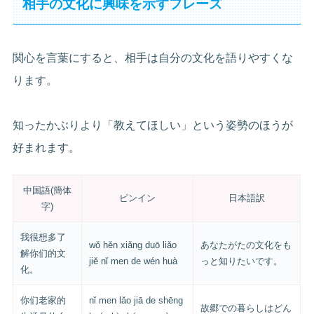
相手の文化に興味を示すフレーズ
関心を言葉にすると、相手は自分の文化を語りやすくな
ります。
知ったかぶりより「教えてほしい」という姿勢のほうが
好まれます。
中国語(簡体
ピンイン
日本語訳
字)
我很想多了
wǒ hěn xiǎng duō liǎo
あなたがたの文化をも
解你们的文
jiě nǐ men de wén huà
っと知りたいです。
化。
你们老家的
nǐ men lǎo jiā de shēng
故郷での暮らしはどん