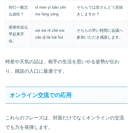
你们一般怎
nǐ men yì bān zěn
そちらでは皆さんどう息抜
么放松？
me fàng sōng
きしますか？
谢谢你这么
xiè xie nǐ zhè me
そちらの早い時間に会議へ
早起来开
zǎo qǐ lái kāi huì
参加いただき感謝します。
会。
時差や天気の話は、相手の生活を思いやる姿勢が伝わ
り、雑談の入口に最適です。
オンライン交流での応用
これらのフレーズは、対面だけでなくオンラインの交流
でも力を発揮します。