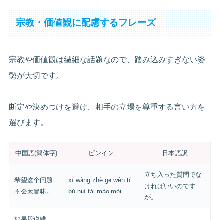
宗教・価値観に配慮するフレーズ
宗教や価値観は繊細な話題なので、踏み込みすぎない姿
勢が大切です。
断定や決めつけを避け、相手の立場を尊重する言い方を
選びます。
中国語(簡体字)
ピンイン
日本語訳
立ち入った質問でな
希望这个问题
xī wàng zhè ge wèn tí
ければいいのです
不会太冒昧。
bú huì tài mào mèi
が。
如果我说错