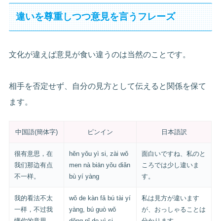
違いを尊重しつつ意見を言うフレーズ
文化が違えば意見が食い違うのは当然のことです。
相手を否定せず、自分の見方として伝えると関係を保て
ます。
中国語(簡体字)
ピンイン
日本語訳
很有意思，在
hěn yǒu yì si, zài wǒ
面白いですね、私のと
我们那边有点
men nà biān yǒu diǎn
ころでは少し違いま
不一样。
bù yí yàng
す。
我的看法不太
wǒ de kàn fǎ bú tài yí
私は見方が違います
一样，不过我
yàng, bú guò wǒ
が、おっしゃることは
懂你的意思。
dǒng nǐ de yì si
分かります。