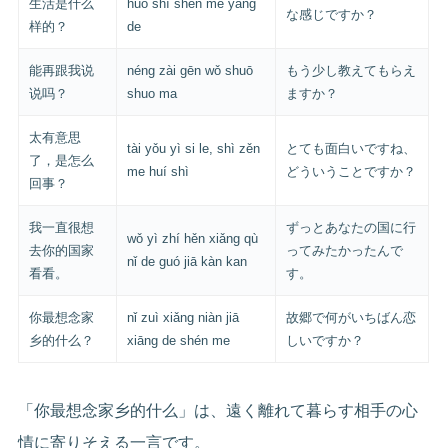
生活是什么
huó shì shén me yàng
な感じですか？
样的？
de
能再跟我说
néng zài gēn wǒ shuō
もう少し教えてもらえ
说吗？
shuo ma
ますか？
太有意思
tài yǒu yì si le, shì zěn
とても面白いですね、
了，是怎么
me huí shì
どういうことですか？
回事？
我一直很想
ずっとあなたの国に行
wǒ yì zhí hěn xiǎng qù
去你的国家
ってみたかったんで
nǐ de guó jiā kàn kan
看看。
す。
你最想念家
nǐ zuì xiǎng niàn jiā
故郷で何がいちばん恋
乡的什么？
xiāng de shén me
しいですか？
「你最想念家乡的什么」は、遠く離れて暮らす相手の心
情に寄りそえる一言です。