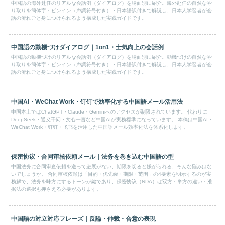
中国語の海外赴任のリアルな会話例（ダイアログ）を場面別に紹介。海外赴任の自然なや
り取りを簡体字・ピンイン（声調符号付き）・日本語訳付きで解説し、日本人学習者が会
話の流れごと身につけられるよう構成した実践ガイドです。
中国語の動機づけダイアログ｜1on1・士気向上の会話例
中国語の動機づけのリアルな会話例（ダイアログ）を場面別に紹介。動機づけの自然なや
り取りを簡体字・ピンイン（声調符号付き）・日本語訳付きで解説し、日本人学習者が会
話の流れごと身につけられるよう構成した実践ガイドです。
中国AI・WeChat Work・钉钉で効率化する中国語メール活用法
中国本土ではChatGPT・Claude・Geminiへのアクセスが制限されています。 代わりに
DeepSeek・通义千问・文心一言など中国AIが実務標準になっています。 本稿は中国AI・
WeChat Work・钉钉・飞书を活用した中国語メール効率化法を体系化します。
保密协议・合同审核依頼メール｜法务を巻き込む中国語の型
中国法务に合同审查依頼を送って进展がない、期限を切ると嫌がられる、そんな悩みはな
いでしょうか。 合同审核依頼は「目的・优先级・期限・范围」の4要素を明示するのが実
務解で、法务を味方にするトーンが鍵であり、保密协议（NDA）は双方・単方の違い・准
据法の選択も押さえる必要があります。
中国語の対立対応フレーズ｜反論・仲裁・合意の表現