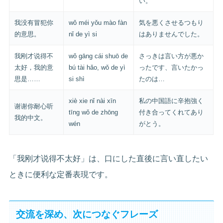
い。
我没有冒犯你
wǒ méi yǒu mào fàn
気を悪くさせるつもり
的意思。
nǐ de yì si
はありませんでした。
我刚才说得不
wǒ gāng cái shuō de
さっきは言い方が悪か
太好，我的意
bú tài hǎo, wǒ de yì
ったです、言いたかっ
思是……
si shì
たのは…
xiè xie nǐ nài xīn
私の中国語に辛抱強く
谢谢你耐心听
tīng wǒ de zhōng
付き合ってくれてあり
我的中文。
wén
がとう。
「我刚才说得不太好」は、口にした直後に言い直したい
ときに便利な定番表現です。
交流を深め、次につなぐフレーズ