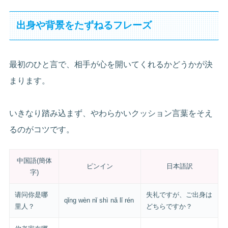
出身や背景をたずねるフレーズ
最初のひと言で、相手が心を開いてくれるかどうかが決
まります。
いきなり踏み込まず、やわらかいクッション言葉をそえ
るのがコツです。
中国語(簡体
ピンイン
日本語訳
字)
请问你是哪
失礼ですが、ご出身は
qǐng wèn nǐ shì nǎ lǐ rén
里人？
どちらですか？