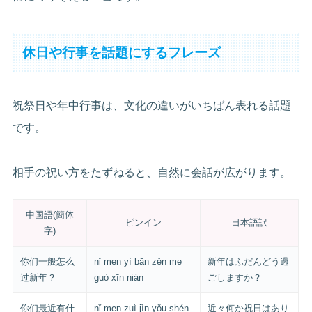
休日や行事を話題にするフレーズ
祝祭日や年中行事は、文化の違いがいちばん表れる話題
です。
相手の祝い方をたずねると、自然に会話が広がります。
中国語(簡体
ピンイン
日本語訳
字)
你们一般怎么
nǐ men yì bān zěn me
新年はふだんどう過
过新年？
guò xīn nián
ごしますか？
你们最近有什
nǐ men zuì jìn yǒu shén
近々何か祝日はあり