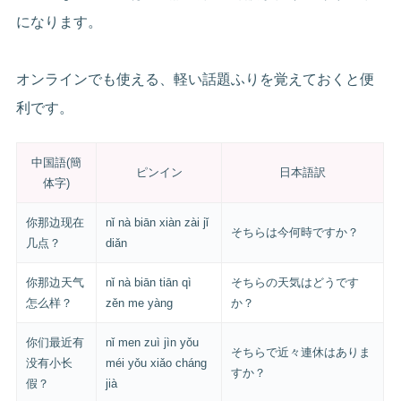
になります。
オンラインでも使える、軽い話題ふりを覚えておくと便
利です。
中国語(簡
ピンイン
日本語訳
体字)
你那边现在
nǐ nà biān xiàn zài jǐ
そちらは今何時ですか？
几点？
diǎn
你那边天气
nǐ nà biān tiān qì
そちらの天気はどうです
怎么样？
zěn me yàng
か？
你们最近有
nǐ men zuì jìn yǒu
そちらで近々連休はありま
没有小长
méi yǒu xiǎo cháng
すか？
假？
jià