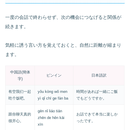
一度の会話で終わらせず、次の機会につなげると関係が
続きます。
気軽に誘う言い方を覚えておくと、自然に距離が縮まり
ます。
中国語(簡体
ピンイン
日本語訳
字)
有空我们一起
yǒu kòng wǒ men
時間があれば一緒にご飯
吃个饭吧。
yì qǐ chī ge fàn ba
でもどうですか。
gēn nǐ liáo tiān
跟你聊天真的
お話できて本当に楽しか
zhēn de hěn kāi
很开心。
ったです。
xīn