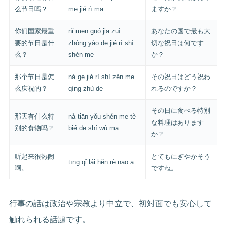
么节日吗？
me jié rì ma
ますか？
你们国家最重
nǐ men guó jiā zuì
あなたの国で最も大
要的节日是什
zhòng yào de jié rì shì
切な祝日は何です
么？
shén me
か？
那个节日是怎
nà ge jié rì shì zěn me
その祝日はどう祝わ
么庆祝的？
qìng zhù de
れるのですか？
その日に食べる特別
那天有什么特
nà tiān yǒu shén me tè
な料理はあります
别的食物吗？
bié de shí wù ma
か？
听起来很热闹
とてもにぎやかそう
tīng qǐ lái hěn rè nao a
啊。
ですね。
行事の話は政治や宗教より中立で、初対面でも安心して
触れられる話題です。