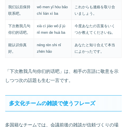
我们以后保持
wǒ men yǐ hòu bǎo
これからも連絡を取り合
联系吧。
chí lián xì ba
いましょう。
下次教我几句
xià cì jiāo wǒ jǐ jù
今度あなたの言葉をいく
你们的话吧。
nǐ men de huà ba
つか教えてくださいね。
能认识你真
néng rèn shi nǐ
あなたと知り合えて本当
好。
zhēn hǎo
によかったです。
「下次教我几句你们的话吧」は、相手の言語に敬意を示
しつつ次の話題も生む一言です。
多文化チームの雑談で使うフレーズ
多国籍なチームでは、会議前後の雑談が信頼づくりの場