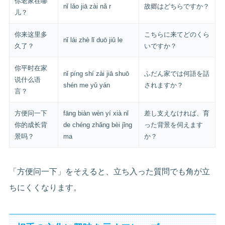
你老家在哪
nǐ lǎo jiā zài nǎ r
故郷はどちらですか？
儿？
你来这里多
こちらに来てどのくら
nǐ lái zhè lǐ duō jiǔ le
久了？
いですか？
你平时在家
nǐ píng shí zài jiā shuō
ふだん家では何語を話
说什么语
shén me yǔ yán
されますか？
言？
方便问一下
fāng biàn wèn yí xià nǐ
差し支えなければ、育
你的成长背
de chéng zhǎng bèi jǐng
った背景を伺えます
景吗？
ma
か？
「方便问一下」をそえると、立ち入った質問でも角が立
ちにくくなります。