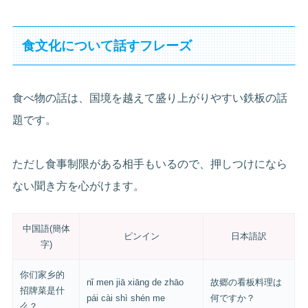
食文化について話すフレーズ
食べ物の話は、国境を越えて盛り上がりやすい鉄板の話
題です。
ただし食事制限がある相手もいるので、押しつけになら
ない聞き方を心がけます。
中国語(簡体
ピンイン
日本語訳
字)
你们家乡的
nǐ men jiā xiāng de zhāo
故郷の看板料理は
招牌菜是什
pái cài shì shén me
何ですか？
么？