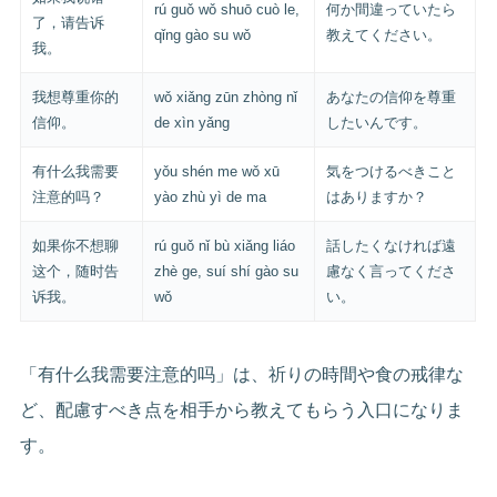
rú guǒ wǒ shuō cuò le,
何か間違っていたら
了，请告诉
qǐng gào su wǒ
教えてください。
我。
我想尊重你的
wǒ xiǎng zūn zhòng nǐ
あなたの信仰を尊重
信仰。
de xìn yǎng
したいんです。
有什么我需要
yǒu shén me wǒ xū
気をつけるべきこと
注意的吗？
yào zhù yì de ma
はありますか？
如果你不想聊
rú guǒ nǐ bù xiǎng liáo
話したくなければ遠
这个，随时告
zhè ge, suí shí gào su
慮なく言ってくださ
诉我。
wǒ
い。
「有什么我需要注意的吗」は、祈りの時間や食の戒律な
ど、配慮すべき点を相手から教えてもらう入口になりま
す。