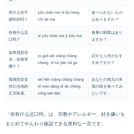
有什么你不
yǒu shén me nǐ bù néng
食べられないもの
能吃的吗？
chī de ma
はありますか？
你有什么忌
食事の制限はあり
nǐ yǒu shén me jì kǒu ma
口吗？
ますか？
如果我想尝
rú guǒ wǒ xiǎng cháng
試すなら何がおす
尝，你推荐
chang, nǐ tuī jiàn nǎ ge
すめですか？
哪个？
我很想尝尝
wǒ hěn xiǎng cháng chang
あなたの地元の本
你们当地的
nǐ men dāng dì de zhèng
場の味を食べてみ
正宗味道。
zōng wèi dào
たいです。
「你有什么忌口吗」は、宗教やアレルギー、好き嫌いを
まとめてやんわり確認できる便利な一言です。