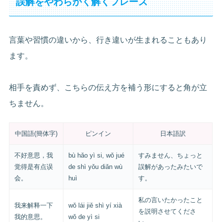
誤解をやわらかく解くフレーズ
言葉や習慣の違いから、行き違いが生まれることもあり
ます。
相手を責めず、こちらの伝え方を補う形にすると角が立
ちません。
中国語(簡体字)
ピンイン
日本語訳
不好意思，我
bù hǎo yì si, wǒ jué
すみません、ちょっと
觉得是有点误
de shì yǒu diǎn wù
誤解があったみたいで
会。
huì
す。
私の言いたかったこと
我来解释一下
wǒ lái jiě shì yí xià
を説明させてくださ
我的意思。
wǒ de yì si