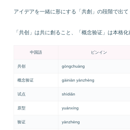
アイデアを一緒に形にする「共創」の段階で出て
「共创」は共に創ること、「概念验证」は本格化
中国語
ピンイン
共创
gòngchuàng
概念验证
gàiniàn yànzhèng
试点
shìdiǎn
原型
yuánxíng
验证
yànzhèng