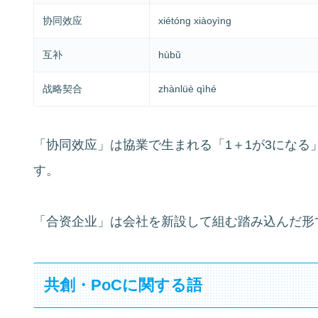
协同效应
xiétóng xiàoyìng
互补
hùbǔ
战略契合
zhànlüè qìhé
「协同效应」は協業で生まれる「1＋1が3になる
す。
「合资企业」は会社を新設して組む踏み込んだ形
共創・PoCに関する語