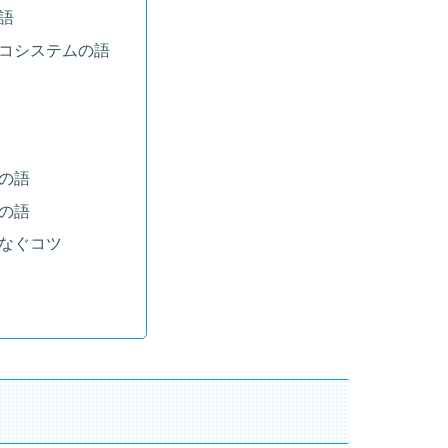
語
コシステムの語
の語
の語
なぐコツ