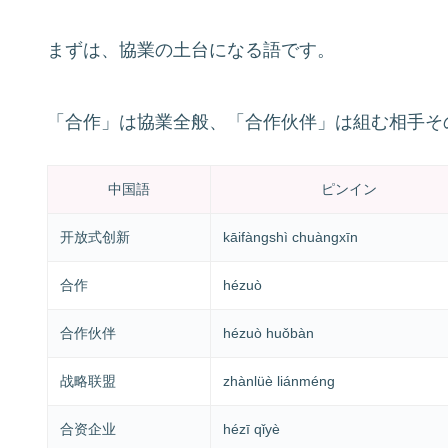
まずは、協業の土台になる語です。
「合作」は協業全般、「合作伙伴」は組む相手そ
中国語
ピンイン
开放式创新
kāifàngshì chuàngxīn
合作
hézuò
合作伙伴
hézuò huǒbàn
战略联盟
zhànlüè liánméng
合资企业
hézī qǐyè