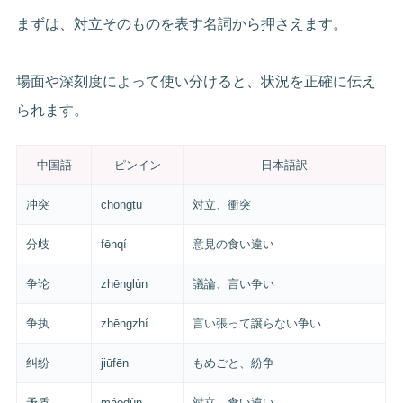
まずは、対立そのものを表す名詞から押さえます。
場面や深刻度によって使い分けると、状況を正確に伝え
られます。
中国語
ピンイン
日本語訳
冲突
chōngtū
対立、衝突
分歧
fēnqí
意見の食い違い
争论
zhēnglùn
議論、言い争い
争执
zhēngzhí
言い張って譲らない争い
纠纷
jiūfēn
もめごと、紛争
矛盾
máodùn
対立、食い違い