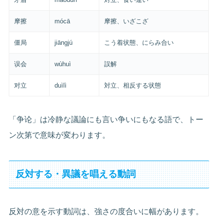
摩擦
mócā
摩擦、いざこざ
僵局
jiāngjú
こう着状態、にらみ合い
误会
wùhuì
誤解
对立
duìlì
対立、相反する状態
「争论」は冷静な議論にも言い争いにもなる語で、トー
ン次第で意味が変わります。
反対する・異議を唱える動詞
反対の意を示す動詞は、強さの度合いに幅があります。