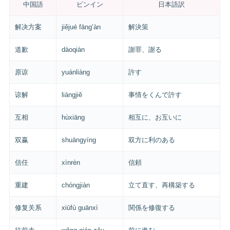
中国語
ピンイン
日本語訳
解决方案
jiějué fāng’àn
解決策
道歉
dàoqiàn
謝罪、謝る
原谅
yuánliàng
許す
谅解
liàngjiě
事情をくんで許す
互相
hùxiāng
相互に、お互いに
双赢
shuāngyíng
双方に利のある
信任
xìnrèn
信頼
重建
chóngjiàn
立て直す、再構築する
修复关系
xiūfù guānxì
関係を修復する