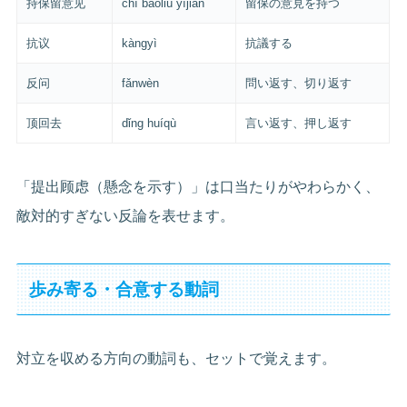
持保留意见
chí bǎoliú yìjiàn
留保の意見を持つ
抗议
kàngyì
抗議する
反问
fǎnwèn
問い返す、切り返す
顶回去
dǐng huíqù
言い返す、押し返す
「提出顾虑（懸念を示す）」は口当たりがやわらかく、
敵対的すぎない反論を表せます。
歩み寄る・合意する動詞
対立を収める方向の動詞も、セットで覚えます。