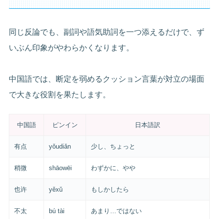
同じ反論でも、副詞や語気助詞を一つ添えるだけで、ず
いぶん印象がやわらかくなります。
中国語では、断定を弱めるクッション言葉が対立の場面
で大きな役割を果たします。
中国語
ピンイン
日本語訳
有点
yǒudiǎn
少し、ちょっと
稍微
shāowēi
わずかに、やや
也许
yěxǔ
もしかしたら
不太
bú tài
あまり…ではない