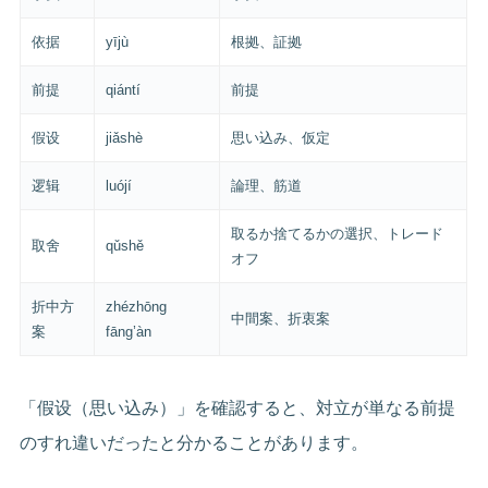
依据
yījù
根拠、証拠
前提
qiántí
前提
假设
jiǎshè
思い込み、仮定
逻辑
luójí
論理、筋道
取るか捨てるかの選択、トレード
取舍
qǔshě
オフ
折中方
zhézhōng
中間案、折衷案
案
fāng’àn
「假设（思い込み）」を確認すると、対立が単なる前提
のすれ違いだったと分かることがあります。