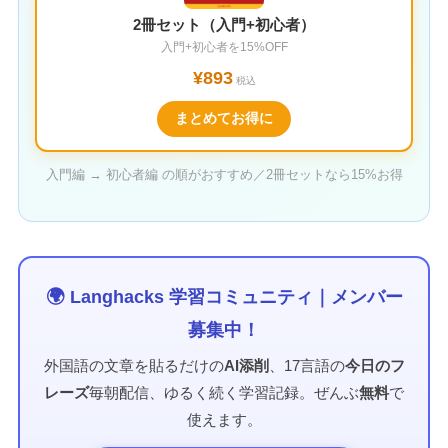
2冊セット（入門+初心者）
入門+初心者を15%OFF
¥893
税込
まとめてお得に
入門編 → 初心者編 の順がおすすめ／2冊セットなら15%お得
🌍 Langhacks 学習コミュニティ｜メンバー
募集中！
外国語の文章を貼るだけの
AI添削
、17言語の
今日のフ
レーズ
毎朝配信、ゆるく続く学習記録。ぜんぶ
無料
で
使えます。