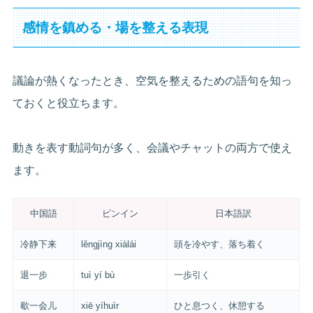
感情を鎮める・場を整える表現
議論が熱くなったとき、空気を整えるための語句を知っ
ておくと役立ちます。
動きを表す動詞句が多く、会議やチャットの両方で使え
ます。
中国語
ピンイン
日本語訳
冷静下来
lěngjìng xiàlái
頭を冷やす、落ち着く
退一步
tuì yí bù
一歩引く
歇一会儿
xiē yíhuìr
ひと息つく、休憩する