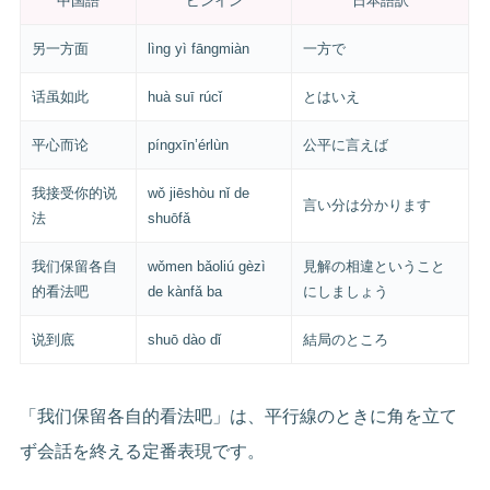
中国語
ピンイン
日本語訳
另一方面
lìng yì fāngmiàn
一方で
话虽如此
huà suī rúcǐ
とはいえ
平心而论
píngxīn’érlùn
公平に言えば
我接受你的说
wǒ jiēshòu nǐ de
言い分は分かります
法
shuōfǎ
我们保留各自
wǒmen bǎoliú gèzì
見解の相違ということ
的看法吧
de kànfǎ ba
にしましょう
说到底
shuō dào dǐ
結局のところ
「我们保留各自的看法吧」は、平行線のときに角を立て
ず会話を終える定番表現です。