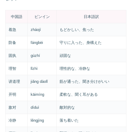
中国語
ピンイン
日本語訳
着急
zháojí
もどかしい、焦った
防备
fángbèi
守りに入った、身構えた
固执
gùzhí
頑固な
理智
lǐzhì
理性的な、冷静な
讲道理
jiǎng dàolǐ
筋が通った、聞き分けがいい
开明
kāimíng
柔軟な、聞く耳がある
敌对
díduì
敵対的な
冷静
lěngjìng
落ち着いた