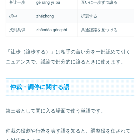
各让一步
gè ràng yí bù
互いに一歩ずつ譲る
折中
zhézhōng
折衷する
找到共识
zhǎodào gòngshí
共通認識を見つける
「让步（譲歩する）」は相手の言い分を一部認めて引く
ニュアンスで、議論で部分的に譲るときに使えます。
仲裁・調停に関する語
第三者として間に入る場面で使う単語です。
仲裁の役割や行為を表す語を知ると、調整役を任されて