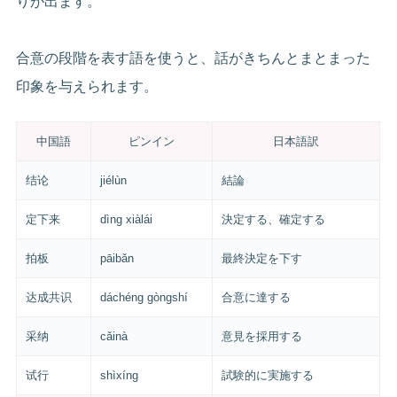
りが出ます。
合意の段階を表す語を使うと、話がきちんとまとまった
印象を与えられます。
中国語
ピンイン
日本語訳
结论
jiélùn
結論
定下来
dìng xiàlái
決定する、確定する
拍板
pāibǎn
最終決定を下す
达成共识
dáchéng gòngshí
合意に達する
采纳
cǎinà
意見を採用する
试行
shìxíng
試験的に実施する