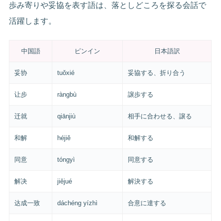
歩み寄りや妥協を表す語は、落としどころを探る会話で
活躍します。
中国語
ピンイン
日本語訳
妥协
tuǒxié
妥協する、折り合う
让步
ràngbù
譲歩する
迁就
qiānjiù
相手に合わせる、譲る
和解
héjiě
和解する
同意
tóngyì
同意する
解决
jiějué
解決する
达成一致
dáchéng yízhì
合意に達する