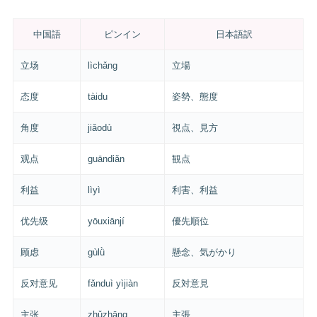
中国語
ピンイン
日本語訳
立场
lìchǎng
立場
态度
tàidu
姿勢、態度
角度
jiǎodù
視点、見方
观点
guāndiǎn
観点
利益
lìyì
利害、利益
优先级
yōuxiānjí
優先順位
顾虑
gùlǜ
懸念、気がかり
反对意见
fǎnduì yìjiàn
反対意見
主张
zhǔzhāng
主張