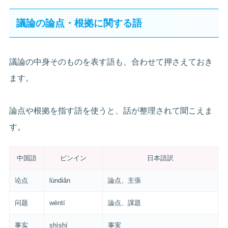
議論の論点・根拠に関する語
議論の中身そのものを表す語も、合わせて押さえておき
ます。
論点や根拠を指す語を使うと、話が整理されて聞こえま
す。
中国語
ピンイン
日本語訳
论点
lùndiǎn
論点、主張
问题
wèntí
論点、課題
事实
shìshí
事実