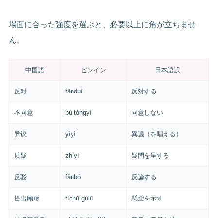
場面に合った強度を選ぶと、必要以上に角が立ちませ
ん。
中国語
ピンイン
日本語訳
反对
fǎnduì
反対する
不同意
bù tóngyì
同意しない
异议
yìyì
異議（を唱える）
质疑
zhìyí
疑問を呈する
反驳
fǎnbó
反論する
提出顾虑
tíchū gùlǜ
懸念を示す