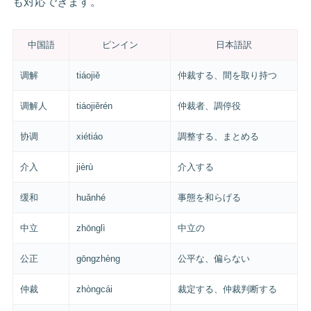
も対応できます。
中国語
ピンイン
日本語訳
调解
tiáojiě
仲裁する、間を取り持つ
调解人
tiáojiěrén
仲裁者、調停役
协调
xiétiáo
調整する、まとめる
介入
jièrù
介入する
缓和
huǎnhé
事態を和らげる
中立
zhōnglì
中立の
公正
gōngzhèng
公平な、偏らない
仲裁
zhòngcái
裁定する、仲裁判断する