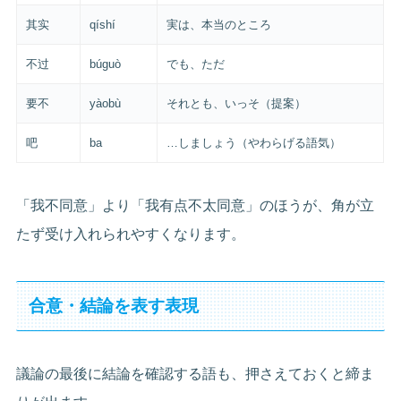
其实
qíshí
実は、本当のところ
不过
búguò
でも、ただ
要不
yàobù
それとも、いっそ（提案）
吧
ba
…しましょう（やわらげる語気）
「我不同意」より「我有点不太同意」のほうが、角が立
たず受け入れられやすくなります。
合意・結論を表す表現
議論の最後に結論を確認する語も、押さえておくと締ま