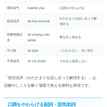
缓和语气
huǎnhé yǔqì
口調をやわらげる
わだかまりを話し合って解
把话说开
bǎ huà shuō kāi
消する
把事情圆过
bǎ shìqing yuán
事を丸く収める
去
guòqù
不计较
bú jìjiào
こだわらない、水に流す
不再追究
bú zài zhuījiū
それ以上追及しない
「把话说开（わだかまりを話し合って解消する）」は、
誤解やしこりを解く場面で使える便利な表現です。
口調をやわらげる副詞・語気助詞