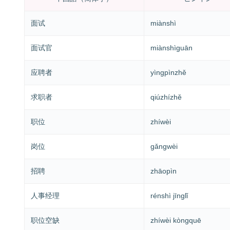
面试
miànshì
面试官
miànshìguān
应聘者
yìngpìnzhě
求职者
qiúzhízhě
职位
zhíwèi
岗位
gǎngwèi
招聘
zhāopìn
人事经理
rénshì jīnglǐ
职位空缺
zhíwèi kòngquē