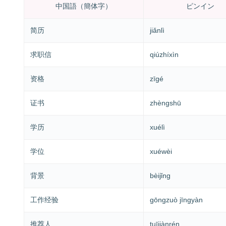
中国語（簡体字）
ピンイン
简历
jiǎnlì
求职信
qiúzhíxìn
资格
zīgé
证书
zhèngshū
学历
xuélì
学位
xuéwèi
背景
bèijǐng
工作经验
gōngzuò jīngyàn
推荐人
tuījiànrén