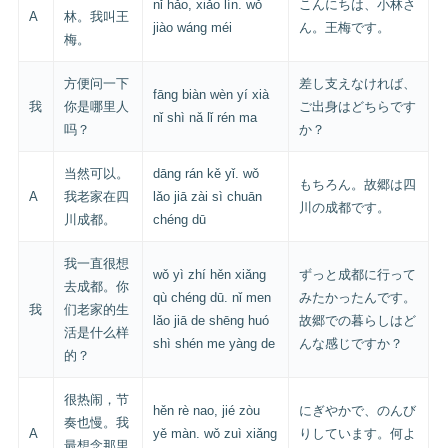
nǐ hǎo, xiǎo lín. wǒ
こんにちは、小林さ
A
林。我叫王
jiào wáng méi
ん。王梅です。
梅。
方便问一下
差し支えなければ、
fāng biàn wèn yí xià
我
你是哪里人
ご出身はどちらです
nǐ shì nǎ lǐ rén ma
吗？
か？
当然可以。
dāng rán kě yǐ. wǒ
もちろん。故郷は四
A
我老家在四
lǎo jiā zài sì chuān
川の成都です。
川成都。
chéng dū
我一直很想
wǒ yì zhí hěn xiǎng
ずっと成都に行って
去成都。你
qù chéng dū. nǐ men
みたかったんです。
我
们老家的生
lǎo jiā de shēng huó
故郷での暮らしはど
活是什么样
shì shén me yàng de
んな感じですか？
的？
很热闹，节
hěn rè nao, jié zòu
にぎやかで、のんび
奏也慢。我
A
yě màn. wǒ zuì xiǎng
りしています。何よ
最想念那里