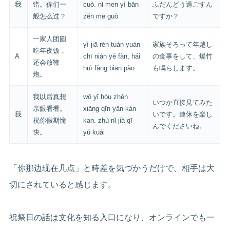
我
错。你们一
cuò. nǐ men yì bān
ふだんどう過ごすん
般怎么过？
zěn me guò
ですか？
一家人团圆
yì jiā rén tuán yuán
家族そろって年越し
吃年夜饭，
A
chī nián yè fàn, hái
の食事をして、爆竹
还会放鞭
huì fàng biān pào
も鳴らします。
炮。
我以后真想
wǒ yǐ hòu zhēn
いつか直接見てみた
亲眼看看。
xiǎng qīn yǎn kàn
我
いです。連休を楽し
祝你假期愉
kan. zhù nǐ jià qī
んでくださいね。
快。
yú kuài
「你那边现在几点」と時差を気づかうだけで、相手は大
切にされていると感じます。
祝祭日の話は文化を知る入口になり、オンラインでも一