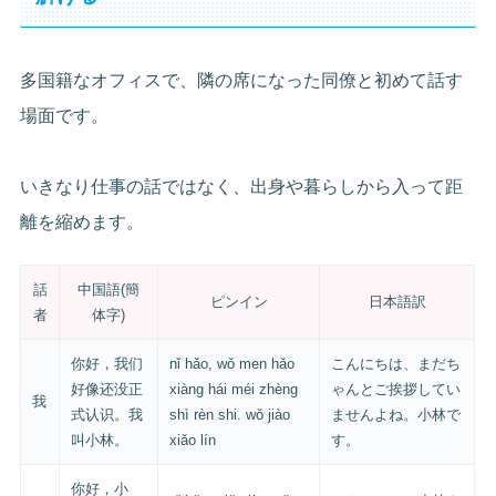
多国籍なオフィスで、隣の席になった同僚と初めて話す
場面です。
いきなり仕事の話ではなく、出身や暮らしから入って距
離を縮めます。
話
中国語(簡
ピンイン
日本語訳
者
体字)
你好，我们
nǐ hǎo, wǒ men hǎo
こんにちは、まだち
好像还没正
xiàng hái méi zhèng
ゃんとご挨拶してい
我
式认识。我
shì rèn shi. wǒ jiào
ませんよね。小林で
叫小林。
xiǎo lín
す。
你好，小