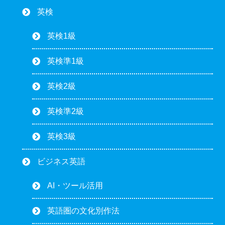
英検
英検1級
英検準1級
英検2級
英検準2級
英検3級
ビジネス英語
AI・ツール活用
英語圏の文化別作法