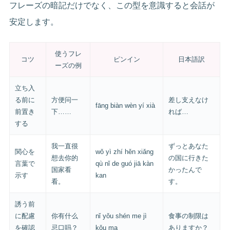
フレーズの暗記だけでなく、この型を意識すると会話が
安定します。
使うフレ
コツ
ピンイン
日本語訳
ーズの例
立ち入
る前に
方便问一
差し支えなけ
fāng biàn wèn yí xià
前置き
下……
れば…
する
我一直很
ずっとあなた
関心を
wǒ yì zhí hěn xiǎng
想去你的
の国に行きた
言葉で
qù nǐ de guó jiā kàn
国家看
かったんで
示す
kan
看。
す。
誘う前
に配慮
你有什么
nǐ yǒu shén me jì
食事の制限は
を確認
忌口吗？
kǒu ma
ありますか？