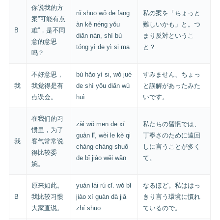
你说我的方
nǐ shuō wǒ de fāng
私の案を「ちょっと
案”可能有点
àn kě néng yǒu
難しいかも」と。つ
B
难”，是不同
diǎn nán, shì bù
まり反対というこ
意的意思
tóng yì de yì si ma
と？
吗？
不好意思，
bù hǎo yì si, wǒ jué
すみません、ちょっ
我
我觉得是有
de shì yǒu diǎn wù
と誤解があったみた
点误会。
huì
いです。
在我们的习
zài wǒ men de xí
私たちの習慣では、
惯里，为了
guàn lǐ, wèi le kè qi
丁寧さのために遠回
我
客气常常说
cháng cháng shuō
しに言うことが多く
得比较委
de bǐ jiào wěi wǎn
て。
婉。
原来如此。
yuán lái rú cǐ. wǒ bǐ
なるほど。私ははっ
B
我比较习惯
jiào xí guàn dà jiā
きり言う環境に慣れ
大家直说。
zhí shuō
ているので。