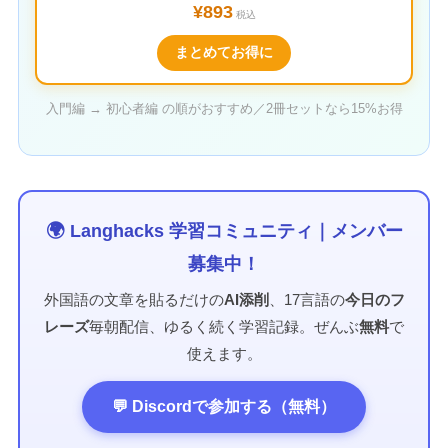
¥893
税込
まとめてお得に
入門編 → 初心者編 の順がおすすめ／2冊セットなら15%お得
🌍 Langhacks 学習コミュニティ｜メンバー
募集中！
外国語の文章を貼るだけの
AI添削
、17言語の
今日のフ
レーズ
毎朝配信、ゆるく続く学習記録。ぜんぶ
無料
で
使えます。
💬 Discordで参加する（無料）