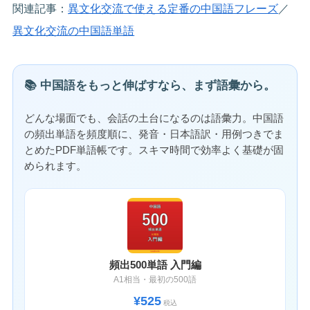
関連記事：
異文化交流で使える定番の中国語フレーズ
／
異文化交流の中国語単語
📚 中国語をもっと伸ばすなら、まず語彙から。
どんな場面でも、会話の土台になるのは語彙力。中国語
の頻出単語を頻度順に、発音・日本語訳・用例つきでま
とめたPDF単語帳です。スキマ時間で効率よく基礎が固
められます。
頻出500単語 入門編
A1相当・最初の500語
¥525
税込