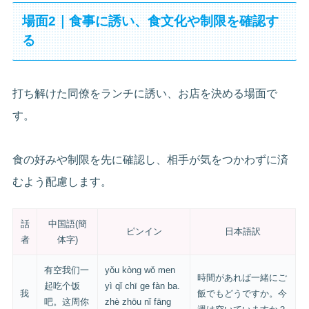
場面2｜食事に誘い、食文化や制限を確認す
る
打ち解けた同僚をランチに誘い、お店を決める場面で
す。
食の好みや制限を先に確認し、相手が気をつかわずに済
むよう配慮します。
話
中国語(簡
ピンイン
日本語訳
者
体字)
有空我们一
yǒu kòng wǒ men
時間があれば一緒にご
起吃个饭
yì qǐ chī ge fàn ba.
我
飯でもどうですか。今
吧。这周你
zhè zhōu nǐ fāng