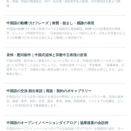
鱼・甩锅・背锅の職場俗語、BAT・欢乐颂・我的前半生の実例、日中職場文化差まで網
羅。
中国語の動機づけフレーズ｜称賛・励まし・感謝の表現
中国語の動機づけで使う実用フレーズを場面別に徹底解説。動機づけの定番表現を簡体
字・ピンイン（声調符号付き）・日本語訳の3点セットで紹介します。日本人学習者がビジ
ネスの動機づけをそのまま使えるよう構成した保存版です。
哀悼・慰问邮件｜中国式追悼と宗教中立表現の折衷
中国の同僚・取引先のご家族が亡くなったと聞いたとき、中国式の哀悼メールをどう書け
ばいいか戸惑うことはないでしょうか。 中国の哀悼メールは「节哀顺变」「保重身体」が
標準フレーズで、宗教色の強い表現は避けます。日本式の「ご冥福をお祈りします」は仏
教色が強く。
中国語の交渉 頻出単語｜商談・契約のボキャブラリー
中国語のビジネス交渉で頻出する単語を分野別にまとめたボキャブラリー集。交渉の基本
語、価格・条件、契約・合意、譲歩・要求、納期、関係構築、リスクまでの語彙を、ピン
インと日本語訳付きで徹底解説します。
中国語のオープンイノベーションダイアログ｜協業提案の会話例
中国語のオープンイノベーションのリアルな会話例（ダイアログ）を場面別に紹介。オー