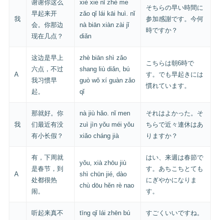
谢谢你这么
xiè xie nǐ zhè me
そちらの早い時間に
早起来开
zǎo qǐ lái kāi huì. nǐ
我
参加感謝です。今何
会。你那边
nà biān xiàn zài jǐ
時ですか？
现在几点？
diǎn
这边是早上
zhè biān shì zǎo
こちらは朝6時で
六点，不过
shang liù diǎn, bú
A
す。でも早起きには
我习惯早
guò wǒ xí guàn zǎo
慣れています。
起。
qǐ
那就好。你
nà jiù hǎo. nǐ men
それはよかった。そ
我
们最近有没
zuì jìn yǒu méi yǒu
ちらで近々連休はあ
有小长假？
xiǎo cháng jià
りますか？
有，下周就
はい、来週は春節で
yǒu, xià zhōu jiù
是春节，到
す。あちこちとても
A
shì chūn jié, dào
处都很热
にぎやかになりま
chù dōu hěn rè nao
闹。
す。
听起来真不
tīng qǐ lái zhēn bú
すごくいいですね。