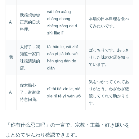
wǒ hěn xiǎng
我很想尝尝
cháng chang
本場の日本料理を食べ
A
正宗的日式
zhèng zōng de rì
てみたいです。
料理。
shì liào lǐ
太好了，我
tài hǎo le, wǒ zhī
ばっちりです。あっさ
知道一家口
dào yì jiā kǒu wèi
我
りした味のお店を知っ
味很清淡的
hěn qīng dàn de
ています。
店。
diàn
気をつかってくれてあ
你太贴心
nǐ tài tiē xīn le, xiè
りがとう。わざわざ確
A
了，谢谢你
xie nǐ tè yì wèn wǒ
認してくれて助かりま
特意问我。
す。
「你有什么忌口吗」の一言で、宗教・主義・好き嫌いを
まとめてやんわり確認できます。