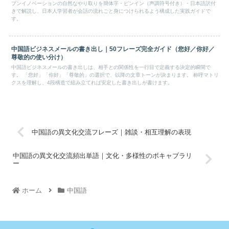
プンイノベーションの自然なやり取りを簡体字・ピンイン（声調符号付き）・日本語訳付
きで解説し、日本人学習者が会話の流れごと身につけられるよう構成した実践ガイドで
す。
中国語ビジネスメールの書き出し｜50フレーズ完全ガイド（您好／你好／
尊敬的の使い分け）
中国語ビジネスメールの書き出しは、相手との関係性を一行目で定義する決定的瞬間で
す。 「您好」「你好」「尊敬的」の選択で、以降の文章トーンが決まります。 称呼マトリ
クスを理解し、4段構造で組み立てれば安定した書き出しが書けます。
中国語の異文化交流フレーズ｜雑談・相互理解の表現
中国語の異文化交流頻出単語｜文化・多様性のボキャブラリ
ー
ホーム
中国語