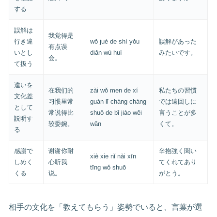
する
誤解は
我觉得是
行き違
wǒ jué de shì yǒu
誤解があった
有点误
いとし
diǎn wù huì
みたいです。
会。
て扱う
違いを
在我们的
zài wǒ men de xí
私たちの習慣
文化差
习惯里常
guàn lǐ cháng cháng
では遠回しに
として
常说得比
shuō de bǐ jiào wěi
言うことが多
説明す
较委婉。
wǎn
くて。
る
感謝で
谢谢你耐
辛抱強く聞い
xiè xie nǐ nài xīn
しめく
心听我
てくれてあり
tīng wǒ shuō
くる
说。
がとう。
相手の文化を「教えてもらう」姿勢でいると、言葉が選