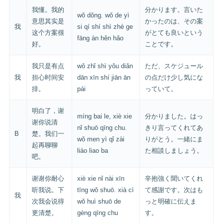
我懂。我的
分かります。言いた
wǒ dǒng. wǒ de yì
意思其实是
かったのは、その案
我
si qí shí shì zhè ge
这个方案很
がとても良いという
fāng àn hěn hǎo
好。
ことです。
我只是有点
wǒ zhǐ shì yǒu diǎn
ただ、スケジュール
我
担心时间安
dān xīn shí jiān ān
の点だけ少し気にな
排。
pái
っていて。
明白了，谢
míng bai le, xiè xie
分かりました。はっ
谢你说清
nǐ shuō qīng chu.
きり言ってくれてあ
B
楚。我们一
wǒ men yì qǐ zài
りがとう。一緒にま
起再聊聊
liáo liao ba
た相談しましょう。
吧。
谢谢你耐心
xiè xie nǐ nài xīn
辛抱強く聞いてくれ
听我说。下
tīng wǒ shuō. xià cì
て感謝です。次はも
我
次我会说得
wǒ huì shuō de
っと明確に伝えま
更清楚。
gèng qīng chu
す。