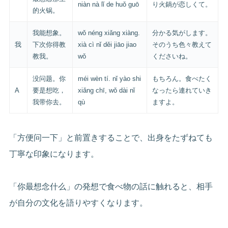
niàn nà lǐ de huǒ guō
り火鍋が恋しくて。
的火锅。
我能想象。
wǒ néng xiǎng xiàng.
分かる気がします。
我
下次你得教
xià cì nǐ děi jiāo jiao
そのうち色々教えて
教我。
wǒ
くださいね。
没问题。你
méi wèn tí. nǐ yào shi
もちろん。食べたく
A
要是想吃，
xiǎng chī, wǒ dài nǐ
なったら連れていき
我带你去。
qù
ますよ。
「方便问一下」と前置きすることで、出身をたずねても
丁寧な印象になります。
「你最想念什么」の発想で食べ物の話に触れると、相手
が自分の文化を語りやすくなります。