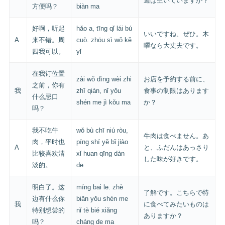
週は空いていますか？
方便吗？
biàn ma
好啊，听起
hǎo a, tīng qǐ lái bú
いいですね、ぜひ。木
A
来不错。周
cuò. zhōu sì wǒ kě
曜なら大丈夫です。
四我可以。
yǐ
在我订位置
zài wǒ dìng wèi zhi
お店を予約する前に、
之前，你有
我
zhī qián, nǐ yǒu
食事の制限はあります
什么忌口
shén me jì kǒu ma
か？
吗？
我不吃牛
wǒ bù chī niú ròu,
牛肉は食べません。あ
肉，平时也
píng shí yě bǐ jiào
A
と、ふだんはあっさり
比较喜欢清
xǐ huan qīng dàn
した味が好きです。
淡的。
de
明白了。这
míng bai le. zhè
了解です。こちらで特
边有什么你
biān yǒu shén me
我
に食べてみたいものは
特别想尝的
nǐ tè bié xiǎng
ありますか？
吗？
cháng de ma