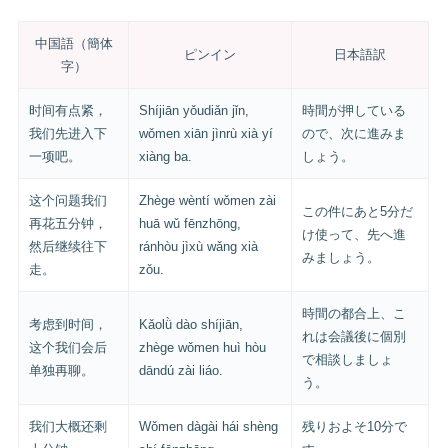
中国語（簡体
ピンイン
日本語訳
字）
时间有点紧，
Shíjiān yǒudiǎn jǐn,
時間が押している
我们先进入下
wǒmen xiān jìnrù xià yí
ので、次に進みま
一项吧。
xiàng ba.
しょう。
这个问题我们
Zhège wèntí wǒmen zài
この件にあと5分だ
再花五分钟，
huā wǔ fēnzhōng,
け使って、先へ進
然后继续往下
ránhòu jìxù wǎng xià
みましょう。
走。
zǒu.
時間の都合上、こ
考虑到时间，
Kǎolǜ dào shíjiān,
れは会議後に個別
这个我们会后
zhège wǒmen huì hòu
で相談しましょ
单独再聊。
dāndú zài liáo.
う。
我们大概还剩
Wǒmen dàgài hái shèng
残りおよそ10分で