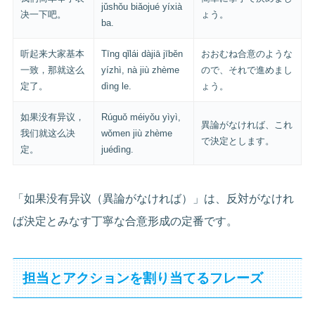
jǔshǒu biǎojué yíxià
决一下吧。
ょう。
ba.
听起来大家基本
Tīng qǐlái dàjiā jīběn
おおむね合意のような
一致，那就这么
yízhì, nà jiù zhème
ので、それで進めまし
定了。
dìng le.
ょう。
如果没有异议，
Rúguǒ méiyǒu yìyì,
異論がなければ、これ
我们就这么决
wǒmen jiù zhème
で決定とします。
定。
juédìng.
「如果没有异议（異論がなければ）」は、反対がなけれ
ば決定とみなす丁寧な合意形成の定番です。
担当とアクションを割り当てるフレーズ