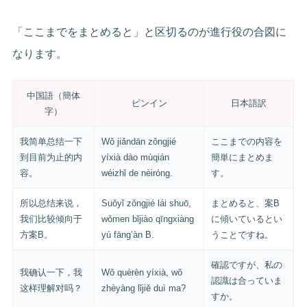
「ここまでをまとめると」と区切るのが進行役の合図に
なります。
中国語（簡体
ピンイン
日本語訳
字）
我简单总结一下
Wǒ jiǎndān zǒngjié
ここまでの内容を
到目前为止的内
yíxià dào mùqián
簡単にまとめま
容。
wéizhǐ de nèiróng.
す。
所以总结来说，
Suǒyǐ zǒngjié lái shuō,
まとめると、案B
我们比较倾向于
wǒmen bǐjiào qīngxiàng
に傾いているとい
方案B。
yú fāng’àn B.
うことですね。
確認ですが、私の
我确认一下，我
Wǒ quèrèn yíxià, wǒ
認識は合っていま
这样理解对吗？
zhèyàng lǐjiě duì ma?
すか。