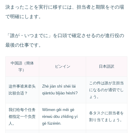
決まったことを実行に移すには、担当者と期限をその場
で明確にします。
「誰が・いつまでに」を口頭で確定させるのが進行役の
最後の仕事です。
中国語（簡体
ピンイン
日本語訳
字）
この件は誰が主担当
这件事谁来牵头
Zhè jiàn shì shéi lái
になるのが適切でし
比较合适？
qiāntóu bǐjiào héshì?
ょう。
我们给每个任务
Wǒmen gěi měi gè
各タスクに担当者を
都指定一个负责
rènwù dōu zhǐdìng yí
割り当てましょう。
人。
gè fùzérén.