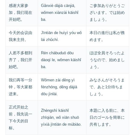
感谢大家参
Gǎnxiè dàjiā cānjiā,
ご参加ありがとうご
加，我们现在
wǒmen xiànzài kāishǐ
ざいます。では始め
开始吧。
ba.
ましょう。
今天的会议由
Jīntiān de huìyì yóu wǒ
本日の進行は私が務
我来主持。
lái zhǔchí.
めます。
人差不多都到
Rén chàbuduō dōu
ほぼ全員そろったよ
齐了，我们开
dàoqí le, wǒmen kāishǐ
うなので、始めまし
始吧。
ba.
ょう。
我们再等一分
Wǒmen zài děng yì
みなさんがそろうま
钟，等大家都
fēnzhōng, děng dàjiā
で、あと1分待ちま
进来。
dōu jìnlái.
しょう。
正式开始之
Zhèngshì kāishǐ
本題に入る前に、本
前，我先说一
zhīqián, wǒ xiān shuō
日のゴールを簡単に
下今天的目
yíxià jīntiān de mùbiāo.
共有します。
标。