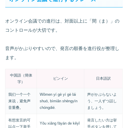
オンライン会議での進行は、対面以上に「間（ま）」の
コントロールが大切です。
音声がかぶりやすいので、発言の順番を進行役が整理し
ます。
中国語（簡体
ピンイン
日本語訳
字）
我们一个一个
Wǒmen yí gè yí gè lái
声がかぶらないよ
来说，避免声
shuō, bìmiǎn shēngyīn
う、一人ずつ話し
音重叠。
chóngdié.
ましょう。
有想发言的可
発言したい方は挙
Yǒu xiǎng fāyán de kěyǐ
以点一下举手
手ボタンを押して