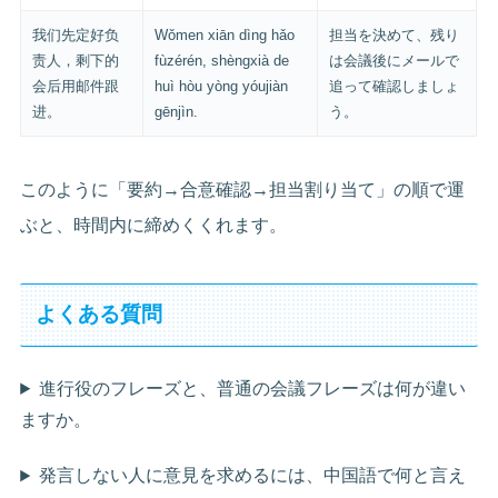
我们先定好负
Wǒmen xiān dìng hǎo
担当を決めて、残り
责人，剩下的
fùzérén, shèngxià de
は会議後にメールで
会后用邮件跟
huì hòu yòng yóujiàn
追って確認しましょ
进。
gēnjìn.
う。
このように「要約→合意確認→担当割り当て」の順で運
ぶと、時間内に締めくくれます。
よくある質問
進行役のフレーズと、普通の会議フレーズは何が違い
ますか。
発言しない人に意見を求めるには、中国語で何と言え