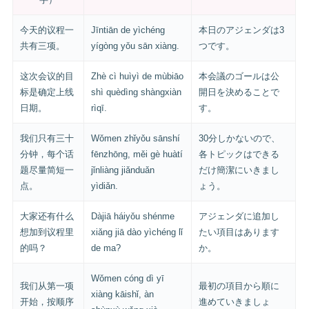
今天的议程一
Jīntiān de yìchéng
本日のアジェンダは3
共有三项。
yígòng yǒu sān xiàng.
つです。
这次会议的目
Zhè cì huìyì de mùbiāo
本会議のゴールは公
标是确定上线
shì quèdìng shàngxiàn
開日を決めることで
日期。
rìqī.
す。
我们只有三十
Wǒmen zhǐyǒu sānshí
30分しかないので、
分钟，每个话
fēnzhōng, měi gè huàtí
各トピックはできる
题尽量简短一
jǐnliàng jiǎnduǎn
だけ簡潔にいきまし
点。
yìdiǎn.
ょう。
大家还有什么
Dàjiā háiyǒu shénme
アジェンダに追加し
想加到议程里
xiǎng jiā dào yìchéng lǐ
たい項目はあります
的吗？
de ma?
か。
Wǒmen cóng dì yī
我们从第一项
最初の項目から順に
xiàng kāishǐ, àn
开始，按顺序
進めていきましょ