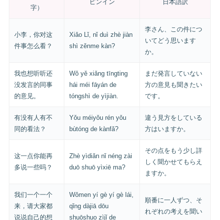
ピンイン
日本語訳
字）
李さん、この件につ
小李，你对这
Xiǎo Lǐ, nǐ duì zhè jiàn
いてどう思います
件事怎么看？
shì zěnme kàn?
か。
我也想听听还
Wǒ yě xiǎng tīngting
まだ発言していない
没发言的同事
hái méi fāyán de
方の意見も聞きたい
的意见。
tóngshì de yìjiàn.
です。
有没有人有不
Yǒu méiyǒu rén yǒu
違う見方をしている
同的看法？
bùtóng de kànfǎ?
方はいますか。
その点をもう少し詳
这一点你能再
Zhè yìdiǎn nǐ néng zài
しく聞かせてもらえ
多说一些吗？
duō shuō yìxiē ma?
ますか。
我们一个一个
Wǒmen yí gè yí gè lái,
順番に一人ずつ、そ
来，请大家都
qǐng dàjiā dōu
れぞれの考えを聞い
说说自己的想
shuōshuo zìjǐ de