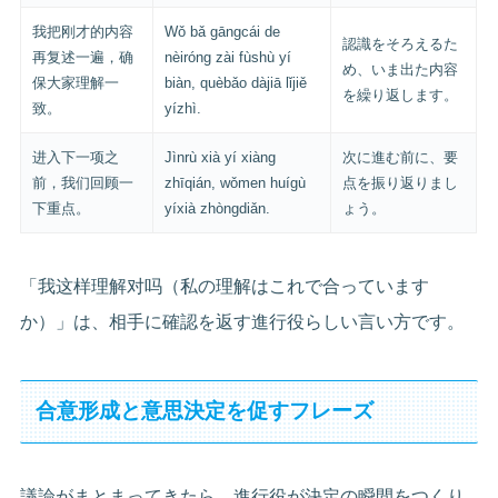
我把刚才的内容
Wǒ bǎ gāngcái de
認識をそろえるた
再复述一遍，确
nèiróng zài fùshù yí
め、いま出た内容
保大家理解一
biàn, quèbǎo dàjiā lǐjiě
を繰り返します。
致。
yízhì.
进入下一项之
Jìnrù xià yí xiàng
次に進む前に、要
前，我们回顾一
zhīqián, wǒmen huígù
点を振り返りまし
下重点。
yíxià zhòngdiǎn.
ょう。
「我这样理解对吗（私の理解はこれで合っています
か）」は、相手に確認を返す進行役らしい言い方です。
合意形成と意思決定を促すフレーズ
議論がまとまってきたら、進行役が決定の瞬間をつくり