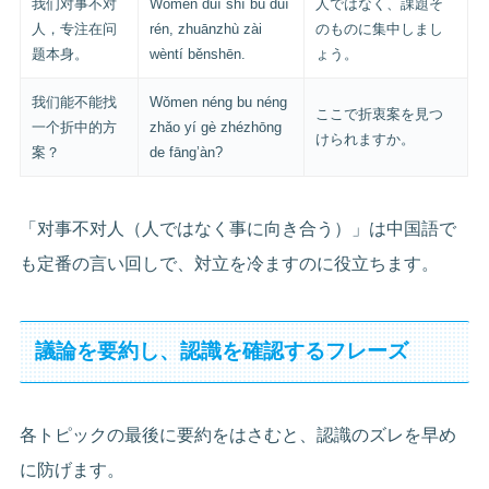
我们对事不对
Wǒmen duì shì bú duì
人ではなく、課題そ
人，专注在问
rén, zhuānzhù zài
のものに集中しまし
题本身。
wèntí běnshēn.
ょう。
我们能不能找
Wǒmen néng bu néng
ここで折衷案を見つ
一个折中的方
zhǎo yí gè zhézhōng
けられますか。
案？
de fāng’àn?
「对事不对人（人ではなく事に向き合う）」は中国語で
も定番の言い回しで、対立を冷ますのに役立ちます。
議論を要約し、認識を確認するフレーズ
各トピックの最後に要約をはさむと、認識のズレを早め
に防げます。