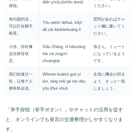
diǎn yíxià jǔshǒu ànniǔ.
按钮。
ください。
有问题的话，
質問があればチャ
Yǒu wèntí dehuà, kěyǐ
可以打在聊天
ット欄に書いてく
dǎ zài liáotiānkuàng lǐ.
框里。
ださい。
小张，你好像
Xiǎo Zhāng, nǐ hǎoxiàng
張さん、ミュート
还在静音状
hái zài jìngyīn
になっているよう
态。
zhuàngtài.
です。
我们快速过一
Wǒmen kuàisù guò yì
全員に機会が回る
轮，让每个人
lún, ràng měi gè rén dōu
よう、さっと一巡
都有机会说。
yǒu jīhuì shuō.
しましょう。
「举手按钮（挙手ボタン）」やチャットの活用を促す
と、オンラインでも発言の交通整理がしやすくなりま
す。