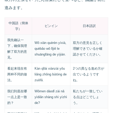
進みます。
中国語（簡体
ピンイン
日本語訳
字）
我先确认一
Wǒ xiān quèrèn yíxià,
双方の意見を正しく
下，确保我理
quèbǎo wǒ lǐjiě le
理解できているか確
解了双方的意
shuāngfāng de yìjiàn.
認させてください。
见。
看起来现在有
Kàn qǐlái xiànzài yǒu
2つの異なる進め方が
两种不同的做
liǎng zhǒng bùtóng de
出ているようです
法。
zuòfǎ.
ね。
我们到底在哪
Wǒmen dàodǐ zài nǎ
私たちが一致してい
一点上是一致
yìdiǎn shàng shì yízhì
る点はどこでしょ
的？
de?
う。