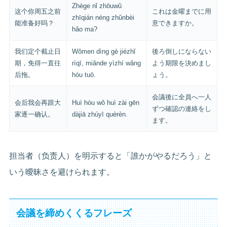
Zhège nǐ zhōuwǔ
这个你周五之前
これは金曜までに用
zhīqián néng zhǔnbèi
能准备好吗？
意できますか。
hǎo ma?
我们定个截止日
Wǒmen dìng gè jiézhǐ
後ろ倒しにならない
期，免得一直往
rìqī, miǎnde yìzhí wǎng
よう期限を決めまし
后拖。
hòu tuō.
ょう。
会議後に全員へ一人
会后我会再跟大
Huì hòu wǒ huì zài gēn
ずつ確認の連絡をし
家逐一确认。
dàjiā zhúyī quèrèn.
ます。
担当者（负责人）を明示すると「誰かがやるだろう」と
いう曖昧さを避けられます。
会議を締めくくるフレーズ