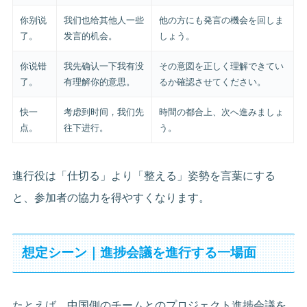
你别说
我们也给其他人一些
他の方にも発言の機会を回しま
了。
发言的机会。
しょう。
你说错
我先确认一下我有没
その意図を正しく理解できてい
了。
有理解你的意思。
るか確認させてください。
快一
考虑到时间，我们先
時間の都合上、次へ進みましょ
点。
往下进行。
う。
進行役は「仕切る」より「整える」姿勢を言葉にする
と、参加者の協力を得やすくなります。
想定シーン｜進捗会議を進行する一場面
たとえば、中国側のチームとのプロジェクト進捗会議を