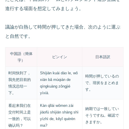
進行する場面を想定してみましょう。
議論が白熱して時間が押してきた場合、次のように運ぶ
と自然です。
中国語（簡体
ピンイン
日本語訳
字）
时间快到了，
Shíjiān kuài dào le, wǒ
時間が押しているの
我先把目前的
xiān bǎ mùqián de
で、現状をまとめま
情况总结一
qíngkuàng zǒngjié
す。
下。
yíxià.
看起来我们在
Kàn qǐlái wǒmen zài
納期では一致してい
交付时间上是
jiāofù shíjiān shàng shì
そうですね。確認で
一致的，可以
yízhì de, kěyǐ quèrèn
きますか。
确认吗？
ma?