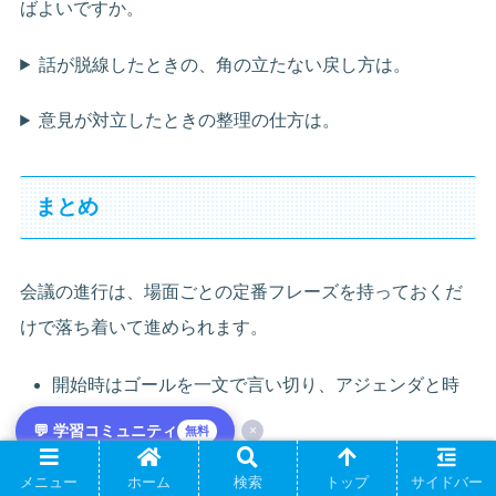
ばよいですか。
話が脱線したときの、角の立たない戻し方は。
意見が対立したときの整理の仕方は。
まとめ
会議の進行は、場面ごとの定番フレーズを持っておくだ
けで落ち着いて進められます。
開始時はゴールを一文で言い切り、アジェンダと時
間を共有する。
💬 学習コミュニティ
×
無料
脱線は否定せず「先放一放」と預け、対立は一致点
を探して整理する。
メニュー
ホーム
検索
トップ
サイドバー