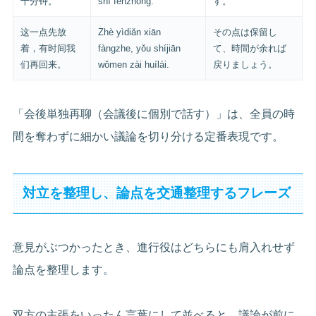
十分钟。
shí fēnzhōng.
す。
这一点先放
Zhè yìdiǎn xiān
その点は保留し
着，有时间我
fàngzhe, yǒu shíjiān
て、時間が余れば
们再回来。
wǒmen zài huílái.
戻りましょう。
「会後単独再聊（会議後に個別で話す）」は、全員の時
間を奪わずに細かい議論を切り分ける定番表現です。
対立を整理し、論点を交通整理するフレーズ
意見がぶつかったとき、進行役はどちらにも肩入れせず
論点を整理します。
双方の主張をいったん言葉にして並べると、議論が前に