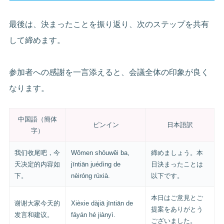
最後は、決まったことを振り返り、次のステップを共有
して締めます。
参加者への感謝を一言添えると、会議全体の印象が良く
なります。
中国語（簡体
ピンイン
日本語訳
字）
我们收尾吧，今
Wǒmen shōuwěi ba,
締めましょう。本
天决定的内容如
jīntiān juédìng de
日決まったことは
下。
nèiróng rúxià.
以下です。
本日はご意見とご
谢谢大家今天的
Xièxie dàjiā jīntiān de
提案をありがとう
发言和建议。
fāyán hé jiànyì.
ございました。