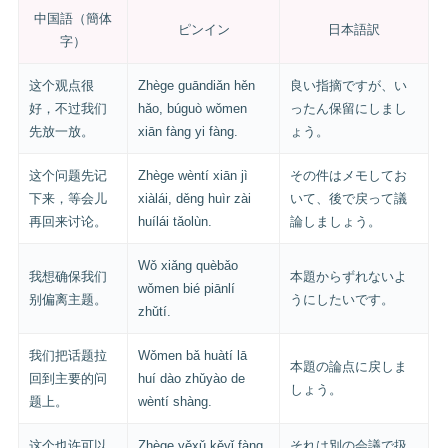
中国語（簡体
ピンイン
日本語訳
字）
这个观点很
Zhège guāndiǎn hěn
良い指摘ですが、い
好，不过我们
hǎo, búguò wǒmen
ったん保留にしまし
先放一放。
xiān fàng yi fàng.
ょう。
这个问题先记
Zhège wèntí xiān jì
その件はメモしてお
下来，等会儿
xiàlái, děng huìr zài
いて、後で戻って議
再回来讨论。
huílái tǎolùn.
論しましょう。
Wǒ xiǎng quèbǎo
我想确保我们
本題からずれないよ
wǒmen bié piānlí
别偏离主题。
うにしたいです。
zhǔtí.
我们把话题拉
Wǒmen bǎ huàtí lā
本題の論点に戻しま
回到主要的问
huí dào zhǔyào de
しょう。
题上。
wèntí shàng.
这个也许可以
Zhège yěxǔ kěyǐ fàng
それは別の会議で扱