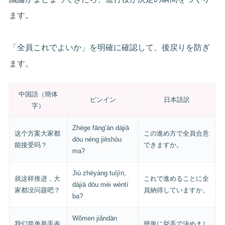
ます。
「全員これでよいか」を明確に確認して、後戻りを防ぎ
ます。
中国語（簡体
ピンイン
日本語訳
字）
Zhège fāng’àn dàjiā
这个方案大家都
この進め方で全員合意
dōu néng jiēshòu
能接受吗？
できますか。
ma?
Jiù zhèyàng tuījìn,
就这样推进，大
これで進めることに全
dàjiā dōu méi wèntí
家都没问题吧？
員納得していますか。
ba?
Wǒmen jiǎndān
我们简单举手表
簡単に挙手で決めまし