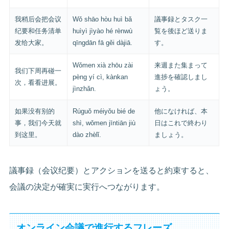
我稍后会把会议
Wǒ shāo hòu huì bǎ
議事録とタスク一
纪要和任务清单
huìyì jìyào hé rènwù
覧を後ほど送りま
发给大家。
qīngdān fā gěi dàjiā.
す。
Wǒmen xià zhōu zài
来週また集まって
我们下周再碰一
pèng yí cì, kànkan
進捗を確認しまし
次，看看进展。
jìnzhǎn.
ょう。
如果没有别的
Rúguǒ méiyǒu bié de
他になければ、本
事，我们今天就
shì, wǒmen jīntiān jiù
日はこれで終わり
到这里。
dào zhèlǐ.
ましょう。
議事録（会议纪要）とアクションを送ると約束すると、
会議の決定が確実に実行へつながります。
オンライン会議で進行するフレーズ