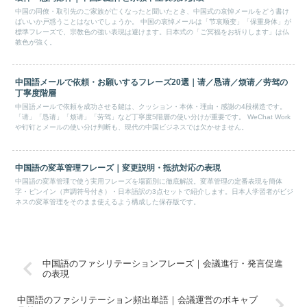
中国の同僚・取引先のご家族が亡くなったと聞いたとき、中国式の哀悼メールをどう書け
ばいいか戸惑うことはないでしょうか。 中国の哀悼メールは「节哀顺变」「保重身体」が
標準フレーズで、宗教色の強い表現は避けます。日本式の「ご冥福をお祈りします」は仏
教色が強く。
中国語メールで依頼・お願いするフレーズ20選｜请／恳请／烦请／劳驾の
丁寧度階層
中国語メールで依頼を成功させる鍵は、クッション・本体・理由・感謝の4段構造です。
「请」「恳请」「烦请」「劳驾」など丁寧度5階層の使い分けが重要です。 WeChat Work
や钉钉とメールの使い分け判断も、現代の中国ビジネスでは欠かせません。
中国語の変革管理フレーズ｜変更説明・抵抗対応の表現
中国語の変革管理で使う実用フレーズを場面別に徹底解説。変革管理の定番表現を簡体
字・ピンイン（声調符号付き）・日本語訳の3点セットで紹介します。日本人学習者がビジ
ネスの変革管理をそのまま使えるよう構成した保存版です。
中国語のファシリテーションフレーズ｜会議進行・発言促進
の表現
中国語のファシリテーション頻出単語｜会議運営のボキャブ