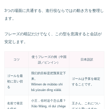
3つの場面に共通する、進行役ならではの動き方を整理し
ます。
フレーズの暗記だけでなく、この型を意識すると会話が
安定します。
使うフレーズの例（中国
コツ
日本語訳
語／ピンイン）
我们的目标是把预算定下
ゴールを最
来。
ゴールは予算を確定
初に言い切
Wǒmen de mùbiāo shì
することです。
る
bǎ yùsuàn dìng xiàlái.
小王，你对这个怎么看？
名前で発言
王さん、これについ
Xiǎo Wáng, nǐ duì zhège
を促す
てどう思いますか。