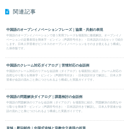
関連記事
中国語のオープンイノベーションフレーズ｜協業・共創の表現
中国語のオープンイノベーションで使う実用フレーズを場面別に徹底解説。オープンイノ
ベーションの定番表現を簡体字・ピンイン（声調符号付き）・日本語訳の3点セットで紹介
します。日本人学習者がビジネスのオープンイノベーションをそのまま使えるよう構成し
た保存版です。
中国語のクレーム対応ダイアログ｜苦情対応の会話例
中国語のクレーム対応のリアルな会話例（ダイアログ）を場面別に紹介。クレーム対応の
自然なやり取りを簡体字・ピンイン（声調符号付き）・日本語訳付きで解説し、日本人学
習者が会話の流れごと身につけられるよう構成した実践ガイドです。
中国語の問題解決ダイアログ｜課題検討の会話例
中国語の問題解決のリアルな会話例（ダイアログ）を場面別に紹介。問題解決の自然なや
り取りを簡体字・ピンイン（声調符号付き）・日本語訳付きで解説し、日本人学習者が会
話の流れごと身につけられるよう構成した実践ガイドです。
哀悼・慰问邮件｜中国式追悼と宗教中立表現の折衷