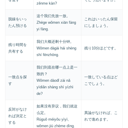
zěnme kàn?
这个我们先放一放。
脱線をいっ
これはいったん保留
Zhège wǒmen xiān fàng
たん預ける
にしましょう。
yi fàng.
我们大概还剩十分钟。
残り時間を
Wǒmen dàgài hái shèng
残り10分ほどです。
共有する
shí fēnzhōng.
我们到底在哪一点上是一
致的？
一致点を探
一致している点はど
Wǒmen dàodǐ zài nǎ
す
こでしょう。
yìdiǎn shàng shì yízhì
de?
如果没有异议，我们就这
反対がなけ
么定。
異論がなければ、こ
れば決定と
Rúguǒ méiyǒu yìyì,
れで進めます。
する
wǒmen jiù zhème dìng.