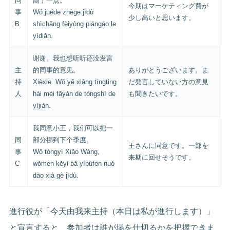
同
高了一点。
今期はマーケティング費が
事
Wǒ juéde zhège jìdù
少し高いと思います。
B
shìchǎng fèiyòng piāngāo le
yìdiǎn.
谢谢。我也想听听还没发言
主
的同事的意见。
ありがとうございます。ま
持
Xièxie. Wǒ yě xiǎng tīngting
だ発言していない方の意見
人
hái méi fāyán de tóngshì de
も聞きたいです。
yìjiàn.
我同意小王，我们可以把一
同
部分挪到下个季度。
王さんに同意です。一部を
事
Wǒ tóngyì Xiǎo Wáng,
来期に回せそうです。
C
wǒmen kěyǐ bǎ yíbùfen nuó
dào xià gè jìdù.
進行役が「今天由我来主持（本日は私が進行します）」
と宣言すると、参加者は誰が場を仕切るかを把握できま