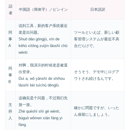
話
中国語（簡体字）／ピンイン
日本語訳
者
说到工具，新的客户系统最近
同
老是出问题。
ツールといえば、新しい顧
事
Shuō dào gōngjù, xīn de
客管理システムが最近不具
A
kèhù xìtǒng zuìjìn lǎoshì chū
合だらけで。
wèntí.
对啊，我演示的时候老是被退
同
出登录。
そうそう、デモ中にログア
事
Duì a, wǒ yǎnshì de shíhou
ウトされ続けるんです。
B
lǎoshì bèi tuìchū dēnglù.
这确实是个问题，不过我们先
主
放一放。
確かに問題ですが、いった
持
Zhè quèshí shì gè wèntí,
ん保留にしましょう。
人
búguò wǒmen xiān fàng yi
fàng.