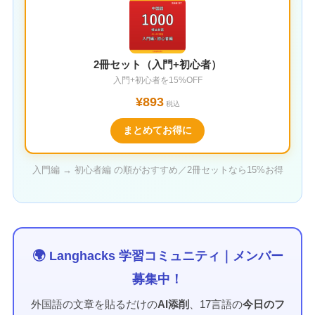
2冊セット（入門+初心者）
入門+初心者を15%OFF
¥893
税込
まとめてお得に
入門編 → 初心者編 の順がおすすめ／2冊セットなら15%お得
🌍 Langhacks 学習コミュニティ｜メンバー
募集中！
外国語の文章を貼るだけの
AI添削
、17言語の
今日のフ