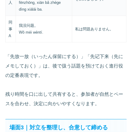
人
fēnzhōng, xiān bǎ zhège
dìng xiàlái ba.
同
我没问题。
事
私は問題ありません。
Wǒ méi wèntí.
A
「先放一放（いったん保留にする）」「先记下来（先に
メモしておく）」は、後で扱う話題を預けておく進行役
の定番表現です。
残り時間を口に出して共有すると、参加者が自然とペー
スを合わせ、決定に向かいやすくなります。
場面3｜対立を整理し、合意して締める