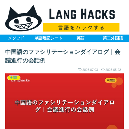
メソッド
単語暗記シート
英語
第二外国語
中国語のファシリテーションダイアログ｜会
議進行の会話例
2026.07.03
2026.05.22
中国語