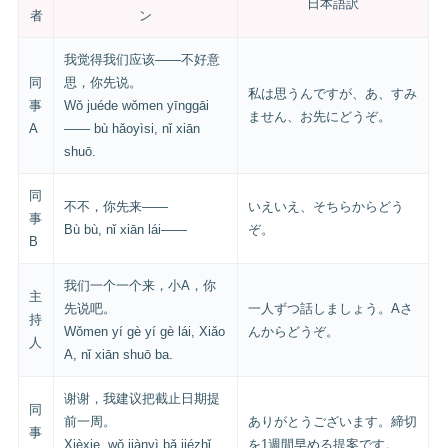
日本語訳
者
ン
我觉得我们应该——不好意
同
思，你先说。
私は思うんですが、あ、すみ
事
Wǒ juéde wǒmen yīnggāi
ません、お先にどうぞ。
A
—— bù hǎoyìsi, nǐ xiān
shuō.
同
不不，你先来——
いえいえ、そちらからどう
事
Bù bù, nǐ xiān lái——
ぞ。
B
我们一个一个来，小A，你
主
先说吧。
一人ずつ話しましょう。Aさ
持
Wǒmen yí gè yí gè lái, Xiǎo
んからどうぞ。
人
A, nǐ xiān shuō ba.
谢谢，我建议把截止日期提
同
前一周。
ありがとうございます。締切
事
Xièxie, wǒ jiànyì bǎ jiézhǐ
を1週間早める提案です。