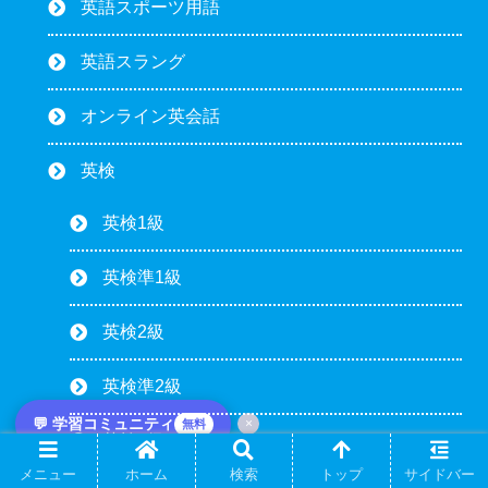
英語スポーツ用語
英語スラング
オンライン英会話
英検
英検1級
英検準1級
英検2級
英検準2級
💬 学習コミュニティ
×
無料
英検3級
メニュー
ホーム
検索
トップ
サイドバー