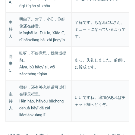
A
rìqī tíqián yì zhōu.
明白了。对了，小C，你好
主
了解です。ちなみにCさん、
像还在静音。
持
ミュートになっているようで
Míngbái le. Duì le, Xiǎo C,
人
す。
nǐ hǎoxiàng hái zài jìngyīn.
哎呀，不好意思，我赞成提
同
前。
あっ、失礼しました。前倒し
事
Āiyā, bù hǎoyìsi, wǒ
に賛成です。
C
zànchéng tíqián.
很好，还有补充的话可以打
主
在聊天框里。
いいですね。追加があればチ
持
Hěn hǎo, háiyǒu bǔchōng
ャット欄へどうぞ。
人
dehuà kěyǐ dǎ zài
liáotiānkuàng lǐ.