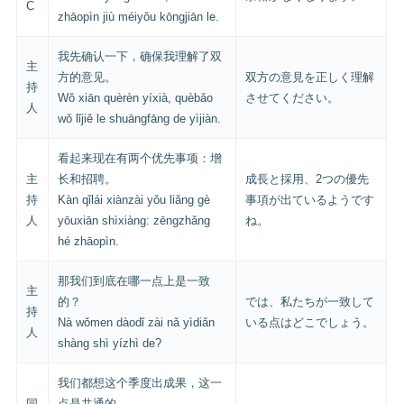
C
zhāopìn jiù méiyǒu kōngjiān le.
我先确认一下，确保我理解了双
主
方的意见。
双方の意見を正しく理解
持
Wǒ xiān quèrèn yíxià, quèbǎo
させてください。
人
wǒ lǐjiě le shuāngfāng de yìjiàn.
看起来现在有两个优先事项：增
主
长和招聘。
成長と採用、2つの優先
持
Kàn qǐlái xiànzài yǒu liǎng gè
事項が出ているようです
人
yōuxiān shìxiàng: zēngzhǎng
ね。
hé zhāopìn.
那我们到底在哪一点上是一致
主
的？
では、私たちが一致して
持
Nà wǒmen dàodǐ zài nǎ yìdiǎn
いる点はどこでしょう。
人
shàng shì yízhì de?
我们都想这个季度出成果，这一
同
点是共通的。