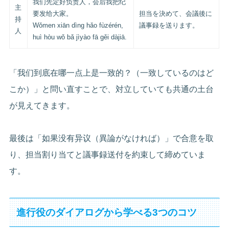
我们先定好负责人，会后我把纪
主
要发给大家。
担当を決めて、会議後に
持
Wǒmen xiān dìng hǎo fùzérén,
議事録を送ります。
人
huì hòu wǒ bǎ jìyào fā gěi dàjiā.
「我们到底在哪一点上是一致的？（一致しているのはど
こか）」と問い直すことで、対立していても共通の土台
が見えてきます。
最後は「如果没有异议（異論がなければ）」で合意を取
り、担当割り当てと議事録送付を約束して締めていま
す。
進行役のダイアログから学べる3つのコツ