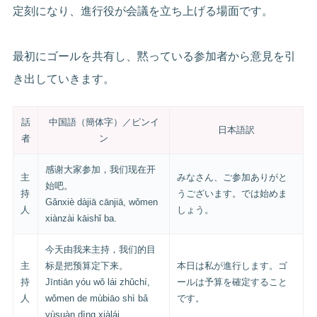
定刻になり、進行役が会議を立ち上げる場面です。
最初にゴールを共有し、黙っている参加者から意見を引
き出していきます。
話
中国語（簡体字）／ピンイ
日本語訳
者
ン
感谢大家参加，我们现在开
主
みなさん、ご参加ありがと
始吧。
持
うございます。では始めま
Gǎnxiè dàjiā cānjiā, wǒmen
人
しょう。
xiànzài kāishǐ ba.
今天由我来主持，我们的目
主
标是把预算定下来。
本日は私が進行します。ゴ
持
Jīntiān yóu wǒ lái zhǔchí,
ールは予算を確定すること
人
wǒmen de mùbiāo shì bǎ
です。
yùsuàn dìng xiàlái.