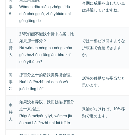
今期に成果を出したい点
事
Wǒmen dōu xiǎng zhège jìdù
は共通していますね。
B
chū chéngguǒ, zhè yìdiǎn shì
gòngtōng de.
那我们能不能找个折中方案，比
主
如只挪一部分？
では一部だけ回すような
持
Nà wǒmen néng bu néng zhǎo
折衷案で合意できます
人
gè zhézhōng fāng’àn, bǐrú zhǐ
か。
nuó yíbùfen?
同
挪百分之十的话我觉得挺合理。
10%の移動なら妥当だと
事
Nuó bǎifēnzhī shí dehuà wǒ
思います。
C
juéde tǐng hélǐ.
如果没有异议，我们就按挪百分
主
之十来推进。
異論がなければ、10%移
持
Rúguǒ méiyǒu yìyì, wǒmen jiù
動で進めます。
人
àn nuó bǎifēnzhī shí lái tuījìn.