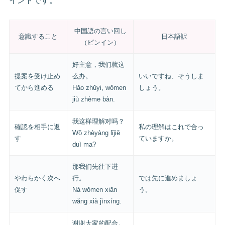
イントです。
中国語の言い回し
意識すること
日本語訳
（ピンイン）
好主意，我们就这
提案を受け止め
么办。
いいですね、そうしま
てから進める
Hǎo zhǔyi, wǒmen
しょう。
jiù zhème bàn.
我这样理解对吗？
確認を相手に返
私の理解はこれで合っ
Wǒ zhèyàng lǐjiě
す
ていますか。
duì ma?
那我们先往下进
やわらかく次へ
行。
では先に進めましょ
促す
Nà wǒmen xiān
う。
wǎng xià jìnxíng.
谢谢大家的配合。