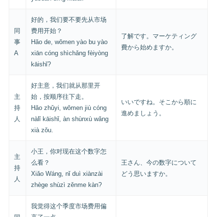
好的，我们要不要先从市场
同
费用开始？
了解です。マーケティング
事
Hǎo de, wǒmen yào bu yào
費から始めますか。
A
xiān cóng shìchǎng fèiyòng
kāishǐ?
好主意，我们就从那里开
主
始，按顺序往下走。
いいですね。そこから順に
持
Hǎo zhǔyi, wǒmen jiù cóng
進めましょう。
人
nàlǐ kāishǐ, àn shùnxù wǎng
xià zǒu.
小王，你对现在这个数字怎
主
么看？
王さん、今の数字について
持
Xiǎo Wáng, nǐ duì xiànzài
どう思いますか。
人
zhège shùzì zěnme kàn?
我觉得这个季度市场费用偏