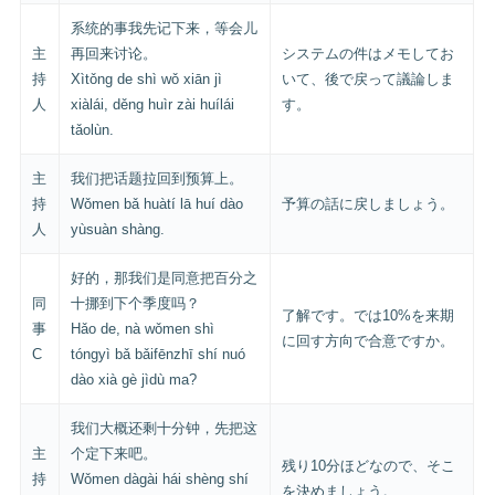
系统的事我先记下来，等会儿
主
再回来讨论。
システムの件はメモしてお
持
Xìtǒng de shì wǒ xiān jì
いて、後で戻って議論しま
人
xiàlái, děng huìr zài huílái
す。
tǎolùn.
主
我们把话题拉回到预算上。
持
Wǒmen bǎ huàtí lā huí dào
予算の話に戻しましょう。
人
yùsuàn shàng.
好的，那我们是同意把百分之
同
十挪到下个季度吗？
了解です。では10%を来期
事
Hǎo de, nà wǒmen shì
に回す方向で合意ですか。
C
tóngyì bǎ bǎifēnzhī shí nuó
dào xià gè jìdù ma?
我们大概还剩十分钟，先把这
主
个定下来吧。
残り10分ほどなので、そこ
持
Wǒmen dàgài hái shèng shí
を決めましょう。