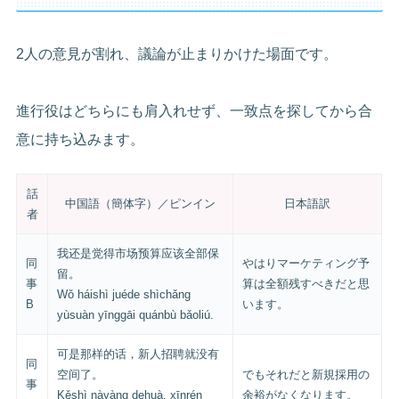
2人の意見が割れ、議論が止まりかけた場面です。
進行役はどちらにも肩入れせず、一致点を探してから合
意に持ち込みます。
話
中国語（簡体字）／ピンイン
日本語訳
者
我还是觉得市场预算应该全部保
同
やはりマーケティング予
留。
事
算は全額残すべきだと思
Wǒ háishì juéde shìchǎng
B
います。
yùsuàn yīnggāi quánbù bǎoliú.
可是那样的话，新人招聘就没有
同
空间了。
でもそれだと新規採用の
事
Kěshì nàyàng dehuà, xīnrén
余裕がなくなります。