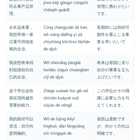
jìnrù kējì gōngsī cóngshì
司从事产品管
管理に携わりたい
chǎnpǐn guǎnlǐ.
理。
です。
从长远来看，
Cóng chángyuǎn lái kàn,
長期的には持続可
我想带领一家
wǒ xiǎng dàilǐng yì jiā
能性を重んじる事
注重可持续发
zhùzhòng kěchíxù fāzhǎn
業を率いたいで
展的企业。
de qǐyè.
す。
我设想将来回
Wǒ shèxiǎng jiānglái
将来は母国に戻り
到祖国创办自
huídào zǔguó chuàngbàn
自分の事業を立ち
己的企业。
zìjǐ de qǐyè.
上げたいです。
这个学位会给
Zhège xuéwèi huì gěi wǒ
この学位がその飛
我实现跨越所
shíxiàn kuàyuè suǒ
躍に必要な力を与
需要的能力。
xūyào de nénglì.
えてくれます。
我的路径可以
Wǒ de lùjìng kěyǐ
道筋は柔軟です
灵活，但方向
línghuó, dàn fāngxiàng
が、向かう方向は
是明确的。
shì míngquè de.
明確です。