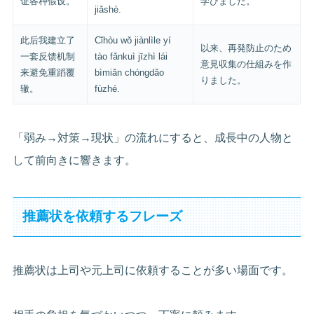
证各种假设。
学びました。
jiǎshè.
此后我建立了
Cǐhòu wǒ jiànlìle yí
以来、再発防止のため
一套反馈机制
tào fǎnkuì jīzhì lái
意見収集の仕組みを作
来避免重蹈覆
bìmiǎn chóngdǎo
りました。
辙。
fùzhé.
「弱み→対策→現状」の流れにすると、成長中の人物と
して前向きに響きます。
推薦状を依頼するフレーズ
推薦状は上司や元上司に依頼することが多い場面です。