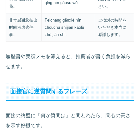
qǐng nín gàosu wǒ.
我。
さい。
非常感谢您抽出
Fēicháng gǎnxiè nín
ご検討の時間を
时间考虑这件
chōuchū shíjiān kǎolǜ
いただき本当に
事。
zhè jiàn shì.
感謝します。
履歴書や実績メモを添えると、推薦者が書く負担を減ら
せます。
面接官に逆質問するフレーズ
面接の終盤に「何か質問は」と問われたら、関心の高さ
を示す好機です。