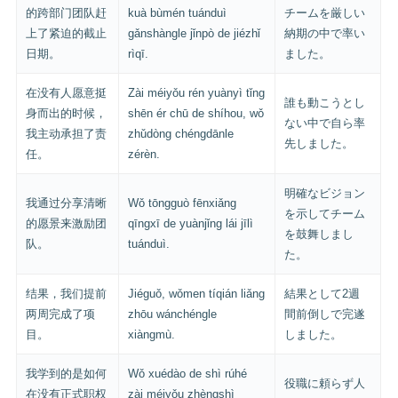
的跨部门团队赶
kuà bùmén tuánduì
チームを厳しい
上了紧迫的截止
gǎnshàngle jǐnpò de jiézhǐ
納期の中で率い
日期。
rìqī.
ました。
在没有人愿意挺
Zài méiyǒu rén yuànyì tǐng
誰も動こうとし
身而出的时候，
shēn ér chū de shíhou, wǒ
ない中で自ら率
我主动承担了责
zhǔdòng chéngdānle
先しました。
任。
zérèn.
明確なビジョン
我通过分享清晰
Wǒ tōngguò fēnxiǎng
を示してチーム
的愿景来激励团
qīngxī de yuànjǐng lái jīlì
を鼓舞しまし
队。
tuánduì.
た。
结果，我们提前
Jiéguǒ, wǒmen tíqián liǎng
結果として2週
两周完成了项
zhōu wánchéngle
間前倒しで完遂
目。
xiàngmù.
しました。
我学到的是如何
Wǒ xuédào de shì rúhé
役職に頼らず人
在没有正式职权
zài méiyǒu zhèngshì