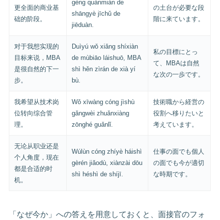
gèng quánmiàn de
更全面的商业基
の土台が必要な段
shāngyè jīchǔ de
础的阶段。
階に来ています。
jiēduàn.
对于我想实现的
Duìyú wǒ xiǎng shíxiàn
私の目標にとっ
目标来说，MBA
de mùbiāo láishuō, MBA
て、MBAは自然
是很自然的下一
shì hěn zìrán de xià yí
な次の一歩です。
步。
bù.
我希望从技术岗
Wǒ xīwàng cóng jìshù
技術職から経営の
位转向综合管
gǎngwèi zhuǎnxiàng
役割へ移りたいと
理。
zōnghé guǎnlǐ.
考えています。
无论从职业还是
Wúlùn cóng zhíyè háishì
仕事の面でも個人
个人角度，现在
gèrén jiǎodù, xiànzài dōu
の面でも今が適切
都是合适的时
shì héshì de shíjī.
な時期です。
机。
「なぜ今か」への答えを用意しておくと、面接官のフォ