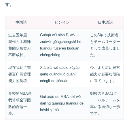
す。
中国語
ピンイン
日本語訳
过去五年里，
Guòqù wǔ nián lǐ, wǒ
この5年で技術者
我作为工程师
zuòwéi gōngchéngshī hé
とチームリーダー
和团队负责人
tuánduì fùzérén búduàn
として成長しまし
不断成长。
chéngzhǎng.
た。
现在我到了需
Xiànzài wǒ dàole xūyào
今、より広い経営
要更广阔管理
gèng guǎngkuò guǎnlǐ
能力が必要な段階
能力的阶段。
nénglì de jiēduàn.
に来ています。
贵校的MBA是
御校のMBAはグ
Guì xiào de MBA shì wǒ
我带领全球团
ローバルチームを
dàilǐng quánqiú tuánduì de
队的合适一
率いる適切な一歩
héshì yí bù.
步。
です。