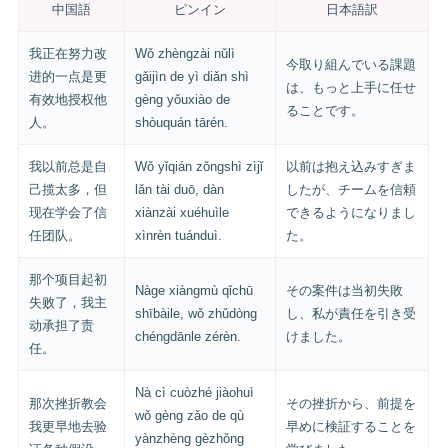
中国語
ピンイン
日本語訳
我正在努力改
Wǒ zhèngzài nǔlì
今取り組んでいる課題
进的一点是更
gǎijìn de yì diǎn shì
は、もっと上手に任せ
有效地授权他
gèng yǒuxiào de
ることです。
人。
shòuquán tārén.
我以前总是自
Wǒ yǐqián zǒngshì zìjǐ
以前は抱え込みすぎま
己揽太多，但
lǎn tài duō, dàn
したが、チームを信頼
现在学会了信
xiànzài xuéhuìle
できるようになりまし
任团队。
xìnrèn tuánduì.
た。
那个项目起初
Nàge xiàngmù qǐchū
その案件は当初失敗
失败了，我主
shībàile, wǒ zhǔdòng
し、私が責任を引き受
动承担了责
chéngdānle zérèn.
けました。
任。
Nà cì cuòzhé jiàohuì
那次挫折教会
その挫折から、前提を
wǒ gèng zǎo de qù
我更早地去验
早めに検証することを
yànzhèng gèzhǒng