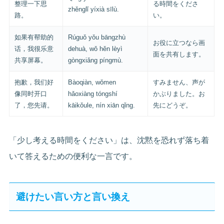
整理一下思
る時間をくださ
zhěnglǐ yíxià sīlù.
路。
い。
如果有帮助的
Rúguǒ yǒu bāngzhù
お役に立つなら画
话，我很乐意
dehuà, wǒ hěn lèyì
面を共有します。
共享屏幕。
gòngxiǎng píngmù.
抱歉，我们好
Bàoqiàn, wǒmen
すみません、声が
像同时开口
hǎoxiàng tóngshí
かぶりました。お
了，您先请。
kāikǒule, nín xiān qǐng.
先にどうぞ。
「少し考える時間をください」は、沈黙を恐れず落ち着
いて答えるための便利な一言です。
避けたい言い方と言い換え