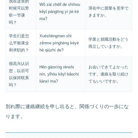
我在这里的
Wǒ zài zhèlǐ de shíhou
时候可以旁
滞在中に授業を見学で
kěyǐ pángtīng yì jié kè
听一节课
きますか。
ma?
吗？
学生们是怎
Xuéshēngmen shì
学業と就職活動をどう
么平衡课业
zěnme pínghéng kèyè
両立していますか。
和求职的？
hé qiúzhí de?
很高兴认识
Hěn gāoxìng rènshi
お会いできてよかった
您，以后可
nín, yǐhòu kěyǐ bǎochí
です。連絡を取り続け
以保持联系
liánxì ma?
てもいいですか。
吗？
別れ際に連絡継続を申し出ると、関係づくりの一歩にな
ります。