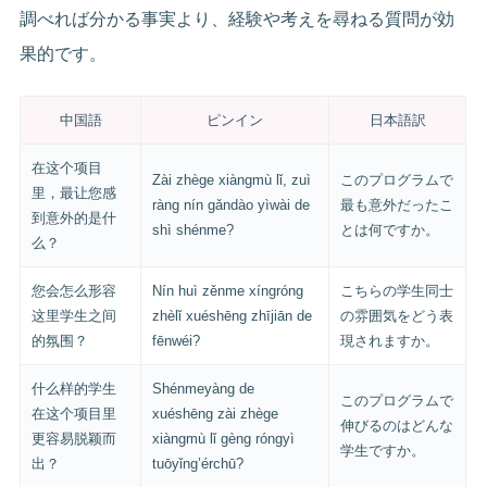
調べれば分かる事実より、経験や考えを尋ねる質問が効
果的です。
中国語
ピンイン
日本語訳
在这个项目
Zài zhège xiàngmù lǐ, zuì
このプログラムで
里，最让您感
ràng nín gǎndào yìwài de
最も意外だったこ
到意外的是什
shì shénme?
とは何ですか。
么？
您会怎么形容
Nín huì zěnme xíngróng
こちらの学生同士
这里学生之间
zhèlǐ xuéshēng zhījiān de
の雰囲気をどう表
的氛围？
fēnwéi?
現されますか。
什么样的学生
Shénmeyàng de
このプログラムで
在这个项目里
xuéshēng zài zhège
伸びるのはどんな
更容易脱颖而
xiàngmù lǐ gèng róngyì
学生ですか。
出？
tuōyǐng’érchū?