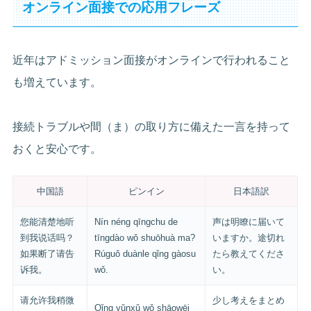
オンライン面接での応用フレーズ
近年はアドミッション面接がオンラインで行われること
も増えています。
接続トラブルや間（ま）の取り方に備えた一言を持って
おくと安心です。
中国語
ピンイン
日本語訳
您能清楚地听
Nín néng qīngchu de
声は明瞭に届いて
到我说话吗？
tīngdào wǒ shuōhuà ma?
いますか。途切れ
如果断了请告
Rúguǒ duànle qǐng gàosu
たら教えてくださ
诉我。
wǒ.
い。
请允许我稍微
少し考えをまとめ
Qǐng yǔnxǔ wǒ shāowēi