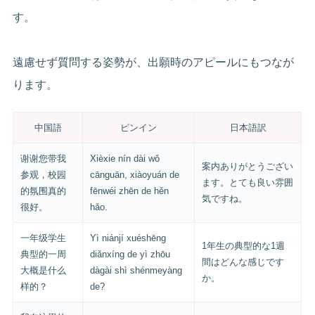
す。
遠慮せず質問する姿勢が、出願時のアピールにもつなが
ります。
中国語
ピンイン
日本語訳
谢谢您带我
Xièxie nín dài wǒ
案内ありがとうござい
参观，校园
cānguān, xiàoyuán de
ます。とても良い雰囲
的氛围真的
fēnwéi zhēn de hěn
気ですね。
很好。
hǎo.
一年级学生
Yì niánjí xuéshēng
1年生の典型的な1週
典型的一周
diǎnxíng de yì zhōu
間はどんな感じです
大概是什么
dàgài shì shénmeyàng
か。
样的？
de?