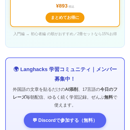
¥893
税込
まとめてお得に
入門編 → 初心者編 の順がおすすめ／2冊セットなら15%お得
🌍 Langhacks 学習コミュニティ｜メンバー
募集中！
外国語の文章を貼るだけの
AI添削
、17言語の
今日のフ
レーズ
毎朝配信、ゆるく続く学習記録。ぜんぶ
無料
で
使えます。
💬 Discordで参加する（無料）