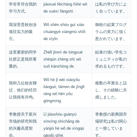
学非常符合我的
jiàoxué fēicháng fúhé wǒ
は私の学び方によ
学习方式。
de xuéxí fāngshì.
く合っています。
我深受贵校创业
Wǒ shēn shòu guì xiào
御校の起業プログ
项目实力的吸
chuàngyè xiàngmù shílì
ラムの実力に強く
引。
de xīyǐn.
惹かれています。
这里紧密的同学
Zhèlǐ jǐnmì de tóngxué
結束の強い学生コ
社群正是我所看
shèqún zhèng shì wǒ
ミュニティが私の
重的。
suǒ kànzhòng de.
求めるものです。
Wǒ hé jǐ wèi xiàoyǒu
我和几位校友聊
複数の卒業生と話
liáoguò, tāmen de jīnglì
过，他们的经历
し、その経験に共
ràng wǒ hěn yǒu
让我很有共鸣。
感しました。
gòngmíng.
李教授关于新兴
Lǐ jiàoshòu guānyú
李教授の新興国市
市场的研究和我
xīnxīng shìchǎng de
場研究は私の関心
的兴趣高度契
yánjiū hé wǒ de xìngqù
と一致していま
合。
gāodù qìhé.
す。