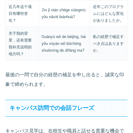
近几年这个项
近年このプログラ
Jìn jǐ nián zhège xiàngmù
目有哪些变
ムにはどんな変化
yǒu nǎxiē biànhuà?
化？
がありましたか。
关于我的背
Guānyú wǒ de bèijǐng, hái
私の経歴で補足す
景，还有需要
yǒu xūyào wǒ bǔchōng
べき点はあります
我补充说明的
shuōmíng de dìfāng ma?
か。
地方吗？
最後の一問で自分の経歴の補足を申し出ると、誠実な印
象で締められます。
キャンパス訪問での会話フレーズ
キャンパス見学は、在校生や職員と話せる貴重な機会で