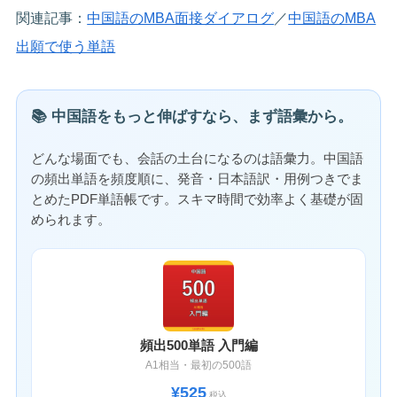
関連記事：
中国語のMBA面接ダイアログ
／
中国語のMBA
出願で使う単語
📚 中国語をもっと伸ばすなら、まず語彙から。
どんな場面でも、会話の土台になるのは語彙力。中国語
の頻出単語を頻度順に、発音・日本語訳・用例つきでま
とめたPDF単語帳です。スキマ時間で効率よく基礎が固
められます。
頻出500単語 入門編
A1相当・最初の500語
¥525
税込