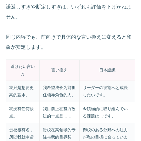
謙遜しすぎや断定しすぎは、いずれも評価を下げかねま
せん。
同じ内容でも、前向きで具体的な言い換えに変えると印
象が安定します。
避けたい言い
言い換え
日本語訳
方
我只是想要更
我希望成长为能担
リーダーの役割へと成長
高的薪水。
任领导角色的人。
したいです。
我没有任何缺
我目前正在努力改
今積極的に取り組んでい
点。
进的一点是……
る課題は…です。
贵校很有名，
贵校在某领域的专
御校のある分野への注力
所以我就申请
注与我的目标契
が私の目標に合っていま