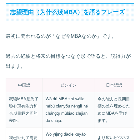
志望理由（为什么读MBA）を語るフレーズ
最初に問われるのが「なぜ今MBAなのか」です。
過去の経験と将来の目標をつなぐ形で語ると、説得力が
出ます。
中国語
ピンイン
日本語訳
我读MBA是为了
Wǒ dú MBA shì wèile
今の能力と長期目
弥补现有能力和
míbǔ xiànyǒu nénglì hé
標の差を埋めるた
长期目标之间的
chángqī mùbiāo zhījiān
めにMBAを学び
差距。
de chājù.
ます。
Wǒ yǐjīng dàole xūyào
我已经到了需要
より広いビジネス