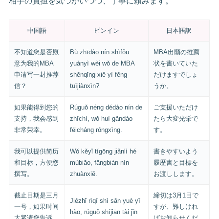
相手の負担を気づかいつつ、丁寧に頼みます。
中国語
ピンイン
日本語訳
不知道您是否愿
Bù zhīdào nín shìfǒu
MBA出願の推薦
意为我的MBA
yuànyì wèi wǒ de MBA
状を書いていた
申请写一封推荐
shēnqǐng xiě yì fēng
だけますでしょ
信？
tuījiànxìn?
うか。
如果能得到您的
Rúguǒ néng dédào nín de
ご支援いただけ
支持，我会感到
zhīchí, wǒ huì gǎndào
たら大変光栄で
非常荣幸。
fēicháng róngxìng.
す。
我可以提供简历
Wǒ kěyǐ tígōng jiǎnlì hé
書きやすいよう
和目标，方便您
mùbiāo, fāngbiàn nín
履歴書と目標を
撰写。
zhuànxiě.
お渡しします。
截止日期是三月
締切は3月1日で
Jiézhǐ rìqī shì sān yuè yī
一号，如果时间
すが、難しけれ
hào, rúguǒ shíjiān tài jǐn
太紧请您告诉
ばお知らせくだ