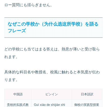
ロー質問にも揺らぎません。
なぜこの学校か（为什么选这所学校）を語る
フレーズ
どの学校にも当てはまる答えは、熱意が薄いと受け取ら
れます。
具体的な科目名や教授名、校風に触れると本気度が伝わ
ります。
中国語
ピンイン
日本語訳
贵校的实践式教
Guì xiào de shíjiàn shì
御校の実践型授業