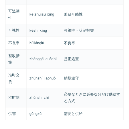
可追溯
kě zhuīsù xìng
追跡可能性
性
可视性
kěshì xìng
可視性・状況把握
不良率
bùliánglǜ
不良率
整改措
zhěnggǎi cuòshī
是正処置
施
准时交
zhǔnshí jiāohuò
納期遵守
货
必要なときに必要な分だけ供給す
准时制
zhǔnshí zhì
る方式
供需
gōngxū
需要と供給