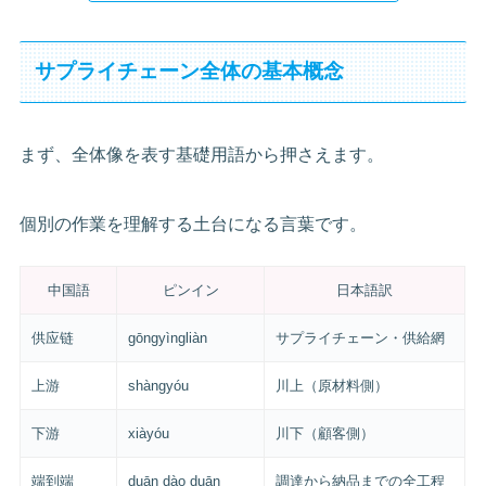
サプライチェーン全体の基本概念
まず、全体像を表す基礎用語から押さえます。
個別の作業を理解する土台になる言葉です。
中国語
ピンイン
日本語訳
供应链
gōngyìngliàn
サプライチェーン・供給網
上游
shàngyóu
川上（原材料側）
下游
xiàyóu
川下（顧客側）
端到端
duān dào duān
調達から納品までの全工程