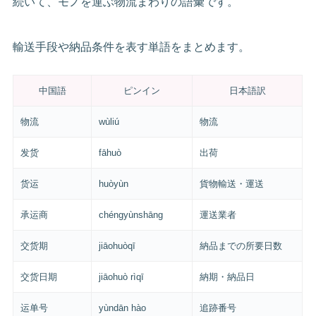
続いて、モノを運ぶ物流まわりの語彙です。
輸送手段や納品条件を表す単語をまとめます。
中国語
ピンイン
日本語訳
物流
wùliú
物流
发货
fāhuò
出荷
货运
huòyùn
貨物輸送・運送
承运商
chéngyùnshāng
運送業者
交货期
jiāohuòqī
納品までの所要日数
交货日期
jiāohuò rìqī
納期・納品日
运单号
yùndān hào
追跡番号