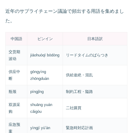
近年のサプライチェーン議論で頻出する用語を集めまし
た。
中国語
ピンイン
日本語訳
交货期
jiāohuòqī bōdòng
リードタイムのばらつき
波动
供应中
gōngyìng
供給途絶・混乱
断
zhōngduàn
瓶颈
píngjǐng
制約工程・隘路
双源采
shuāng yuán
二社購買
购
cǎigòu
应急预
yìngjí yù’àn
緊急時対応計画
案