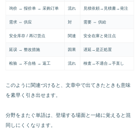
询价 → 报价单 → 采购订单
流れ
見積依頼→見積書→発注
需求 ⇔ 供应
対
需要 ⇔ 供給
安全库存 / 再订货点
関連
安全在庫と発注点
延误 → 整改措施
因果
遅延→是正処置
检验 → 不合格 → 返工
流れ
検査→不適合→手直し
このように関連づけると、文章中で出てきたときも意味
を素早く引き出せます。
分野をまたぐ単語は、登場する場面と一緒に覚えると混
同しにくくなります。