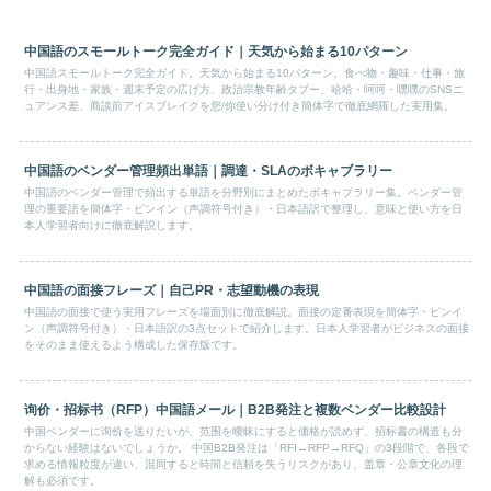
中国語のスモールトーク完全ガイド｜天気から始まる10パターン
中国語スモールトーク完全ガイド。天気から始まる10パターン、食べ物・趣味・仕事・旅
行・出身地・家族・週末予定の広げ方、政治宗教年齢タブー、哈哈・呵呵・嘿嘿のSNSニ
ュアンス差、商談前アイスブレイクを您/你使い分け付き簡体字で徹底網羅した実用集。
中国語のベンダー管理頻出単語｜調達・SLAのボキャブラリー
中国語のベンダー管理で頻出する単語を分野別にまとめたボキャブラリー集。ベンダー管
理の重要語を簡体字・ピンイン（声調符号付き）・日本語訳で整理し、意味と使い方を日
本人学習者向けに徹底解説します。
中国語の面接フレーズ｜自己PR・志望動機の表現
中国語の面接で使う実用フレーズを場面別に徹底解説。面接の定番表現を簡体字・ピンイ
ン（声調符号付き）・日本語訳の3点セットで紹介します。日本人学習者がビジネスの面接
をそのまま使えるよう構成した保存版です。
询价・招标书（RFP）中国語メール｜B2B発注と複数ベンダー比較設計
中国ベンダーに询价を送りたいが、范围を曖昧にすると価格が読めず、招标書の構造も分
からない経験はないでしょうか。 中国B2B発注は「RFI→RFP→RFQ」の3段階で、各段で
求める情報粒度が違い、混同すると時間と信頼を失うリスクがあり、盖章・公章文化の理
解も必須です。