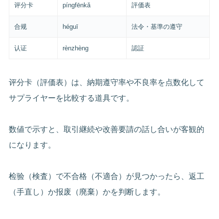
评分卡
píngfēnkǎ
評価表
合规
héguī
法令・基準の遵守
认证
rènzhèng
認証
评分卡（評価表）は、納期遵守率や不良率を点数化して
サプライヤーを比較する道具です。
数値で示すと、取引継続や改善要請の話し合いが客観的
になります。
检验（検査）で不合格（不適合）が見つかったら、返工
（手直し）か报废（廃棄）かを判断します。