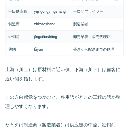
一级供应商
yījí gōngyìngshāng
一次サプライヤー
制造商
zhìzàoshāng
製造業者
经销商
jīngxiāoshāng
卸売業者・販売代理店
履约
lǚyuē
受注から配送までの処理
上游（川上）は原材料に近い側、下游（川下）は顧客に
近い側を指します。
この方向感覚をつかむと、各用語がどこの工程の話か整
理しやすくなります。
たとえば制造商（製造業者）は供应链の中流、经销商