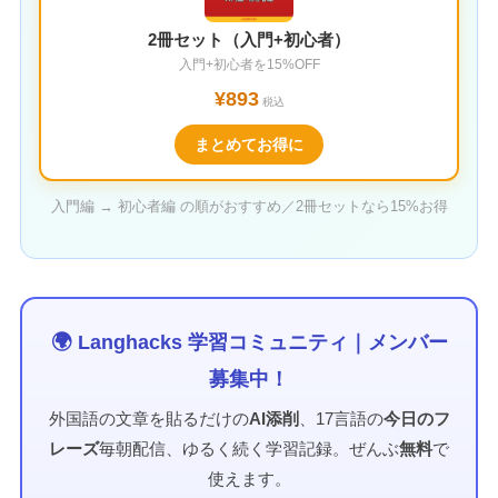
2冊セット（入門+初心者）
入門+初心者を15%OFF
¥893
税込
まとめてお得に
入門編 → 初心者編 の順がおすすめ／2冊セットなら15%お得
🌍 Langhacks 学習コミュニティ｜メンバー
募集中！
外国語の文章を貼るだけの
AI添削
、17言語の
今日のフ
レーズ
毎朝配信、ゆるく続く学習記録。ぜんぶ
無料
で
使えます。