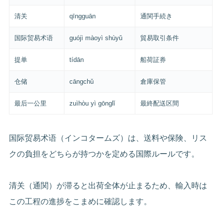
清关
qīngguān
通関手続き
国际贸易术语
guójì màoyì shùyǔ
貿易取引条件
提单
tídān
船荷証券
仓储
cāngchǔ
倉庫保管
最后一公里
zuìhòu yì gōnglǐ
最終配送区間
国际贸易术语（インコタームズ）は、送料や保険、リス
クの負担をどちらが持つかを定める国際ルールです。
清关（通関）が滞ると出荷全体が止まるため、輸入時は
この工程の進捗をこまめに確認します。