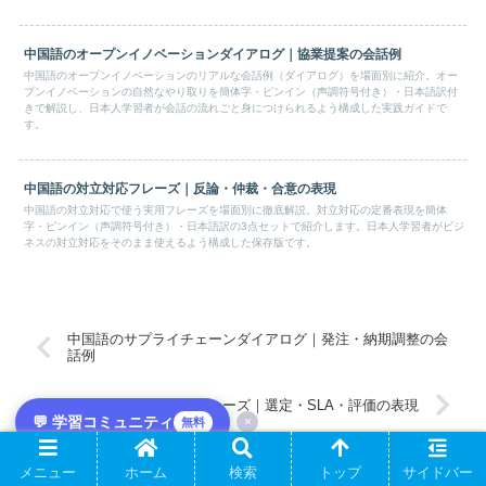
中国語のオープンイノベーションダイアログ｜協業提案の会話例
中国語のオープンイノベーションのリアルな会話例（ダイアログ）を場面別に紹介。オー
プンイノベーションの自然なやり取りを簡体字・ピンイン（声調符号付き）・日本語訳付
きで解説し、日本人学習者が会話の流れごと身につけられるよう構成した実践ガイドで
す。
中国語の対立対応フレーズ｜反論・仲裁・合意の表現
中国語の対立対応で使う実用フレーズを場面別に徹底解説。対立対応の定番表現を簡体
字・ピンイン（声調符号付き）・日本語訳の3点セットで紹介します。日本人学習者がビジ
ネスの対立対応をそのまま使えるよう構成した保存版です。
中国語のサプライチェーンダイアログ｜発注・納期調整の会
話例
中国語のベンダー管理フレーズ｜選定・SLA・評価の表現
💬 学習コミュニティ
×
無料
ホーム
中国語
メニュー
ホーム
検索
トップ
サイドバー