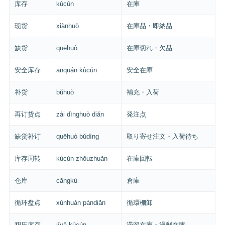
库存
kùcún
在庫
现货
xiànhuò
在庫品・即納品
缺货
quēhuò
在庫切れ・欠品
安全库存
ānquán kùcún
安全在庫
补货
bǔhuò
補充・入荷
再订货点
zài dìnghuò diǎn
発注点
缺货补订
quēhuò bǔdìng
取り寄せ注文・入荷待ち
库存周转
kùcún zhōuzhuǎn
在庫回転
仓库
cāngkù
倉庫
循环盘点
xúnhuán pándiǎn
循環棚卸
积压库存
jīyā kùcún
滞留在庫・過剰在庫