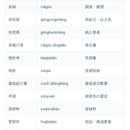
采购
cǎigòu
調達・購買
供应商
gōngyìngshāng
供給元・仕入先
供货商
gōnghuòshāng
納入業者
采购订单
cǎigòu dìngdān
発注書
报价单
bàojiàdān
見積書
询价
xúnjià
見積依頼
最低起订量
zuìdī qǐdìngliàng
最低発注数量
寻源
xúnyuán
調達先の選定
原材料
yuáncáiliào
原材料
零部件
língbùjiàn
部品・構成要素