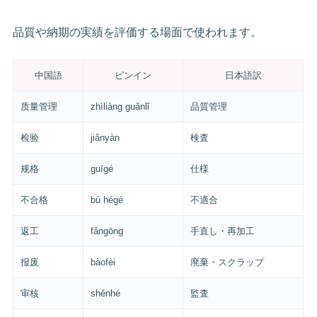
品質や納期の実績を評価する場面で使われます。
中国語
ピンイン
日本語訳
质量管理
zhìliàng guǎnlǐ
品質管理
检验
jiǎnyàn
検査
规格
guīgé
仕様
不合格
bù hégé
不適合
返工
fǎngōng
手直し・再加工
报废
bàofèi
廃棄・スクラップ
审核
shěnhé
監査