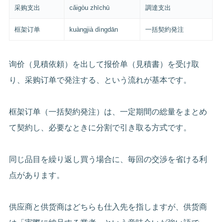
采购支出
cǎigòu zhīchū
調達支出
框架订单
kuàngjià dìngdān
一括契約発注
询价（見積依頼）を出して报价单（見積書）を受け取
り、采购订单で発注する、という流れが基本です。
框架订单（一括契約発注）は、一定期間の総量をまとめ
て契約し、必要なときに分割で引き取る方式です。
同じ品目を繰り返し買う場合に、毎回の交渉を省ける利
点があります。
供应商と供货商はどちらも仕入先を指しますが、供货商