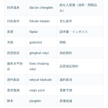
総仕入原価（送料・関税込
到岸成本
dào’àn chéngběn
み）
付款条件
fùkuǎn tiáojiàn
支払条件
发票
fāpiào
請求書・インボイス
关税
guānshuì
関税
供货协议
gōnghuò xiéyì
供給契約
服务水平协
fúwù shuǐpíng
品質保証契約
议
xiéyì
违约条款
wéiyuē tiáokuǎn
違約条項
需求预测
xūqiú yùcè
需要予測
降本
jiàngběn
原価低減