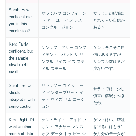
Sarah: How
サラ：ハウ コンフィデン
サラ：この結論に
confident are
ト アー ユー イン ジス
どれくらい自信が
you in this
コンクルージョン
ある？
conclusion?
Ken: Fairly
ケン：フェアリー コンフ
ケン：そこそこ自
confident, but
ィデント、バット ザ サ
信はありますが、
the sample
ンプル サイズ イズ ステ
サンプル数はまだ
size is still
ィル スモール
少ないです。
small.
Sarah: So we
サラ：ソー ウィ シュッ
サラ：では、少し
should
ド インタープリット イ
慎重に解釈すべき
interpret it with
ット ウィズ サム コーシ
だね。
some caution.
ョン
Ken: Right. I’d
ケン：ライト。アイド ウ
ケン：はい。確証
want another
ォント アナザー マンス
を得るにはもう1
month of data
オブ データ トゥ ビー シ
か月分のデータが