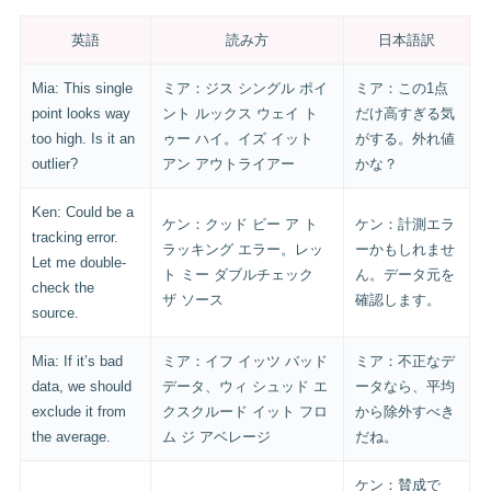
英語
読み方
日本語訳
Mia: This single
ミア：ジス シングル ポイ
ミア：この1点
point looks way
ント ルックス ウェイ ト
だけ高すぎる気
too high. Is it an
ゥー ハイ。イズ イット
がする。外れ値
outlier?
アン アウトライアー
かな？
Ken: Could be a
ケン：クッド ビー ア ト
ケン：計測エラ
tracking error.
ラッキング エラー。レッ
ーかもしれませ
Let me double-
ト ミー ダブルチェック
ん。データ元を
check the
ザ ソース
確認します。
source.
Mia: If it’s bad
ミア：イフ イッツ バッド
ミア：不正なデ
data, we should
データ、ウィ シュッド エ
ータなら、平均
exclude it from
クスクルード イット フロ
から除外すべき
the average.
ム ジ アベレージ
だね。
ケン：賛成で