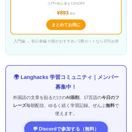
入門+初心者を15%OFF
¥893
税込
まとめてお得に
入門編 → 初心者編 の順がおすすめ／2冊セットなら15%お得
🌍 Langhacks 学習コミュニティ｜メンバー
募集中！
外国語の文章を貼るだけの
AI添削
、17言語の
今日のフ
レーズ
毎朝配信、ゆるく続く学習記録。ぜんぶ
無料
で
使えます。
💬 Discordで参加する（無料）