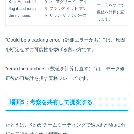
Ken: Agreed. I’ll
ケン：アグリード。アイ
す。印をつけて
flag it and rerun
ル フラッグ イット アン
数値を計算し直
the numbers.
ド リラン ザ ナンバーズ
します。
“Could be a tracking error.（計測エラーかも）” は、原因
を断定せずに可能性を挙げる言い方です。
“rerun the numbers（数値を計算し直す）” は、データ修
正後の再集計を指す実務フレーズです。
場面5：考察を共有して提案する
たとえば、KenがチームミーティングでSarahとMiaに分