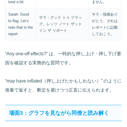
total a bit.
ません。
Sarah: Good
サラ：指摘あり
サラ：グッド トゥ フラッ
to flag. Let’s
がとう。それは
グ。レッツ ノート ザット
note that in the
レポートに記載
イン ザ リポート
report.
しておこう。
“Any one-off effects?” は、一時的な押し上げ・押し下げ要
因を確認する実務的な質問です。
“may have inflated（押し上げたかもしれない）” のように
推量で返すと、断定を避けつつ正直に伝えられます。
場面3：グラフを見ながら同僚と読み解く