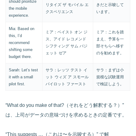
should prioritize
リタイズ ザ モバイル エ
きだと示唆して
the mobile
クスペリエンス
います。
experience.
Mia: Based on
ミア：ベイスト オン ジ
ミア：これを踏
this, I’d
ス、アイド レコメンド
まえ、予算を一
recommend
シフティング サム バジ
部そちらへ移す
shifting some
ェット ゼア
のを勧めます。
budget there.
Sarah: Let’s test
サラ：レッツ テスト イ
サラ：まずは小
it with a small
ット ウィズ ア スモール
規模な試験運用
pilot first.
パイロット ファースト
で検証しよう。
“What do you make of that?（それをどう解釈する？）”
は、上司がデータの意味づけを求めるときの定番です。
“This suggests …（これは〜を示唆する）” で解