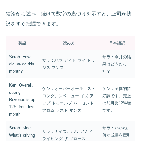
結論から述べ、続けて数字の裏づけを示すと、上司が状
況をすぐ把握できます。
英語
読み方
日本語訳
Sarah: How
サラ：今月の結
サラ：ハウ ディド ウィ ドゥ
did we do this
果はどうだっ
ジス マンス
month?
た？
Ken: Overall,
ケン：オーバーオール、スト
ケン：全体的に
strong.
ロング。レベニュー イズ ア
好調です。売上
Revenue is up
ップ トゥエルブ パーセント
は前月比12%増
12% from last
フロム ラスト マンス
です。
month.
Sarah: Nice.
サラ：いいね。
サラ：ナイス。ホワッツ ド
What’s driving
何が成長を牽引
ライビング ザ グロース