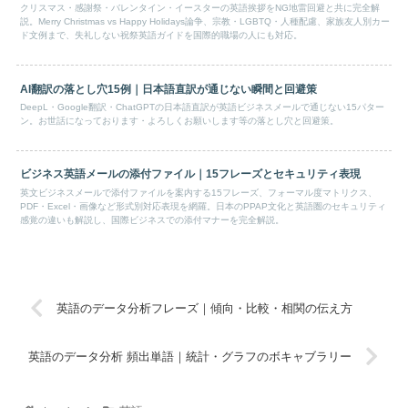
クリスマス・感謝祭・バレンタイン・イースターの英語挨拶をNG地雷回避と共に完全解
説。Merry Christmas vs Happy Holidays論争、宗教・LGBTQ・人種配慮、家族友人別カー
ド文例まで、失礼しない祝祭英語ガイドを国際的職場の人にも対応。
AI翻訳の落とし穴15例｜日本語直訳が通じない瞬間と回避策
DeepL・Google翻訳・ChatGPTの日本語直訳が英語ビジネスメールで通じない15パター
ン。お世話になっております・よろしくお願いします等の落とし穴と回避策。
ビジネス英語メールの添付ファイル｜15フレーズとセキュリティ表現
英文ビジネスメールで添付ファイルを案内する15フレーズ、フォーマル度マトリクス、
PDF・Excel・画像など形式別対応表現を網羅。日本のPPAP文化と英語圏のセキュリティ
感覚の違いも解説し、国際ビジネスでの添付マナーを完全解説。
英語のデータ分析フレーズ｜傾向・比較・相関の伝え方
英語のデータ分析 頻出単語｜統計・グラフのボキャブラリー