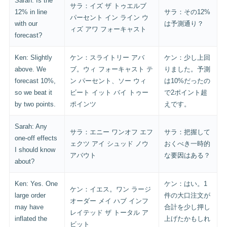
Sarah: Is the
サラ：イズ ザ トゥエルブ
12% in line
サラ：その12%
パーセント イン ライン ウ
with our
は予測通り？
ィズ アワ フォーキャスト
forecast?
Ken: Slightly
ケン：スライトリー アバ
ケン：少し上回
above. We
ブ。ウィ フォーキャスト テ
りました。予測
forecast 10%,
ン パーセント、ソー ウィ
は10%だったの
so we beat it
ビート イット バイ トゥー
で2ポイント超
by two points.
ポインツ
えです。
Sarah: Any
サラ：エニー ワンオフ エフ
サラ：把握して
one-off effects
ェクツ アイ シュッド ノウ
おくべき一時的
I should know
アバウト
な要因はある？
about?
Ken: Yes. One
ケン：はい。1
ケン：イエス。ワン ラージ
large order
件の大口注文が
オーダー メイ ハブ インフ
may have
合計を少し押し
レイテッド ザ トータル ア
inflated the
上げたかもしれ
ビット