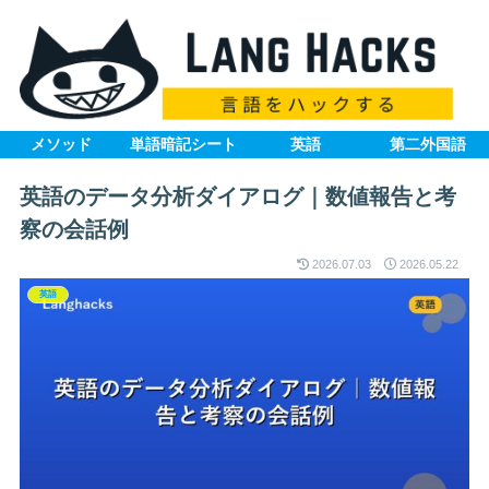
メソッド
単語暗記シート
英語
第二外国語
英語のデータ分析ダイアログ｜数値報告と考
察の会話例
2026.07.03
2026.05.22
英語