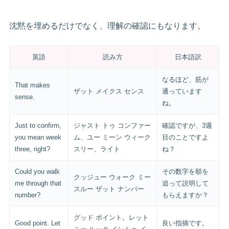
沈黙を埋めるだけでなく、理解の確認にもなります。
英語
読み方
日本語訳
なるほど、筋が
That makes
ザット メイクス センス
通っています
sense.
ね。
Just to confirm,
ジャスト トゥ コンファー
確認ですが、3週
you mean week
ム、ユー ミーン ウィーク
目のことですよ
three, right?
スリー、ライト
ね？
Could you walk
その数字を順を
クッジュー ウォーク ミー
me through that
追って説明して
スルー ザット ナンバー
number?
もらえますか？
グッド ポイント。レット
Good point. Let
良い指摘です。