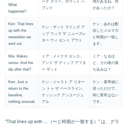
ーク スリー。ホワット ハ
増があるね。何
What
プンド
があったの？
happened?
Ken: That lines
ケン：あれは配
ケン：ザット ラインズ ア
up with the
信したメルマガ
ップ ウィズ ザ ニューズレ
newsletter we
と時期が一致し
ター ウィ セント アウト
sent out.
ます。
Mia: Makes
ミア：メイクス センス。
ミア：なるほ
sense. And the
アンド ザ ディップ アフタ
ど。その後の落
dip after that?
ー ザット
ち込みは？
Ken: Just a
ケン：ジャスト ア リター
ケン：基準値に
return to the
ン トゥ ザ ベースライン、
戻っただけで、
baseline,
ナッシング アンユージュ
特に異常はない
nothing unusual.
アル
です。
“That lines up with …（〜と時期が一致する）” は、グラ