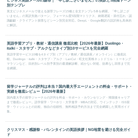
ビジネス英語メールの謝罪｜「申し訳ございません」の英訳と5段階トーン
別テンプレ
英文ビジネスメールで使える謝罪フレーズ15種と全文テンプレ5本を網羅。「申し訳ござ
いません」の英訳失敗パターン、フォーマル度5段階マトリクス、納期遅延・添付忘れ・認
識齟齬・クライアント損害などシーン別完全対応。DeepL・Google翻訳の誤訳例も具体的
に解説。
英語学習アプリ・教材・通信講座 徹底比較【2026年最新】Duolingo・
italki・スタサプ・アルクなどタイプ別10サービスを完全網羅
英語学習サービス10種を4タイプ別（アプリ／教材／通信講座／オンライン）に徹底比
較。Duolingo・italki・スタサプ・アルク・LanCul・旺文社英検ネットドリル・トーキング
マラソンなど、目的別レベル別予算別の最適解診断、続かない対処、効果なし回答まで完
全網羅。
留学ジャーナルの評判は本当？国内最大手エージェントの料金・サポート・
実績を徹底レビュー【2026年最新】
国内最大手の留学ジャーナルの評判を料金・サポート・カウンセリング・帰国後キャリア
まで徹底レビュー。語学留学・ワーホリ・大学進学・MBAの対応、ウインテック・ISS留
学・ウィッシュとの比較、独自の信頼性、無料相談予約方法まで完全網羅した実用ガイド
集。
クリスマス・感謝祭・バレンタインの英語挨拶｜NG地雷を避ける完全ガイ
ド