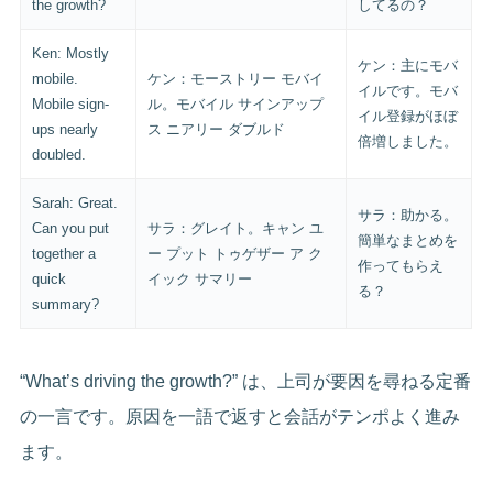
the growth?
してるの？
Ken: Mostly
ケン：主にモバ
mobile.
ケン：モーストリー モバイ
イルです。モバ
Mobile sign-
ル。モバイル サインアップ
イル登録がほぼ
ups nearly
ス ニアリー ダブルド
倍増しました。
doubled.
Sarah: Great.
サラ：助かる。
Can you put
サラ：グレイト。キャン ユ
簡単なまとめを
together a
ー プット トゥゲザー ア ク
作ってもらえ
quick
イック サマリー
る？
summary?
“What’s driving the growth?” は、上司が要因を尋ねる定番
の一言です。原因を一語で返すと会話がテンポよく進み
ます。