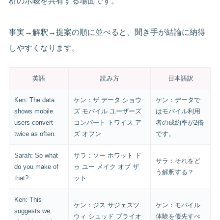
析の示唆を共有する場面です。
事実→解釈→提案の順に並べると、聞き手が結論に納得
しやすくなります。
英語
読み方
日本語訳
Ken: The data
ケン：ザ データ ショウ
ケン：データで
shows mobile
ズ モバイル ユーザーズ
はモバイル利用
users convert
コンバート トワイス ア
者の成約率が2倍
twice as often.
ズ オフン
です。
Sarah: So what
サラ：ソー ホワット ド
サラ：それをど
do you make of
ゥ ユー メイク オブ ザ
う解釈する？
that?
ット
Ken: This
ケン：ジス サジェスツ
ケン：モバイル
suggests we
ウィ シュッド プライオ
体験を優先すべ