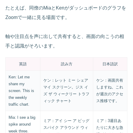
たとえば、同僚のMiaとKenがダッシュボードのグラフを
Zoomで一緒に見る場面です。
軸や注目点を声に出して共有すると、画面の向こうの相
手と認識がそろいます。
英語
読み方
日本語訳
Ken: Let me
ケン：レット ミー シェア
ケン：画面共有
share my
マイ スクリーン。ジス イ
しますね。これ
screen. This is
ズ ザ ウィークリー トラフ
が週次のアクセ
the weekly
ィック チャート
ス推移です。
traffic chart.
Mia: I see a big
ミア：アイ シー ア ビッグ
ミア：3週目あ
spike around
スパイク アラウンド ウィ
たりに大きな急
week three.