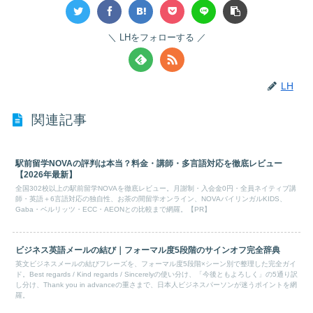
LHをフォローする
LH
関連記事
駅前留学NOVAの評判は本当？料金・講師・多言語対応を徹底レビュー
【2026年最新】
全国302校以上の駅前留学NOVAを徹底レビュー。月謝制・入会金0円・全員ネイティブ講
師・英語＋6言語対応の独自性、お茶の間留学オンライン、NOVAバイリンガルKIDS、
Gaba・ベルリッツ・ECC・AEONとの比較まで網羅。【PR】
ビジネス英語メールの結び｜フォーマル度5段階のサインオフ完全辞典
英文ビジネスメールの結びフレーズを、フォーマル度5段階×シーン別で整理した完全ガイ
ド。Best regards / Kind regards / Sincerelyの使い分け、「今後ともよろしく」の5通り訳
し分け、Thank you in advanceの重さまで、日本人ビジネスパーソンが迷うポイントを網
羅。