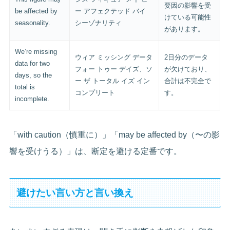
要因の影響を受
be affected by
ー アフェクテッド バイ
けている可能性
seasonality.
シーゾナリティ
があります。
We’re missing
ウィア ミッシング データ
2日分のデータ
data for two
フォー トゥー デイズ、ソ
が欠けており、
days, so the
ー ザ トータル イズ イン
合計は不完全で
total is
コンプリート
す。
incomplete.
「with caution（慎重に）」「may be affected by（〜の影
響を受けうる）」は、断定を避ける定番です。
避けたい言い方と言い換え