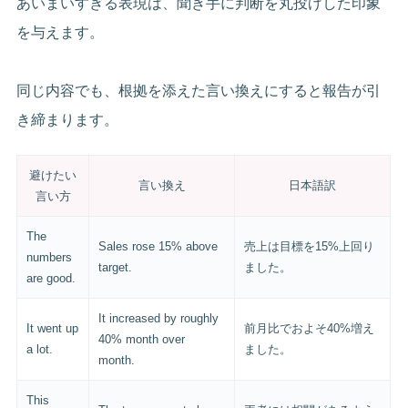
あいまいすぎる表現は、聞き手に判断を丸投げした印象
を与えます。
同じ内容でも、根拠を添えた言い換えにすると報告が引
き締まります。
避けたい
言い換え
日本語訳
言い方
The
Sales rose 15% above
売上は目標を15%上回り
numbers
target.
ました。
are good.
It increased by roughly
It went up
前月比でおよそ40%増え
40% month over
a lot.
ました。
month.
This