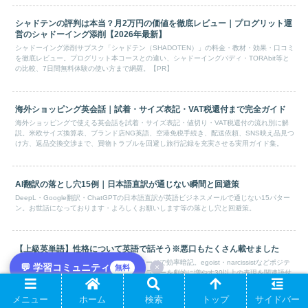
シャドテンの評判は本当？月2万円の価値を徹底レビュー｜プログリット運
営のシャドーイング添削【2026年最新】
シャドーイング添削サブスク「シャドテン（SHADOTEN）」の料金・教材・効果・口コミ
を徹底レビュー。プログリット本コースとの違い、シャドーイングバディ・TORAbit等と
の比較、7日間無料体験の使い方まで網羅。【PR】
海外ショッピング英会話｜試着・サイズ表記・VAT税還付まで完全ガイド
海外ショッピングで使える英会話を試着・サイズ表記・値切り・VAT税還付の流れ別に解
説。米欧サイズ換算表、ブランド店NG英語、空港免税手続き、配送依頼、SNS映え品見つ
け方、返品交換交渉まで、買物トラブルを回避し旅行記録を充実させる実用ガイド集。
AI翻訳の落とし穴15例｜日本語直訳が通じない瞬間と回避策
DeepL・Google翻訳・ChatGPTの日本語直訳が英語ビジネスメールで通じない15パター
ン。お世話になっております・よろしくお願いします等の落とし穴と回避策。
【上級英単語】性格について英語で話そう※悪口もたくさん載せました
性格について話す上級英単語を語源とイメージで効率暗記。egoist・narcissistなどポジテ
💬 学習コミュニティ
×
無料
ィブ表現から悪口・罵倒語まで、ボキャブラリーを劇的に増やす30以上の表現を関連語付
きで解説した日本人英語学習者向けの語彙強化ガイド。
メニュー
ホーム
検索
トップ
サイドバー