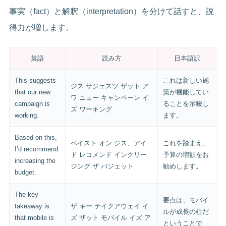
事実（fact）と解釈（interpretation）を分けて話すと、説
得力が増します。
英語
読み方
日本語訳
This suggests
これは新しい施
ジス サジェスツ ザット ア
that our new
策が機能してい
ワ ニュー キャンペーン イ
campaign is
ることを示唆し
ズ ワーキング
working.
ます。
Based on this,
ベイスト オン ジス、アイ
これを踏まえ、
I’d recommend
ド レコメンド インクリー
予算の増額をお
increasing the
ジング ザ バジェット
勧めします。
budget.
The key
要点は、モバイ
takeaway is
ザ キー テイクアウェイ イ
ルが成長の柱だ
that mobile is
ズ ザット モバイル イズ ア
ということで