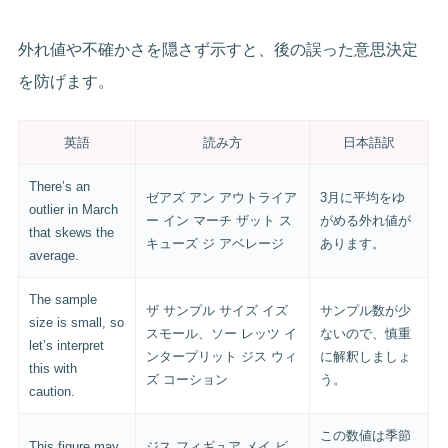
外れ値や不確かさを隠さず示すと、後の誤った意思決定
を防げます。
英語
読み方
日本語訳
There’s an
ゼアズ アン アウトライア
3月に平均をゆ
outlier in March
ー イン マーチ ザット ス
がめる外れ値が
that skews the
キューズ ジ アベレージ
あります。
average.
The sample
ザ サンプル サイズ イズ
サンプル数が少
size is small, so
スモール、ソー レッツ イ
ないので、慎重
let’s interpret
ンタープリット ジス ウィ
に解釈しましょ
this with
ズ コーション
う。
caution.
この数値は季節
This figure may
ジス フィギュア メイ ビ