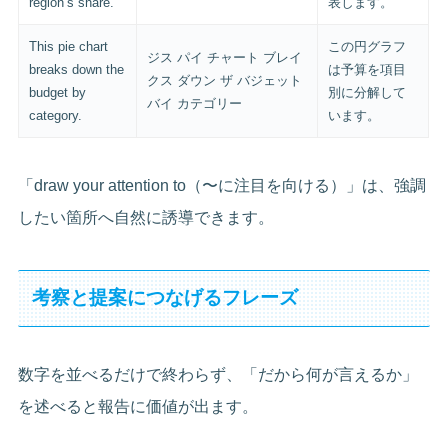
region’s share.
表します。
This pie chart
この円グラフ
ジス パイ チャート ブレイ
breaks down the
は予算を項目
クス ダウン ザ バジェット
budget by
別に分解して
バイ カテゴリー
category.
います。
「draw your attention to（〜に注目を向ける）」は、強調
したい箇所へ自然に誘導できます。
考察と提案につなげるフレーズ
数字を並べるだけで終わらず、「だから何が言えるか」
を述べると報告に価値が出ます。