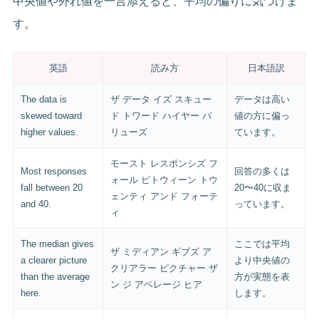
中央値や外れ値を一言添えると、平均の偏りに気づけま
す。
英語
読み方
日本語訳
The data is
ザ データ イズ スキュー
データは高い
skewed toward
ド トワード ハイヤー バ
値の方に偏っ
higher values.
リューズ
ています。
モースト レスポンシズ フ
Most responses
回答の多くは
ォール ビトウィーン トウ
fall between 20
20〜40に収ま
ェンティ アンド フォーテ
and 40.
っています。
ィ
The median gives
ここでは平均
ザ ミディアン ギブズ ア
a clearer picture
より中央値の
クリアラー ピクチャー ザ
than the average
方が実態を表
ン ジ アベレージ ヒア
here.
します。