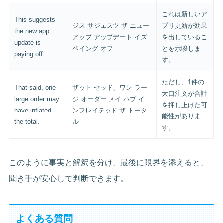
これは新しいア
This suggests
ジス サジェスツ ザ ニュー
プリ更新が効果
the new app
アップ アップデート イズ
を出しているこ
update is
ペイング オフ
とを示唆しま
paying off.
す。
ただし、1件の
That said, one
ザット セッド、ワン ラー
大口注文が合計
large order may
ジ オーダー メイ ハブ イ
を押し上げた可
have inflated
ンフレイテッド ザ トータ
能性がありま
the total.
ル
す。
このように事実と解釈を分け、最後に限界を添えると、
聞き手が安心して判断できます。
よくある質問