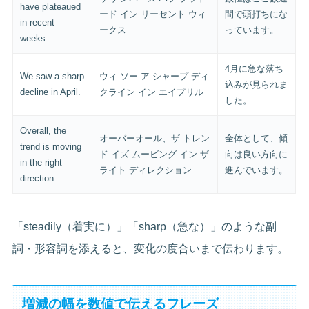
have plateaued
ード イン リーセント ウィ
間で頭打ちにな
in recent
ークス
っています。
weeks.
4月に急な落ち
We saw a sharp
ウィ ソー ア シャープ ディ
込みが見られま
decline in April.
クライン イン エイプリル
した。
Overall, the
オーバーオール、ザ トレン
全体として、傾
trend is moving
ド イズ ムービング イン ザ
向は良い方向に
in the right
ライト ディレクション
進んでいます。
direction.
「steadily（着実に）」「sharp（急な）」のような副
詞・形容詞を添えると、変化の度合いまで伝わります。
増減の幅を数値で伝えるフレーズ