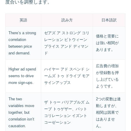
度合いを調整します。
英語
読み方
日本語訳
There’s a strong
ゼアズ ア ストロング コリ
価格と需要に
correlation
レーション ビトウィーン
は強い相関が
between price
プライス アンド ディマン
あります。
and demand.
ド
広告費の増加
Higher ad spend
ハイヤー アド スペンド シ
が登録数を押
seems to drive
ームズ トゥ ドライブ モア
し上げている
more sign-ups.
サインアップス
ようです。
The two
2つの変数は連
ザ トゥー バリアブルズ ム
variables move
動しますが、
ーブ トゥゲザー、バット
together, but
相関は因果で
コリレーション イズント
correlation isn’t
はありませ
コーゼーション
causation.
ん。