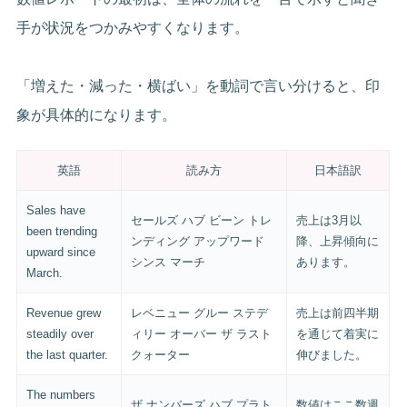
手が状況をつかみやすくなります。
「増えた・減った・横ばい」を動詞で言い分けると、印
象が具体的になります。
英語
読み方
日本語訳
Sales have
セールズ ハブ ビーン トレ
売上は3月以
been trending
ンディング アップワード
降、上昇傾向に
upward since
シンス マーチ
あります。
March.
Revenue grew
レベニュー グルー ステデ
売上は前四半期
steadily over
ィリー オーバー ザ ラスト
を通じて着実に
the last quarter.
クォーター
伸びました。
The numbers
ザ ナンバーズ ハブ プラト
数値はここ数週