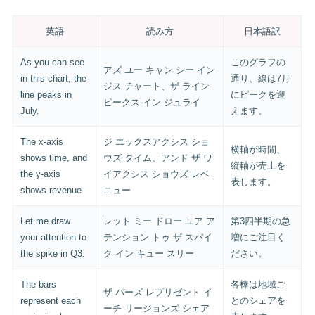
英語
読み方
日本語訳
As you can see
このグラフの
アズ ユー キャン シー イン
in this chart, the
通り、線は7月
ジス チャート、ザ ライン
line peaks in
にピークを迎
ピークス イン ジュライ
July.
えます。
The x-axis
ジ エックスアクシス ショ
横軸が時間、
shows time, and
ウズ タイム、アンド ザ ワ
縦軸が売上を
the y-axis
イアクシス ショウズ レベ
表します。
shows revenue.
ニュー
Let me draw
レット ミー ドロー ユア ア
第3四半期の急
your attention to
テンション トゥ ザ スパイ
増にご注目く
the spike in Q3.
ク イン キュー スリー
ださい。
The bars
各棒は地域ご
ザ バーズ レプリゼント イ
represent each
とのシェアを
ーチ リージョンズ シェア