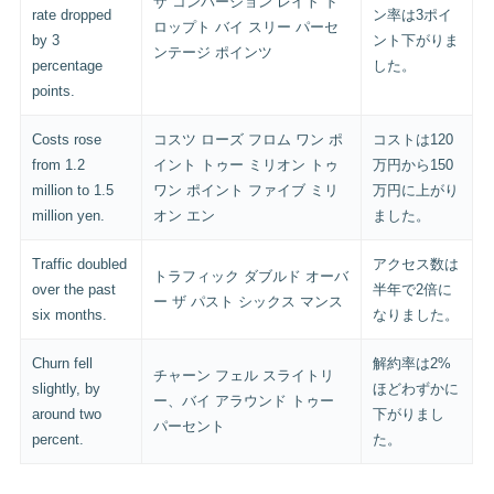
ザ コンバージョン レイト ド
rate dropped
ン率は3ポイ
ロップト バイ スリー パーセ
by 3
ント下がりま
ンテージ ポインツ
percentage
した。
points.
Costs rose
コスツ ローズ フロム ワン ポ
コストは120
from 1.2
イント トゥー ミリオン トゥ
万円から150
million to 1.5
ワン ポイント ファイブ ミリ
万円に上がり
million yen.
オン エン
ました。
Traffic doubled
アクセス数は
トラフィック ダブルド オーバ
over the past
半年で2倍に
ー ザ パスト シックス マンス
six months.
なりました。
Churn fell
解約率は2%
チャーン フェル スライトリ
slightly, by
ほどわずかに
ー、バイ アラウンド トゥー
around two
下がりまし
パーセント
percent.
た。