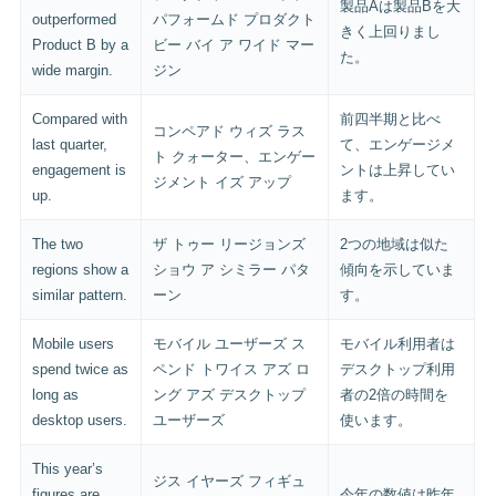
製品Aは製品Bを大
outperformed
パフォームド プロダクト
きく上回りまし
Product B by a
ビー バイ ア ワイド マー
た。
wide margin.
ジン
Compared with
前四半期と比べ
コンペアド ウィズ ラス
last quarter,
て、エンゲージメ
ト クォーター、エンゲー
engagement is
ントは上昇してい
ジメント イズ アップ
up.
ます。
The two
ザ トゥー リージョンズ
2つの地域は似た
regions show a
ショウ ア シミラー パタ
傾向を示していま
similar pattern.
ーン
す。
Mobile users
モバイル ユーザーズ ス
モバイル利用者は
spend twice as
ペンド トワイス アズ ロ
デスクトップ利用
long as
ング アズ デスクトップ
者の2倍の時間を
desktop users.
ユーザーズ
使います。
This year’s
ジス イヤーズ フィギュ
figures are
今年の数値は昨年