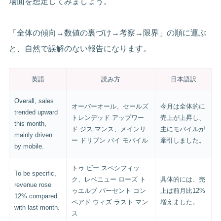
場面を想定してみましょう。
「全体の傾向→数値の裏づけ→考察→限界」の順に運ぶ
と、自然で誤解のない報告になります。
英語
読み方
日本語訳
Overall, sales
オーバーオール、セールズ
今月は全体的に
trended upward
トレンデッド アップワー
売上が上昇し、
this month,
ド ジス マンス、メインリ
主にモバイルが
mainly driven
ー ドリブン バイ モバイル
牽引しました。
by mobile.
トゥ ビー スペシフィッ
To be specific,
ク、レベニュー ローズ ト
具体的には、売
revenue rose
ゥエルブ パーセント コン
上は前月比12%
12% compared
ペアド ウィズ ラスト マン
増えました。
with last month.
ス