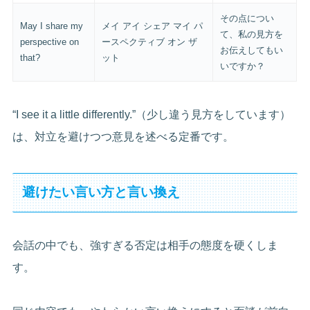
その点につい
May I share my
メイ アイ シェア マイ パ
て、私の見方を
perspective on
ースペクティブ オン ザ
お伝えしてもい
that?
ット
いですか？
“I see it a little differently.”（少し違う見方をしています）
は、対立を避けつつ意見を述べる定番です。
避けたい言い方と言い換え
会話の中でも、強すぎる否定は相手の態度を硬くしま
す。