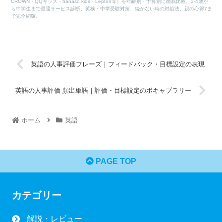
CROWN・QQキッズ・hanaso kids・Lepton等）を年齢別・予算別に徹底比較。3-4歳か
ら中学生まで最適サービス診断、英検・中学受験対策、続かない時の対処法、親の心得7ま
で完全網羅。
英語の人事評価フレーズ｜フィードバック・目標設定の表現
英語の人事評価 頻出単語｜評価・目標設定のボキャブラリー
ホーム
英語
PAGE TOP
カテゴリー
解説・レビュー