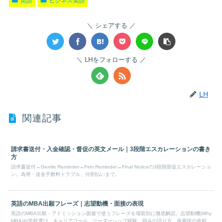
英語
ビジネス英語
シェアする
LHをフォローする
LH
関連記事
請求書送付・入金確認・督促の英文メール｜3段階エスカレーションの書き
方
請求書送付→Gentle Reminder→Firm Reminder→Final Noticeの3段階督促エスカレーショ
ン。為替・送金手数料トラブル、分割払いまで。
英語のMBA出願フレーズ｜志望動機・面接の表現
英語のMBA出願・アドミッション面接で使うフレーズを場面別に徹底解説。志望動機(Why
MBA)や学校選び、キャリアゴール、リーダーシップ経験、弱みの語り方、推薦状の依頼、