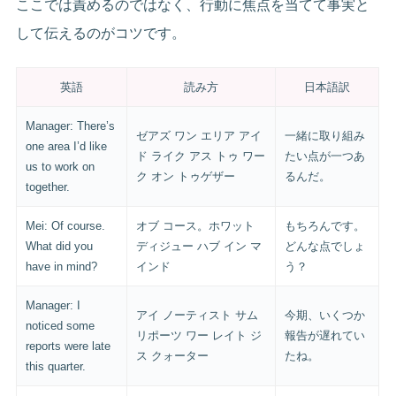
ここでは責めるのではなく、行動に焦点を当てて事実と
して伝えるのがコツです。
英語
読み方
日本語訳
Manager: There’s
ゼアズ ワン エリア アイ
一緒に取り組み
one area I’d like
ド ライク アス トゥ ワー
たい点が一つあ
us to work on
ク オン トゥゲザー
るんだ。
together.
Mei: Of course.
オブ コース。ホワット
もちろんです。
What did you
ディジュー ハブ イン マ
どんな点でしょ
have in mind?
インド
う？
Manager: I
アイ ノーティスト サム
今期、いくつか
noticed some
リポーツ ワー レイト ジ
報告が遅れてい
reports were late
ス クォーター
たね。
this quarter.