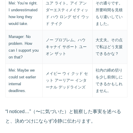
Mei: You’re right.
ユア ライト。アイ アン
その通りです。
I underestimated
ダーエスティメイティッ
所要時間を見積
how long they
ド ハウ ロング ゼイ ウッ
もり違いしてい
would take.
ド テイク
ました。
Manager: No
ノー プロブレム。ハウ
大丈夫。その点
problem. How
キャナイ サポート ユー
で私はどう支援
can I support you
オン ザット
できるかな？
on that?
Mei: Maybe we
社内の締め切り
メイビー ウィ クッド セ
could set earlier
を少し前倒しに
ット アーリアー インタ
internal
できるかもしれ
ーナル デッドラインズ
deadlines.
ません。
“I noticed…”（〜に気づいた）と観察した事実を述べる
と、決めつけにならず冷静に伝わります。