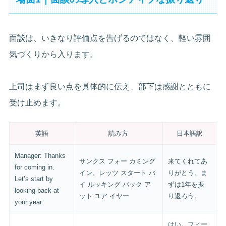
面談は、いきなり評価点を告げるのではなく、軽い雰囲
気づくりから入ります。
上司はまず良い点を具体的に伝え、部下は感謝とともに
受け止めます。
英語
読み方
日本語訳
Manager: Thanks
サンクス フォー カミング
来てくれてあ
for coming in.
イン。レッツ スタート バ
りがとう。ま
Let’s start by
イ ルッキング バック ア
ずは1年を振
looking back at
ット ユア イヤー
り返ろう。
your year.
はい。フィー