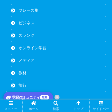
フレーズ集
ビジネス
スラング
オンライン学習
メディア
教材
旅行
💬 学習コミュニティ
×
無料
タイ語
メニュー
ホーム
検索
トップ
サイドバー
タイ語スポーツ用語