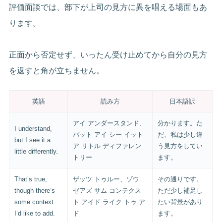
評価面談では、部下が上司の見方に異を唱える場面もあ
ります。
正面から否定せず、いったん受け止めてから自分の見方
を返すと角が立ちません。
英語
読み方
日本語訳
アイ アンダースタンド、
分かります。た
I understand,
バット アイ シー イット
だ、私は少し違
but I see it a
ア リトル ディファレン
う見方をしてい
little differently.
トリー
ます。
That’s true,
ザッツ トゥルー、ゾウ
その通りです。
though there’s
ゼアズ サム コンテクス
ただ少し補足し
some context
ト アイド ライク トゥ ア
たい背景があり
I’d like to add.
ド
ます。