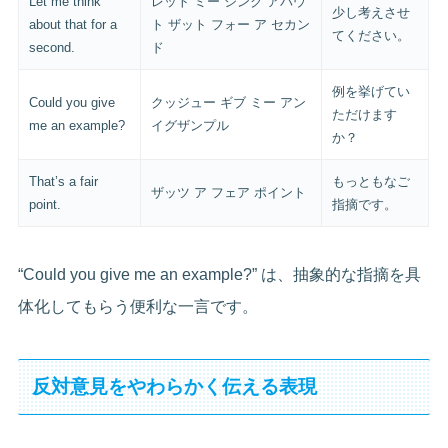
Let me think
レット ミー シンク アバウ
少し考えさせ
about that for a
ト ザット フォー ア セカン
てください。
second.
ド
例を挙げてい
Could you give
クッジュー ギブ ミー アン
ただけます
me an example?
イグザンプル
か？
That’s a fair
もっともなご
ザッツ ア フェア ポイント
point.
指摘です。
“Could you give me an example?” は、抽象的な指摘を具
体化してもらう便利な一言です。
反対意見をやわらかく伝える表現