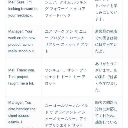
Mei: Sure. I’m
シュア。アイム ルッキン
ドバックを楽
looking forward to
グ フォワード トゥ ユア
しみにしてい
your feedback.
フィードバック
ます。
Manager: Your
ユア ワーク オン ザ ニュ
新製品の発表
work on the new
ー プロダクト ローンチ
での働きは特
product launch
リアリー ストゥッド アウ
に目立ってい
really stood out.
ト
たよ。
ありがとうご
Mei: Thank you.
サンキュー。ザット プロ
ざいます。あ
That project
ジェクト トート ミー ア
の案件では多
taught me a lot.
ロット
くを学びまし
た。
Manager: You
顧客の問題も
ユー オールソー ハンドル
also handled the
冷静に対応し
ド ザ クライアント イシ
client issues
てくれたね。
ューズ カームリー。アイ
calmly. I
感謝している
アプリシエイト ザット