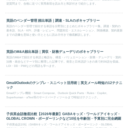
逆質問まで、合格に近づく実用表現を読み方と和訳付きで紹介します。
英語のベンダー管理 頻出単語｜調達・SLAのボキャブラリー
英語のベンダー管理で頻出する単語を分野別にまとめたボキャブラリー集。調達・契約の
基本語、SLA・KPI、評価・レビュー、問題対応・エスカレーション、関係構築、契約更新
までの語彙を意味と使い方とともに読み方付きで徹底解説します。
英語のM&A頻出単語｜買収・財務デューデリのボキャブラリー
英語のM&Aで頻出する単語と略語を、構造・バリュエーション・財務・デューデリ・契約
法務・統合などテーマ別に整理した記事です。発音と日本語訳つきの表で約56語を収録。
LOI・DD・PMIなどの用語も学べます。
Gmail/Outlookのテンプレ・スニペット活用術｜英文メール時短の12テクニ
ック
Gmailテンプレ機能・Smart Compose、Outlook Quick Parts・Rules・Copilot、
Superhuman・aText等のサードパーティツールまで時短12テクニック。
子供英会話徹底比較【2026年最新】GABAキッズ・ワールドアイキッズ・
GLOBAL CROWN・ボーダーリンクなど10社を年齢別・予算別に完全網羅
子供英会話10社（GABAキッズ・ワールドアイキッズ・ボーダーリンク・GLOBAL