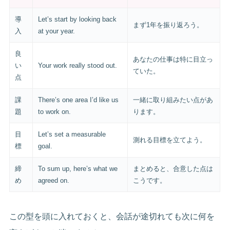
導
Let’s start by looking back
まず1年を振り返ろう。
入
at your year.
良
あなたの仕事は特に目立っ
い
Your work really stood out.
ていた。
点
課
There’s one area I’d like us
一緒に取り組みたい点があ
題
to work on.
ります。
目
Let’s set a measurable
測れる目標を立てよう。
標
goal.
締
To sum up, here’s what we
まとめると、合意した点は
め
agreed on.
こうです。
この型を頭に入れておくと、会話が途切れても次に何を