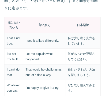
同じ内容でも、やわらかい言い換えにすると面談が前向
きに進みます。
避けたい
言い換え
日本語訳
言い方
That’s not
私は少し違う見方を
I see it a little differently.
true.
しています。
It’s not
Let me explain what
何があったか説明さ
my fault.
happened.
せてください。
I can’t do
That would be challenging,
難しいですが、方法
that.
but let’s find a way.
を探りましょう。
Whatever
ぜひ取り組んでみま
I’m happy to give it a try.
you say.
す。