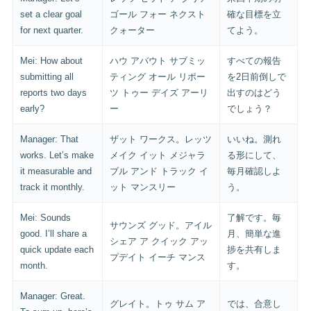
set a clear goal
ゴール フォー ネクスト
確な目標を立
for next quarter.
クォーター
てよう。
Mei: How about
ハウ アバウト サブミッ
すべての報告
submitting all
ティング オール リポー
を2日前倒しで
reports two days
ツ トゥー デイズ アーリ
出すのはどう
early?
ー
でしょう？
Manager: That
ザット ワークス。レッツ
いいね。測れ
works. Let’s make
メイク イット メジャラ
る形にして、
it measurable and
ブル アンド トラック イ
毎月確認しよ
track it monthly.
ット マンスリー
う。
Mei: Sounds
了解です。毎
サウンズ グッド。アイル
good. I’ll share a
月、簡単な進
シェア ア クイック アッ
quick update each
捗を共有しま
プデイト イーチ マンス
month.
す。
Manager: Great.
グレイト。トゥ サム ア
では、合意し