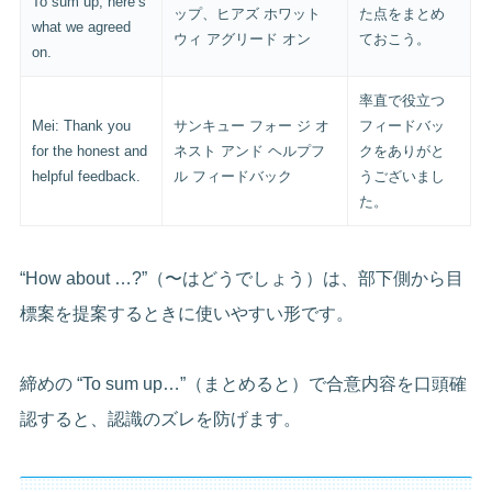
To sum up, here’s
ップ、ヒアズ ホワット
た点をまとめ
what we agreed
ウィ アグリード オン
ておこう。
on.
率直で役立つ
Mei: Thank you
サンキュー フォー ジ オ
フィードバッ
for the honest and
ネスト アンド ヘルプフ
クをありがと
helpful feedback.
ル フィードバック
うございまし
た。
“How about …?”（〜はどうでしょう）は、部下側から目
標案を提案するときに使いやすい形です。
締めの “To sum up…”（まとめると）で合意内容を口頭確
認すると、認識のズレを防げます。