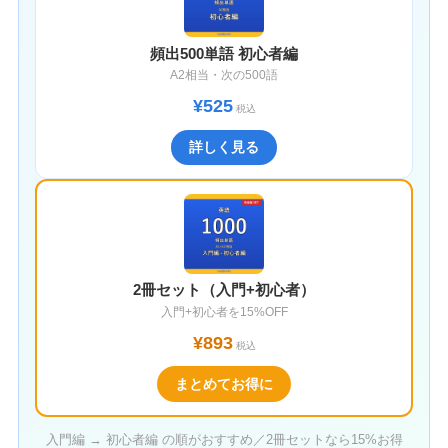
頻出500単語 初心者編
A2相当・次の500語
¥525
税込
詳しく見る
2冊セット（入門+初心者）
入門+初心者を15%OFF
¥893
税込
まとめてお得に
入門編 → 初心者編 の順がおすすめ／2冊セットなら15%お得