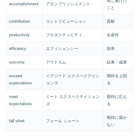
成し遂げた
accomplishment
アカンプリッシュメント
こと
contribution
コントリビューション
貢献
productivity
プロダクティビティ
生産性
efficiency
エフィシェンシー
効率
outcome
アウトカム
結果・成果
exceed
イグジード エクスペクテイシ
期待を上回
expectations
ョンズ
る
meet
ミート エクスペクテイション
期待に応え
expectations
ズ
る
期待に届か
fall short
フォール ショート
ない