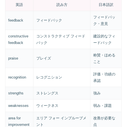
英語
読み方
日本語訳
フィードバッ
feedback
フィードバック
ク・意見
constructive
コンストラクティブ フィード
建設的なフィ
feedback
バック
ードバック
称賛・ほめる
praise
プレイズ
こと
評価・功績の
recognition
レコグニション
承認
strengths
ストレングス
強み
weaknesses
ウィークネス
弱み・課題
area for
エリア フォー インプルーブメ
改善が必要な
improvement
ント
点