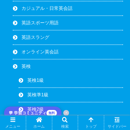
カジュアル・日常英会話
英語スポーツ用語
英語スラング
オンライン英会話
英検
英検1級
英検準1級
英検2級
💬 学習コミュニティ
×
無料
英検準2級
メニュー
ホーム
検索
トップ
サイドバー