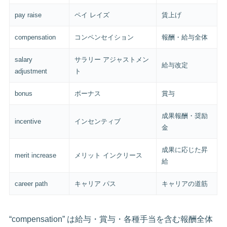
pay raise
ペイ レイズ
賃上げ
compensation
コンペンセイション
報酬・給与全体
salary
サラリー アジャストメン
給与改定
adjustment
ト
bonus
ボーナス
賞与
成果報酬・奨励
incentive
インセンティブ
金
成果に応じた昇
merit increase
メリット インクリース
給
career path
キャリア パス
キャリアの道筋
“compensation” は給与・賞与・各種手当を含む報酬全体