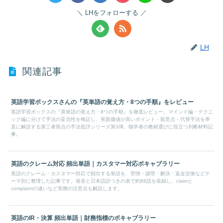
LHをフォローする
LH
関連記事
英語学習ボックスさんの『英単語の覚え方・8つの手順』をレビュー
英語学習ボックスの『英単語の覚え方・8つの手順』を徹底レビュー。マインド編・テクニ
ック編に分けて手法の妥当性を検証し、実践価値が高いポイント・留意点・代替手法を率
直に解説する第三者視点の手法批評シリーズ第3弾。独学者の教材選びに役立つ判断材料記
事。
英語のクレーム対応 頻出単語｜カスタマー対応ボキャブラリー
英語のクレーム・カスタマー対応で頻出する単語を、苦情・謝罪・解決・返金交換などテ
ーマ別に整理した記事です。発音と日本語訳つきの表で約88語を収録し、claimと
complaintの違いなど実務の注意点も解説します。
英語のIR・決算 頻出単語｜財務指標のボキャブラリー