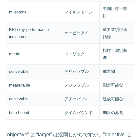
中間目標・節
milestone
マイルストーン
目
KPI (key performance
重要業績評価
ケーピーアイ
indicator)
指標
指標・測定基
metric
メトリック
準
deliverable
デリバラブル
成果物
measurable
メジャラブル
測定可能な
achievable
アチーバブル
達成可能な
time-bound
タイムバウンド
期限のある
“objective” と “target” は混同しがちですが、”objective” は