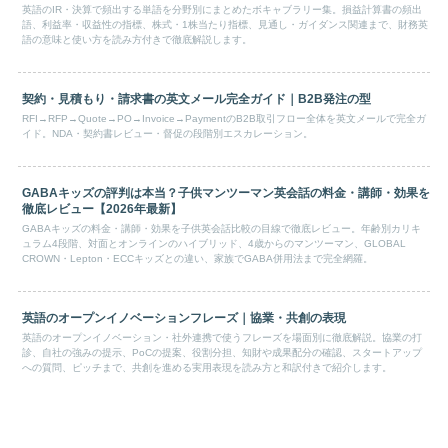
英語のIR・決算で頻出する単語を分野別にまとめたボキャブラリー集。損益計算書の頻出
語、利益率・収益性の指標、株式・1株当たり指標、見通し・ガイダンス関連まで、財務英
語の意味と使い方を読み方付きで徹底解説します。
契約・見積もり・請求書の英文メール完全ガイド｜B2B発注の型
RFI→RFP→Quote→PO→Invoice→PaymentのB2B取引フロー全体を英文メールで完全ガ
イド。NDA・契約書レビュー・督促の段階別エスカレーション。
GABAキッズの評判は本当？子供マンツーマン英会話の料金・講師・効果を
徹底レビュー【2026年最新】
GABAキッズの料金・講師・効果を子供英会話比較の目線で徹底レビュー。年齢別カリキ
ュラム4段階、対面とオンラインのハイブリッド、4歳からのマンツーマン、GLOBAL
CROWN・Lepton・ECCキッズとの違い、家族でGABA併用法まで完全網羅。
英語のオープンイノベーションフレーズ｜協業・共創の表現
英語のオープンイノベーション・社外連携で使うフレーズを場面別に徹底解説。協業の打
診、自社の強みの提示、PoCの提案、役割分担、知財や成果配分の確認、スタートアップ
への質問、ピッチまで、共創を進める実用表現を読み方と和訳付きで紹介します。