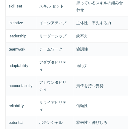
持っているスキルの組み合
skill set
スキル セット
わせ
initiative
イニシアティブ
主体性・率先する力
leadership
リーダーシップ
統率力
teamwork
チームワーク
協調性
アダプタビリテ
adaptability
適応力
ィ
アカウンタビリ
accountability
責任を持つ姿勢
ティ
リライアビリテ
reliability
信頼性
ィ
potential
ポテンシャル
将来性・伸びしろ