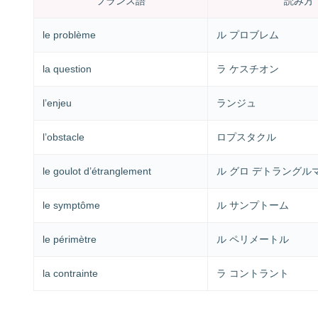
フランス語
読み方
le problème
ル プロブレム
la question
ラ ケスチオン
l’enjeu
ランジュ
l’obstacle
ロプスタクル
le goulot d’étranglement
ル グロ デトラングル
le symptôme
ル サンプトーム
le périmètre
ル ペリメートル
la contrainte
ラ コントラント