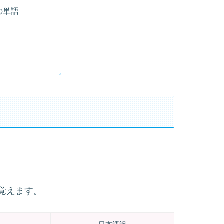
の単語
。
覚えます。