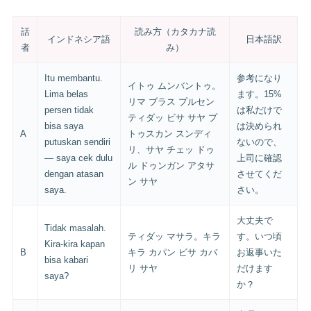
話
読み方（カタカナ読
インドネシア語
日本語訳
者
み）
Itu membantu.
参考になり
イトゥ ムンバントゥ。
Lima belas
ます。15%
リマ ブラス プルセン
persen tidak
は私だけで
ティダッ ビサ サヤ プ
bisa saya
は決められ
A
トゥスカン スンディ
putuskan sendiri
ないので、
リ、サヤ チェッ ドゥ
— saya cek dulu
上司に確認
ル ドゥンガン アタサ
dengan atasan
させてくだ
ン サヤ
saya.
さい。
大丈夫で
Tidak masalah.
ティダッ マサラ。キラ
す。いつ頃
Kira-kira kapan
B
キラ カパン ビサ カバ
お返事いた
bisa kabari
リ サヤ
だけます
saya?
か？