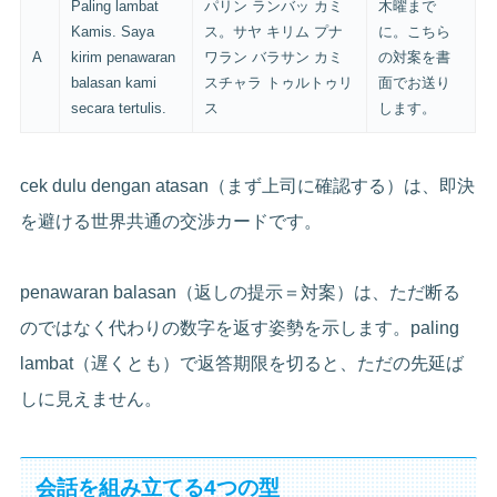
Paling lambat
パリン ランバッ カミ
木曜まで
Kamis. Saya
ス。サヤ キリム プナ
に。こちら
A
kirim penawaran
ワラン バラサン カミ
の対案を書
balasan kami
スチャラ トゥルトゥリ
面でお送り
secara tertulis.
ス
します。
cek dulu dengan atasan（まず上司に確認する）は、即決
を避ける世界共通の交渉カードです。
penawaran balasan（返しの提示＝対案）は、ただ断る
のではなく代わりの数字を返す姿勢を示します。paling
lambat（遅くとも）で返答期限を切ると、ただの先延ば
しに見えません。
会話を組み立てる4つの型