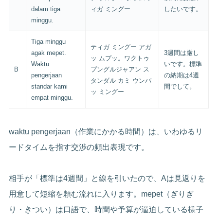
dalam tiga
ィガ ミングー
したいです。
minggu.
Tiga minggu
ティガ ミングー アガ
agak mepet.
3週間は厳し
ッ ムプッ。ワクトゥ
Waktu
いです。標準
B
プングルジャアン ス
pengerjaan
の納期は4週
タンダル カミ ウンパ
standar kami
間でして。
ッ ミングー
empat minggu.
waktu pengerjaan（作業にかかる時間）は、いわゆるリ
ードタイムを指す交渉の頻出表現です。
相手が「標準は4週間」と線を引いたので、Aは見返りを
用意して短縮を頼む流れに入ります。mepet（ぎりぎ
り・きつい）は口語で、時間や予算が逼迫している様子