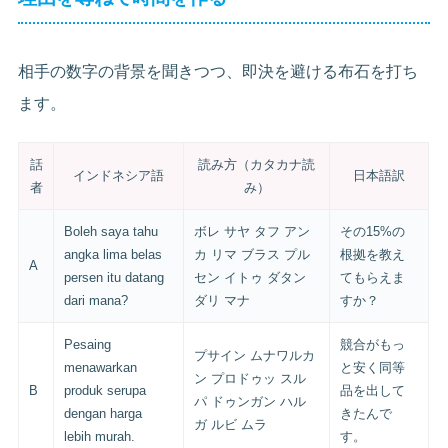
相手の数字の背景を聞きつつ、即決を避ける布石を打ち
ます。
話
読み方（カタカナ読
インドネシア語
日本語訳
者
み）
Boleh saya tahu
ボレ サヤ タフ アン
その15%の
angka lima belas
カ リマ ブラス プル
根拠を教え
A
persen itu datang
セン イトゥ ダタン
てもらえま
dari mana?
ダリ マナ
すか？
Pesaing
競合がもっ
プサイン ムナワルカ
menawarkan
と安く同等
ン プロドゥッ スル
B
produk serupa
品を出して
パ ドゥンガン ハル
dengan harga
きたんで
ガ ルビ ムラ
lebih murah.
す。