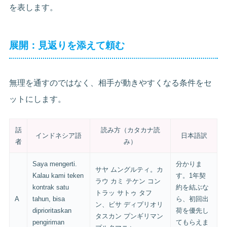
を表します。
展開：見返りを添えて頼む
無理を通すのではなく、相手が動きやすくなる条件をセ
ットにします。
話
読み方（カタカナ読
インドネシア語
日本語訳
者
み）
Saya mengerti.
分かりま
サヤ ムングルティ。カ
Kalau kami teken
す。1年契
ラウ カミ テケン コン
kontrak satu
約を結ぶな
トラッ サトゥ タフ
A
tahun, bisa
ら、初回出
ン、ビサ ディプリオリ
diprioritaskan
荷を優先し
タスカン プンギリマン
pengiriman
てもらえま