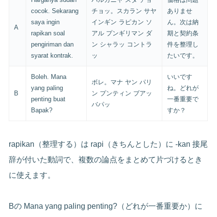
cocok. Sekarang
チョッ。スカラン サヤ
ありませ
saya ingin
インギン ラピカン ソ
ん。次は納
A
rapikan soal
アル プンギリマン ダ
期と契約条
pengiriman dan
ン シャラッ コントラ
件を整理し
syarat kontrak.
ッ
たいです。
Boleh. Mana
いいです
ボレ。マナ ヤン パリ
yang paling
ね。どれが
B
ン プンティン ブアッ
penting buat
一番重要で
バパッ
Bapak?
すか？
rapikan（整理する）は rapi（きちんとした）に -kan 接尾
辞が付いた動詞で、複数の論点をまとめて片づけるとき
に使えます。
Bの Mana yang paling penting?（どれが一番重要か）に