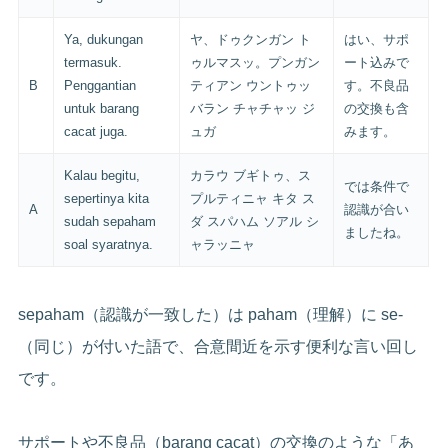
Ya, dukungan
ヤ、ドゥクンガン ト
はい、サポ
termasuk.
ゥルマスッ。プンガン
ート込みで
B
Penggantian
ティアン ウントゥッ
す。不良品
untuk barang
バラン チャチャッ ジ
の交換も含
cacat juga.
ュガ
みます。
Kalau begitu,
カラウ ブギトゥ、ス
では条件で
sepertinya kita
プルティニャ キタ ス
A
認識が合い
sudah sepaham
ダ スパハム ソアル シ
ましたね。
soal syaratnya.
ャラッニャ
sepaham（認識が一致した）は paham（理解）に se-
（同じ）が付いた語で、合意間近を示す便利な言い回し
です。
サポートや不良品（barang cacat）の交換のような「あ