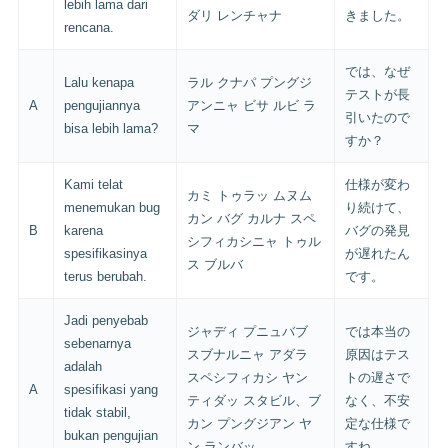
lebih lama dari
ダリ レンチャナ
きました。
rencana.
では、なぜ
Lalu kenapa
ラル クナパ プングジ
テストが長
A
pengujiannya
アンニャ ビサ ルビ ラ
引いたので
bisa lebih lama?
マ
すか？
Kami telat
仕様が変わ
カミ トゥラッ ムヌム
menemukan bug
り続けて、
カン バグ カルナ スペ
B
karena
バグの発見
シフィカシニャ トゥル
spesifikasinya
が遅れたん
ス ブルバ
terus berubah.
です。
Jadi penyebab
ジャディ プニュバブ
では本当の
sebenarnya
スブナルニャ アダラ
原因はテス
adalah
スペシフィカシ ヤン
トの遅さで
A
spesifikasi yang
ティダッ スタビル、ブ
なく、不安
tidak stabil,
カン プングジアン ヤ
定な仕様で
bukan pengujian
ン ランバッ
すね。