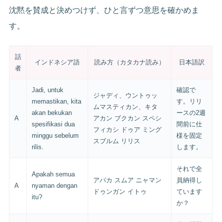
沈黙を賛成と決めつけず、ひと言ずつ意思を確かめま
す。
話
インドネシア語
読み方（カタカナ読み）
日本語訳
者
Jadi, untuk
確認で
ジャディ、ウントゥッ
memastikan, kita
す。リリ
ムマスティカン、キタ
akan bekukan
ースの2週
A
アカン ブクカン スペシ
spesifikasi dua
間前に仕
フィカシ ドゥア ミング
minggu sebelum
様を固定
スブルム リリス
rilis.
します。
それで全
Apakah semua
アパカ スムア ニャマン
員納得し
A
nyaman dengan
ドゥンガン イトゥ
ています
itu?
か？