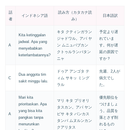
話
読み方（カタカナ読
インドネシア語
日本語訳
者
み）
キタ クティンガラン
予定より遅
Kita ketinggalan
ジャドワル。アパ ヤ
れていま
jadwal. Apa yang
A
ン ムニュバブカン
す。何が遅
menyebabkan
クトゥルランバタン
延の原因で
keterlambatannya?
ニャ
すか？
ドゥア アンゴタ テ
先週、2人が
Dua anggota tim
C
ィム サキッ ミング
病欠でし
sakit minggu lalu.
ラル
た。
Mari kita
優先順位を
マリ キタ プリオリ
prioritaskan. Apa
つけましょ
タスカン。アパ ヤン
yang bisa kita
う。品質を
A
ビサ キタ パンカス
pangkas tanpa
落とさず削
タンパ ムヌルンカン
menurunkan
れるもの
クアリタス