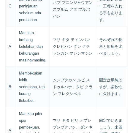
ハプ プニンジャウアン
C
peninjauan
ー工程を入れ
スブルム アダ プルバ
sebelum ada
る手もありま
ハン
perubahan.
す。
Mari kita
timbang
マリ キタ ティンバン
それぞれの長
A
kelebihan dan
クレビハン ダン クク
所と短所を比
kekurangan
ランガン マシンマシン
べましょう。
masing-masing.
Membekukan
lebih
ムンブクカン ルビ ス
固定は単純で
B
sederhana, tapi
ドゥルハナ、タピ クラ
すが、柔軟性
kurang
ン フレクシベル
に欠けます。
fleksibel.
Mari kita pilih
opsi
マリ キタ ピリ オプシ
固定でいきま
pembekuan,
プンブクアン、ダン キ
しょう。来四
A