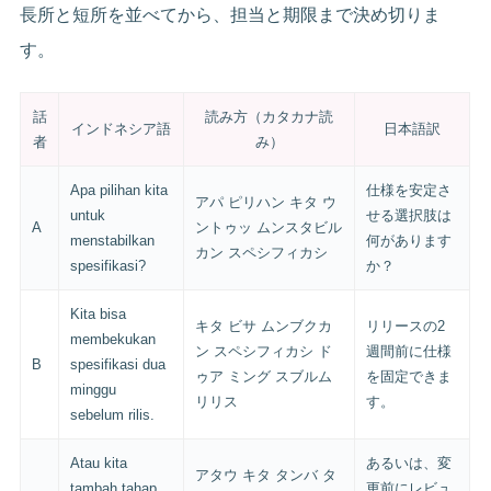
長所と短所を並べてから、担当と期限まで決め切りま
す。
話
読み方（カタカナ読
インドネシア語
日本語訳
者
み）
Apa pilihan kita
仕様を安定さ
アパ ピリハン キタ ウ
untuk
せる選択肢は
A
ントゥッ ムンスタビル
menstabilkan
何があります
カン スペシフィカシ
spesifikasi?
か？
Kita bisa
キタ ビサ ムンブクカ
リリースの2
membekukan
ン スペシフィカシ ド
週間前に仕様
B
spesifikasi dua
ゥア ミング スブルム
を固定できま
minggu
リリス
す。
sebelum rilis.
Atau kita
あるいは、変
アタウ キタ タンバ タ
tambah tahap
更前にレビュ