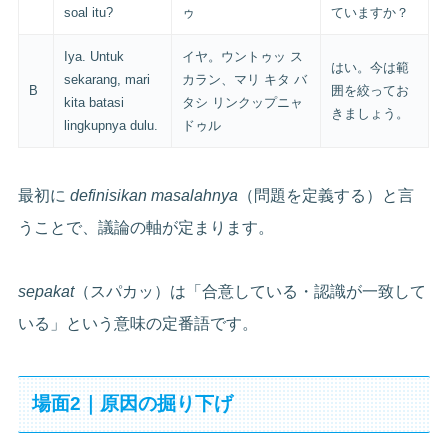
soal itu?
ゥ
ていますか？
Iya. Untuk
イヤ。ウントゥッ ス
はい。今は範
sekarang, mari
カラン、マリ キタ バ
B
囲を絞ってお
kita batasi
タシ リンクップニャ
きましょう。
lingkupnya dulu.
ドゥル
最初に
definisikan masalahnya
（問題を定義する）と言
うことで、議論の軸が定まります。
sepakat
（スパカッ）は「合意している・認識が一致して
いる」という意味の定番語です。
場面2｜原因の掘り下げ