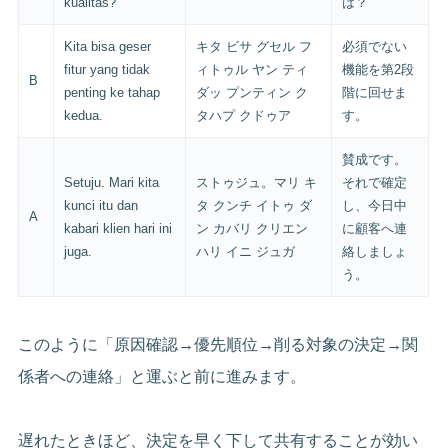
kualitas?
は？
Kita bisa geser
キタ ビサ グセル フ
必須でない
fitur yang tidak
ィトゥル ヤン ティ
機能を第2段
B
penting ke tahap
ダッ プンティン ク
階に回せま
kedua.
タハプ クドゥア
す。
賛成です。
Setuju. Mari kita
ストゥジュ。マリ キ
それで確定
kunci itu dan
タ クンチ イトゥ ダ
し、今日中
A
kabari klien hari ini
ン カバリ クリエン
に顧客へ連
juga.
ハリ イニ ジュガ
絡しましょ
う。
このように「原因確認→優先順位→削る対象の決定→関
係者への連絡」と運ぶと前に進みます。
遅れたときほど、決定を早く下して共有することが効い