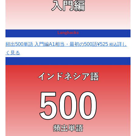
頻出500単語 入門編
A1相当・最初の500語
¥525
詳し
税込
く見る