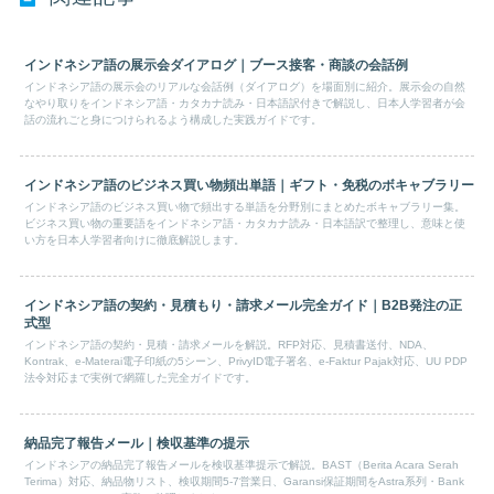
インドネシア語の展示会ダイアログ｜ブース接客・商談の会話例
インドネシア語の展示会のリアルな会話例（ダイアログ）を場面別に紹介。展示会の自然
なやり取りをインドネシア語・カタカナ読み・日本語訳付きで解説し、日本人学習者が会
話の流れごと身につけられるよう構成した実践ガイドです。
インドネシア語のビジネス買い物頻出単語｜ギフト・免税のボキャブラリー
インドネシア語のビジネス買い物で頻出する単語を分野別にまとめたボキャブラリー集。
ビジネス買い物の重要語をインドネシア語・カタカナ読み・日本語訳で整理し、意味と使
い方を日本人学習者向けに徹底解説します。
インドネシア語の契約・見積もり・請求メール完全ガイド｜B2B発注の正
式型
インドネシア語の契約・見積・請求メールを解説。RFP対応、見積書送付、NDA、
Kontrak、e-Materai電子印紙の5シーン、PrivyID電子署名、e-Faktur Pajak対応、UU PDP
法令対応まで実例で網羅した完全ガイドです。
納品完了報告メール｜検収基準の提示
インドネシアの納品完了報告メールを検収基準提示で解説。BAST（Berita Acara Serah
Terima）対応、納品物リスト、検収期間5-7営業日、Garansi保証期間をAstra系列・Bank