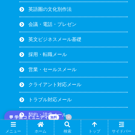
英語圏の文化別作法
会議・電話・プレゼン
英文ビジネスメール基礎
採用・転職メール
営業・セールスメール
クライアント対応メール
トラブル対応メール
契約・請求メール
💬 学習コミュニティ
×
無料
お祝い・感情メール
メニュー
ホーム
検索
トップ
サイドバー