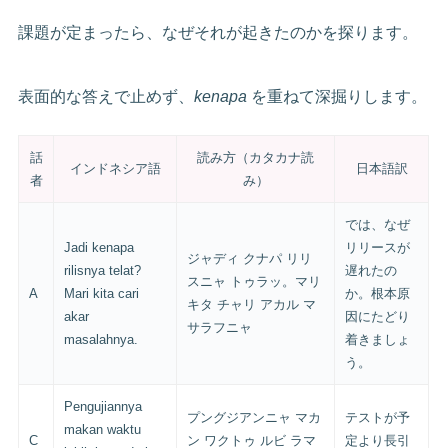
課題が定まったら、なぜそれが起きたのかを探ります。
表面的な答えで止めず、
kenapa
を重ねて深掘りします。
話
読み方（カタカナ読
インドネシア語
日本語訳
者
み）
では、なぜ
Jadi kenapa
リリースが
ジャディ クナパ リリ
rilisnya telat?
遅れたの
スニャ トゥラッ。マリ
A
Mari kita cari
か。根本原
キタ チャリ アカル マ
akar
因にたどり
サラフニャ
masalahnya.
着きましょ
う。
Pengujiannya
プングジアンニャ マカ
テストが予
makan waktu
C
ン ワクトゥ ルビ ラマ
定より長引