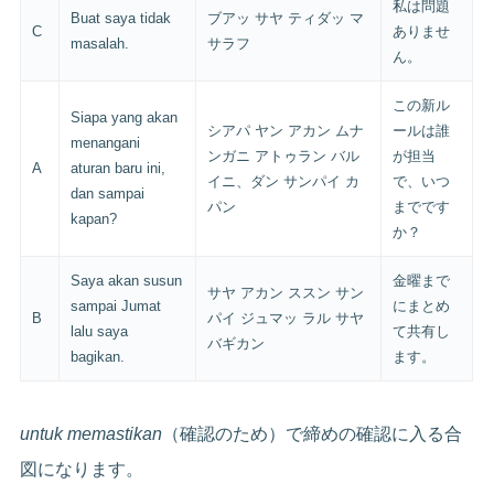
私は問題
Buat saya tidak
ブアッ サヤ ティダッ マ
C
ありませ
masalah.
サラフ
ん。
この新ル
Siapa yang akan
シアパ ヤン アカン ムナ
ールは誰
menangani
ンガニ アトゥラン バル
が担当
A
aturan baru ini,
イニ、ダン サンパイ カ
で、いつ
dan sampai
パン
までです
kapan?
か？
Saya akan susun
金曜まで
サヤ アカン ススン サン
sampai Jumat
にまとめ
B
パイ ジュマッ ラル サヤ
lalu saya
て共有し
バギカン
bagikan.
ます。
untuk memastikan
（確認のため）で締めの確認に入る合
図になります。