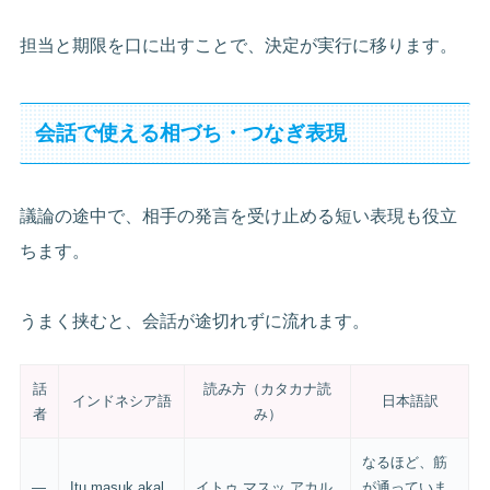
担当と期限を口に出すことで、決定が実行に移ります。
会話で使える相づち・つなぎ表現
議論の途中で、相手の発言を受け止める短い表現も役立
ちます。
うまく挟むと、会話が途切れずに流れます。
話
読み方（カタカナ読
インドネシア語
日本語訳
者
み）
なるほど、筋
—
Itu masuk akal.
イトゥ マスッ アカル
が通っていま