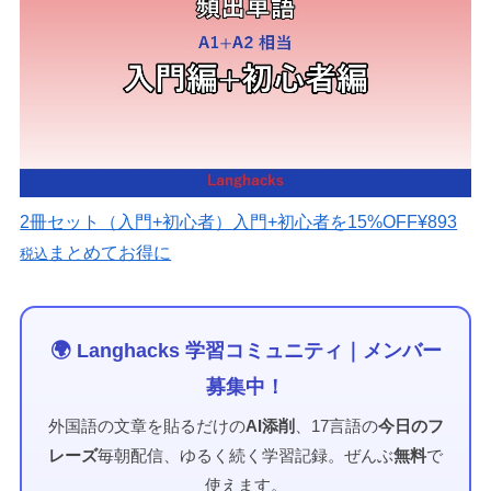
2冊セット（入門+初心者）
入門+初心者を15%OFF
¥893
まとめてお得に
税込
🌍 Langhacks 学習コミュニティ｜メンバー
募集中！
外国語の文章を貼るだけの
AI添削
、17言語の
今日のフ
レーズ
毎朝配信、ゆるく続く学習記録。ぜんぶ
無料
で
使えます。