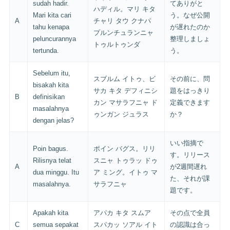
sudah hadir.
てありがと
ハディル。マリ キタ
Mari kita cari
う。なぜ公開
A
チャリ タウ クナパ
tahu kenapa
が遅れたのか
プルンチュランニャ
peluncurannya
整理しましょ
トゥルトゥンダ
tertunda.
う。
Sebelum itu,
スブルム イトゥ、ビ
その前に、問
bisakah kita
サカ キタ デフィニシ
題をはっきり
B
definisikan
カン マサラフニャ ド
定義できます
masalahnya
ゥンガン ジュラス
か？
dengan jelas?
いい指摘で
Poin bagus.
ポイン バグス。リリ
す。リリース
Rilisnya telat
スニャ トゥラッ ドゥ
A
が2週間遅れ
dua minggu. Itu
ア ミング。イトゥ マ
た、それが課
masalahnya.
サラフニャ
題です。
Apakah kita
アパカ キタ スムア
その点で全員
C
semua sepakat
スパカッ ソアル イト
の認識は合っ