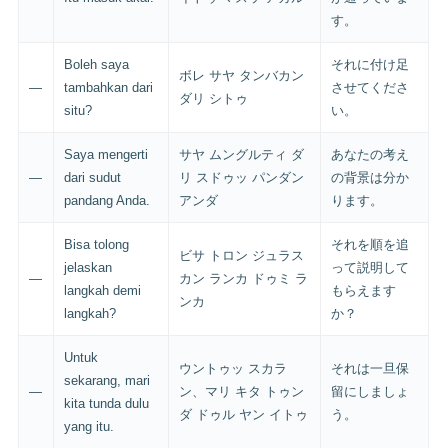
す。
Boleh saya
それに付け足
ボレ サヤ タンバカン
—
tambahkan dari
させてくださ
ダリ シトゥ
situ?
い。
Saya mengerti
サヤ ムングルティ ダ
あなたの考え
—
dari sudut
リ スドゥッ パンダン
の背景は分か
pandang Anda.
アンダ
ります。
Bisa tolong
それを順を追
ビサ トロン ジュラス
jelaskan
って説明して
—
カン ランカ ドゥミ ラ
langkah demi
もらえます
ンカ
langkah?
か？
Untuk
ウントゥッ スカラ
それは一旦保
sekarang, mari
—
ン、マリ キタ トゥン
留にしましょ
kita tunda dulu
ダ ドゥル ヤン イトゥ
う。
yang itu.