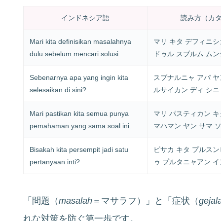
インドネシア語
読み方（カ
Mari kita definisikan masalahnya
マリ キタ デフィニ
dulu sebelum mencari solusi.
ドゥル スブルム ムン
Sebenarnya apa yang ingin kita
スブナルニャ アパ ヤ
selesaikan di sini?
ルサイカン ディ シニ
Mari pastikan kita semua punya
マリ パスティカン キ
pemahaman yang sama soal ini.
マハマン ヤン サマ 
Bisakah kita persempit jadi satu
ビサカ キタ プルスン
pertanyaan inti?
ゥ プルタニャアン 
「問題（
masalah
＝マサラフ）」と「症状（
gejal
れな対策を防ぐ第一歩です。