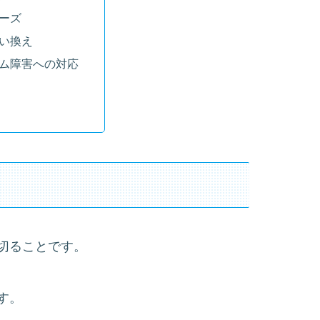
ーズ
い換え
ム障害への対応
切ることです。
す。