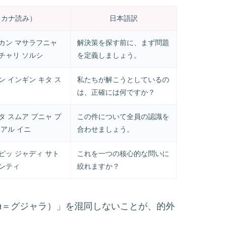
タカナ読み）
日本語訳
シカン マサラフニャ
解決策を探す前に、まず問題
チャリ ソルシ
を定義しましょう。
ン インギン キタ ス
私たちが解こうとしているの
は、正確には何ですか？
タ スムア プニャ プ
この件について全員の認識を
ソアル イニ
合わせましょう。
ピッ ジャディ サト
これを一つの核心的な問いに
インティ
絞れますか？
a
＝グジャラ）」を混同しないことが、的外